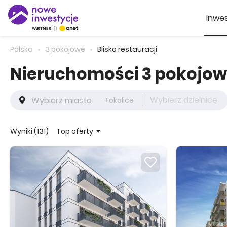
Inwes
Polska
3 pokojowe
Blisko restauracji
Nieruchomości 3 pokojowe
Wybierz dzielnicę
+okolice
Top oferty
Wyniki (131)