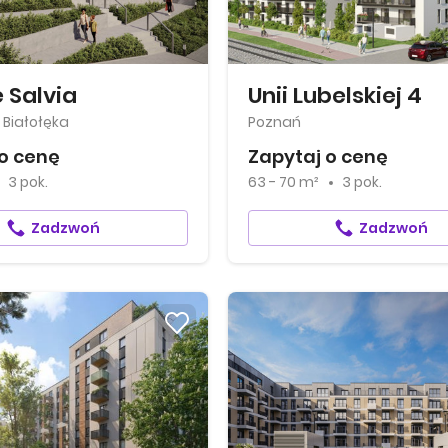
 Salvia
Unii Lubelskiej 4
Białołęka
Poznań
o cenę
Zapytaj o cenę
3 pok.
63 - 70 m²
3 pok.
Zadzwoń
Zadzwoń