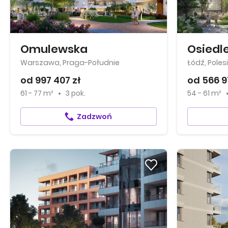
Omulewska
Osiedle
Warszawa, Praga-Południe
Łódź, Poles
od 997 407 zł
od 566 9
61 - 77 m²
3 pok.
54 - 61 m²
Zadzwoń