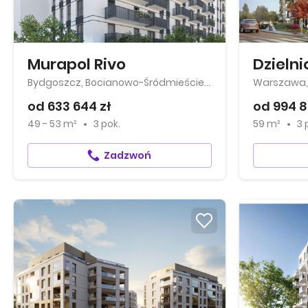
Murapol Rivo
Bydgoszcz, Bocianowo-Śródmieście-Stare Miasto
Warszawa
od 633 644 zł
od 994 8
49 - 53 m²
3 pok.
59 m²
3 
Zadzwoń