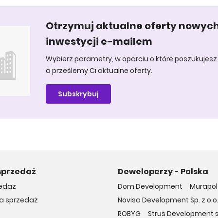
Otrzymuj aktualne oferty nowyc
inwestycji e-mailem
Wybierz parametry, w oparciu o które poszukujesz 
a prześlemy Ci aktualne oferty.
Subskrybuj
sprzedaż
Deweloperzy - Polska
edaż
Dom Development
Murapol 
na sprzedaż
Novisa Development Sp. z o.o
ROBYG
Strus Development sp