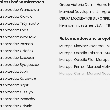
mieszkań w miastach
Grupa Victoria Dom
Home In
na sprzedaż Warszawa
Marvipol Development
Agro
na sprzedaż Kraków
GRUPA MODERATOR BIURO SPR
a sprzedaż Trójmiasto
Henniger Investment S.A.
TR
a sprzedaż Łódź
na sprzedaż Wrocław
Rekomendowane proje
na sprzedaż Poznań
Murapol Siewierz Jeziorna
M
na sprzedaż Gdańsk
Murapol Osiedle Faktoria
Mu
a sprzedaż Szczecin
Murapol Osiedle Filo
Murapol
na sprzedaż Bydgoszcz
Murapol Primo
Murapol Moti
a sprzedaż Lublin
Murapol Corfa
Murapol Nov
a sprzedaż Katowice
Murapol Portovo
Murapol St
a sprzedaż Śląsk
Murapol MainPoint
Murapol 
a sprzedaż Olsztyn
Murapol UniverCity
Murapol
na sprzedaż Rzeszów
Osiedle przy Malborskiej
Oso
na sprzedaż Gdynia
Dzielnica Mieszkaniowa Met