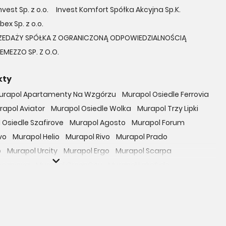
vest Sp. z o.o.
Invest Komfort Spółka Akcyjna Sp.K.
bex Sp. z o.o.
ZEDAŻY SPÓŁKA Z OGRANICZONĄ ODPOWIEDZIALNOŚCIĄ
EMEZZO SP. Z O.O.
kty
urapol Apartamenty Na Wzgórzu
Murapol Osiedle Ferrovia
rapol Aviator
Murapol Osiedle Wolka
Murapol Trzy Lipki
 Osiedle Szafirove
Murapol Agosto
Murapol Forum
vo
Murapol Helio
Murapol Rivo
Murapol Prado
o
Murapol Urcity
Murapol Ergo
Murapol Scarpa
oczniova
Murapol GreenCity
Murapol LakeSide
Gardenia
Murapol Nowe Bogucice
Murapol RiverSide
 EcoOne
Osiedle Mieszkaniowe Górka Narodowa
bowicka 114
Osiedle Zielna
ro Zachód
Osiedle Bokserska 71
Osiedle Urbino