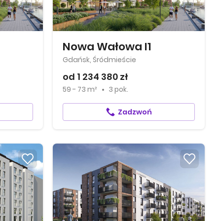
Nowa Wałowa I1
Gdańsk, Śródmieście
od 1 234 380 zł
59 - 73 m²
3 pok.
Zadzwoń