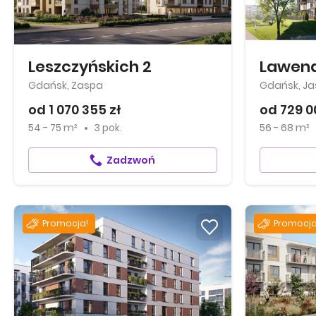
Leszczyńskich 2
Lawen
Gdańsk, Zaspa
Gdańsk, Ja
od 1 070 355 zł
od 729 0
54 - 75 m²
3 pok.
56 - 68 m²
Zadzwoń
Promocja!
Promocja