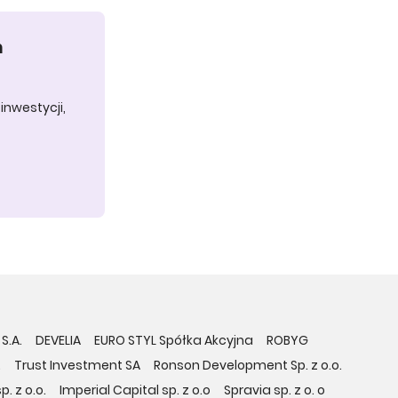
h
inwestycji,
S.A.
DEVELIA
EURO STYL Spółka Akcyjna
ROBYG
.
Trust Investment SA
Ronson Development Sp. z o.o.
. z o.o.
Imperial Capital sp. z o.o
Spravia sp. z o. o