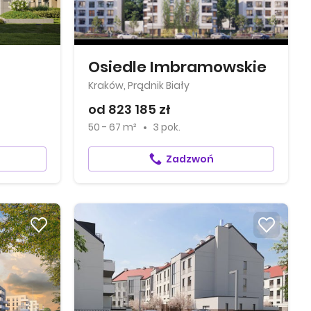
Osiedle Imbramowskie
Kraków, Prądnik Biały
od 823 185 zł
50 - 67 m²
3 pok.
Zadzwoń