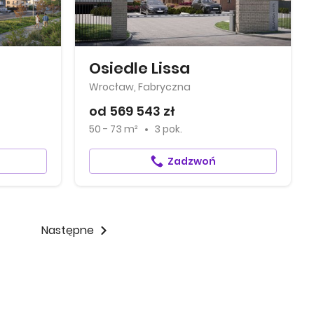
Osiedle Lissa
Wrocław, Fabryczna
od 569 543 zł
50 - 73 m²
3 pok.
Zadzwoń
Następne