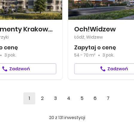
Apartamenty Krakowska
Och!Widzew
zyki
Łódź, Widzew
o cenę
Zapytaj o cenę
3 pok.
54 - 70 m²
3 pok.
Zadzwoń
Zadzwoń
1
2
3
4
5
6
7
20
z
131
inwestycji