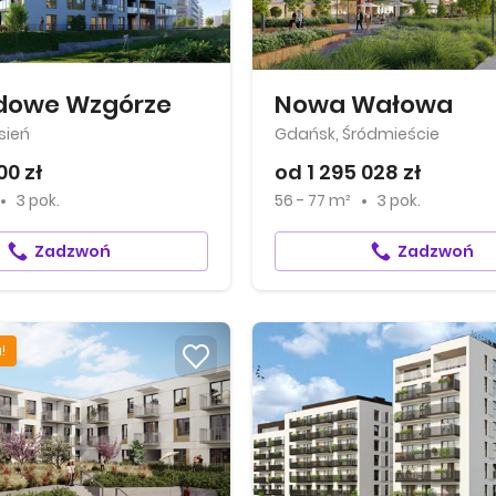
dowe Wzgórze
Nowa Wałowa
sień
Gdańsk, Śródmieście
00 zł
od 1 295 028 zł
3 pok.
56 - 77 m²
3 pok.
Zadzwoń
Zadzwoń
!