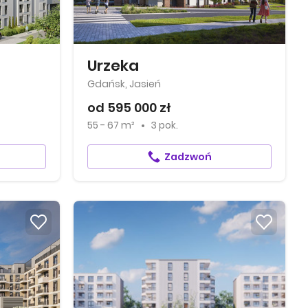
Urzeka
Gdańsk, Jasień
od 595 000 zł
55 - 67 m²
3 pok.
Zadzwoń