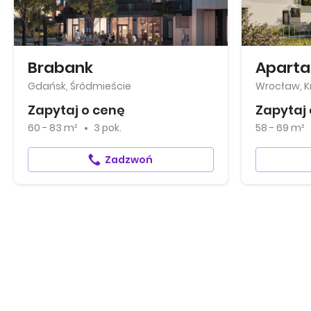
Brabank
Gdańsk, Śródmieście
Wrocław, Kr
Zapytaj o cenę
Zapytaj 
60 - 83 m²
3 pok.
58 - 69 m²
Zadzwoń