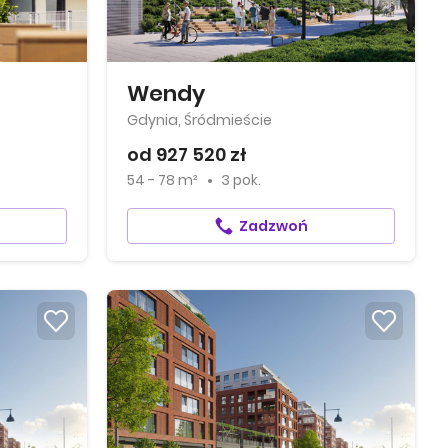
Wendy
Gdynia, Śródmieście
od 927 520 zł
54 - 78 m²
3 pok.
Zadzwoń