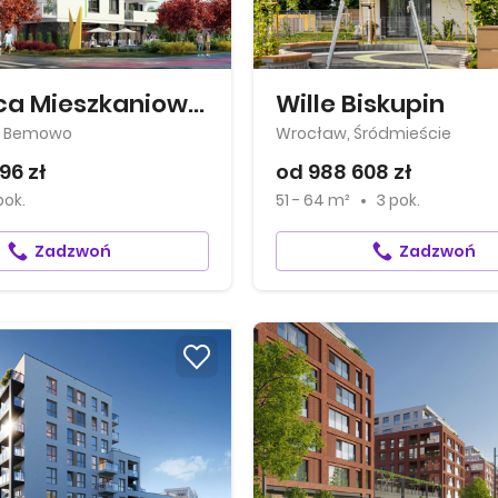
Dzielnica Mieszkaniowa Metro Zachód
Wille Biskupin
, Bemowo
Wrocław, Śródmieście
96 zł
od 988 608 zł
pok.
51 - 64 m²
3 pok.
Zadzwoń
Zadzwoń