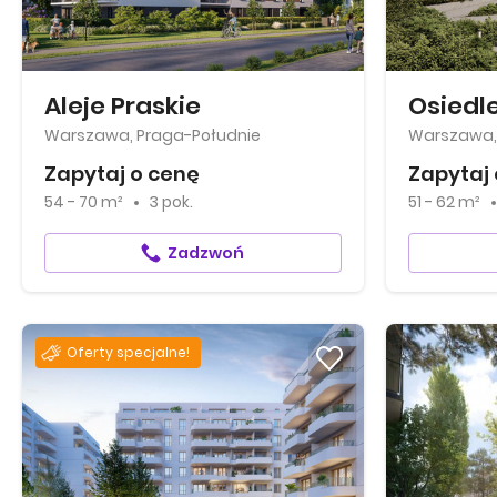
Aleje Praskie
Osiedle
Warszawa, Praga-Południe
Warszawa, 
Zapytaj o cenę
Zapytaj 
54 - 70 m²
3 pok.
51 - 62 m²
Zadzwoń
Oferty specjalne!