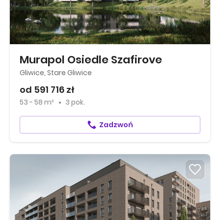
Murapol Osiedle Szafirove
Gliwice, Stare Gliwice
od 591 716 zł
53 - 58 m²
3 pok.
Zadzwoń