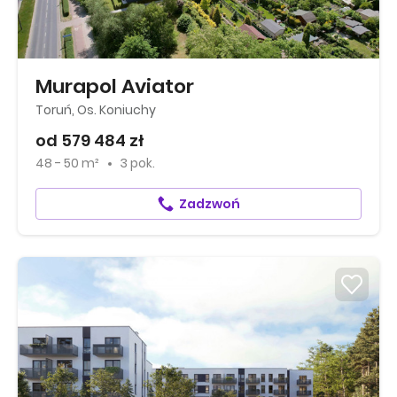
Murapol Aviator
Toruń, Os. Koniuchy
od 579 484 zł
48 - 50 m²
3 pok.
Zadzwoń