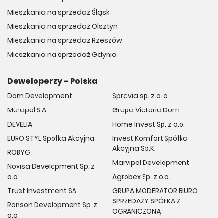
Mieszkania na sprzedaż Śląsk
Mieszkania na sprzedaż Olsztyn
Mieszkania na sprzedaż Rzeszów
Mieszkania na sprzedaż Gdynia
Deweloperzy - Polska
Dom Development
Spravia sp. z o. o
Murapol S.A.
Grupa Victoria Dom
DEVELIA
Home Invest Sp. z o.o.
EURO STYL Spółka Akcyjna
Invest Komfort Spółka
Akcyjna Sp.K.
ROBYG
Marvipol Development
Novisa Development Sp. z
o.o.
Agrobex Sp. z o.o.
Trust Investment SA
GRUPA MODERATOR BIURO
SPRZEDAŻY SPÓŁKA Z
Ronson Development Sp. z
OGRANICZONĄ
o.o.