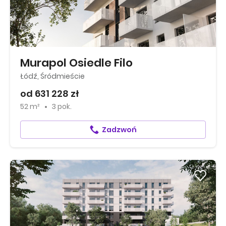
Murapol Osiedle Filo
Łódź, Śródmieście
od 631 228 zł
52 m²
3 pok.
Zadzwoń