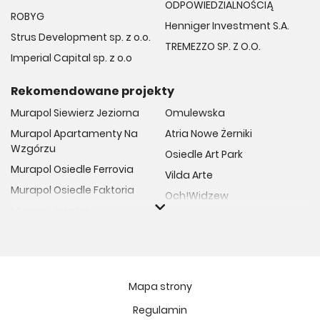
ODPOWIEDZIALNOŚCIĄ
ROBYG
Henniger Investment S.A.
Strus Development sp. z o.o.
TREMEZZO SP. Z O.O.
Imperial Capital sp. z o.o
Rekomendowane projekty
Murapol Siewierz Jeziorna
Omulewska
Murapol Apartamenty Na
Atria Nowe Żerniki
Wzgórzu
Osiedle Art Park
Murapol Osiedle Ferrovia
Vilda Arte
Murapol Osiedle Faktoria
Och!Widzew
Murapol Aviator
Fuelda etap II
Murapol Osiedle Wolka
Osiedle Meiera
Murapol Trzy Lipki
Żabiniec Vita
Murapol Osiedle Filo
Rytm Mokotowa
Mapa strony
Murapol Osiedle Szafirove
Apartamenty ESENCJA II
Regulamin
Murapol Agosto