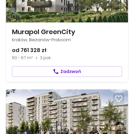
Murapol GreenCity
Kraków, Bieżanów-Prokocim
od 761 328 zł
50 - 67 m²
3 pok.
Zadzwoń