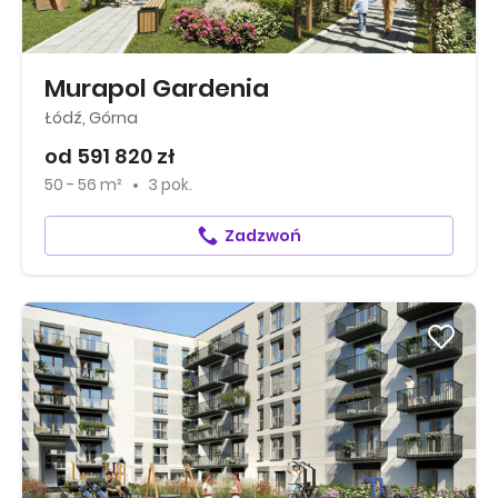
Murapol Gardenia
Łódź, Górna
od 591 820 zł
50 - 56 m²
3 pok.
Zadzwoń