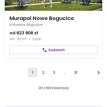
Murapol Nowe Bogucice
Katowice, Bogucice
od 623 906 zł
40 - 62 m²
3 pok.
Zadzwoń
1
2
3
...
31
20
z
601
inwestycji