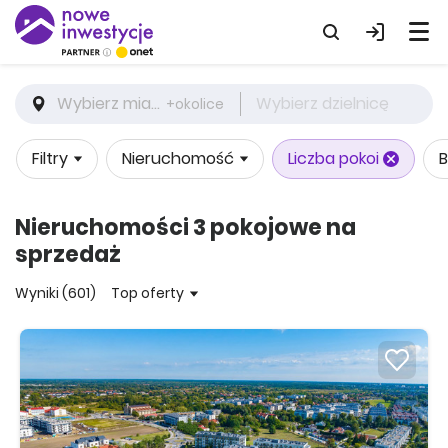
Wybierz miasto
Wybierz dzielnicę
+okolice
Filtry
Nieruchomość
Liczba pokoi
B
Nieruchomości 3 pokojowe na
sprzedaż
Wyniki (601)
Top oferty