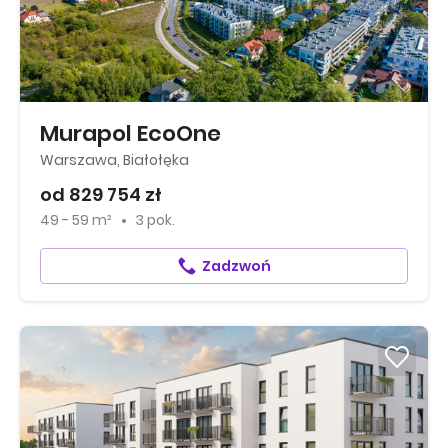
Murapol EcoOne
Warszawa, Białołęka
od 829 754 zł
49 - 59 m²
3 pok.
Zadzwoń