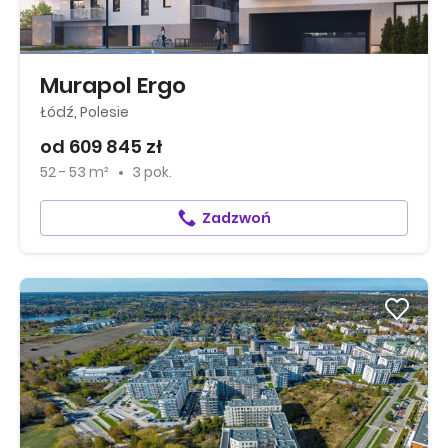
Murapol Ergo
Łódź, Polesie
od 609 845 zł
52 - 53 m²
3 pok.
Zadzwoń