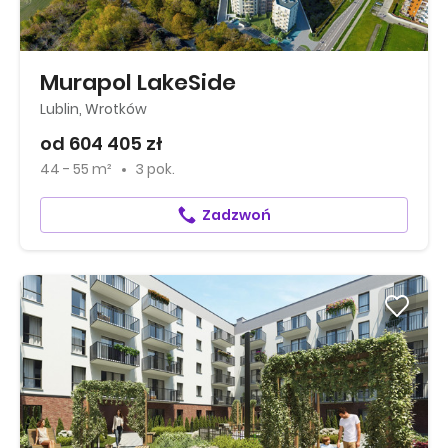
Murapol LakeSide
Lublin, Wrotków
od 604 405 zł
44 - 55 m²
3 pok.
Zadzwoń