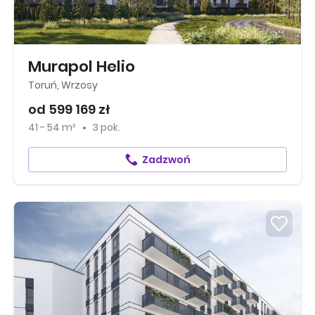
Murapol Helio
Toruń, Wrzosy
od 599 169 zł
41 - 54 m²
3 pok.
Zadzwoń