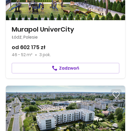
Murapol UniverCity
Łódź, Polesie
od 602 175 zł
46 - 52 m²
3 pok.
Zadzwoń