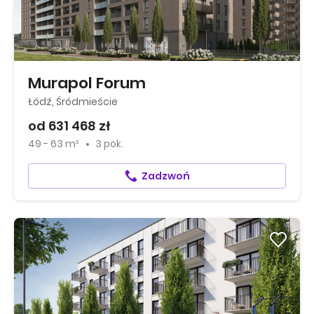
Murapol Forum
Łódź, Śródmieście
od 631 468 zł
49 - 63 m²
3 pok.
Zadzwoń