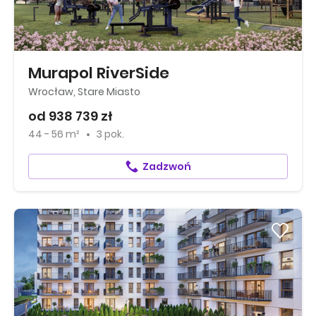
Murapol RiverSide
Wrocław, Stare Miasto
od 938 739 zł
44 - 56 m²
3 pok.
Zadzwoń