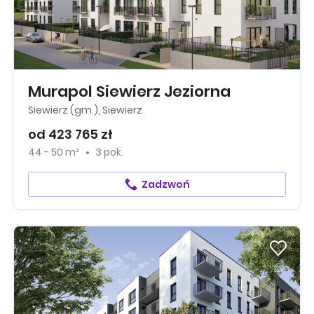
Murapol Siewierz Jeziorna
Siewierz (gm.), Siewierz
od 423 765 zł
44 - 50 m²
3 pok.
Zadzwoń