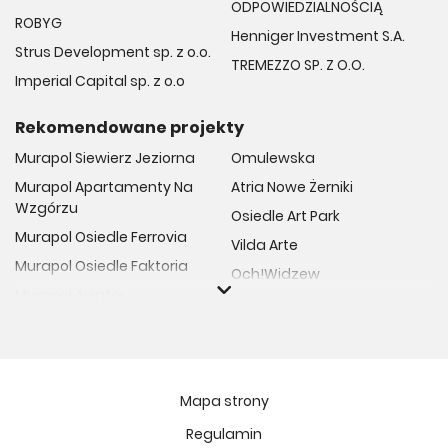
ODPOWIEDZIALNOŚCIĄ
ROBYG
Henniger Investment S.A.
Strus Development sp. z o.o.
TREMEZZO SP. Z O.O.
Imperial Capital sp. z o.o
Rekomendowane projekty
Murapol Siewierz Jeziorna
Omulewska
Murapol Apartamenty Na
Atria Nowe Żerniki
Wzgórzu
Osiedle Art Park
Murapol Osiedle Ferrovia
Vilda Arte
Murapol Osiedle Faktoria
Och!Widzew
Murapol Aviator
Fuelda etap II
Murapol Osiedle Wolka
Osiedle Meiera
Murapol Trzy Lipki
Żabiniec Vita
Murapol Osiedle Filo
Rytm Mokotowa
Mapa strony
Murapol Osiedle Szafirove
Apartamenty ESENCJA II
Regulamin
Murapol Agosto