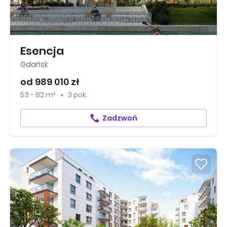
Esencja
Gdańsk
od 989 010 zł
53 - 82 m²
3 pok.
Zadzwoń