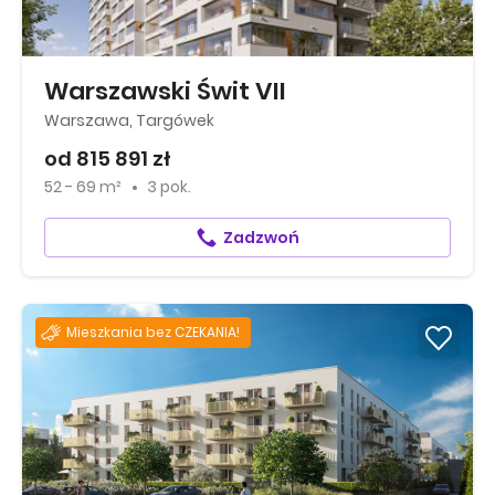
Warszawski Świt VII
Warszawa, Targówek
od 815 891 zł
52 - 69 m²
3 pok.
Zadzwoń
Mieszkania bez CZEKANIA!