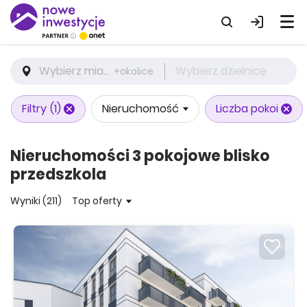
Wybierz miasto
Wybierz dzielnicę
+okolice
Filtry
(1)
Nieruchomość
Liczba pokoi
Nieruchomości 3 pokojowe blisko
przedszkola
Wyniki (211)
Top oferty