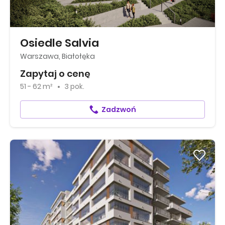
Osiedle Salvia
Warszawa, Białołęka
Zapytaj o cenę
51 - 62 m²
3 pok.
Zadzwoń