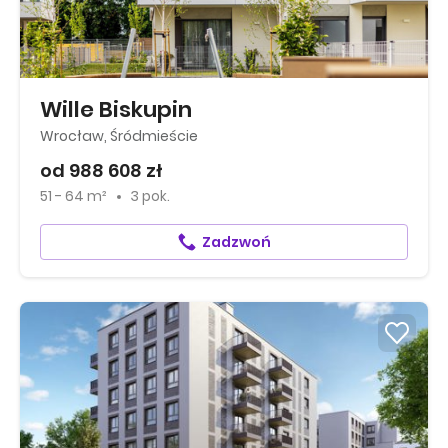
Wille Biskupin
Wrocław, Śródmieście
od 988 608 zł
51 - 64 m²
3 pok.
Zadzwoń