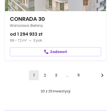
CONRADA 30
Warszawa, Bielany
od 1 294 933 zł
68 - 72 m²
3 pok.
Zadzwoń
1
2
3
...
11
20
z
211
inwestycji