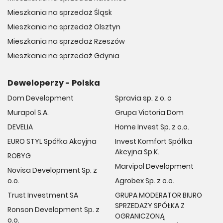
Mieszkania na sprzedaż Śląsk
Mieszkania na sprzedaż Olsztyn
Mieszkania na sprzedaż Rzeszów
Mieszkania na sprzedaż Gdynia
Deweloperzy - Polska
Dom Development
Spravia sp. z o. o
Murapol S.A.
Grupa Victoria Dom
DEVELIA
Home Invest Sp. z o.o.
EURO STYL Spółka Akcyjna
Invest Komfort Spółka
Akcyjna Sp.K.
ROBYG
Marvipol Development
Novisa Development Sp. z
o.o.
Agrobex Sp. z o.o.
Trust Investment SA
GRUPA MODERATOR BIURO
SPRZEDAŻY SPÓŁKA Z
Ronson Development Sp. z
OGRANICZONĄ
o.o.