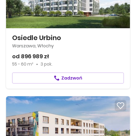
Osiedle Urbino
Warszawa, Włochy
od 896 989 zł
55 - 60 m²
3 pok.
Zadzwoń