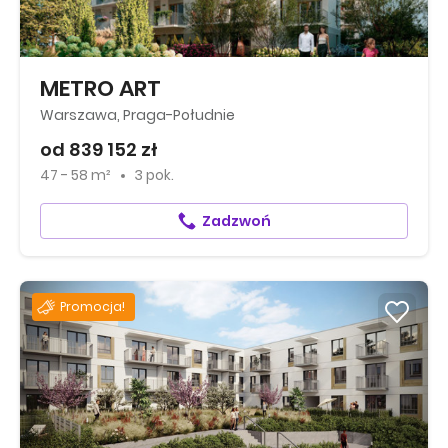
METRO ART
Warszawa, Praga-Południe
od 839 152 zł
47 - 58 m²
3 pok.
Zadzwoń
Promocja!