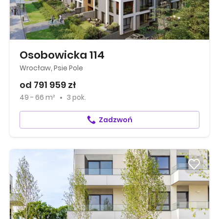
Osobowicka 114
Wrocław, Psie Pole
od 791 959 zł
49 - 66 m²
3 pok.
Zadzwoń