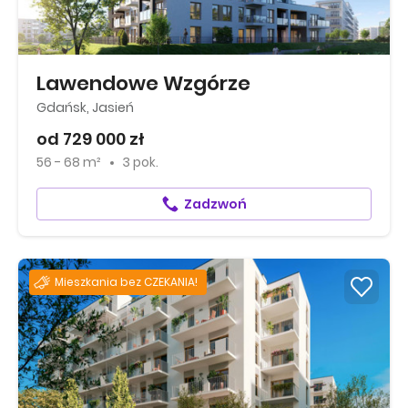
Lawendowe Wzgórze
Gdańsk, Jasień
od 729 000 zł
56 - 68 m²
3 pok.
Zadzwoń
Mieszkania bez CZEKANIA!