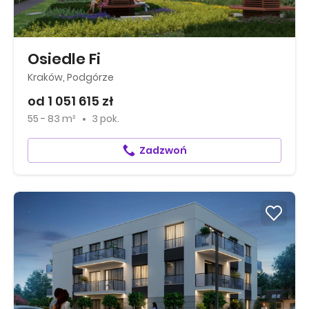
Osiedle Fi
Kraków, Podgórze
od 1 051 615 zł
55 - 83 m²
3 pok.
Zadzwoń