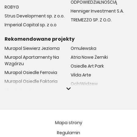
ODPOWIEDZIALNOŚCIĄ
ROBYG
Henniger Investment S.A.
Strus Development sp. z o.o.
TREMEZZO SP. Z O.O.
Imperial Capital sp. z o.o
Rekomendowane projekty
Murapol Siewierz Jeziorna
Omulewska
Murapol Apartamenty Na
Atria Nowe Żerniki
Wzgórzu
Osiedle Art Park
Murapol Osiedle Ferrovia
Vilda Arte
Murapol Osiedle Faktoria
Och!Widzew
Murapol Aviator
Fuelda etap II
Murapol Osiedle Wolka
Osiedle Meiera
Murapol Trzy Lipki
Żabiniec Vita
Murapol Osiedle Filo
Rytm Mokotowa
Mapa strony
Murapol Osiedle Szafirove
Apartamenty ESENCJA II
Regulamin
Murapol Agosto