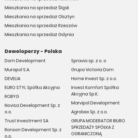
Mieszkania na sprzedaż Śląsk
Mieszkania na sprzedaż Olsztyn
Mieszkania na sprzedaż Rzeszów
Mieszkania na sprzedaż Gdynia
Deweloperzy - Polska
Dom Development
Spravia sp. z o. o
Murapol S.A.
Grupa Victoria Dom
DEVELIA
Home Invest Sp. z o.o.
EURO STYL Spółka Akcyjna
Invest Komfort Spółka
Akcyjna Sp.K.
ROBYG
Marvipol Development
Novisa Development Sp. z
o.o.
Agrobex Sp. z o.o.
Trust Investment SA
GRUPA MODERATOR BIURO
SPRZEDAŻY SPÓŁKA Z
Ronson Development Sp. z
OGRANICZONĄ
o.o.