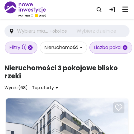
Wybierz miasto
Wybierz dzielnicę
+okolice
Filtry
(1)
Nieruchomość
Liczba pokoi
Nieruchomości 3 pokojowe blisko
rzeki
Wyniki (68)
Top oferty