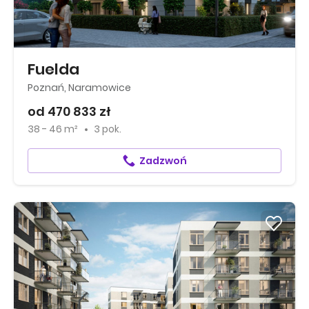
Fuelda
Poznań, Naramowice
od 470 833 zł
38 - 46 m²
3 pok.
Zadzwoń