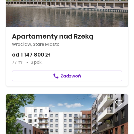
Apartamenty nad Rzeką
Wrocław, Stare Miasto
od 1 147 800 zł
77 m²
3 pok.
Zadzwoń