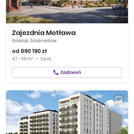
Zajezdnia Motława
Gdańsk, Śródmieście
od 890 190 zł
47 - 59 m²
3 pok.
Zadzwoń