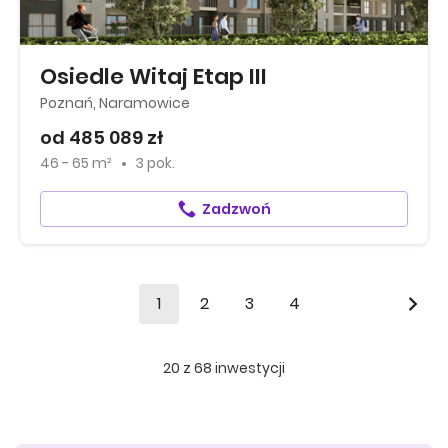
Osiedle Witaj Etap III
Poznań, Naramowice
od 485 089 zł
46 - 65 m²
3 pok.
Zadzwoń
1
2
3
4
20
z
68
inwestycji