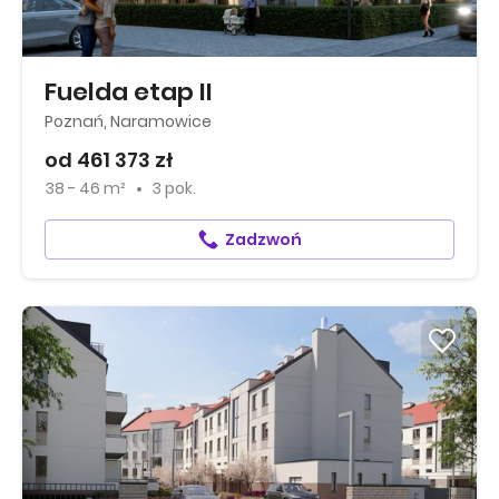
Fuelda etap II
Poznań, Naramowice
od 461 373 zł
38 - 46 m²
3 pok.
Zadzwoń