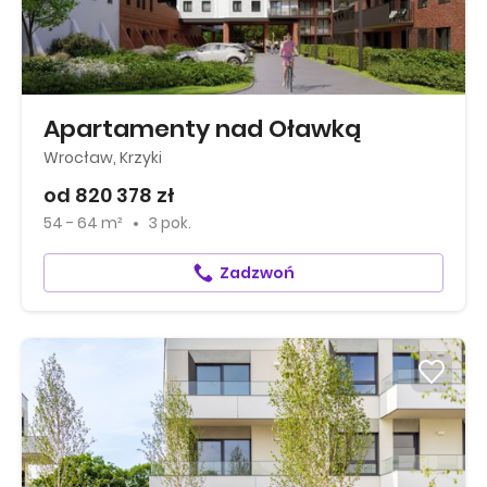
Apartamenty nad Oławką
Wrocław, Krzyki
od 820 378 zł
54 - 64 m²
3 pok.
Zadzwoń