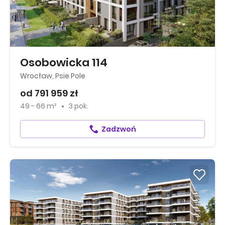
Osobowicka 114
Wrocław, Psie Pole
od 791 959 zł
49 - 66 m²
3 pok.
Zadzwoń