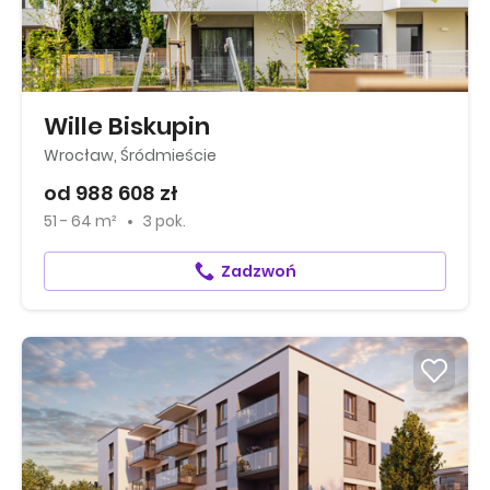
Wille Biskupin
Wrocław, Śródmieście
od 988 608 zł
51 - 64 m²
3 pok.
Zadzwoń