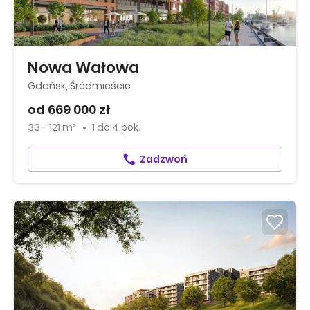
Nowa Wałowa
Gdańsk, Śródmieście
od 669 000 zł
33 - 121 m²
1
do
4 pok.
Zadzwoń