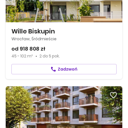
Wille Biskupin
Wrocław, Śródmieście
od 918 808 zł
45 - 102 m²
2
do
5 pok.
Zadzwoń