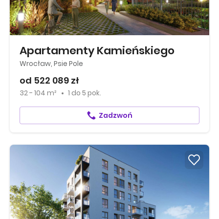
Apartamenty Kamieńskiego
Wrocław, Psie Pole
od 522 089 zł
32 - 104 m²
1
do
5 pok.
Zadzwoń