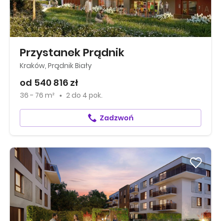
Przystanek Prądnik
Kraków, Prądnik Biały
od 540 816 zł
36 - 76 m²
2
do
4 pok.
Zadzwoń