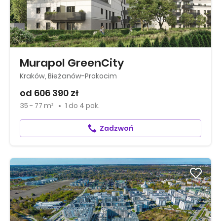
Murapol GreenCity
Kraków, Bieżanów-Prokocim
od 606 390 zł
35 - 77 m²
1
do
4 pok.
Zadzwoń