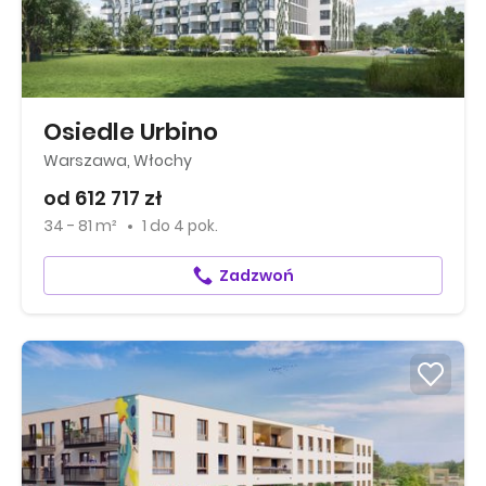
Osiedle Urbino
Warszawa, Włochy
od 612 717 zł
34 - 81 m²
1
do
4 pok.
Zadzwoń