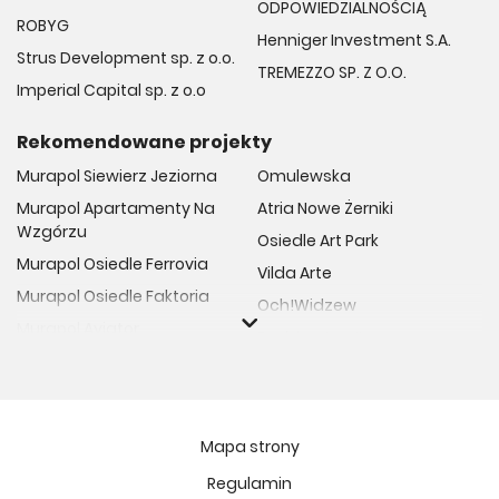
ODPOWIEDZIALNOŚCIĄ
ROBYG
Henniger Investment S.A.
Strus Development sp. z o.o.
TREMEZZO SP. Z O.O.
Imperial Capital sp. z o.o
Rekomendowane projekty
Murapol Siewierz Jeziorna
Omulewska
Murapol Apartamenty Na
Atria Nowe Żerniki
Wzgórzu
Osiedle Art Park
Murapol Osiedle Ferrovia
Vilda Arte
Murapol Osiedle Faktoria
Och!Widzew
Murapol Aviator
Fuelda etap II
Murapol Osiedle Wolka
Osiedle Meiera
Murapol Trzy Lipki
Żabiniec Vita
Murapol Osiedle Filo
Rytm Mokotowa
Mapa strony
Murapol Osiedle Szafirove
Apartamenty ESENCJA II
Regulamin
Murapol Agosto