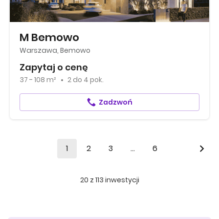
M Bemowo
Warszawa, Bemowo
Zapytaj o cenę
37 - 108 m²
2
do
4 pok.
Zadzwoń
1
2
3
...
6
20
z
113
inwestycji