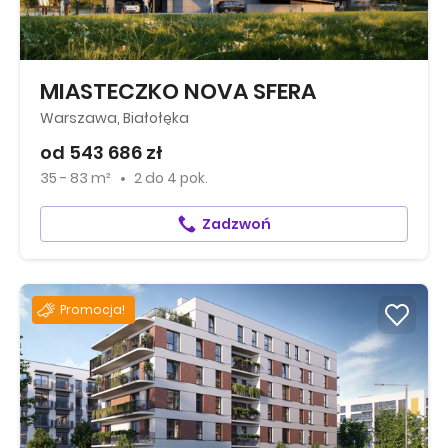
MIASTECZKO NOVA SFERA
Warszawa, Białołęka
od 543 686 zł
35 - 83 m²
2
do
4 pok.
Zadzwoń
Promocja!