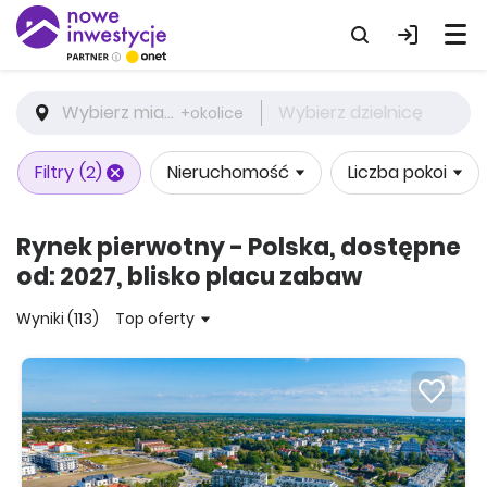
Wybierz miasto
Wybierz dzielnicę
+okolice
Filtry
(2)
Nieruchomość
Liczba pokoi
Rynek pierwotny - Polska, dostępne
od: 2027, blisko placu zabaw
Wyniki (113)
Top oferty