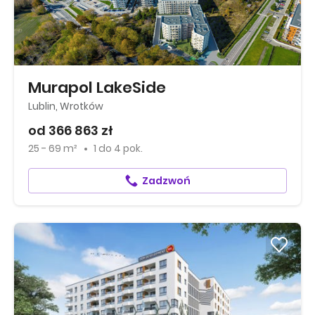
Murapol LakeSide
Lublin, Wrotków
od 366 863 zł
25 - 69 m²
1
do
4 pok.
Zadzwoń