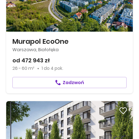
Murapol EcoOne
Warszawa, Białołęka
od 472 943 zł
26 - 60 m²
1
do
4 pok.
Zadzwoń