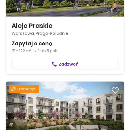
Aleje Praskie
Warszawa, Praga-Południe
Zapytaj o cenę
31 - 122 m²
1
do
5 pok.
Zadzwoń
Promocja!