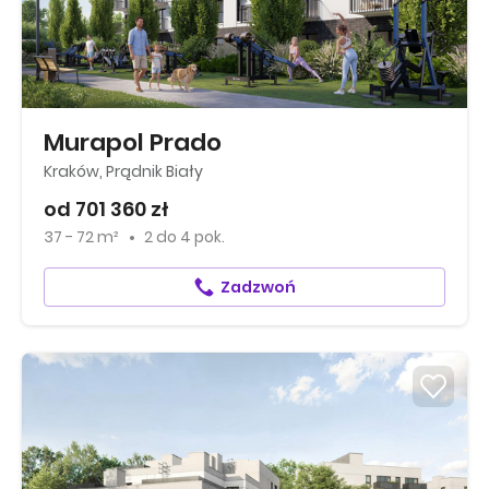
Murapol Prado
Kraków, Prądnik Biały
od 701 360 zł
37 - 72 m²
2
do
4 pok.
Zadzwoń