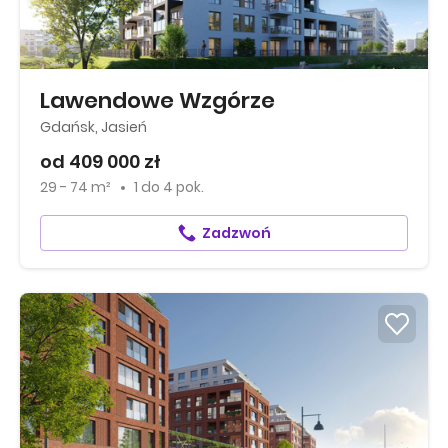
Lawendowe Wzgórze
Gdańsk, Jasień
od 409 000 zł
29 - 74 m²
1
do
4 pok.
Zadzwoń