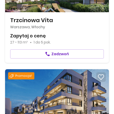
Trzcinowa Vita
Warszawa, Włochy
Zapytaj o cenę
27 - 113 m²
1
do
5 pok.
Zadzwoń
Promocja!