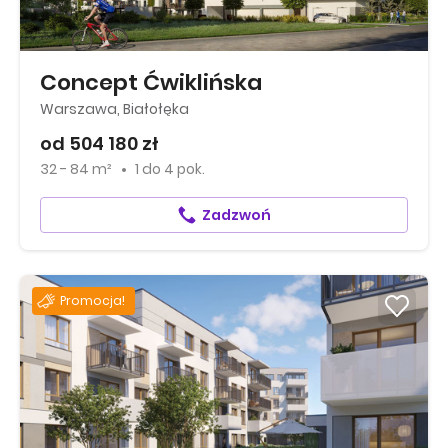
Concept Ćwiklińska
Warszawa, Białołęka
od 504 180 zł
32 - 84 m²
1
do
4 pok.
Zadzwoń
Promocja!