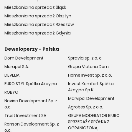
Mieszkania na sprzedaż Śląsk
Mieszkania na sprzedaż Olsztyn
Mieszkania na sprzedaż Rzeszów
Mieszkania na sprzedaż Gdynia
Deweloperzy - Polska
Dom Development
Spravia sp. z o. o
Murapol S.A.
Grupa Victoria Dom
DEVELIA
Home Invest Sp. z o.o.
EURO STYL Spółka Akcyjna
Invest Komfort Spółka
Akcyjna Sp.K.
ROBYG
Marvipol Development
Novisa Development Sp. z
o.o.
Agrobex Sp. z o.o.
Trust Investment SA
GRUPA MODERATOR BIURO
SPRZEDAŻY SPÓŁKA Z
Ronson Development Sp. z
OGRANICZONĄ
o.o.