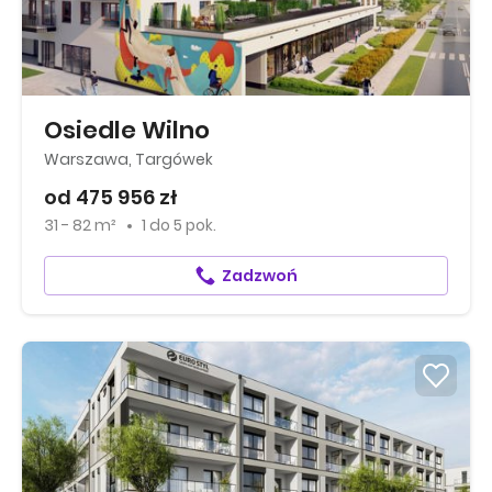
Osiedle Wilno
Warszawa, Targówek
od 475 956 zł
31 - 82 m²
1
do
5 pok.
Zadzwoń