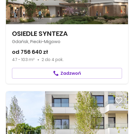
OSIEDLE SYNTEZA
Gdańsk, Piecki-Migowo
od 756 640 zł
47 - 103 m²
2
do
4 pok.
Zadzwoń