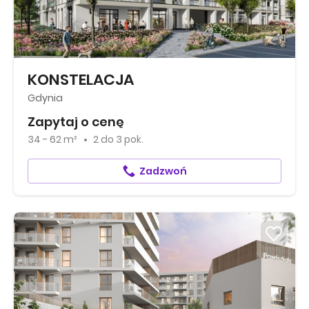
KONSTELACJA
Gdynia
Zapytaj o cenę
34 - 62 m²
2
do
3 pok.
Zadzwoń