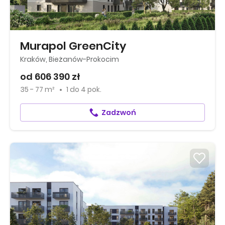
Murapol GreenCity
Kraków, Bieżanów-Prokocim
od 606 390 zł
35 - 77 m²
1
do
4 pok.
Zadzwoń