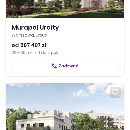
Murapol Urcity
Warszawa, Ursus
od 587 407 zł
26 - 60 m²
1
do
4 pok.
Zadzwoń