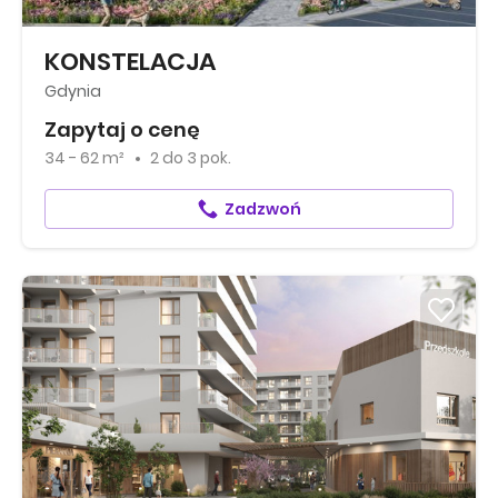
KONSTELACJA
Gdynia
Zapytaj o cenę
34 - 62 m²
2
do
3 pok.
Zadzwoń