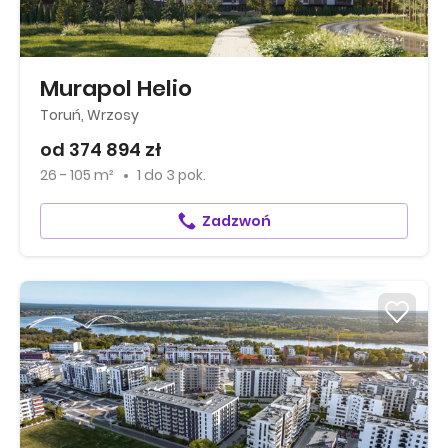
Murapol Helio
Toruń, Wrzosy
od 374 894 zł
26 - 105 m²
1
do
3 pok.
Zadzwoń