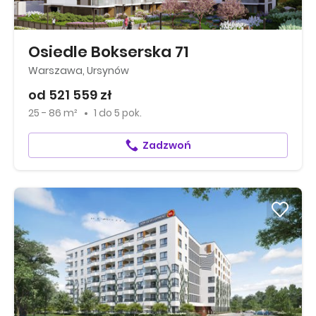
Osiedle Bokserska 71
Warszawa, Ursynów
od 521 559 zł
25 - 86 m²
1
do
5 pok.
Zadzwoń