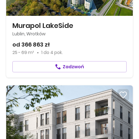
Murapol LakeSide
Lublin, Wrotków
od 366 863 zł
25 - 69 m²
1
do
4 pok.
Zadzwoń