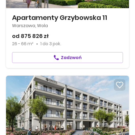
Apartamenty Grzybowska 11
Warszawa, Wola
od 875 826 zł
26 - 66 m²
1
do
3 pok.
Zadzwoń