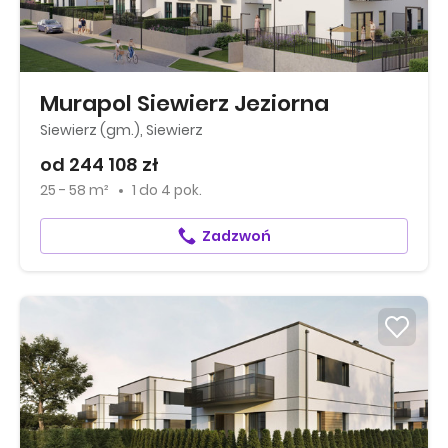
Murapol Siewierz Jeziorna
Siewierz (gm.), Siewierz
od 244 108 zł
25 - 58 m²
1
do
4 pok.
Zadzwoń