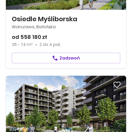
Osiedle Myśliborska
Warszawa, Białołęka
od 558 180 zł
35 - 74 m²
2
do
4 pok.
Zadzwoń