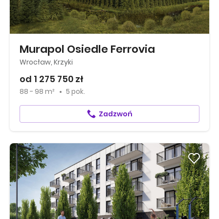
Murapol Osiedle Ferrovia
Wrocław, Krzyki
od 1 275 750 zł
88 - 98 m²
5 pok.
Zadzwoń