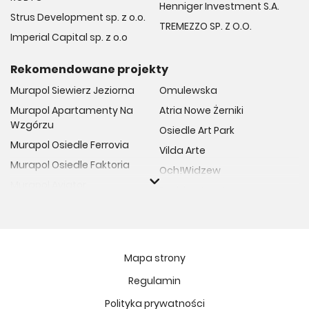
Henniger Investment S.A.
Strus Development sp. z o.o.
TREMEZZO SP. Z O.O.
Imperial Capital sp. z o.o
Rekomendowane projekty
Murapol Siewierz Jeziorna
Omulewska
Murapol Apartamenty Na
Atria Nowe Żerniki
Wzgórzu
Osiedle Art Park
Murapol Osiedle Ferrovia
Vilda Arte
Murapol Osiedle Faktoria
Och!Widzew
Murapol Aviator
Fuelda etap II
Murapol Osiedle Wolka
Osiedle Meiera
Murapol Trzy Lipki
Żabiniec Vita
Murapol Osiedle Filo
Rytm Mokotowa
Mapa strony
Murapol Osiedle Szafirove
Apartamenty ESENCJA II
Regulamin
Murapol Agosto
Kopernika 71
Polityka prywatności
Murapol Forum