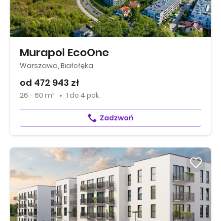
Murapol EcoOne
Warszawa, Białołęka
od 472 943 zł
26 - 60 m²
1
do
4 pok.
Zadzwoń