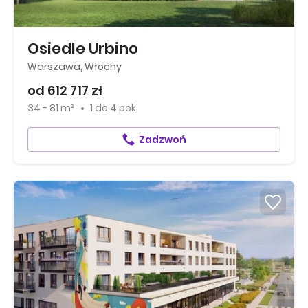
Osiedle Urbino
Warszawa, Włochy
od 612 717 zł
34 - 81 m²
1
do
4 pok.
Zadzwoń