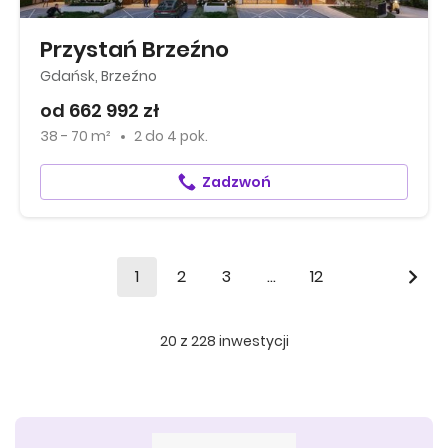
Przystań Brzeźno
Gdańsk, Brzeźno
od 662 992 zł
38 - 70 m²
2
do
4 pok.
Zadzwoń
1
2
3
...
12
20
z
228
inwestycji