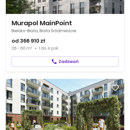
Murapol MainPoint
Bielsko-Biała, Biała Śródmieście
od 366 910 zł
26 - 60 m²
1
do
4 pok.
Zadzwoń