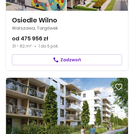
Osiedle Wilno
Warszawa, Targówek
od 475 956 zł
31 - 82 m²
1
do
5 pok.
Zadzwoń