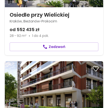
Osiedle przy Wielickiej
Kraków, Bieżanów-Prokocim
od 552 435 zł
28 - 92 m²
1
do
4 pok.
Zadzwoń