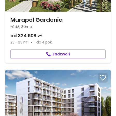
Murapol Gardenia
Łódź, Górna
od 324 608 zł
25 - 63 m²
1
do
4 pok.
Zadzwoń