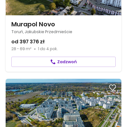
Murapol Novo
Toruń, Jakubskie Przedmieście
od 397 376 zł
28 - 69 m²
1
do
4 pok.
Zadzwoń