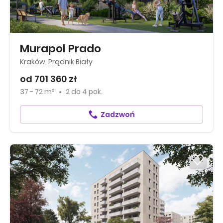
Murapol Prado
Kraków, Prądnik Biały
od 701 360 zł
37 - 72 m²
2
do
4 pok.
Zadzwoń