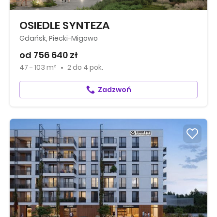
OSIEDLE SYNTEZA
Gdańsk, Piecki-Migowo
od 756 640 zł
47 - 103 m²
2
do
4 pok.
Zadzwoń