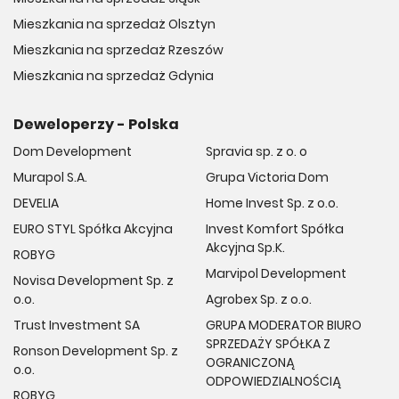
Mieszkania na sprzedaż Olsztyn
Mieszkania na sprzedaż Rzeszów
Mieszkania na sprzedaż Gdynia
Deweloperzy - Polska
Dom Development
Spravia sp. z o. o
Murapol S.A.
Grupa Victoria Dom
DEVELIA
Home Invest Sp. z o.o.
EURO STYL Spółka Akcyjna
Invest Komfort Spółka
Akcyjna Sp.K.
ROBYG
Marvipol Development
Novisa Development Sp. z
o.o.
Agrobex Sp. z o.o.
Trust Investment SA
GRUPA MODERATOR BIURO
SPRZEDAŻY SPÓŁKA Z
Ronson Development Sp. z
OGRANICZONĄ
o.o.
ODPOWIEDZIALNOŚCIĄ
ROBYG