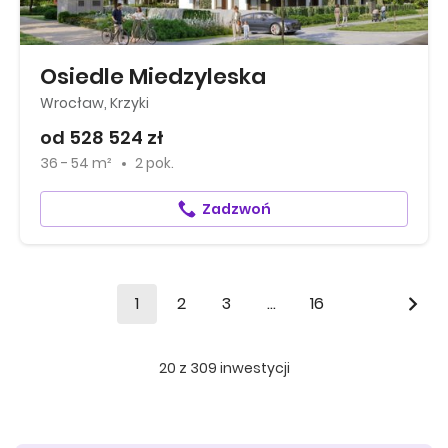
Osiedle Miedzyleska
Wrocław, Krzyki
od 528 524 zł
36 - 54 m²
2 pok.
Zadzwoń
1
2
3
...
16
20
z
309
inwestycji