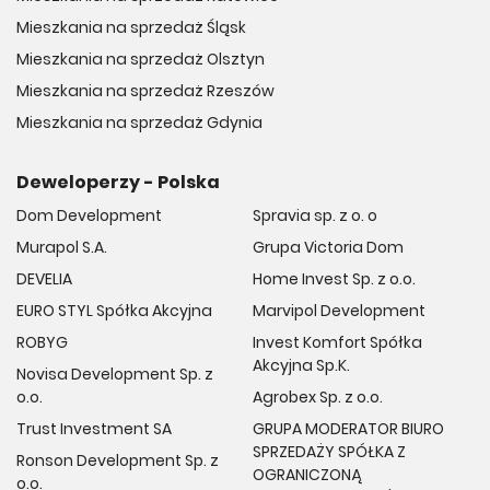
Mieszkania na sprzedaż Śląsk
Mieszkania na sprzedaż Olsztyn
Mieszkania na sprzedaż Rzeszów
Mieszkania na sprzedaż Gdynia
Deweloperzy - Polska
Dom Development
Spravia sp. z o. o
Murapol S.A.
Grupa Victoria Dom
DEVELIA
Home Invest Sp. z o.o.
EURO STYL Spółka Akcyjna
Marvipol Development
ROBYG
Invest Komfort Spółka
Akcyjna Sp.K.
Novisa Development Sp. z
o.o.
Agrobex Sp. z o.o.
Trust Investment SA
GRUPA MODERATOR BIURO
SPRZEDAŻY SPÓŁKA Z
Ronson Development Sp. z
OGRANICZONĄ
o.o.