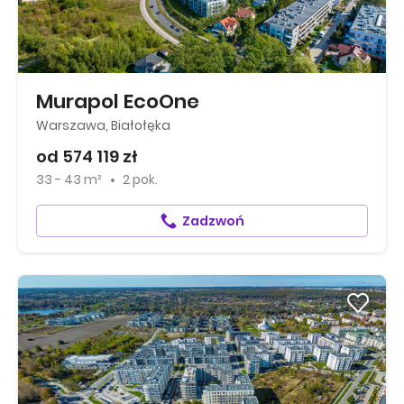
Murapol EcoOne
Warszawa, Białołęka
od 574 119 zł
33 - 43 m²
2 pok.
Zadzwoń