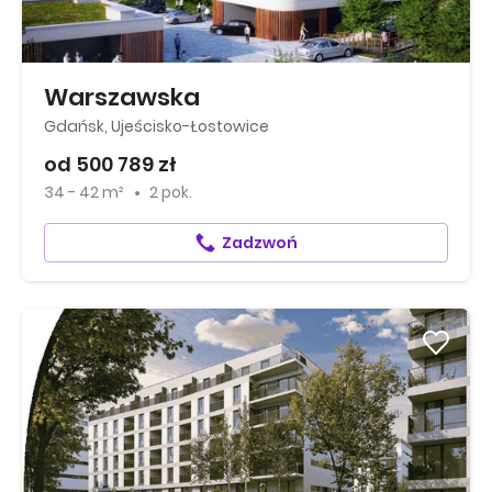
Warszawska
Gdańsk, Ujeścisko-Łostowice
od 500 789 zł
34 - 42 m²
2 pok.
Zadzwoń