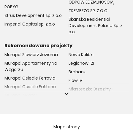
ODPOWIEDZIALNOŚCIĄ
ROBYG
TREMEZZO SP. Z O.O.
Strus Development sp. z o.o.
Skanska Residential
Imperial Capital sp. z o.o
Development Poland Sp. z
o.o.
Rekomendowane projekty
Murapol Siewierz Jeziorna
Nowe Kolibki
Murapol Apartamenty Na
Legionów 121
Wzgórzu
Brabank
Murapol Osiedle Ferrovia
Flow IV
Murapol Osiedle Faktoria
Miasteczko Brzeziny II
Murapol Aviator
M Bemowo
Murapol Osiedle Wolka
Moja Retkinia
Murapol Trzy Lipki
Przy Placu Wolności
Murapol Osiedle Filo
Miasto GDY
Mapa strony
Murapol Osiedle Szafirove
Niedziałkowskiego Park