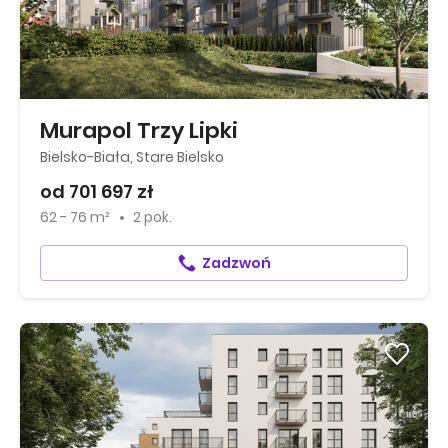
Murapol Trzy Lipki
Bielsko-Biała, Stare Bielsko
od 701 697 zł
62 - 76 m²
2 pok.
Zadzwoń