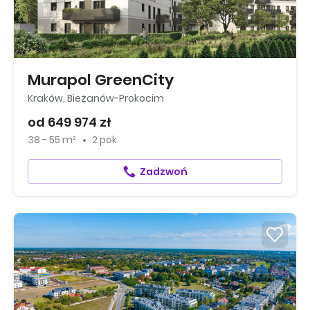
Murapol GreenCity
Kraków, Bieżanów-Prokocim
od 649 974 zł
38 - 55 m²
2 pok.
Zadzwoń