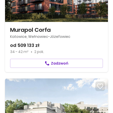
Murapol Corfa
Katowice, Wełnowiec-Józefowiec
od 509 133 zł
34 - 42 m²
2 pok.
Zadzwoń