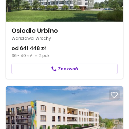
Osiedle Urbino
Warszawa, Włochy
od 641 448 zł
36 - 40 m²
2 pok.
Zadzwoń