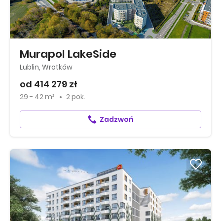
Murapol LakeSide
Lublin, Wrotków
od 414 279 zł
29 - 42 m²
2 pok.
Zadzwoń