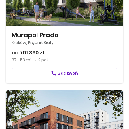
Murapol Prado
Kraków, Prądnik Biały
od 701 360 zł
37 - 53 m²
2 pok.
Zadzwoń