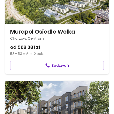
Murapol Osiedle Wolka
Chorzów, Centrum
od 568 381 zł
53 - 53 m²
2 pok.
Zadzwoń