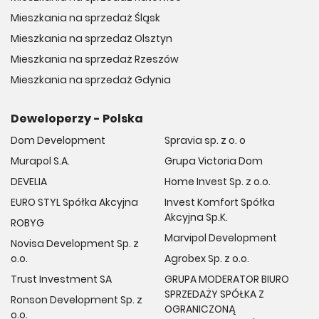
Mieszkania na sprzedaż Śląsk
Mieszkania na sprzedaż Olsztyn
Mieszkania na sprzedaż Rzeszów
Mieszkania na sprzedaż Gdynia
Deweloperzy - Polska
Dom Development
Spravia sp. z o. o
Murapol S.A.
Grupa Victoria Dom
DEVELIA
Home Invest Sp. z o.o.
EURO STYL Spółka Akcyjna
Invest Komfort Spółka
Akcyjna Sp.K.
ROBYG
Marvipol Development
Novisa Development Sp. z
o.o.
Agrobex Sp. z o.o.
Trust Investment SA
GRUPA MODERATOR BIURO
SPRZEDAŻY SPÓŁKA Z
Ronson Development Sp. z
OGRANICZONĄ
o.o.