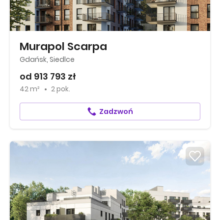
Murapol Scarpa
Gdańsk, Siedlce
od 913 793 zł
42 m²
2 pok.
Zadzwoń