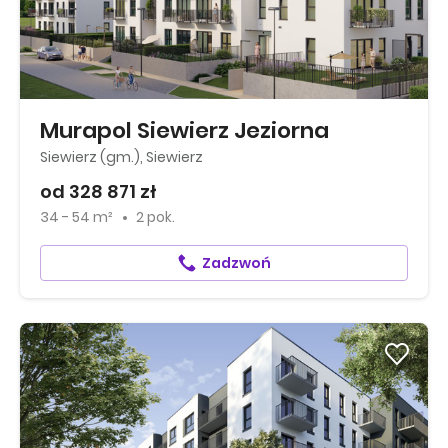
Murapol Siewierz Jeziorna
Siewierz (gm.), Siewierz
od 328 871 zł
34 - 54 m²
2 pok.
Zadzwoń