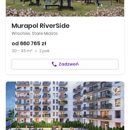
Murapol RiverSide
Wrocław, Stare Miasto
od 660 765 zł
30 - 45 m²
2 pok.
Zadzwoń