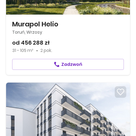
Murapol Helio
Toruń, Wrzosy
od 456 288 zł
31 - 105 m²
2 pok.
Zadzwoń