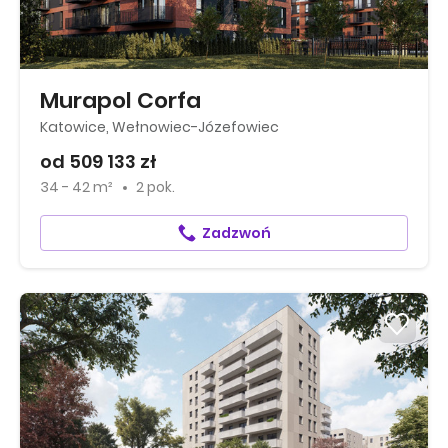
Murapol Corfa
Katowice, Wełnowiec-Józefowiec
od 509 133 zł
34 - 42 m²
2 pok.
Zadzwoń