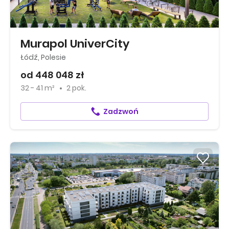
Murapol UniverCity
Łódź, Polesie
od 448 048 zł
32 - 41 m²
2 pok.
Zadzwoń