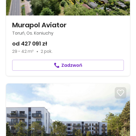
Murapol Aviator
Toruń, Os. Koniuchy
od 427 091 zł
29 - 42 m²
2 pok.
Zadzwoń