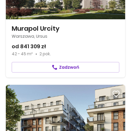
Murapol Urcity
Warszawa, Ursus
od 841 309 zł
42 - 45 m²
2 pok.
Zadzwoń