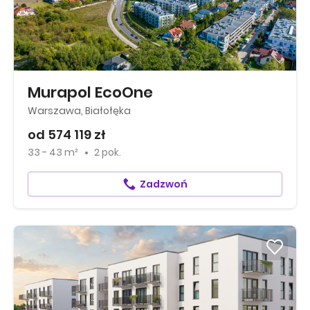
Murapol EcoOne
Warszawa, Białołęka
od 574 119 zł
33 - 43 m²
2 pok.
Zadzwoń