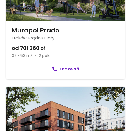
Murapol Prado
Kraków, Prądnik Biały
od 701 360 zł
37 - 53 m²
2 pok.
Zadzwoń