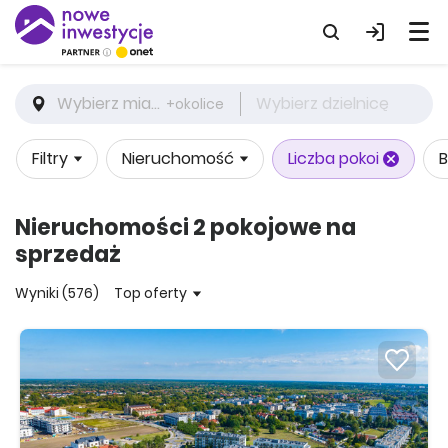
Wybierz miasto
Wybierz dzielnicę
+okolice
Filtry
Nieruchomość
Liczba pokoi
B
Nieruchomości 2 pokojowe na
sprzedaż
Wyniki (576)
Top oferty