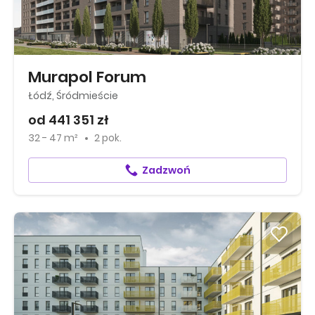
Murapol Forum
Łódź, Śródmieście
od 441 351 zł
32 - 47 m²
2 pok.
Zadzwoń