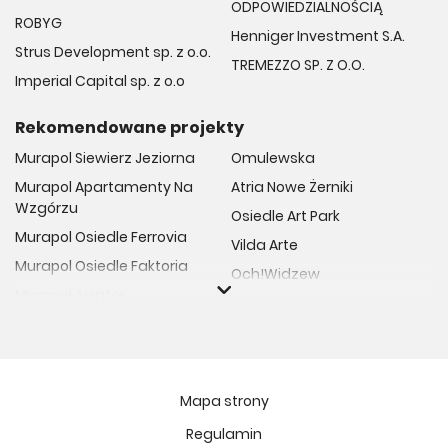
ODPOWIEDZIALNOŚCIĄ
ROBYG
Henniger Investment S.A.
Strus Development sp. z o.o.
TREMEZZO SP. Z O.O.
Imperial Capital sp. z o.o
Rekomendowane projekty
Murapol Siewierz Jeziorna
Omulewska
Murapol Apartamenty Na
Atria Nowe Żerniki
Wzgórzu
Osiedle Art Park
Murapol Osiedle Ferrovia
Vilda Arte
Murapol Osiedle Faktoria
Och!Widzew
Murapol Aviator
Fuelda etap II
Murapol Osiedle Wolka
Osiedle Meiera
Murapol Trzy Lipki
Żabiniec Vita
Murapol Osiedle Filo
Rytm Mokotowa
Mapa strony
Murapol Osiedle Szafirove
Apartamenty ESENCJA II
Regulamin
Murapol Agosto