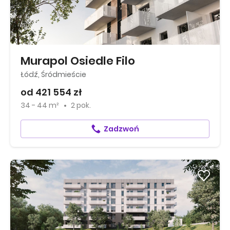
Murapol Osiedle Filo
Łódź, Śródmieście
od 421 554 zł
34 - 44 m²
2 pok.
Zadzwoń