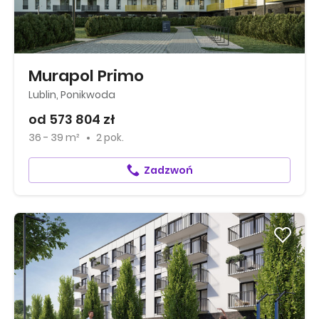
Murapol Primo
Lublin, Ponikwoda
od 573 804 zł
36 - 39 m²
2 pok.
Zadzwoń