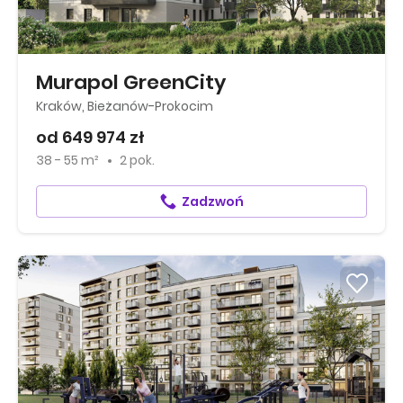
Murapol GreenCity
Kraków, Bieżanów-Prokocim
od 649 974 zł
38 - 55 m²
2 pok.
Zadzwoń