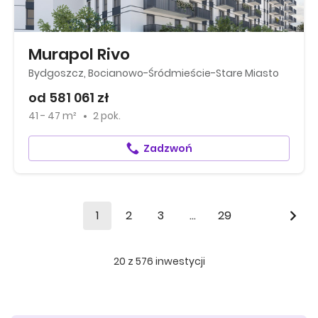
Murapol Rivo
Bydgoszcz, Bocianowo-Śródmieście-Stare Miasto
od 581 061 zł
41 - 47 m²
2 pok.
Zadzwoń
1
2
3
...
29
20
z
576
inwestycji