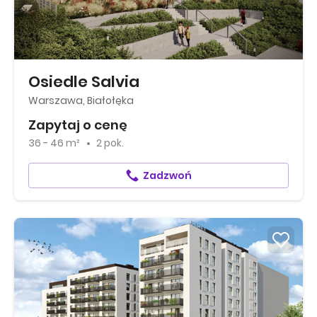
Osiedle Salvia
Warszawa, Białołęka
Zapytaj o cenę
36 - 46 m²
2 pok.
Zadzwoń