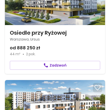
Osiedle przy Ryżowej
Warszawa, Ursus
od 888 250 zł
44 m²
2 pok.
Zadzwoń