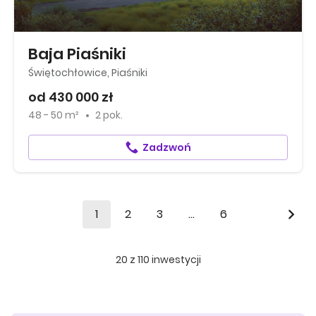
Baja Piaśniki
Świętochłowice, Piaśniki
od 430 000 zł
48 - 50 m²
2 pok.
Zadzwoń
1
2
3
...
6
20
z
110
inwestycji