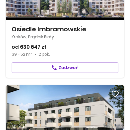
Osiedle Imbramowskie
Kraków, Prądnik Biały
od 630 647 zł
39 - 52 m²
2 pok.
Zadzwoń