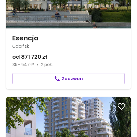
Esencja
Gdańsk
od 871 720 zł
35 - 54 m²
2 pok.
Zadzwoń