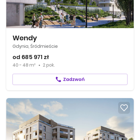
Wendy
Gdynia, Śródmieście
od 685 971 zł
40 - 48 m²
2 pok.
Zadzwoń