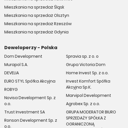
Mieszkania na sprzedaż Śląsk
Mieszkania na sprzedaż Olsztyn
Mieszkania na sprzedaż Rzeszów
Mieszkania na sprzedaż Gdynia
Deweloperzy - Polska
Dom Development
Spravia sp. z o. o
Murapol S.A.
Grupa Victoria Dom
DEVELIA
Home Invest Sp. z o.o.
EURO STYL Spółka Akcyjna
Invest Komfort Spółka
Akcyjna Sp.K.
ROBYG
Marvipol Development
Novisa Development Sp. z
o.o.
Agrobex Sp. z o.o.
Trust Investment SA
GRUPA MODERATOR BIURO
SPRZEDAŻY SPÓŁKA Z
Ronson Development Sp. z
OGRANICZONĄ
o.o.