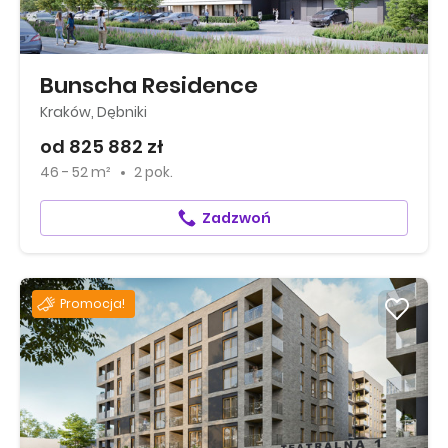
Bunscha Residence
Kraków, Dębniki
od 825 882 zł
46 - 52 m²
2 pok.
Zadzwoń
Promocja!