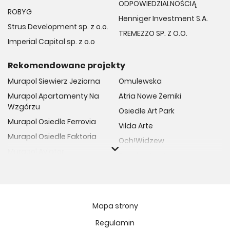
ODPOWIEDZIALNOŚCIĄ
ROBYG
Henniger Investment S.A.
Strus Development sp. z o.o.
TREMEZZO SP. Z O.O.
Imperial Capital sp. z o.o
Rekomendowane projekty
Murapol Siewierz Jeziorna
Omulewska
Murapol Apartamenty Na
Atria Nowe Żerniki
Wzgórzu
Osiedle Art Park
Murapol Osiedle Ferrovia
Vilda Arte
Murapol Osiedle Faktoria
Och!Widzew
Murapol Aviator
Fuelda etap II
Murapol Osiedle Wolka
Osiedle Meiera
Murapol Trzy Lipki
Żabiniec Vita
Murapol Osiedle Filo
Rytm Mokotowa
Mapa strony
Murapol Osiedle Szafirove
Apartamenty ESENCJA II
Regulamin
Murapol Agosto