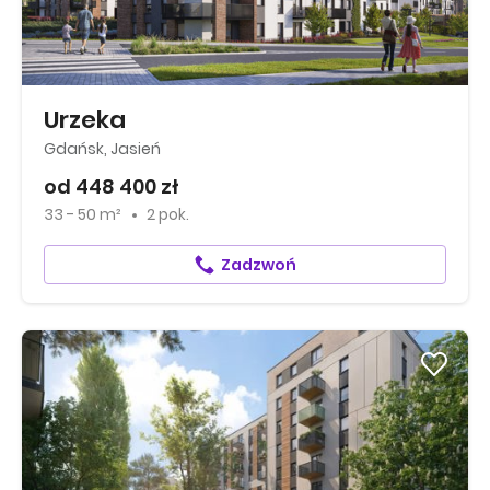
Urzeka
Gdańsk, Jasień
od 448 400 zł
33 - 50 m²
2 pok.
Zadzwoń