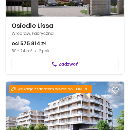
Osiedle Lissa
Wrocław, Fabryczna
od 575 814 zł
50 - 74 m²
2 pok.
Zadzwoń
Wakacje z rabatem nawet do –1300 zł za każdy m²!