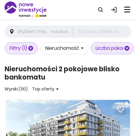
Wybierz miasto
Wybierz dzielnicę
+okolice
Filtry
(1)
Nieruchomość
Liczba pokoi
Nieruchomości 2 pokojowe blisko
bankomatu
Wyniki (110)
Top oferty