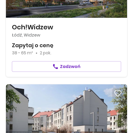
Och!Widzew
Łódź, Widzew
Zapytaj o cenę
38 - 65 m²
2 pok.
Zadzwoń