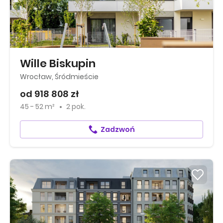
Wille Biskupin
Wrocław, Śródmieście
od 918 808 zł
45 - 52 m²
2 pok.
Zadzwoń