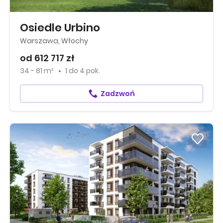
Osiedle Urbino
Warszawa, Włochy
od 612 717 zł
34 - 81 m²
1
do
4 pok.
Zadzwoń