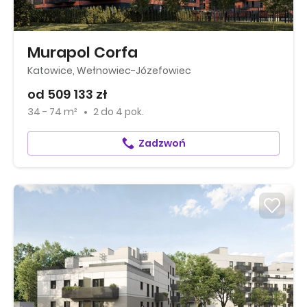
Murapol Corfa
Katowice, Wełnowiec-Józefowiec
od 509 133 zł
34 - 74 m²
2
do
4 pok.
Zadzwoń