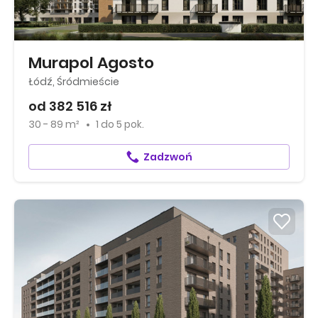
Murapol Agosto
Łódź, Śródmieście
od 382 516 zł
30 - 89 m²
1
do
5 pok.
Zadzwoń