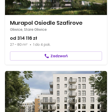
Murapol Osiedle Szafirove
Gliwice, Stare Gliwice
od 314 116 zł
27 - 80 m²
1
do
4 pok.
Zadzwoń