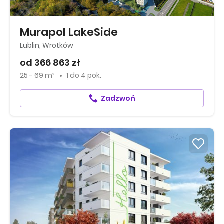
Murapol LakeSide
Lublin, Wrotków
od 366 863 zł
25 - 69 m²
1
do
4 pok.
Zadzwoń