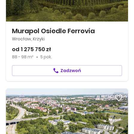
Murapol Osiedle Ferrovia
Wrocław, Krzyki
od 1 275 750 zł
88 - 98 m²
5 pok.
Zadzwoń