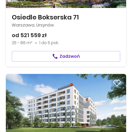
Osiedle Bokserska 71
Warszawa, Ursynów
od 521 559 zł
25 - 86 m²
1
do
5 pok.
Zadzwoń