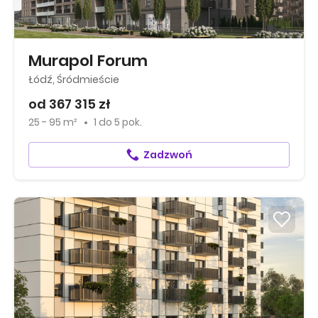
Murapol Forum
Łódź, Śródmieście
od 367 315 zł
25 - 95 m²
1
do
5 pok.
Zadzwoń