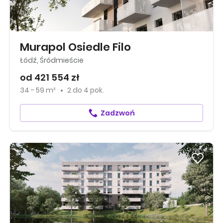
Murapol Osiedle Filo
Łódź, Śródmieście
od 421 554 zł
34 - 59 m²
2
do
4 pok.
Zadzwoń