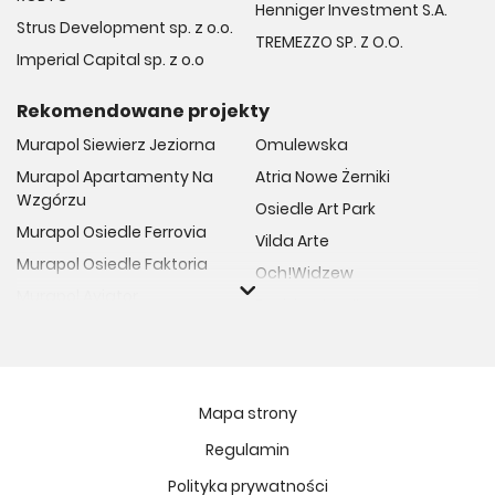
Henniger Investment S.A.
Strus Development sp. z o.o.
TREMEZZO SP. Z O.O.
Imperial Capital sp. z o.o
Rekomendowane projekty
Murapol Siewierz Jeziorna
Omulewska
Murapol Apartamenty Na
Atria Nowe Żerniki
Wzgórzu
Osiedle Art Park
Murapol Osiedle Ferrovia
Vilda Arte
Murapol Osiedle Faktoria
Och!Widzew
Murapol Aviator
Fuelda etap II
Murapol Osiedle Wolka
Osiedle Meiera
Murapol Trzy Lipki
Żabiniec Vita
Murapol Osiedle Filo
Rytm Mokotowa
Mapa strony
Murapol Osiedle Szafirove
Apartamenty ESENCJA II
Regulamin
Murapol Agosto
Kopernika 71
Polityka prywatności
Murapol Forum