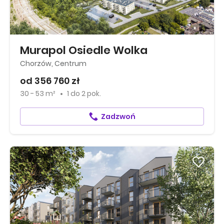
Murapol Osiedle Wolka
Chorzów, Centrum
od 356 760 zł
30 - 53 m²
1
do
2 pok.
Zadzwoń