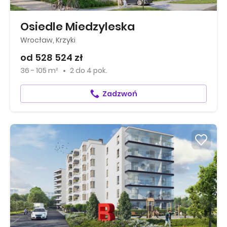
Osiedle Miedzyleska
Wrocław, Krzyki
od 528 524 zł
36 - 105 m²
2
do
4 pok.
Zadzwoń