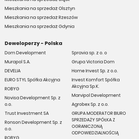
Mieszkania na sprzedaż Olsztyn
Mieszkania na sprzedaż Rzeszów
Mieszkania na sprzedaż Gdynia
Deweloperzy - Polska
Dom Development
Spravia sp. z o. o
Murapol S.A.
Grupa Victoria Dom
DEVELIA
Home Invest Sp. z o.o.
EURO STYL Spółka Akcyjna
Invest Komfort Spółka
Akcyjna Sp.K.
ROBYG
Marvipol Development
Novisa Development Sp. z
o.o.
Agrobex Sp. z o.o.
Trust Investment SA
GRUPA MODERATOR BIURO
SPRZEDAŻY SPÓŁKA Z
Ronson Development Sp. z
OGRANICZONĄ
o.o.
ODPOWIEDZIALNOŚCIĄ
ROBYG