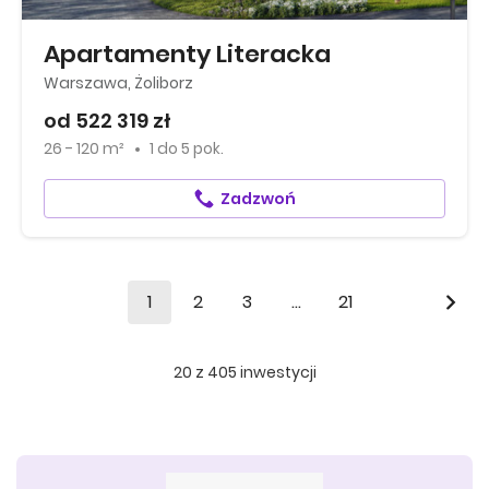
Apartamenty Literacka
Warszawa, Żoliborz
od 522 319 zł
26 - 120 m²
1
do
5 pok.
Zadzwoń
1
2
3
...
21
20
z
405
inwestycji