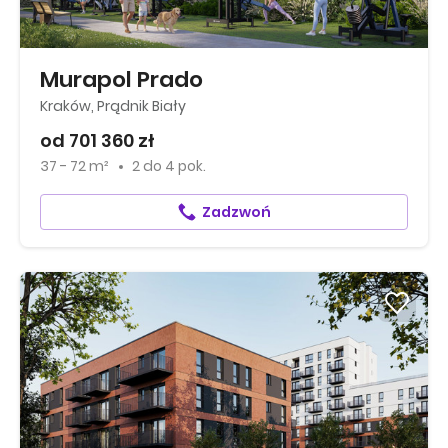
Murapol Prado
Kraków, Prądnik Biały
od 701 360 zł
37 - 72 m²
2
do
4 pok.
Zadzwoń