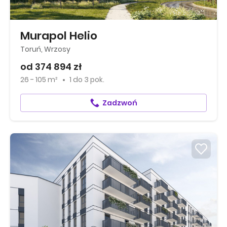
Murapol Helio
Toruń, Wrzosy
od 374 894 zł
26 - 105 m²
1
do
3 pok.
Zadzwoń