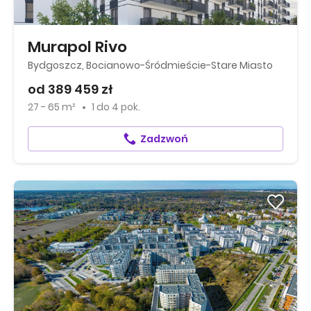
Murapol Rivo
Bydgoszcz, Bocianowo-Śródmieście-Stare Miasto
od 389 459 zł
27 - 65 m²
1
do
4 pok.
Zadzwoń