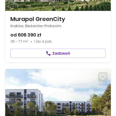
Murapol GreenCity
Kraków, Bieżanów-Prokocim
od 606 390 zł
35 - 77 m²
1
do
4 pok.
Zadzwoń