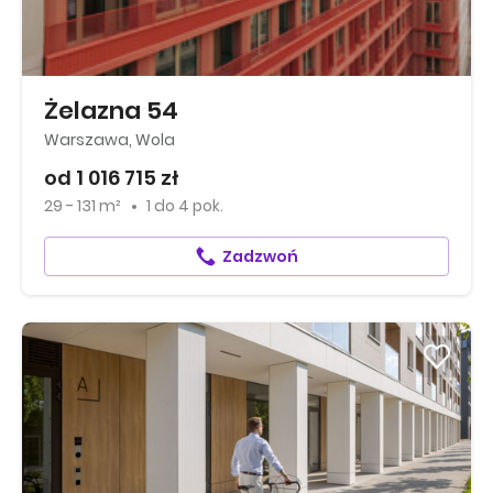
Żelazna 54
Warszawa, Wola
od 1 016 715 zł
29 - 131 m²
1
do
4 pok.
Zadzwoń