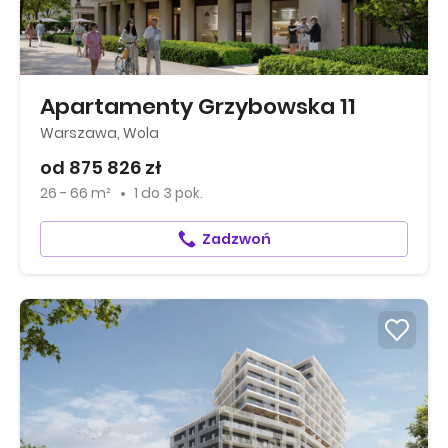
Apartamenty Grzybowska 11
Warszawa, Wola
od 875 826 zł
26 - 66 m²
1
do
3 pok.
Zadzwoń