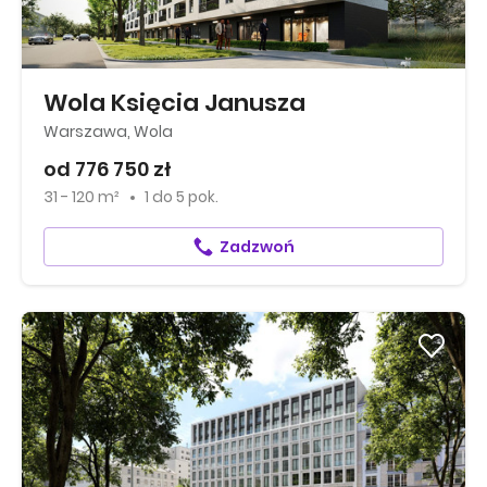
Wola Księcia Janusza
Warszawa, Wola
od 776 750 zł
31 - 120 m²
1
do
5 pok.
Zadzwoń