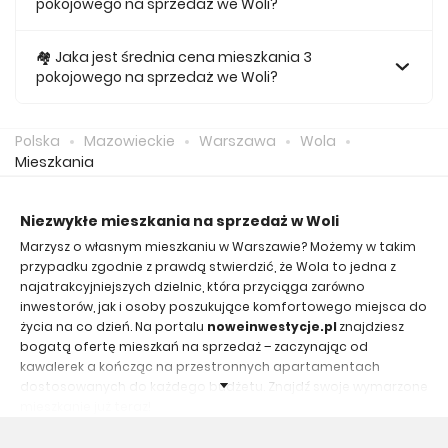
pokojowego na sprzedaż we Woli?
Za nowe 2 pokojowe mieszkanie we Woli średnio musimy
zapłacić 1 210 564 zł.
🏘️ Jaka jest średnia cena mieszkania 3
pokojowego na sprzedaż we Woli?
Za nowe 3 pokojowe mieszkanie we Woli średnio musimy
zapłacić 1 771 994 zł.
Polska
Mazowieckie
Warszawa
Wola
Mieszkania
Niezwykłe mieszkania na sprzedaż w Woli
Marzysz o własnym mieszkaniu w Warszawie? Możemy w takim
przypadku zgodnie z prawdą stwierdzić, że Wola to jedna z
najatrakcyjniejszych dzielnic, która przyciąga zarówno
inwestorów, jak i osoby poszukujące komfortowego miejsca do
życia na co dzień. Na portalu
noweinwestycje.pl
znajdziesz
bogatą ofertę mieszkań na sprzedaż – zaczynając od
kawalerek a kończąc na przestronnych apartamentach
dostosowanych do każdego budżetu. Znajdź swoje wymarzone
mieszkanie już teraz!
Najlepsza lokalizacja do kupna mieszkania w Woli -