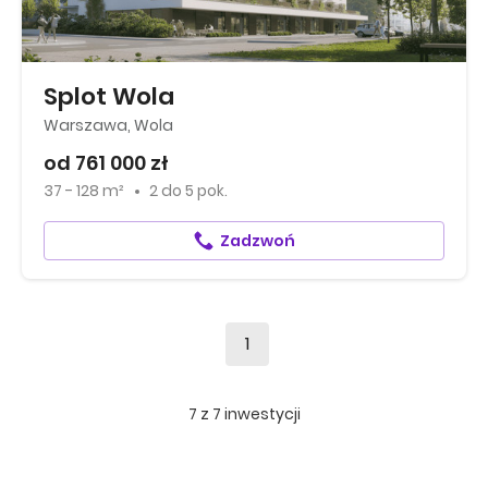
Splot Wola
Warszawa, Wola
od 761 000 zł
37 - 128 m²
2
do
5 pok.
Zadzwoń
1
7
z
7
inwestycji