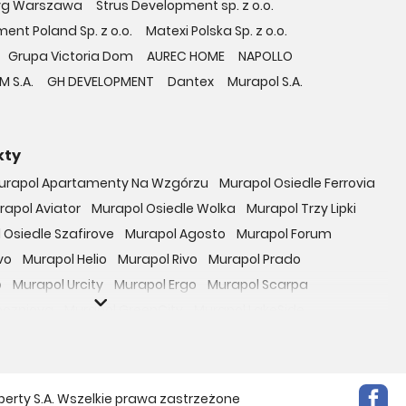
yg Warszawa
Strus Development sp. z o.o.
ent Poland Sp. z o.o.
Matexi Polska Sp. z o.o.
Grupa Victoria Dom
AUREC HOME
NAPOLLO
M S.A.
GH DEVELOPMENT
Dantex
Murapol S.A.
kty
urapol Apartamenty Na Wzgórzu
Murapol Osiedle Ferrovia
rapol Aviator
Murapol Osiedle Wolka
Murapol Trzy Lipki
 Osiedle Szafirove
Murapol Agosto
Murapol Forum
vo
Murapol Helio
Murapol Rivo
Murapol Prado
o
Murapol Urcity
Murapol Ergo
Murapol Scarpa
oczniova
Murapol GreenCity
Murapol LakeSide
Gardenia
Murapol Nowe Bogucice
Murapol RiverSide
 EcoOne
Osiedle Mieszkaniowe Górka Narodowa
bowicka 114
Osiedle Zielna
perty S.A. Wszelkie prawa zastrzeżone