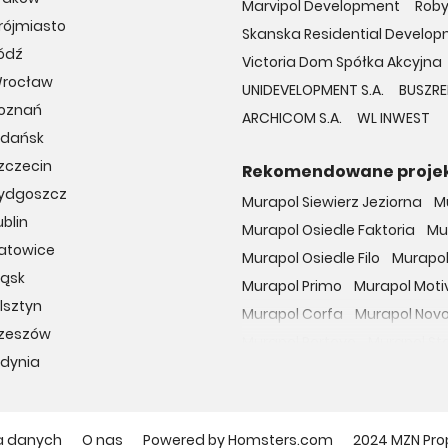
Marvipol Development
Rob
rójmiasto
Skanska Residential Developm
ódź
Victoria Dom Spółka Akcyjna
Wrocław
UNIDEVELOPMENT S.A.
BUSZRE
Poznań
ARCHICOM S.A.
WL INWEST
Gdańsk
zczecin
Rekomendowane proje
Bydgoszcz
Murapol Siewierz Jeziorna
M
blin
Murapol Osiedle Faktoria
Mu
Katowice
Murapol Osiedle Filo
Murapol
ląsk
Murapol Primo
Murapol Moti
lsztyn
Murapol Corfa
Murapol Nov
Rzeszów
Murapol Portovo
Murapol St
Gdynia
Murapol MainPoint
Murapol 
Murapol UniverCity
Murapol
Osiedle przy Malborskiej
Oso
a danych
O nas
Powered by Homsters.com
2024 MZN Pro