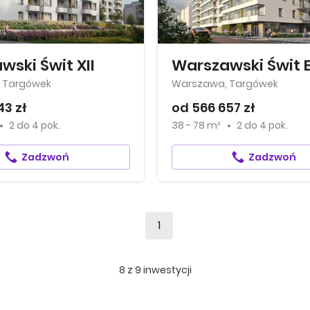
ski Świt XII
Warszawski Świt 
 Targówek
Warszawa, Targówek
43 zł
od 566 657 zł
2
do
4 pok.
38 - 78 m²
2
do
4 pok.
Zadzwoń
Zadzwoń
1
8
z
9
inwestycji