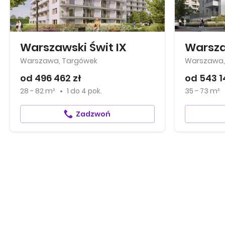
Warszawski Świt IX
Warszaw
Warszawa, Targówek
Warszawa,
od 496 462 zł
od 543 1
28 - 82 m²
1
do
4 pok.
35 - 73 m²
Zadzwoń