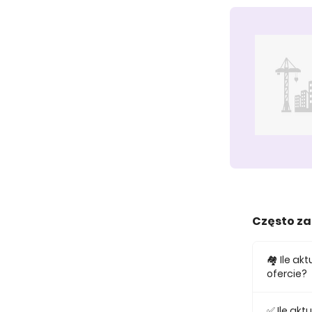
Często z
🏘️ Ile a
ofercie?
W ofercie
✅ Ile ak