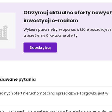
Otrzymuj aktualne oferty nowyc
inwestycji e-mailem
Wybierz parametry, w oparciu o które poszukujesz 
a prześlemy Ci aktualne oferty.
Subskrybuj
adawane pytania
ktualnych ofert nieruchomości na sprzedaż we Targówku jest w
 posiadamy obecnie 541 mieszkań na sprzedaż we Targówku.
tualnych inwestycji deweloperskich we Targówku mamy w oferci