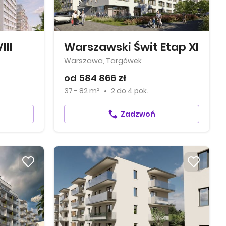
III
Warszawski Świt Etap XI
Warszawa, Targówek
od 584 866 zł
37 - 82 m²
2
do
4 pok.
Zadzwoń