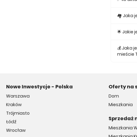
Obecnie w
🏘 Jaka 
Najmniejs
🌟 Jakie
Najtańsze
💰 Jaka 
mieście 
Średnio z
Nowe Inwestycje - Polska
Oferty na 
Warszawa
Dom
Kraków
Mieszkania
Trójmiasto
Sprzedaż 
Łódź
Mieszkania 
Wrocław
Mieszkania 