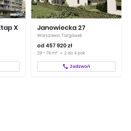
Etap X
Janowiecka 27
Warszawa, Targówek
od 457 920 zł
29 - 79 m²
2
do
4 pok.
Zadzwoń