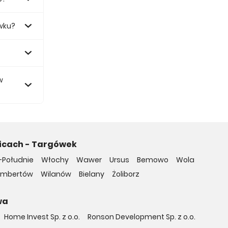
wku?
 zł.
w
nicach - Targówek
-Południe
Włochy
Wawer
Ursus
Bemowo
Wola
embertów
Wilanów
Bielany
Żoliborz
wa
Home Invest Sp. z o.o.
Ronson Development Sp. z o.o.