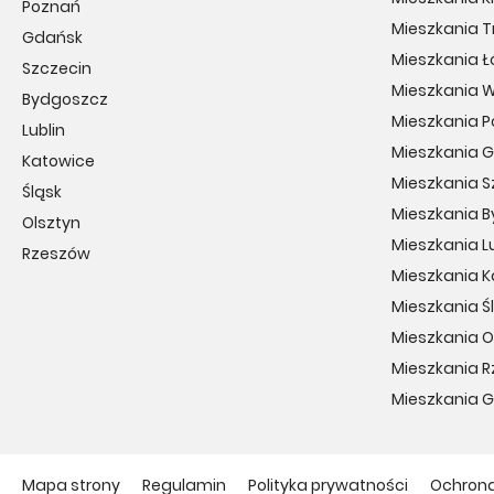
Poznań
Mieszkania T
Gdańsk
Mieszkania Ł
Szczecin
Mieszkania 
Bydgoszcz
Mieszkania 
Lublin
Mieszkania 
Katowice
Mieszkania S
Śląsk
Mieszkania 
Olsztyn
Mieszkania Lu
Rzeszów
Mieszkania 
Mieszkania Ś
Mieszkania O
Mieszkania 
Mieszkania 
Mapa strony
Regulamin
Polityka prywatności
Ochron