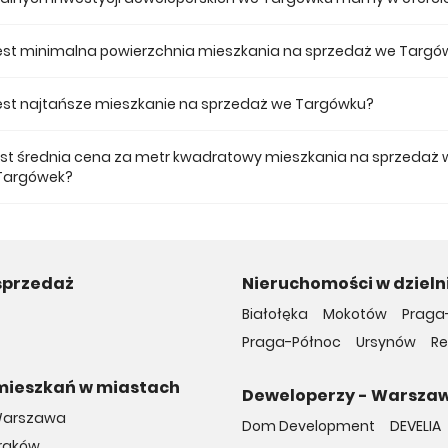
 ofercie posiadamy 9 inwestycji deweloperskich we Targówku.
jest minimalna powierzchnia mieszkania na sprzedaż we Targó
ze mieszkanie dostępne na sprzedaż we Targówku jest 27,97.
 jest najtańsze mieszkanie na sprzedaż we Targówku?
 mieszkanie na sprzedaż we Targówku w naszej ofercie kosztuje 457 920
jest średnia cena za metr kwadratowy mieszkania na sprzedaż 
Targówek?
a m2 nowego mieszkania we Targówku musimy zapłacić 15 319 zł.
sprzedaż
Nieruchomości w dziel
Białołęka
Mokotów
Praga
Praga-Północ
Ursynów
R
mieszkań w miastach
Deweloperzy - Warsza
Warszawa
Dom Development
DEVELIA
Kraków