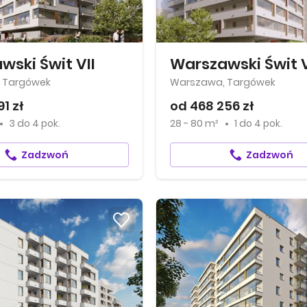
wski Świt VII
Warszawski Świt V
 Targówek
Warszawa, Targówek
1 zł
od 468 256 zł
3
do
4 pok.
28 - 80 m²
1
do
4 pok.
Zadzwoń
Zadzwoń