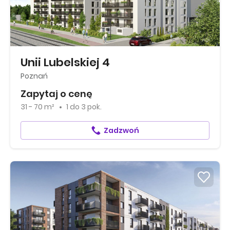
Unii Lubelskiej 4
Poznań
Zapytaj o cenę
31 - 70 m²
1
do
3 pok.
Zadzwoń