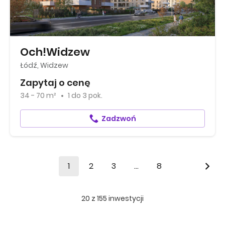
Och!Widzew
Łódź, Widzew
Zapytaj o cenę
34 - 70 m²
1
do
3 pok.
Zadzwoń
1
2
3
...
8
20
z
155
inwestycji