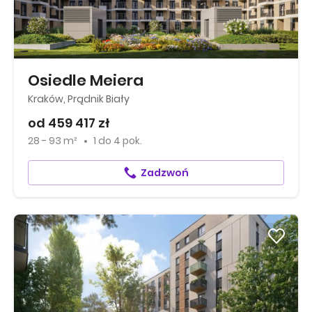
Osiedle Meiera
Kraków, Prądnik Biały
od 459 417 zł
28 - 93 m²
1
do
4 pok.
Zadzwoń