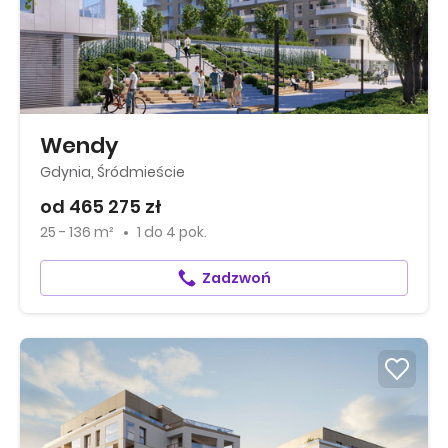
Wendy
Gdynia, Śródmieście
od 465 275 zł
25 - 136 m²
1
do
4 pok.
Zadzwoń