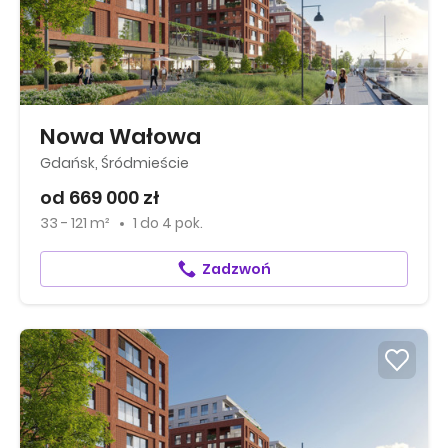
Nowa Wałowa
Gdańsk, Śródmieście
od 669 000 zł
33 - 121 m²
1
do
4 pok.
Zadzwoń