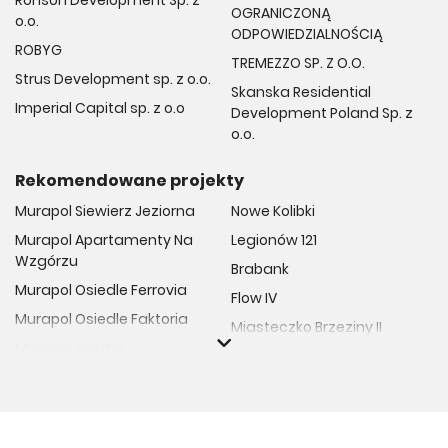
Ronson Development Sp. z
OGRANICZONĄ
o.o.
ODPOWIEDZIALNOŚCIĄ
ROBYG
TREMEZZO SP. Z O.O.
Strus Development sp. z o.o.
Skanska Residential
Imperial Capital sp. z o.o
Development Poland Sp. z
o.o.
Rekomendowane projekty
Murapol Siewierz Jeziorna
Nowe Kolibki
Murapol Apartamenty Na
Legionów 121
Wzgórzu
Brabank
Murapol Osiedle Ferrovia
Flow IV
Murapol Osiedle Faktoria
Miasteczko Brzeziny II
Murapol Aviator
M Bemowo
Murapol Osiedle Wolka
Moja Retkinia
Murapol Trzy Lipki
Przy Placu Wolności
Murapol Osiedle Filo
Miasto GDY