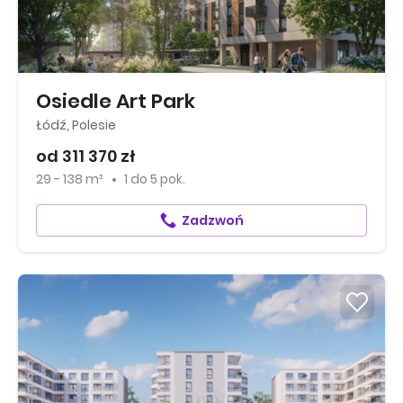
Osiedle Art Park
Łódź, Polesie
od 311 370 zł
29 - 138 m²
1
do
5 pok.
Zadzwoń