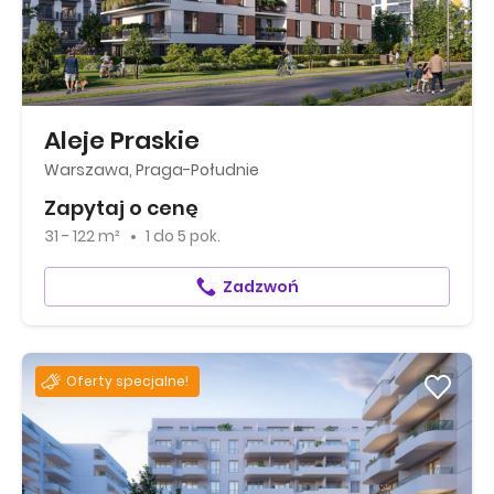
Aleje Praskie
Warszawa, Praga-Południe
Zapytaj o cenę
31 - 122 m²
1
do
5 pok.
Zadzwoń
Oferty specjalne!