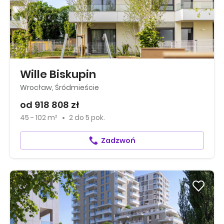
Wille Biskupin
Wrocław, Śródmieście
od 918 808 zł
45 - 102 m²
2
do
5 pok.
Zadzwoń