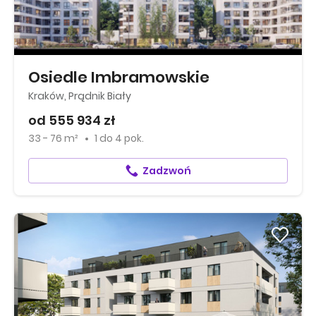
Osiedle Imbramowskie
Kraków, Prądnik Biały
od 555 934 zł
33 - 76 m²
1
do
4 pok.
Zadzwoń