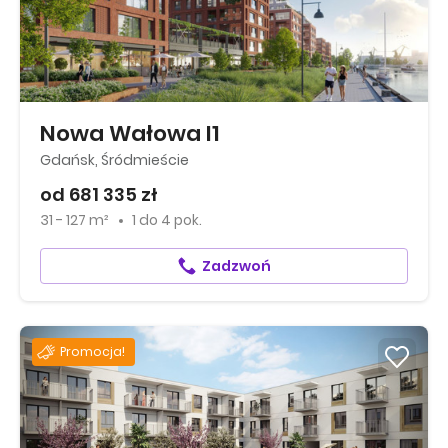
Nowa Wałowa I1
Gdańsk, Śródmieście
od 681 335 zł
31 - 127 m²
1
do
4 pok.
Zadzwoń
Promocja!