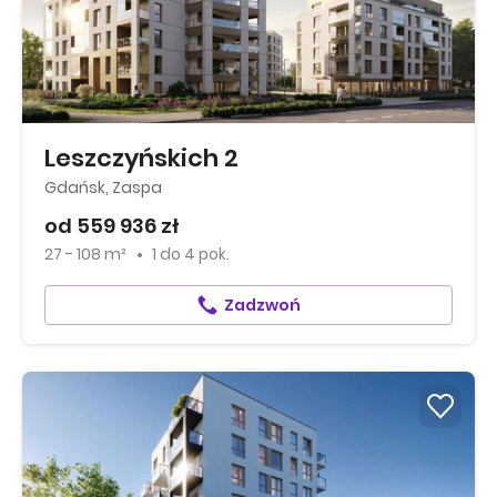
Leszczyńskich 2
Gdańsk, Zaspa
od 559 936 zł
27 - 108 m²
1
do
4 pok.
Zadzwoń