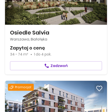
Osiedle Salvia
Warszawa, Białołęka
Zapytaj o cenę
34 - 74 m²
1
do
4 pok.
Zadzwoń
Promocja!