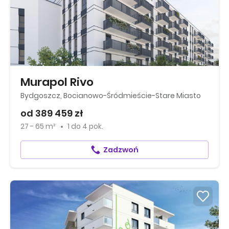
Murapol Rivo
Bydgoszcz, Bocianowo-Śródmieście-Stare Miasto
od 389 459 zł
27 - 65 m²
1
do
4 pok.
Zadzwoń