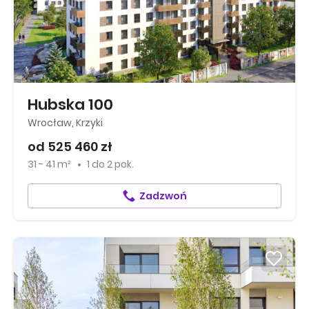
Hubska 100
Wrocław, Krzyki
od 525 460 zł
31 - 41 m²
1
do
2 pok.
Zadzwoń