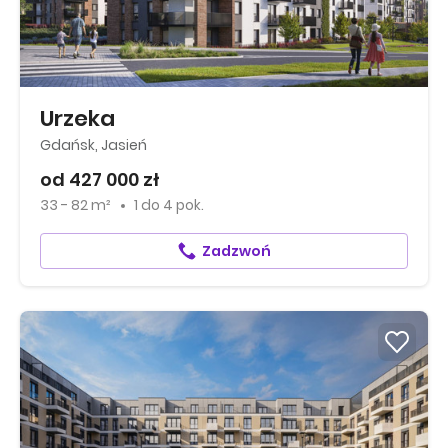
Urzeka
Gdańsk, Jasień
od 427 000 zł
33 - 82 m²
1
do
4 pok.
Zadzwoń