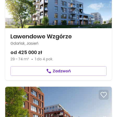
Lawendowe Wzgórze
Gdańsk, Jasień
od 425 000 zł
29 - 74 m²
1
do
4 pok.
Zadzwoń