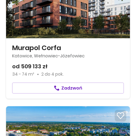
Murapol Corfa
Katowice, Wełnowiec-Józefowiec
od 509 133 zł
34 - 74 m²
2
do
4 pok.
Zadzwoń