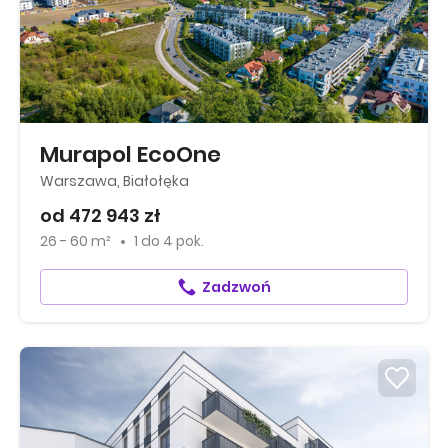
Murapol EcoOne
Warszawa, Białołęka
od 472 943 zł
26 - 60 m²
1
do
4 pok.
Zadzwoń