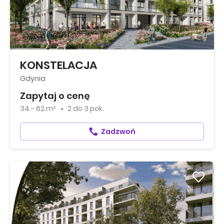
KONSTELACJA
Gdynia
Zapytaj o cenę
34 - 62 m²
2
do
3 pok.
Zadzwoń