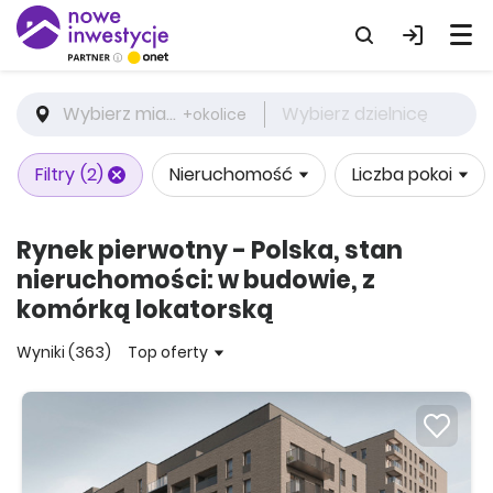
Wybierz miasto
Wybierz dzielnicę
+okolice
Filtry
(2)
Nieruchomość
Liczba pokoi
Rynek pierwotny - Polska, stan
nieruchomości: w budowie, z
komórką lokatorską
Wyniki (363)
Top oferty