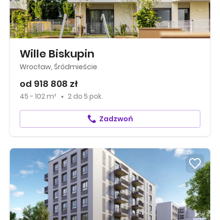
Wille Biskupin
Wrocław, Śródmieście
od 918 808 zł
45 - 102 m²
2
do
5 pok.
Zadzwoń