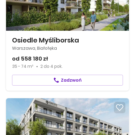
Osiedle Myśliborska
Warszawa, Białołęka
od 558 180 zł
35 - 74 m²
2
do
4 pok.
Zadzwoń