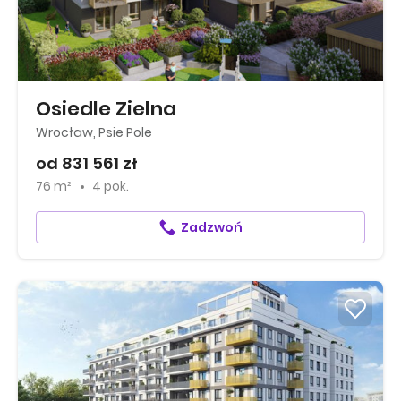
Osiedle Zielna
Wrocław, Psie Pole
od 831 561 zł
76 m²
4 pok.
Zadzwoń