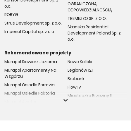
Ronson Development Sp. z
OGRANICZONĄ
o.o.
ODPOWIEDZIALNOŚCIĄ
ROBYG
TREMEZZO SP. Z O.O.
Strus Development sp. z o.o.
Skanska Residential
Imperial Capital sp. z o.o
Development Poland Sp. z
o.o.
Rekomendowane projekty
Murapol Siewierz Jeziorna
Nowe Kolibki
Murapol Apartamenty Na
Legionów 121
Wzgórzu
Brabank
Murapol Osiedle Ferrovia
Flow IV
Murapol Osiedle Faktoria
Miasteczko Brzeziny II
Murapol Aviator
M Bemowo
Murapol Osiedle Wolka
Moja Retkinia
Murapol Trzy Lipki
Przy Placu Wolności
Murapol Osiedle Filo
Miasto GDY