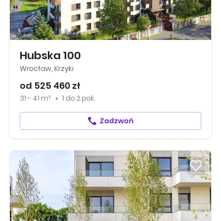
Hubska 100
Wrocław, Krzyki
od 525 460 zł
31 - 41 m²
1
do
2 pok.
Zadzwoń