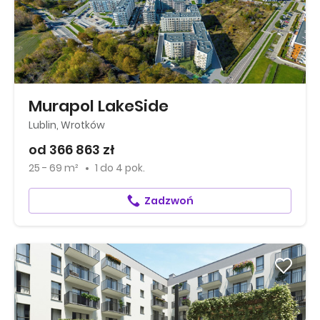
Murapol LakeSide
Lublin, Wrotków
od 366 863 zł
25 - 69 m²
1
do
4 pok.
Zadzwoń