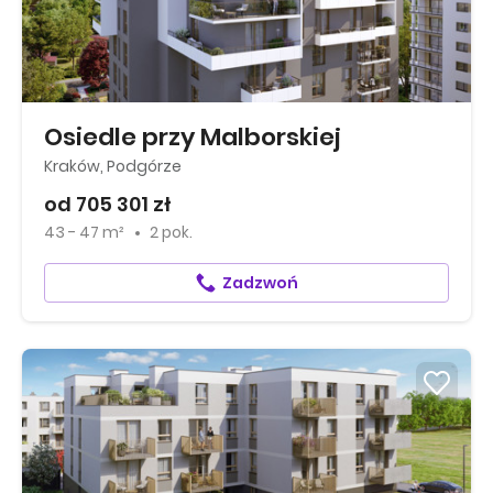
Osiedle przy Malborskiej
Kraków, Podgórze
od 705 301 zł
43 - 47 m²
2 pok.
Zadzwoń