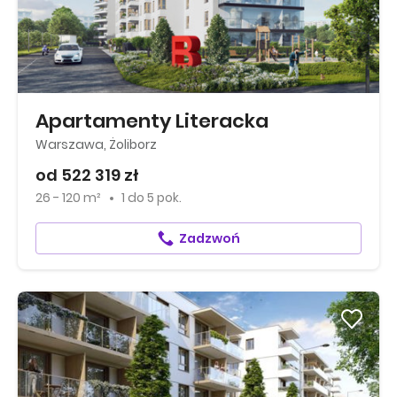
Apartamenty Literacka
Warszawa, Żoliborz
od 522 319 zł
26 - 120 m²
1
do
5 pok.
Zadzwoń