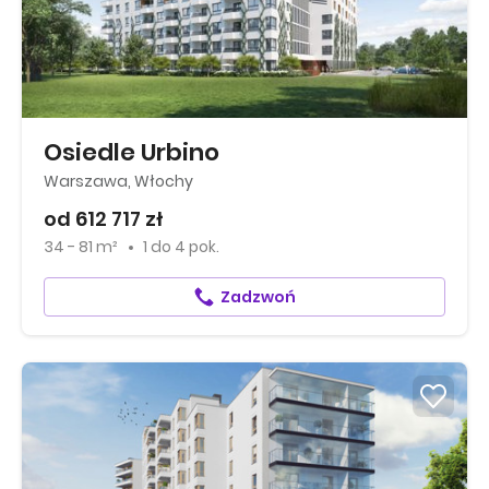
Osiedle Urbino
Warszawa, Włochy
od 612 717 zł
34 - 81 m²
1
do
4 pok.
Zadzwoń