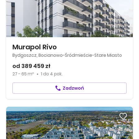
Murapol Rivo
Bydgoszcz, Bocianowo-Śródmieście-Stare Miasto
od 389 459 zł
27 - 65 m²
1
do
4 pok.
Zadzwoń