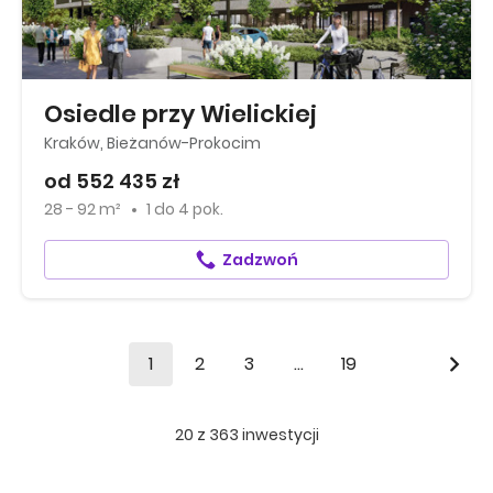
Osiedle przy Wielickiej
Kraków, Bieżanów-Prokocim
od 552 435 zł
28 - 92 m²
1
do
4 pok.
Zadzwoń
1
2
3
...
19
20
z
363
inwestycji