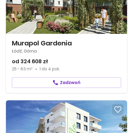
Murapol Gardenia
Łódź, Górna
od 324 608 zł
25 - 63 m²
1
do
4 pok.
Zadzwoń