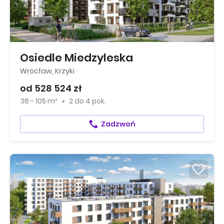
Osiedle Miedzyleska
Wrocław, Krzyki
od 528 524 zł
36 - 105 m²
2
do
4 pok.
Zadzwoń