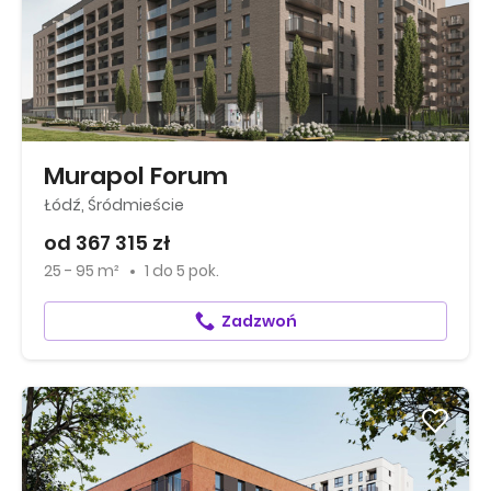
Murapol Forum
Łódź, Śródmieście
od 367 315 zł
25 - 95 m²
1
do
5 pok.
Zadzwoń