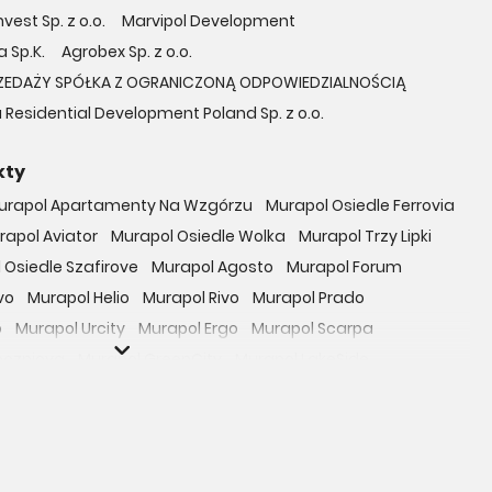
vest Sp. z o.o.
Marvipol Development
 Sp.K.
Agrobex Sp. z o.o.
ZEDAŻY SPÓŁKA Z OGRANICZONĄ ODPOWIEDZIALNOŚCIĄ
 Residential Development Poland Sp. z o.o.
kty
urapol Apartamenty Na Wzgórzu
Murapol Osiedle Ferrovia
rapol Aviator
Murapol Osiedle Wolka
Murapol Trzy Lipki
 Osiedle Szafirove
Murapol Agosto
Murapol Forum
vo
Murapol Helio
Murapol Rivo
Murapol Prado
o
Murapol Urcity
Murapol Ergo
Murapol Scarpa
oczniova
Murapol GreenCity
Murapol LakeSide
Gardenia
Murapol Nowe Bogucice
Murapol RiverSide
 EcoOne
Osiedle Mieszkaniowe Górka Narodowa
bowicka 114
Osiedle Zielna
ro Zachód
Osiedle Bokserska 71
Osiedle Urbino