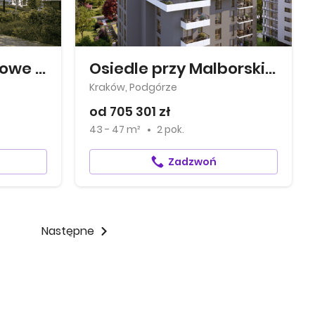
Osiedle Mieszkaniowe Górka Narodowa
Osiedle przy Malborskiej
Kraków, Podgórze
od 705 301 zł
43 - 47 m²
2 pok.
Zadzwoń
Następne