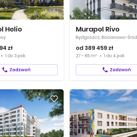
l Helio
Murapol Rivo
osy
94 zł
od 389 459 zł
1
do
3 pok.
27 - 65 m²
1
do
4 pok.
Zadzwoń
Zadzwoń