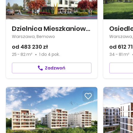
Dzielnica Mieszkaniowa Metro Zachód
Osiedl
Warszawa, Bemowo
Warszawa,
od 483 230 zł
od 612 71
25 - 82 m²
1
do
4 pok.
34 - 81 m²
Zadzwoń