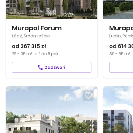
Murapol Forum
Murapo
Łódź, Śródmieście
Lublin, Pon
od 367 315 zł
od 614 3
25 - 95 m²
1
do
5 pok.
39 - 65 m²
Zadzwoń