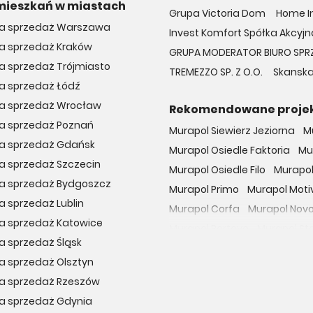
mieszkań w miastach
Grupa Victoria Dom
Home In
na sprzedaż Warszawa
Invest Komfort Spółka Akcyjna
na sprzedaż Kraków
GRUPA MODERATOR BIURO SPR
a sprzedaż Trójmiasto
TREMEZZO SP. Z O.O.
Skanska
a sprzedaż Łódź
na sprzedaż Wrocław
Rekomendowane proje
na sprzedaż Poznań
Murapol Siewierz Jeziorna
M
na sprzedaż Gdańsk
Murapol Osiedle Faktoria
Mu
a sprzedaż Szczecin
Murapol Osiedle Filo
Murapol
na sprzedaż Bydgoszcz
Murapol Primo
Murapol Moti
a sprzedaż Lublin
Murapol Corfa
Murapol Nov
a sprzedaż Katowice
Murapol Portovo
Murapol St
a sprzedaż Śląsk
Murapol MainPoint
Murapol 
a sprzedaż Olsztyn
Murapol UniverCity
Murapol
na sprzedaż Rzeszów
Osiedle przy Malborskiej
Oso
na sprzedaż Gdynia
Dzielnica Mieszkaniowa Met