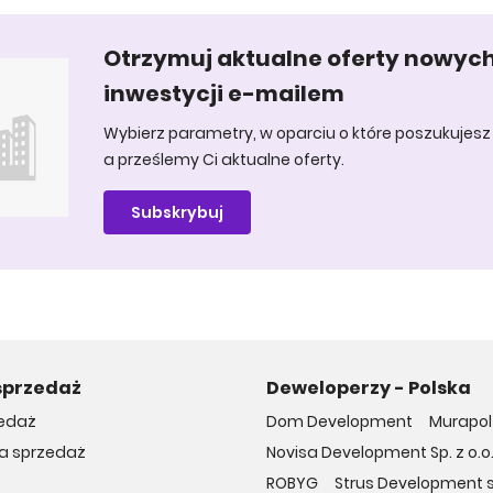
Otrzymuj aktualne oferty nowyc
inwestycji e-mailem
Wybierz parametry, w oparciu o które poszukujesz 
a prześlemy Ci aktualne oferty.
Subskrybuj
sprzedaż
Deweloperzy - Polska
edaż
Dom Development
Murapol 
na sprzedaż
Novisa Development Sp. z o.o
ROBYG
Strus Development sp