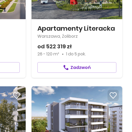
Apartamenty Literacka
Warszawa, Żoliborz
od 522 319 zł
26 - 120 m²
1
do
5 pok.
Zadzwoń