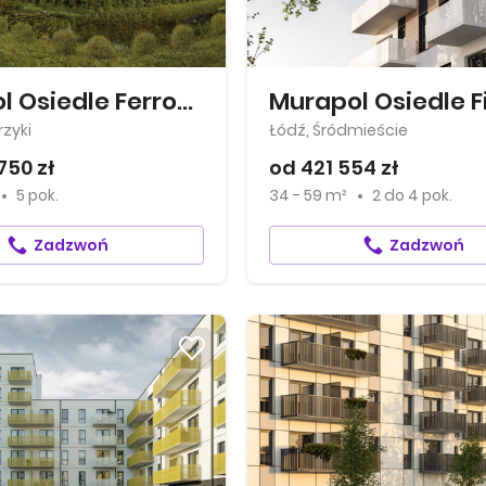
Murapol Osiedle Ferrovia
Murapol Osiedle F
zyki
Łódź, Śródmieście
750 zł
od 421 554 zł
5 pok.
34 - 59 m²
2
do
4 pok.
Zadzwoń
Zadzwoń