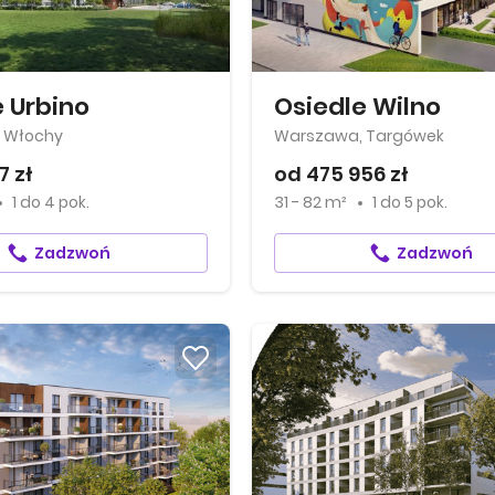
e Urbino
Osiedle Wilno
 Włochy
Warszawa, Targówek
7 zł
od 475 956 zł
1
do
4 pok.
31 - 82 m²
1
do
5 pok.
Zadzwoń
Zadzwoń