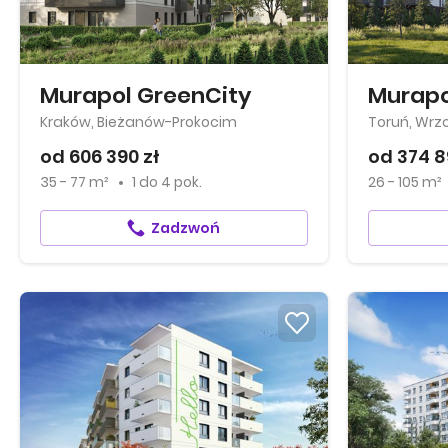
Murapol GreenCity
Murapo
Kraków, Bieżanów-Prokocim
Toruń, Wrz
od 606 390 zł
od 374 8
35 - 77 m²
1
do
4 pok.
26 - 105 m²
Zadzwoń