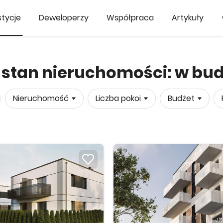
tycje
Deweloperzy
Współpraca
Artykuły
, stan nieruchomości: w bu
Nieruchomość
Liczba pokoi
Budżet