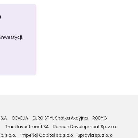
h
inwestycji,
S.A.
DEVELIA
EURO STYL Spółka Akcyjna
ROBYG
.
Trust Investment SA
Ronson Development Sp. z o.o.
. z o.o.
Imperial Capital sp. z o.o
Spravia sp. z o. o