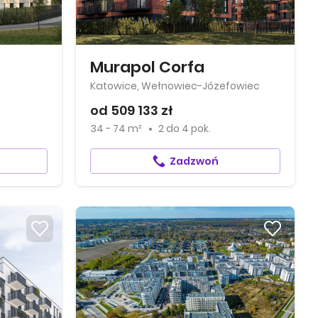
Murapol Corfa
Katowice, Wełnowiec-Józefowiec
od 509 133 zł
34 - 74 m²
2
do
4 pok.
Zadzwoń