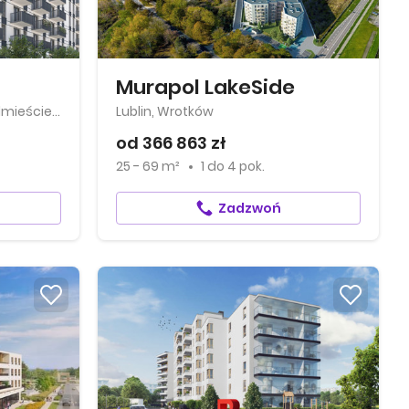
Murapol LakeSide
Bydgoszcz, Bocianowo-Śródmieście-Stare Miasto
Lublin, Wrotków
od 366 863 zł
25 - 69 m²
1
do
4 pok.
Zadzwoń