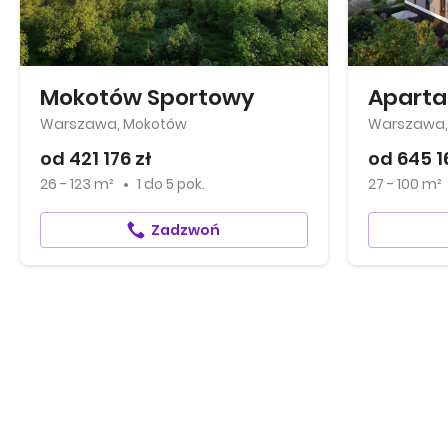
Mokotów Sportowy
Warszawa, Mokotów
Warszawa,
od 421 176 zł
od 645 1
26 - 123 m²
1
do
5 pok.
27 - 100 m²
Zadzwoń