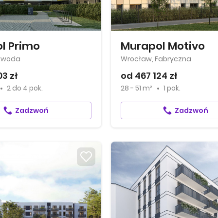
l Primo
Murapol Motivo
ikwoda
Wrocław, Fabryczna
03 zł
od 467 124 zł
2
do
4 pok.
28 - 51 m²
1 pok.
Zadzwoń
Zadzwoń