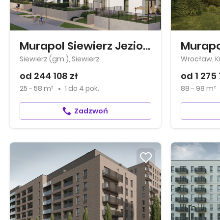
Murapol Siewierz Jeziorna
Siewierz (gm.), Siewierz
Wrocław, Kr
od 244 108 zł
od 1 275 
25 - 58 m²
1
do
4 pok.
88 - 98 m²
Zadzwoń