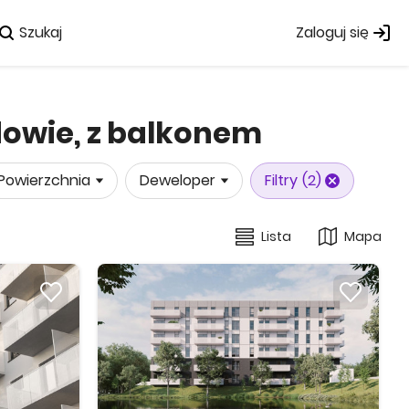
Szukaj
Zaloguj się
dowie, z balkonem
Powierzchnia
Deweloper
Filtry
(2)
Lista
Mapa