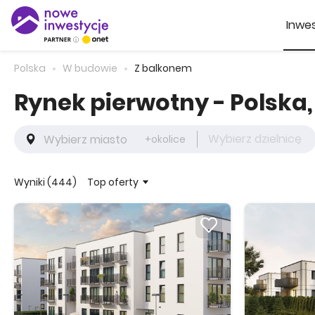
Inwes
Polska
W budowie
Z balkonem
Rynek pierwotny - Polska
Wybierz dzielnicę
+okolice
Top oferty
Wyniki (444)