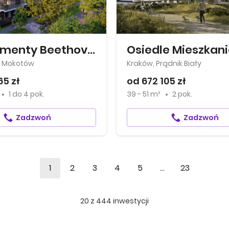
Apartamenty Beethovena
 Mokotów
Kraków, Prądnik Biały
65 zł
od 672 105 zł
1
do
4 pok.
39 - 51 m²
2 pok.
Zadzwoń
Zadzwoń
1
2
3
4
5
...
23
20
z
444
inwestycji