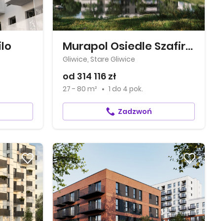
ilo
Murapol Osiedle Szafirove
Gliwice, Stare Gliwice
od 314 116 zł
27 - 80 m²
1
do
4 pok.
Zadzwoń