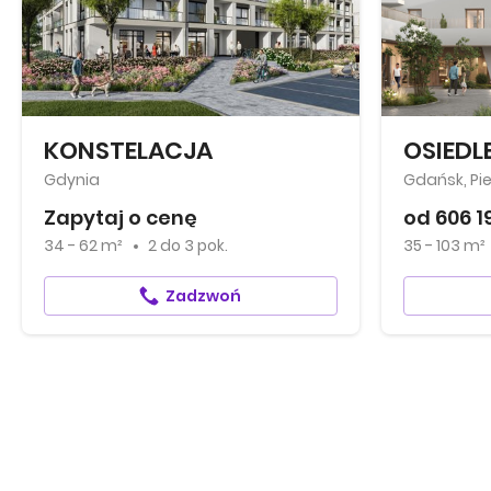
KONSTELACJA
OSIEDL
Gdynia
Gdańsk, Pi
Zapytaj o cenę
od 606 1
34 - 62 m²
2
do
3 pok.
35 - 103 m²
Zadzwoń