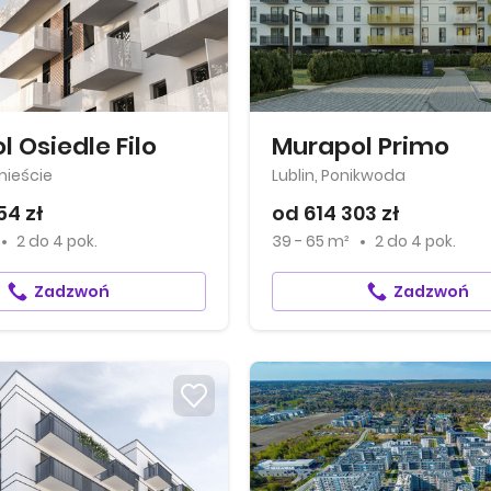
 Osiedle Filo
Murapol Primo
mieście
Lublin, Ponikwoda
54 zł
od 614 303 zł
2
do
4 pok.
39 - 65 m²
2
do
4 pok.
Zadzwoń
Zadzwoń