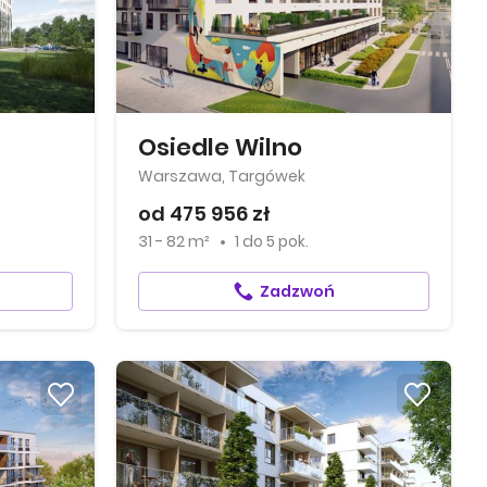
Osiedle Wilno
Warszawa, Targówek
od 475 956 zł
31 - 82 m²
1
do
5 pok.
Zadzwoń