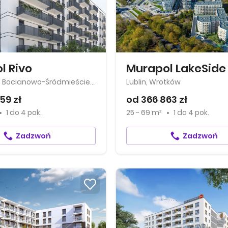
l Rivo
Murapol LakeSide
Bydgoszcz, Bocianowo-Śródmieście-Stare Miasto
Lublin, Wrotków
59 zł
od 366 863 zł
1
do
4 pok.
25 - 69 m²
1
do
4 pok.
Zadzwoń
Zadzwoń