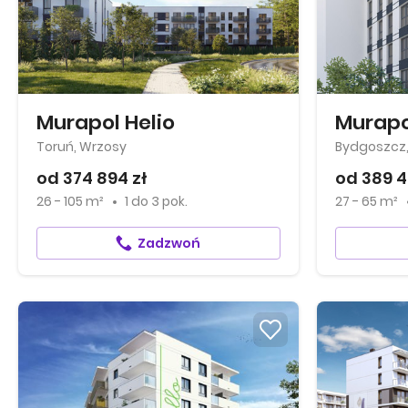
Murapol Helio
Murapo
Toruń, Wrzosy
od 374 894 zł
od 389 4
26 - 105 m²
1
do
3 pok.
27 - 65 m²
Zadzwoń