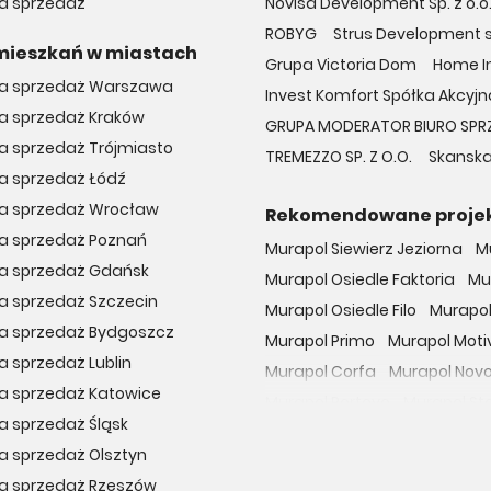
na sprzedaż
Novisa Development Sp. z o.o
ROBYG
Strus Development sp
mieszkań w miastach
Grupa Victoria Dom
Home In
na sprzedaż Warszawa
Invest Komfort Spółka Akcyjna
na sprzedaż Kraków
GRUPA MODERATOR BIURO SPR
a sprzedaż Trójmiasto
TREMEZZO SP. Z O.O.
Skanska
a sprzedaż Łódź
na sprzedaż Wrocław
Rekomendowane proje
na sprzedaż Poznań
Murapol Siewierz Jeziorna
M
na sprzedaż Gdańsk
Murapol Osiedle Faktoria
Mu
a sprzedaż Szczecin
Murapol Osiedle Filo
Murapol
na sprzedaż Bydgoszcz
Murapol Primo
Murapol Moti
a sprzedaż Lublin
Murapol Corfa
Murapol Nov
a sprzedaż Katowice
Murapol Portovo
Murapol St
a sprzedaż Śląsk
Murapol MainPoint
Murapol 
a sprzedaż Olsztyn
Murapol UniverCity
Murapol
na sprzedaż Rzeszów