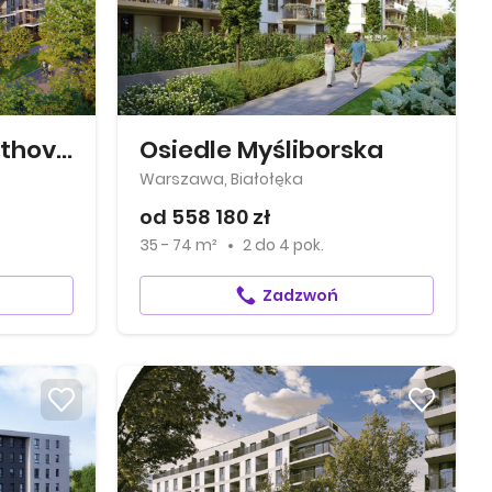
Apartamenty Beethovena
Osiedle Myśliborska
Warszawa, Białołęka
od 558 180 zł
35 - 74 m²
2
do
4 pok.
Zadzwoń