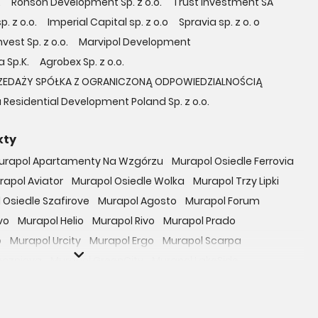
.
Ronson Development Sp. z o.o.
Trust Investment SA
. z o.o.
Imperial Capital sp. z o.o
Spravia sp. z o. o
vest Sp. z o.o.
Marvipol Development
 Sp.K.
Agrobex Sp. z o.o.
ZEDAŻY SPÓŁKA Z OGRANICZONĄ ODPOWIEDZIALNOŚCIĄ
 Residential Development Poland Sp. z o.o.
kty
urapol Apartamenty Na Wzgórzu
Murapol Osiedle Ferrovia
rapol Aviator
Murapol Osiedle Wolka
Murapol Trzy Lipki
 Osiedle Szafirove
Murapol Agosto
Murapol Forum
vo
Murapol Helio
Murapol Rivo
Murapol Prado
o
Murapol Urcity
Murapol Ergo
Murapol Scarpa
oczniova
Murapol GreenCity
Murapol LakeSide
Gardenia
Murapol Nowe Bogucice
Murapol RiverSide
 EcoOne
Osiedle Mieszkaniowe Górka Narodowa