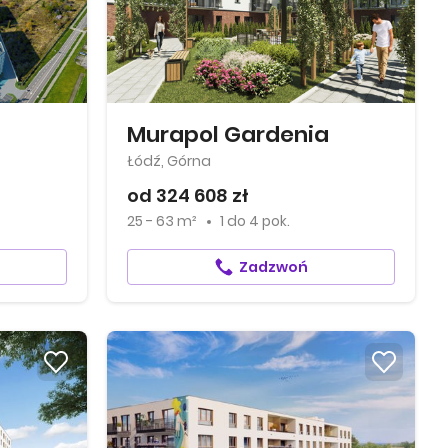
Murapol Gardenia
Łódź, Górna
od 324 608 zł
25 - 63 m²
1
do
4 pok.
Zadzwoń