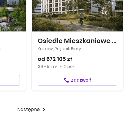
Osiedle Mieszkaniowe Górka Narodowa
e
Kraków, Prądnik Biały
od 672 105 zł
39 - 51 m²
2 pok.
Zadzwoń
Następne