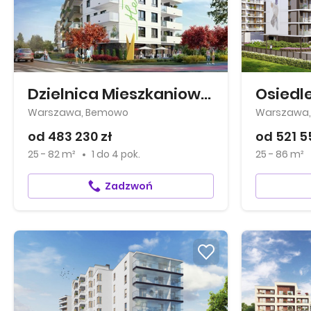
Dzielnica Mieszkaniowa Metro Zachód
Osiedle
Warszawa, Bemowo
Warszawa,
od 483 230 zł
od 521 5
25 - 82 m²
1
do
4 pok.
25 - 86 m²
Zadzwoń