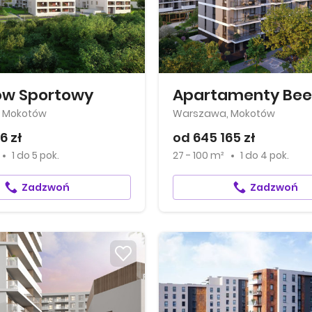
w Sportowy
 Mokotów
Warszawa, Mokotów
6 zł
od 645 165 zł
1
do
5 pok.
27 - 100 m²
1
do
4 pok.
Zadzwoń
Zadzwoń