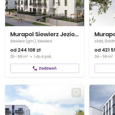
Murapol Siewierz Jeziorna
Murapol
Siewierz (gm.), Siewierz
Łódź, Śród
od 244 108 zł
od 421 5
25 - 58 m²
1
do
4 pok.
34 - 59 m²
Zadzwoń