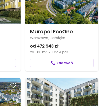
Murapol EcoOne
Warszawa, Białołęka
od 472 943 zł
26 - 60 m²
1
do
4 pok.
Zadzwoń