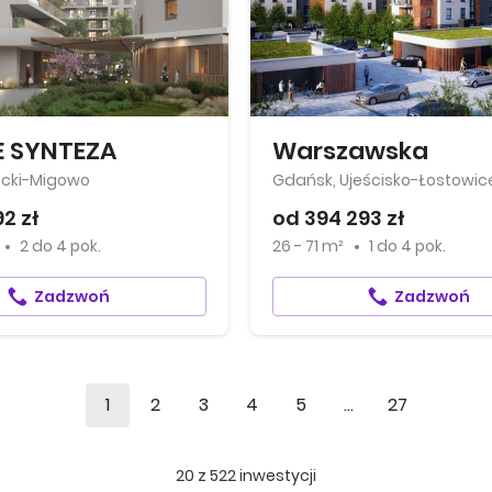
E SYNTEZA
Warszawska
ecki-Migowo
Gdańsk, Ujeścisko-Łostowic
92 zł
od 394 293 zł
2
do
4 pok.
26 - 71 m²
1
do
4 pok.
Zadzwoń
Zadzwoń
1
2
3
4
5
...
27
20
z
522
inwestycji