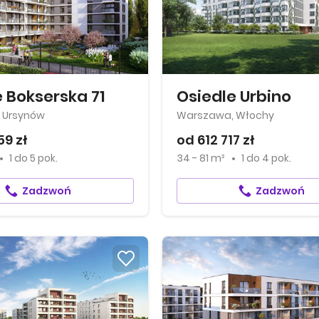
 Bokserska 71
Osiedle Urbino
 Ursynów
Warszawa, Włochy
59 zł
od 612 717 zł
1
do
5 pok.
34 - 81 m²
1
do
4 pok.
Zadzwoń
Zadzwoń