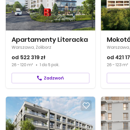
Apartamenty Literacka
Mokotó
Warszawa, Żoliborz
Warszawa,
od 522 319 zł
od 421 17
26 - 120 m²
1
do
5 pok.
26 - 123 m²
Zadzwoń