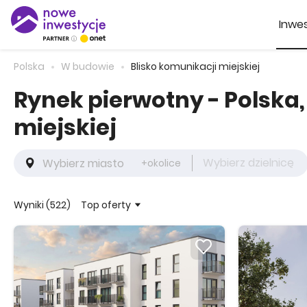
Inwes
Polska
W budowie
Blisko komunikacji miejskiej
Rynek pierwotny - Polska
miejskiej
Wybierz dzielnicę
+okolice
Top oferty
Wyniki (522)