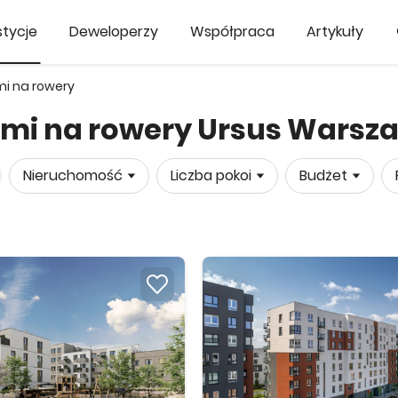
tycje
Deweloperzy
Współpraca
Artykuły
mi na rowery
ami na rowery Ursus Warsz
Nieruchomość
Liczba pokoi
Budżet