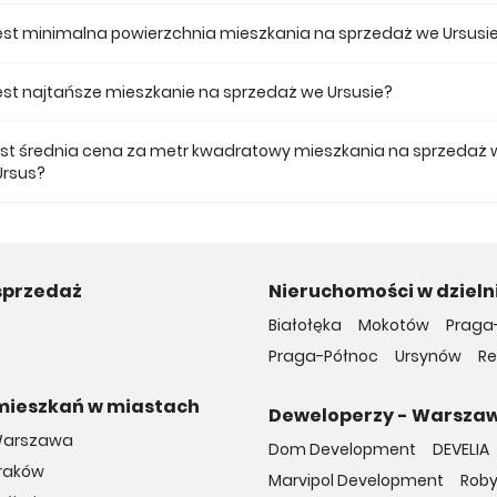
 ofercie posiadamy 4 inwestycji deweloperskich we Ursusie.
jest minimalna powierzchnia mieszkania na sprzedaż we Ursusi
ze mieszkanie dostępne na sprzedaż we Ursusie jest 29,79.
 jest najtańsze mieszkanie na sprzedaż we Ursusie?
mieszkanie na sprzedaż we Ursusie w naszej ofercie kosztuje 490 810 zł
jest średnia cena za metr kwadratowy mieszkania na sprzedaż 
Ursus?
a m2 nowego mieszkania we Ursusie musimy zapłacić 15 532 zł.
sprzedaż
Nieruchomości w dzieln
Białołęka
Mokotów
Praga
Praga-Północ
Ursynów
R
mieszkań w miastach
Deweloperzy - Warsza
Warszawa
Dom Development
DEVELIA
Kraków
Marvipol Development
Rob