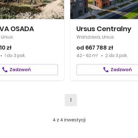
OVA OSADA
Ursus Centralny
 Ursus
Warszawa, Ursus
10 zł
od 667 788 zł
1
do
3 pok.
42 - 62 m²
2
do
3 pok.
Zadzwoń
Zadzwoń
1
4
z
4
inwestycji