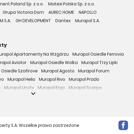
ent Poland Sp. z o.o.
Matexi Polska Sp. z o.o.
Grupa Victoria Dom
AUREC HOME
NAPOLLO
M S.A.
GH DEVELOPMENT
Dantex
Murapol S.A.
kty
urapol Apartamenty Na Wzgórzu
Murapol Osiedle Ferrovia
rapol Aviator
Murapol Osiedle Wolka
Murapol Trzy Lipki
 Osiedle Szafirove
Murapol Agosto
Murapol Forum
vo
Murapol Helio
Murapol Rivo
Murapol Prado
o
Murapol Urcity
Murapol Ergo
Murapol Scarpa
oczniova
Murapol GreenCity
Murapol LakeSide
Gardenia
Murapol Nowe Bogucice
Murapol RiverSide
 EcoOne
Osiedle Mieszkaniowe Górka Narodowa
bowicka 114
Osiedle Zielna
perty S.A. Wszelkie prawa zastrzeżone
ro Zachód
Osiedle Bokserska 71
Osiedle Urbino