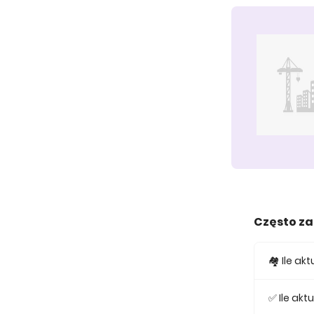
Często z
🏘️ Ile a
W ofercie
✅ Ile ak