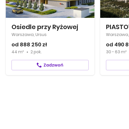
Osiedle przy Ryżowej
PIAST
Warszawa, Ursus
Warszawa,
od 888 250 zł
od 490 8
44 m²
2 pok.
30 - 63 m²
Zadzwoń