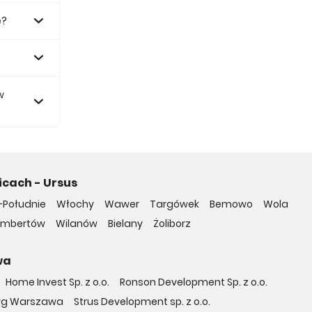
e?
.
w
icach - Ursus
-Południe
Włochy
Wawer
Targówek
Bemowo
Wola
embertów
Wilanów
Bielany
Żoliborz
wa
Home Invest Sp. z o.o.
Ronson Development Sp. z o.o.
yg Warszawa
Strus Development sp. z o.o.