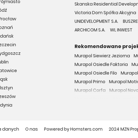
rójmiasto
Skanska Residential Developm
ódź
Victoria Dom Spółka Akcyjna
Wrocław
UNIDEVELOPMENT S.A.
BUSZRE
Poznań
ARCHICOM S.A.
WL INWEST
Gdańsk
zczecin
Rekomendowane proje
Bydgoszcz
Murapol Siewierz Jeziorna
M
blin
Murapol Osiedle Faktoria
Mu
Katowice
Murapol Osiedle Filo
Murapol
ląsk
Murapol Primo
Murapol Moti
lsztyn
Murapol Corfa
Murapol Nov
Rzeszów
Murapol Portovo
Murapol St
Gdynia
Murapol MainPoint
Murapol 
Murapol UniverCity
Murapol
Osiedle przy Malborskiej
Oso
a danych
O nas
Powered by Homsters.com
2024 MZN Pro
Dzielnica Mieszkaniowa Met