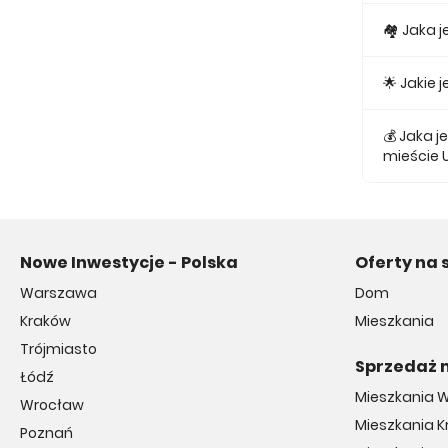
Obecnie w
🏘 Jaka 
Najmniejs
🌟 Jakie
Najtańsze 
💰 Jaka 
mieście 
Średnio z
Nowe Inwestycje - Polska
Oferty na 
Warszawa
Dom
Kraków
Mieszkania
Trójmiasto
Sprzedaż 
Łódź
Mieszkania 
Wrocław
Mieszkania 
Poznań