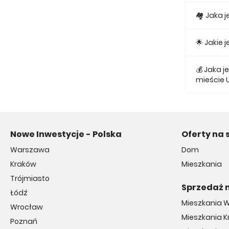
Obecnie w
🏘 Jaka 
Najmniejs
🌟 Jakie
Najtańsze 
💰 Jaka 
mieście 
Średnio z
Nowe Inwestycje - Polska
Oferty na 
Warszawa
Dom
Kraków
Mieszkania
Trójmiasto
Sprzedaż 
Łódź
Mieszkania 
Wrocław
Mieszkania 
Poznań