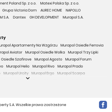
ent Poland Sp. z o.o.
Matexi Polska Sp. z o.o.
Grupa Victoria Dom
AUREC HOME
NAPOLLO
M S.A.
Dantex
GH DEVELOPMENT
Murapol S.A.
kty
urapol Apartamenty Na Wzgórzu
Murapol Osiedle Ferrovia
rapol Aviator
Murapol Osiedle Wolka
Murapol Trzy Lipki
 Osiedle Szafirove
Murapol Agosto
Murapol Forum
vo
Murapol Helio
Murapol Rivo
Murapol Prado
o
Murapol Urcity
Murapol Ergo
Murapol Scarpa
oczniova
Murapol GreenCity
Murapol LakeSide
Gardenia
Murapol Nowe Bogucice
Murapol RiverSide
 EcoOne
Osiedle Mieszkaniowe Górka Narodowa
bowicka 114
Osiedle Zielna
perty S.A. Wszelkie prawa zastrzeżone
ro Zachód
Osiedle Bokserska 71
Osiedle Urbino