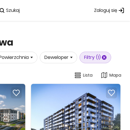
Szukaj
Zaloguj się
awa
Powierzchnia
Deweloper
Filtry
(1)
Lista
Mapa