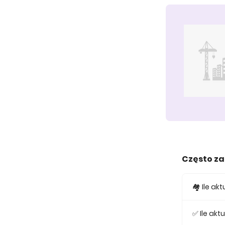
Często z
🏘️ Ile a
W ofercie
✅ Ile ak