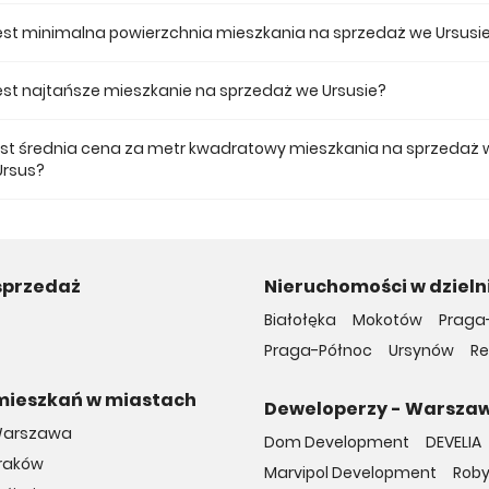
 ofercie posiadamy 4 inwestycji deweloperskich we Ursusie.
jest minimalna powierzchnia mieszkania na sprzedaż we Ursusi
ze mieszkanie dostępne na sprzedaż we Ursusie jest 39,17.
 jest najtańsze mieszkanie na sprzedaż we Ursusie?
mieszkanie na sprzedaż we Ursusie w naszej ofercie kosztuje 610 494 zł
jest średnia cena za metr kwadratowy mieszkania na sprzedaż 
Ursus?
a m2 nowego mieszkania we Ursusie musimy zapłacić 15 547 zł.
sprzedaż
Nieruchomości w dzieln
Białołęka
Mokotów
Praga
Praga-Północ
Ursynów
R
mieszkań w miastach
Deweloperzy - Warsza
Warszawa
Dom Development
DEVELIA
Kraków
Marvipol Development
Rob