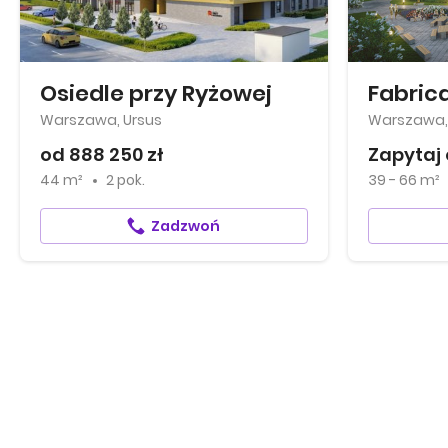
Osiedle przy Ryżowej
Fabrica
Warszawa, Ursus
Warszawa,
od 888 250 zł
Zapytaj 
44 m²
2 pok.
39 - 66 m²
Zadzwoń