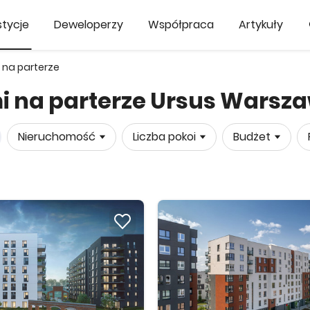
tycje
Deweloperzy
Współpraca
Artykuły
 na parterze
i na parterze Ursus Warsz
Nieruchomość
Liczba pokoi
Budżet