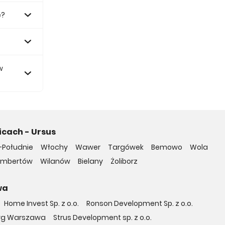
e?
.
w
icach - Ursus
-Południe
Włochy
Wawer
Targówek
Bemowo
Wola
embertów
Wilanów
Bielany
Żoliborz
wa
Home Invest Sp. z o.o.
Ronson Development Sp. z o.o.
yg Warszawa
Strus Development sp. z o.o.