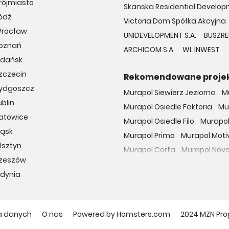
rójmiasto
Skanska Residential Developm
ódź
Victoria Dom Spółka Akcyjna
Wrocław
UNIDEVELOPMENT S.A.
BUSZRE
Poznań
ARCHICOM S.A.
WL INWEST
Gdańsk
zczecin
Rekomendowane proje
Bydgoszcz
Murapol Siewierz Jeziorna
M
blin
Murapol Osiedle Faktoria
Mu
Katowice
Murapol Osiedle Filo
Murapol
ląsk
Murapol Primo
Murapol Moti
lsztyn
Murapol Corfa
Murapol Nov
Rzeszów
Murapol Portovo
Murapol St
Gdynia
Murapol MainPoint
Murapol 
Murapol UniverCity
Murapol
Osiedle przy Malborskiej
Oso
a danych
O nas
Powered by Homsters.com
2024 MZN Pro
Dzielnica Mieszkaniowa Met