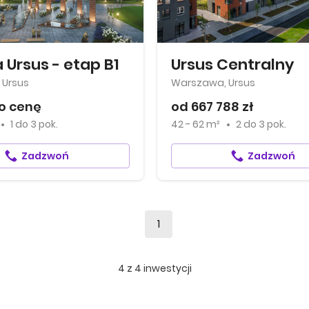
 Ursus - etap B1
Ursus Centralny
 Ursus
Warszawa, Ursus
o cenę
od 667 788 zł
1
do
3 pok.
42 - 62 m²
2
do
3 pok.
Zadzwoń
Zadzwoń
1
4
z
4
inwestycji