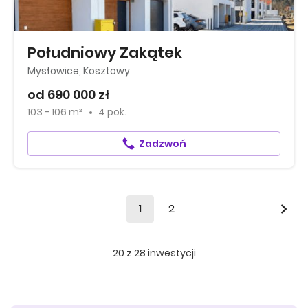
Południowy Zakątek
Mysłowice, Kosztowy
od 690 000 zł
103 - 106 m²
4 pok.
Zadzwoń
1
2
20
z
28
inwestycji