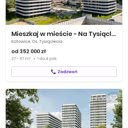
Mieszkaj w mieście - Na Tysiącleciu
Katowice, Os. Tysiąclecia
od 352 000 zł
27 - 117 m²
1
do
4 pok.
Zadzwoń