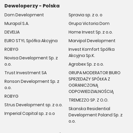
Deweloperzy - Polska
Dom Development
Spravia sp. z o. o
Murapol S.A.
Grupa Victoria Dom
DEVELIA
Home Invest Sp. z o.o.
EURO STYL Spółka Akcyjna
Marvipol Development
ROBYG
Invest Komfort Spółka
Akcyjna Sp.K.
Novisa Development Sp. z
o.o.
Agrobex Sp. z o.o.
Trust Investment SA
GRUPA MODERATOR BIURO
SPRZEDAŻY SPÓŁKA Z
Ronson Development Sp. z
OGRANICZONĄ
o.o.
ODPOWIEDZIALNOŚCIĄ
ROBYG
TREMEZZO SP. Z O.O.
Strus Development sp. z o.o.
Skanska Residential
Imperial Capital sp. z o.o
Development Poland Sp. z
o.o.