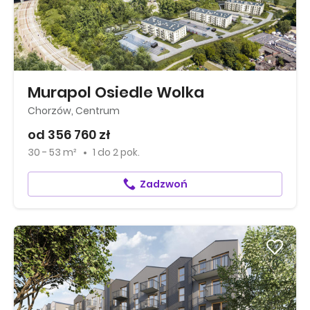
Murapol Osiedle Wolka
Chorzów, Centrum
od 356 760 zł
30 - 53 m²
1
do
2 pok.
Zadzwoń