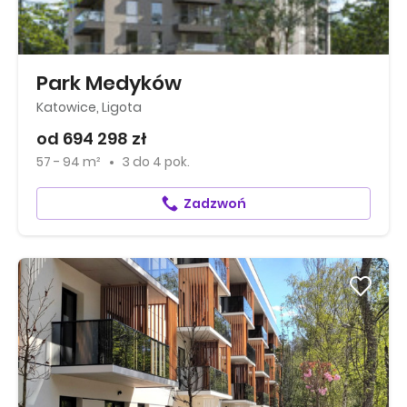
Park Medyków
Katowice, Ligota
od 694 298 zł
57 - 94 m²
3
do
4 pok.
Zadzwoń