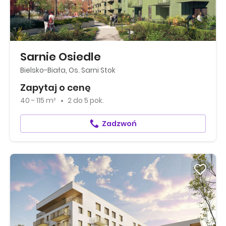
Sarnie Osiedle
Bielsko-Biała, Os. Sarni Stok
Zapytaj o cenę
40 - 115 m²
2
do
5 pok.
Zadzwoń