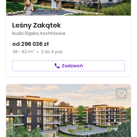
Leśny Zakątek
Ruda Śląska, Kochłowice
od 296 036 zł
36 - 82 m²
2
do
4 pok.
Zadzwoń