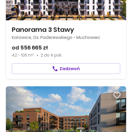
Panorama 3 Stawy
Katowice, Os. Paderewskiego - Muchowiec
od 556 665 zł
42 - 105 m²
2
do
4 pok.
Zadzwoń