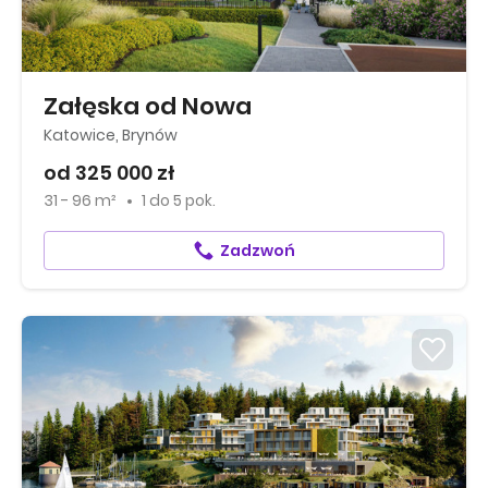
Załęska od Nowa
Katowice, Brynów
od 325 000 zł
31 - 96 m²
1
do
5 pok.
Zadzwoń