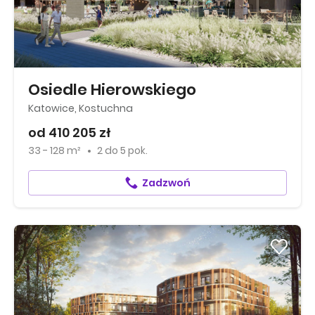
Osiedle Hierowskiego
Katowice, Kostuchna
od 410 205 zł
33 - 128 m²
2
do
5 pok.
Zadzwoń