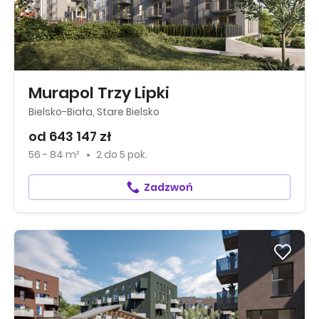
Murapol Trzy Lipki
Bielsko-Biała, Stare Bielsko
od 643 147 zł
56 - 84 m²
2
do
5 pok.
Zadzwoń