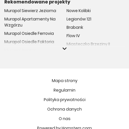
Rekomendowane projekty
Murapol Siewierz Jeziorna
Nowe Kolibki
Murapol Apartamenty Na
Legionów 121
Wzgórzu
Brabank
Murapol Osiedle Ferrovia
Flow IV
Murapol Osiedle Faktoria
Miasteczko Brzeziny II
Murapol Aviator
M Bemowo
Murapol Osiedle Wolka
Moja Retkinia
Murapol Trzy Lipki
Przy Placu Wolności
Murapol Osiedle Filo
Miasto GDY
Mapa strony
Murapol Osiedle Szafirove
Niedziałkowskiego Park
Regulamin
Murapol Agosto
Och!Widzew
Polityka prywatności
Murapol Forum
MIASTECZKO NOVA FALA
Murapol Primo
Ochrona danych
Żywiecka Vita
Murapol Motivo
O nas
Osiedle Art Park
Murapol Helio
Apartamenty Krakowska
Powered by Homsters.com