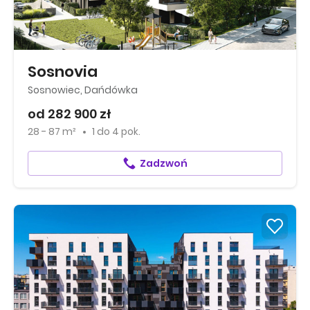
Sosnovia
Sosnowiec, Dańdówka
od 282 900 zł
28 - 87 m²
1
do
4 pok.
Zadzwoń