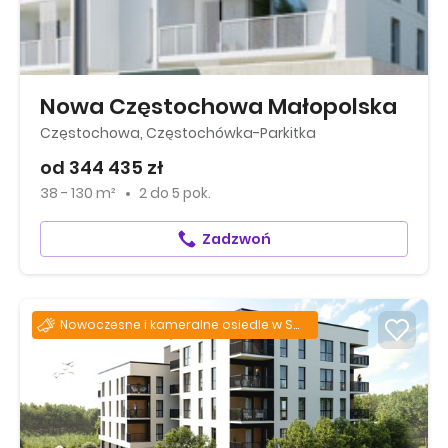
Nowa Częstochowa Małopolska
Częstochowa, Częstochówka-Parkitka
od 344 435 zł
38 - 130 m²
2
do
5 pok.
Zadzwoń
Nowoczesne i kameralne osiedle w Sosnowcu!