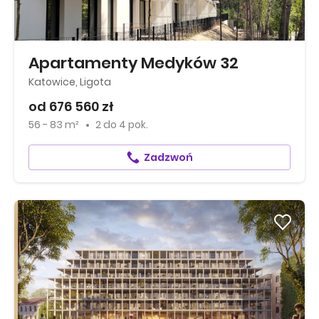
Apartamenty Medyków 32
Katowice, Ligota
od 676 560 zł
56 - 83 m²
2
do
4 pok.
Zadzwoń