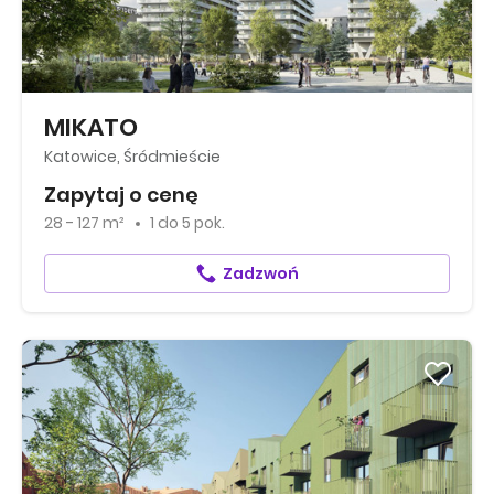
MIKATO
Katowice, Śródmieście
Zapytaj o cenę
28 - 127 m²
1
do
5 pok.
Zadzwoń