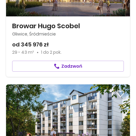
Browar Hugo Scobel
Gliwice, Śródmieście
od 345 976 zł
29 - 43 m²
1
do
2 pok.
Zadzwoń