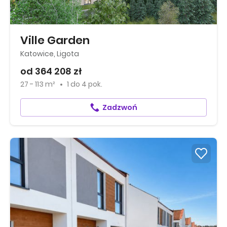
Ville Garden
Katowice, Ligota
od 364 208 zł
27 - 113 m²
1
do
4 pok.
Zadzwoń