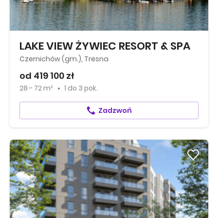
LAKE VIEW ŻYWIEC RESORT & SPA
Czernichów (gm.), Tresna
od 419 100 zł
28 - 72 m²
1
do
3 pok.
Zadzwoń