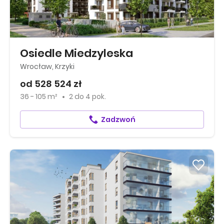
Osiedle Miedzyleska
Wrocław, Krzyki
od 528 524 zł
36 - 105 m²
2
do
4 pok.
Zadzwoń