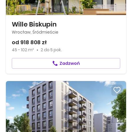
Wille Biskupin
Wrocław, Śródmieście
od 918 808 zł
45 - 102 m²
2
do
5 pok.
Zadzwoń