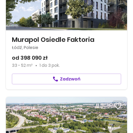
Murapol Osiedle Faktoria
Łódź, Polesie
od 398 090 zł
33 - 52 m²
1
do
3 pok.
Zadzwoń