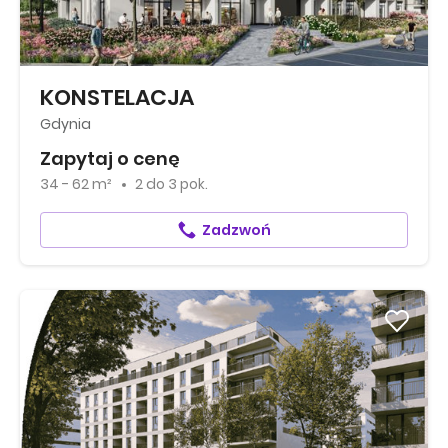
KONSTELACJA
Gdynia
Zapytaj o cenę
34 - 62 m²
2
do
3 pok.
Zadzwoń