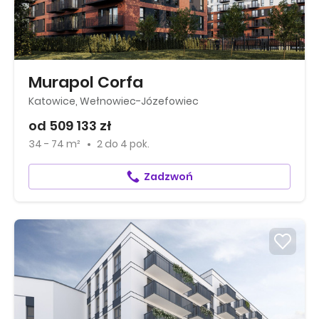
Murapol Corfa
Katowice, Wełnowiec-Józefowiec
od 509 133 zł
34 - 74 m²
2
do
4 pok.
Zadzwoń