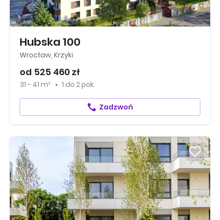
Hubska 100
Wrocław, Krzyki
od 525 460 zł
31 - 41 m²
1
do
2 pok.
Zadzwoń