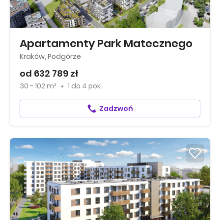
Apartamenty Park Matecznego
Kraków, Podgórze
od 632 789 zł
30 - 102 m²
1
do
4 pok.
Zadzwoń