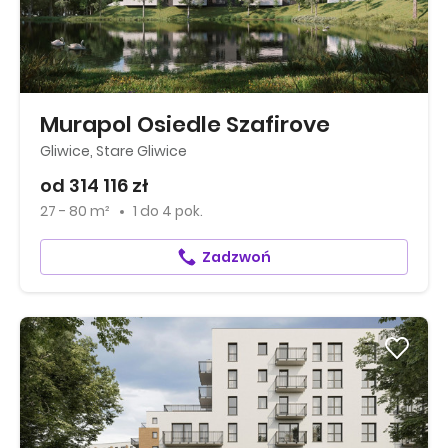
Murapol Osiedle Szafirove
Gliwice, Stare Gliwice
od 314 116 zł
27 - 80 m²
1
do
4 pok.
Zadzwoń