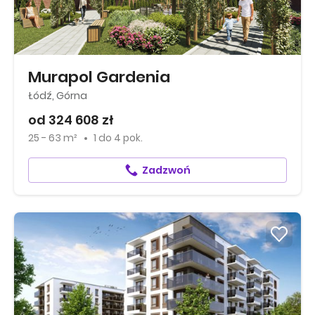
Murapol Gardenia
Łódź, Górna
od 324 608 zł
25 - 63 m²
1
do
4 pok.
Zadzwoń