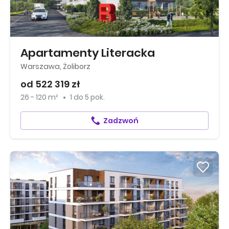
Apartamenty Literacka
Warszawa, Żoliborz
od 522 319 zł
26 - 120 m²
1
do
5 pok.
Zadzwoń