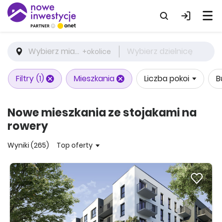
Wybierz miasto
Wybierz dzielnicę
+okolice
Filtry
(1)
Mieszkania
Liczba pokoi
B
Nowe mieszkania ze stojakami na
rowery
Wyniki (265)
Top oferty