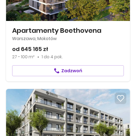
Apartamenty Beethovena
Warszawa, Mokotów
od 645 165 zł
27 - 100 m²
1
do
4 pok.
Zadzwoń