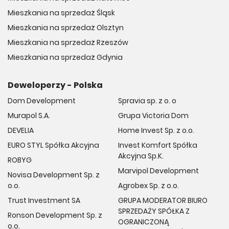
Mieszkania na sprzedaż Śląsk
Mieszkania na sprzedaż Olsztyn
Mieszkania na sprzedaż Rzeszów
Mieszkania na sprzedaż Gdynia
Deweloperzy - Polska
Dom Development
Spravia sp. z o. o
Murapol S.A.
Grupa Victoria Dom
DEVELIA
Home Invest Sp. z o.o.
EURO STYL Spółka Akcyjna
Invest Komfort Spółka
Akcyjna Sp.K.
ROBYG
Marvipol Development
Novisa Development Sp. z
o.o.
Agrobex Sp. z o.o.
Trust Investment SA
GRUPA MODERATOR BIURO
SPRZEDAŻY SPÓŁKA Z
Ronson Development Sp. z
OGRANICZONĄ
o.o.