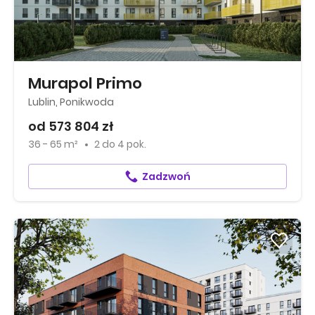
Murapol Primo
Lublin, Ponikwoda
od 573 804 zł
36 - 65 m²
2
do
4 pok.
Zadzwoń