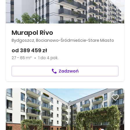
Murapol Rivo
Bydgoszcz, Bocianowo-Śródmieście-Stare Miasto
od 389 459 zł
27 - 65 m²
1
do
4 pok.
Zadzwoń