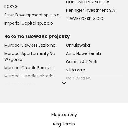
ODPOWIEDZIALNOŚCIĄ
ROBYG
Henniger Investment S.A.
Strus Development sp. z o.o.
TREMEZZO SP. Z O.O.
Imperial Capital sp. z o.o
Rekomendowane projekty
Murapol Siewierz Jeziorna
Omulewska
Murapol Apartamenty Na
Atria Nowe Żerniki
Wzgórzu
Osiedle Art Park
Murapol Osiedle Ferrovia
Vilda Arte
Murapol Osiedle Faktoria
Och!Widzew
Murapol Aviator
Fuelda etap II
Murapol Osiedle Wolka
Osiedle Meiera
Murapol Trzy Lipki
Żabiniec Vita
Murapol Osiedle Filo
Rytm Mokotowa
Mapa strony
Murapol Osiedle Szafirove
Apartamenty ESENCJA II
Regulamin
Murapol Agosto