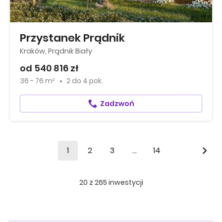
Przystanek Prądnik
Kraków, Prądnik Biały
od 540 816 zł
36 - 76 m²
2
do
4 pok.
Zadzwoń
1
2
3
...
14
20
z
265
inwestycji