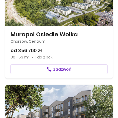
Murapol Osiedle Wolka
Chorzów, Centrum
od 356 760 zł
30 - 53 m²
1
do
2 pok.
Zadzwoń