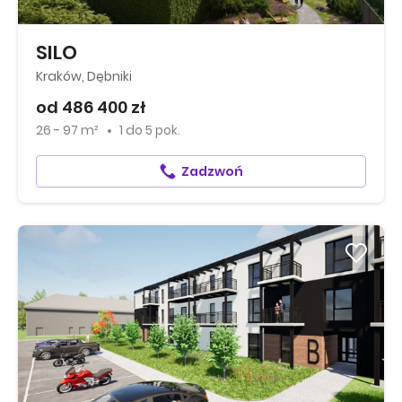
SILO
Kraków, Dębniki
od 486 400 zł
26 - 97 m²
1
do
5 pok.
Zadzwoń