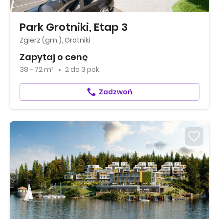
Park Grotniki, Etap 3
Zgierz (gm.), Grotniki
Zapytaj o cenę
38 - 72 m²
2
do
3 pok.
Zadzwoń