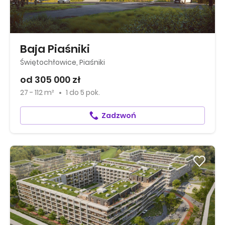
Baja Piaśniki
Świętochłowice, Piaśniki
od 305 000 zł
27 - 112 m²
1
do
5 pok.
Zadzwoń