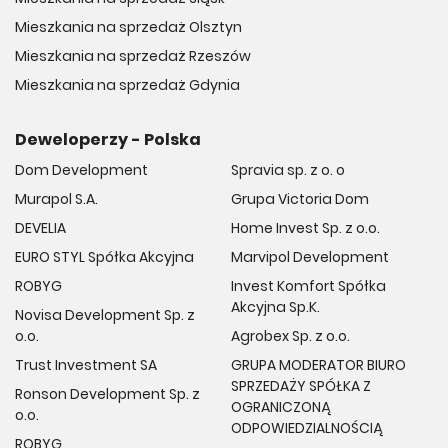
Mieszkania na sprzedaż Olsztyn
Mieszkania na sprzedaż Rzeszów
Mieszkania na sprzedaż Gdynia
Deweloperzy - Polska
Dom Development
Spravia sp. z o. o
Murapol S.A.
Grupa Victoria Dom
DEVELIA
Home Invest Sp. z o.o.
EURO STYL Spółka Akcyjna
Marvipol Development
ROBYG
Invest Komfort Spółka
Akcyjna Sp.K.
Novisa Development Sp. z
o.o.
Agrobex Sp. z o.o.
Trust Investment SA
GRUPA MODERATOR BIURO
SPRZEDAŻY SPÓŁKA Z
Ronson Development Sp. z
OGRANICZONĄ
o.o.
ODPOWIEDZIALNOŚCIĄ
ROBYG