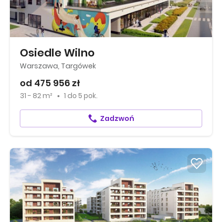
Osiedle Wilno
Warszawa, Targówek
od 475 956 zł
31 - 82 m²
1
do
5 pok.
Zadzwoń