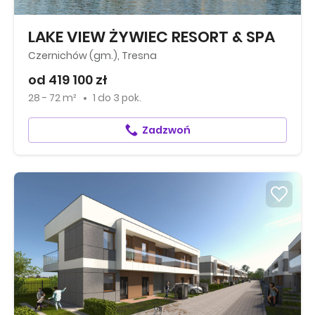
LAKE VIEW ŻYWIEC RESORT & SPA
Czernichów (gm.), Tresna
od 419 100 zł
28 - 72 m²
1
do
3 pok.
Zadzwoń