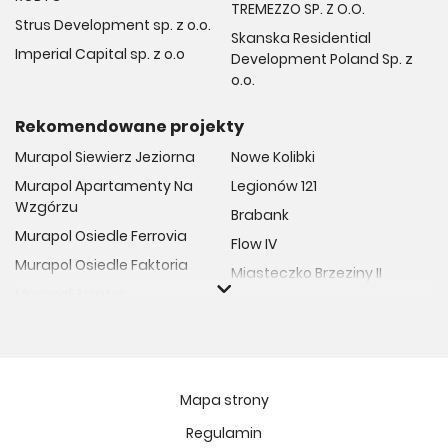
TREMEZZO SP. Z O.O.
Strus Development sp. z o.o.
Skanska Residential
Imperial Capital sp. z o.o
Development Poland Sp. z
o.o.
Rekomendowane projekty
Murapol Siewierz Jeziorna
Nowe Kolibki
Murapol Apartamenty Na
Legionów 121
Wzgórzu
Brabank
Murapol Osiedle Ferrovia
Flow IV
Murapol Osiedle Faktoria
Miasteczko Brzeziny II
Murapol Aviator
M Bemowo
Murapol Osiedle Wolka
Moja Retkinia
Murapol Trzy Lipki
Przy Placu Wolności
Murapol Osiedle Filo
Miasto GDY
Mapa strony
Murapol Osiedle Szafirove
Niedziałkowskiego Park
Regulamin
Murapol Agosto
Och!Widzew