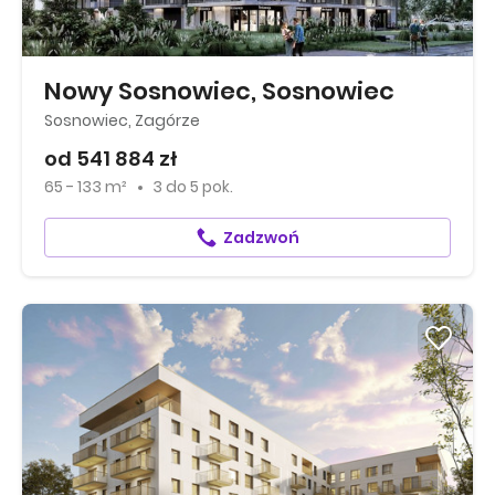
Nowy Sosnowiec, Sosnowiec
Sosnowiec, Zagórze
od 541 884 zł
65 - 133 m²
3
do
5 pok.
Zadzwoń