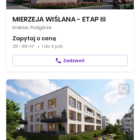
MIERZEJA WIŚLANA - ETAP III
Kraków, Podgórze
Zapytaj o cenę
28 - 86 m²
1
do
4 pok.
Zadzwoń