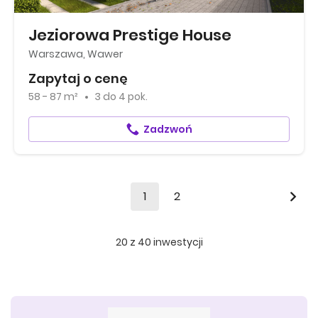
Jeziorowa Prestige House
Warszawa, Wawer
Zapytaj o cenę
58 - 87 m²
3
do
4 pok.
Zadzwoń
1
2
20
z
40
inwestycji