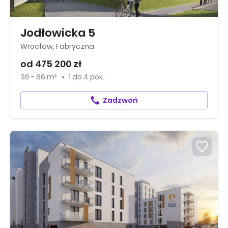
Jodłowicka 5
Wrocław, Fabryczna
od 475 200 zł
36 - 66 m²
1
do
4 pok.
Zadzwoń