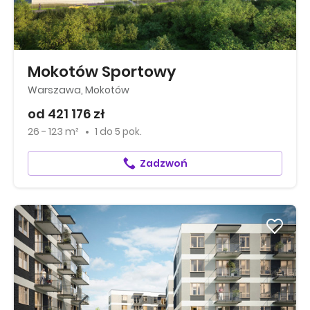
Mokotów Sportowy
Warszawa, Mokotów
od 421 176 zł
26 - 123 m²
1
do
5 pok.
Zadzwoń