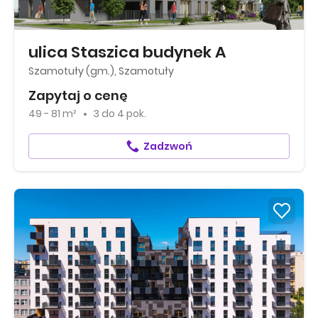
ulica Staszica budynek A
Szamotuły (gm.), Szamotuły
Zapytaj o cenę
49 - 81 m²
3
do
4 pok.
Zadzwoń