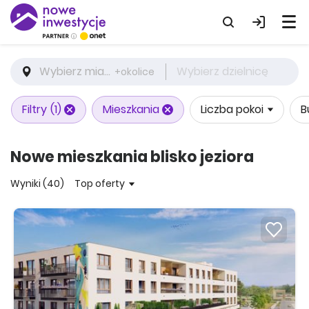
Wybierz miasto
Wybierz dzielnicę
+okolice
Filtry
(1)
Mieszkania
Liczba pokoi
B
Nowe mieszkania blisko jeziora
Wyniki (40)
Top oferty