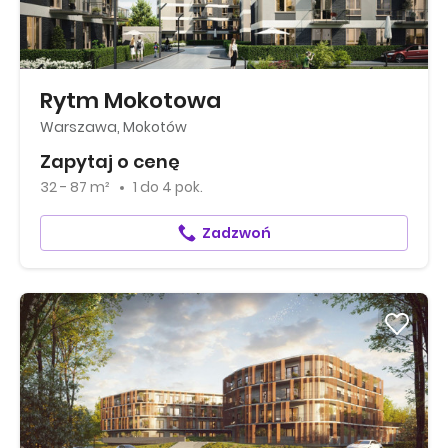
Rytm Mokotowa
Warszawa, Mokotów
Zapytaj o cenę
32 - 87 m²
1
do
4 pok.
Zadzwoń