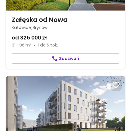
Załęska od Nowa
Katowice, Brynów
od 325 000 zł
31 - 96 m²
1
do
5 pok.
Zadzwoń