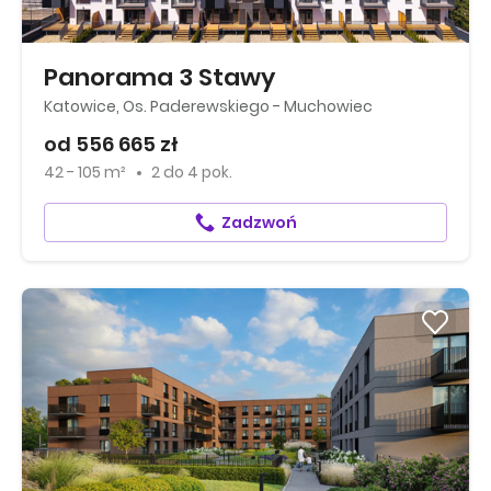
Panorama 3 Stawy
Katowice, Os. Paderewskiego - Muchowiec
od 556 665 zł
42 - 105 m²
2
do
4 pok.
Zadzwoń