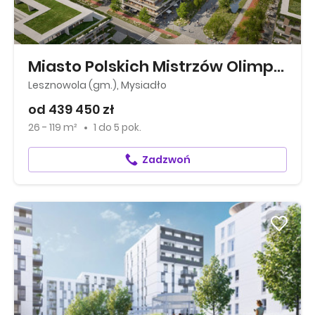
Miasto Polskich Mistrzów Olimpijskich
Lesznowola (gm.), Mysiadło
od 439 450 zł
26 - 119 m²
1
do
5 pok.
Zadzwoń