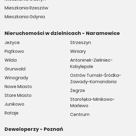
Mieszkania Rzeszów
Mieszkania Gdynia
Nieruchomości w dzielnicach - Naramowice
Jeżyce
Strzeszyn
Piątkowo
Winiary
Wilda
Antoninek-Zieliniec-
Kobylepole
Grunwald
Ostrów Tumski-Śródka-
Winogrady
Zawady-Komandoria
Nowe Miasto
Żegrze
Stare Miasto
Starołęka-Minikowo-
Junikowo
Marlewo
Rataje
Centrum
Deweloperzy - Poznań