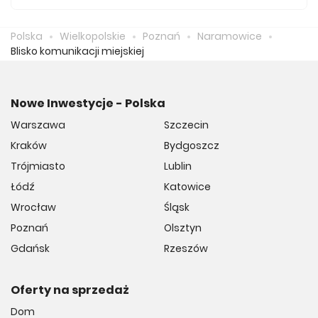
Średnio za m2 nowego mieszkania we Naramowicach
musimy zapłacić 11 256 zł.
Polska
Wielkopolskie
Poznań
Naramowice
Blisko komunikacji miejskiej
Nowe Inwestycje - Polska
Warszawa
Szczecin
Kraków
Bydgoszcz
Trójmiasto
Lublin
Łódź
Katowice
Wrocław
Śląsk
Poznań
Olsztyn
Gdańsk
Rzeszów
Oferty na sprzedaż
Dom