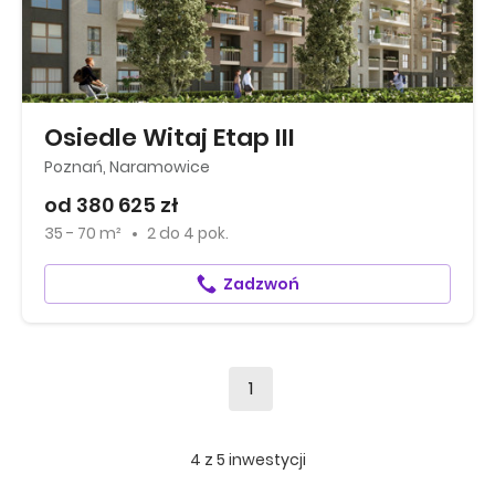
Osiedle Witaj Etap III
Poznań, Naramowice
od 380 625 zł
35 - 70 m²
2
do
4 pok.
Zadzwoń
1
4
z
5
inwestycji