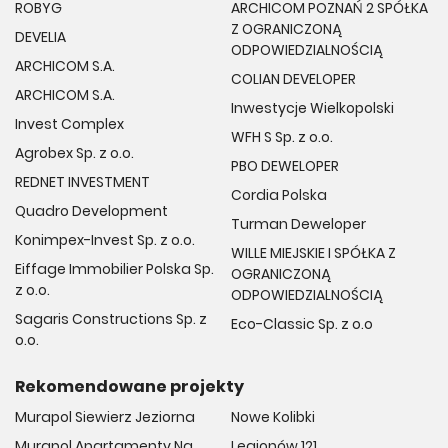
ROBYG
ARCHICOM POZNAŃ 2 SPÓŁKA
Z OGRANICZONĄ
DEVELIA
ODPOWIEDZIALNOŚCIĄ
ARCHICOM S.A.
COLIAN DEVELOPER
ARCHICOM S.A.
Inwestycje Wielkopolski
Invest Complex
WFH S Sp. z o.o.
Agrobex Sp. z o.o.
PBO DEWELOPER
REDNET INVESTMENT
Cordia Polska
Quadro Development
Turman Deweloper
Konimpex-Invest Sp. z o.o.
WILLE MIEJSKIE I SPÓŁKA Z
Eiffage Immobilier Polska Sp.
OGRANICZONĄ
z o.o.
ODPOWIEDZIALNOŚCIĄ
Sagaris Constructions Sp. z
Eco-Classic Sp. z o.o
o.o.
Rekomendowane projekty
Murapol Siewierz Jeziorna
Nowe Kolibki
Murapol Apartamenty Na
Legionów 121