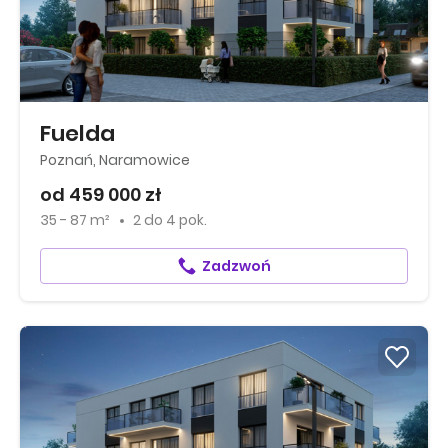
Fuelda
Poznań, Naramowice
od 459 000 zł
35 - 87 m²
2
do
4 pok.
Zadzwoń