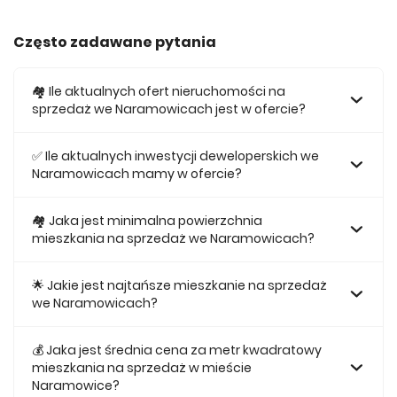
Często zadawane pytania
🏘️ Ile aktualnych ofert nieruchomości na
sprzedaż we Naramowicach jest w ofercie?
W ofercie posiadamy obecnie 101 mieszkań na sprzedaż
we Naramowicach.
✅ Ile aktualnych inwestycji deweloperskich we
Naramowicach mamy w ofercie?
Obecnie w ofercie posiadamy 5 inwestycji deweloperskich
we Naramowicach.
🏘 Jaka jest minimalna powierzchnia
mieszkania na sprzedaż we Naramowicach?
Najmniejsze mieszkanie dostępne na sprzedaż we
Naramowicach jest 27,8.
🌟 Jakie jest najtańsze mieszkanie na sprzedaż
we Naramowicach?
Najtańsze mieszkanie na sprzedaż we Naramowicach w
naszej ofercie kosztuje 333 322 zł.
💰 Jaka jest średnia cena za metr kwadratowy
mieszkania na sprzedaż w mieście
Naramowice?