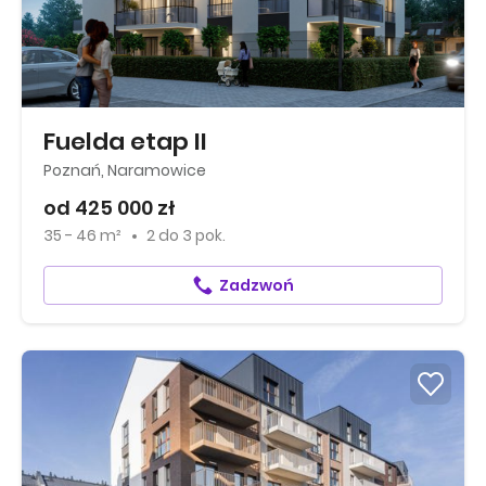
Fuelda etap II
Poznań, Naramowice
od 425 000 zł
35 - 46 m²
2
do
3 pok.
Zadzwoń