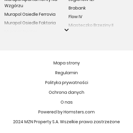
Wzgórzu
Brabank
Murapol Osiedle Ferrovia
Flow IV
Murapol Osiedle Faktoria
Miasteczko Brzeziny II
Murapol Aviator
M Bemowo
Murapol Osiedle Wolka
Moja Retkinia
Murapol Trzy Lipki
Przy Placu Wolności
Murapol Osiedle Filo
Miasto GDY
Mapa strony
Murapol Osiedle Szafirove
Niedziałkowskiego Park
Regulamin
Murapol Agosto
Och!Widzew
Polityka prywatności
Murapol Forum
MIASTECZKO NOVA FALA
Murapol Primo
Ochrona danych
Żywiecka Vita
Murapol Motivo
O nas
Osiedle Art Park
Murapol Helio
Apartamenty Krakowska
Powered by Homsters.com
Murapol Rivo
Vilda Arte
2024 MZN Property S.A. Wszelkie prawa zastrzeżone
Murapol Prado
Osiedle Lissa