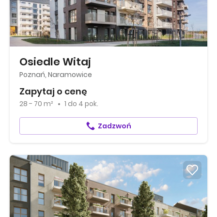
Osiedle Witaj
Poznań, Naramowice
Zapytaj o cenę
28 - 70 m²
1
do
4 pok.
Zadzwoń