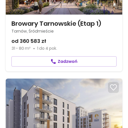
Browary Tarnowskie (Etap 1)
Tarnów, Śródmieście
od 360 583 zł
31 - 80 m²
1
do
4 pok.
Zadzwoń