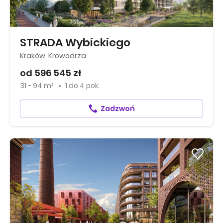
STRADA Wybickiego
Kraków, Krowodrza
od 596 545 zł
31 - 94 m²
1
do
4 pok.
Zadzwoń