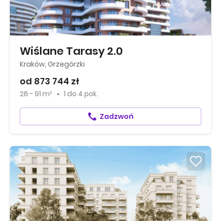
Wiślane Tarasy 2.0
Kraków, Grzegórzki
od 873 744 zł
26 - 91 m²
1
do
4 pok.
Zadzwoń