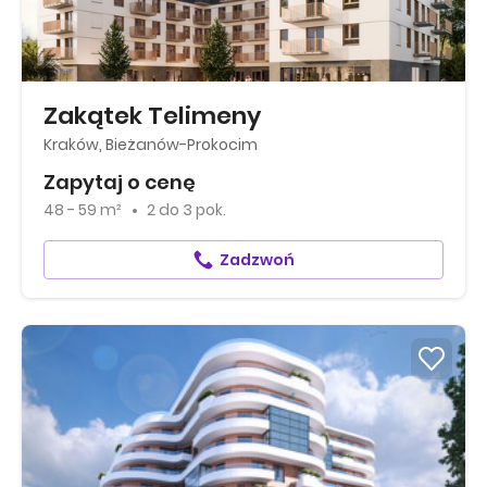
Zakątek Telimeny
Kraków, Bieżanów-Prokocim
Zapytaj o cenę
48 - 59 m²
2
do
3 pok.
Zadzwoń