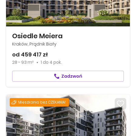
Osiedle Meiera
Kraków, Prądnik Biały
od 459 417 zł
28 - 93 m²
1
do
4 pok.
Zadzwoń
Mieszkania bez CZEKANIA!