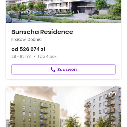
Bunscha Residence
Kraków, Dębniki
od 526 674 zł
29 - 95 m²
1
do
4 pok.
Zadzwoń