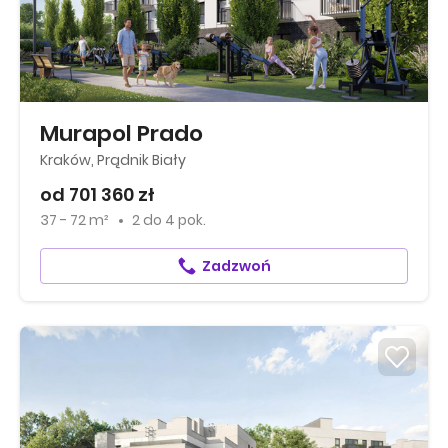
Murapol Prado
Kraków, Prądnik Biały
od 701 360 zł
37 - 72 m²
2
do
4 pok.
Zadzwoń