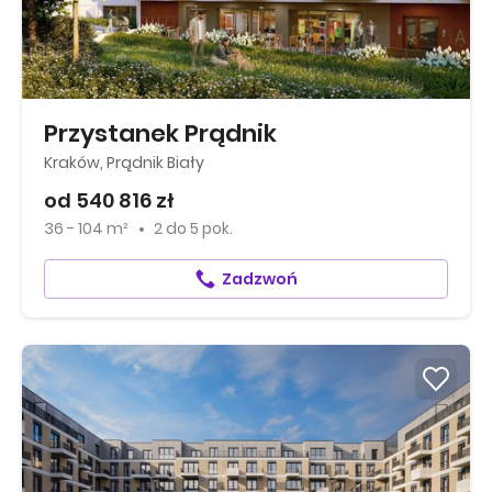
Przystanek Prądnik
Kraków, Prądnik Biały
od 540 816 zł
36 - 104 m²
2
do
5 pok.
Zadzwoń