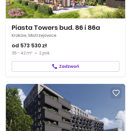
Piasta Towers bud. 86 i 86a
Kraków, Mistrzejowice
od 573 530 zł
35 - 42 m²
2 pok.
Zadzwoń