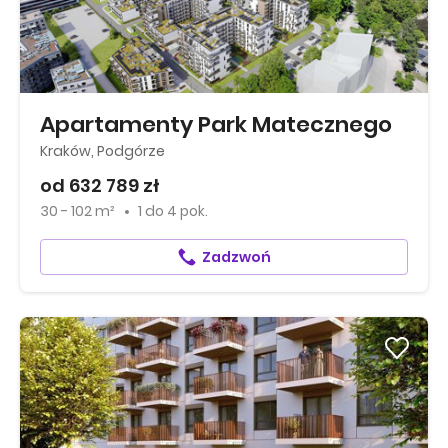
Apartamenty Park Matecznego
Kraków, Podgórze
od 632 789 zł
30 - 102 m²
1
do
4 pok.
Zadzwoń