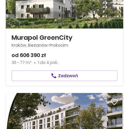
Murapol GreenCity
Kraków, Bieżanów-Prokocim
od 606 390 zł
35 - 77 m²
1
do
4 pok.
Zadzwoń