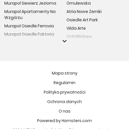
Murapol Siewierz Jeziorna
Omulewska
Murapol Apartamenty Na
Atria Nowe Żerniki
Wzgórzu
Osiedle Art Park
Murapol Osiedle Ferrovia
Vilda Arte
Murapol Osiedle Faktoria
Och!Widzew
Murapol Aviator
Fuelda etap II
Murapol Osiedle Wolka
Osiedle Meiera
Murapol Trzy Lipki
Żabiniec Vita
Murapol Osiedle Filo
Rytm Mokotowa
Mapa strony
Murapol Osiedle Szafirove
Apartamenty ESENCJA II
Regulamin
Murapol Agosto
Kopernika 71
Polityka prywatności
Murapol Forum
Fort Natura Etap II
Murapol Primo
Ochrona danych
Osiedle Imbramowskie
Murapol Motivo
O nas
MIASTECZKO NOVA FALA
Murapol Helio
Niedziałkowskiego Park
Powered by Homsters.com
Murapol Rivo
Ptasia Vita