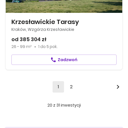
Krzesławickie Tarasy
Kraków, Wzgórza Krzesławickie
od 385 304 zł
26 - 99 m²
1
do
5 pok.
Zadzwoń
1
2
20
z
31
inwestycji