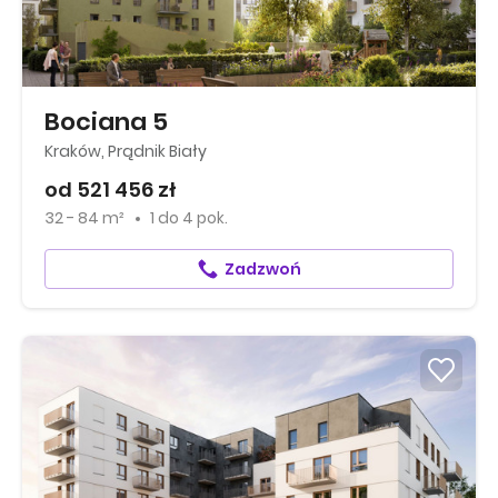
Bociana 5
Kraków, Prądnik Biały
od 521 456 zł
32 - 84 m²
1
do
4 pok.
Zadzwoń