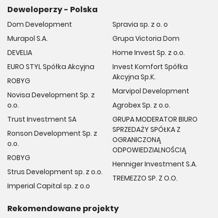
Deweloperzy - Polska
Dom Development
Spravia sp. z o. o
Murapol S.A.
Grupa Victoria Dom
DEVELIA
Home Invest Sp. z o.o.
EURO STYL Spółka Akcyjna
Invest Komfort Spółka
Akcyjna Sp.K.
ROBYG
Marvipol Development
Novisa Development Sp. z
o.o.
Agrobex Sp. z o.o.
Trust Investment SA
GRUPA MODERATOR BIURO
SPRZEDAŻY SPÓŁKA Z
Ronson Development Sp. z
OGRANICZONĄ
o.o.
ODPOWIEDZIALNOŚCIĄ
ROBYG
Henniger Investment S.A.
Strus Development sp. z o.o.
TREMEZZO SP. Z O.O.
Imperial Capital sp. z o.o
Rekomendowane projekty