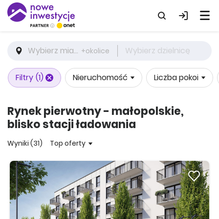
Wybierz miasto
Wybierz dzielnicę
+okolice
Filtry
(1)
Nieruchomość
Liczba pokoi
Rynek pierwotny - małopolskie,
blisko stacji ładowania
Wyniki (31)
Top oferty