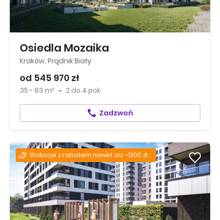
Osiedla Mozaika
Kraków, Prądnik Biały
od 545 970 zł
35 - 83 m²
2
do
4 pok.
Zadzwoń
Wakacje z rabatem nawet do –1300 zł za każdy m²!