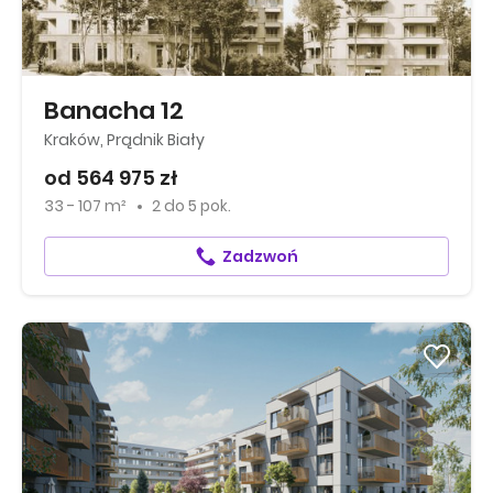
Banacha 12
Kraków, Prądnik Biały
od 564 975 zł
33 - 107 m²
2
do
5 pok.
Zadzwoń