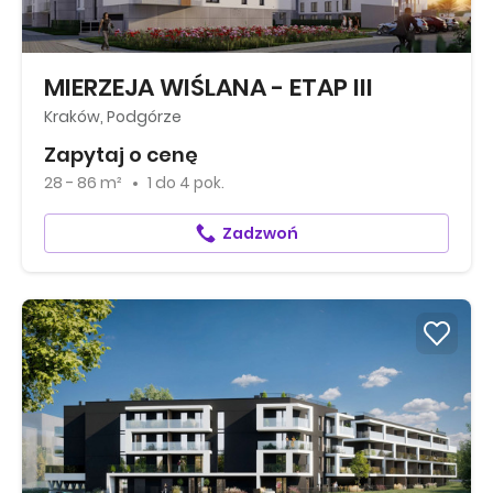
MIERZEJA WIŚLANA - ETAP III
Kraków, Podgórze
Zapytaj o cenę
28 - 86 m²
1
do
4 pok.
Zadzwoń