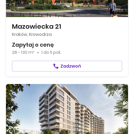
Mazowiecka 21
Kraków, Krowodrza
Zapytaj o cenę
28 - 130 m²
1
do
5 pok.
Zadzwoń