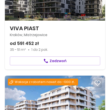
VIVA PIAST
Kraków, Mistrzejowice
od 591 452 zł
35 - 51 m²
1
do
2 pok.
Zadzwoń
Wakacje z rabatem nawet do –1300 zł za każdy m²!