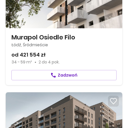
Murapol Osiedle Filo
Łódź, Śródmieście
od 421 554 zł
34 - 59 m²
2
do
4 pok.
Zadzwoń