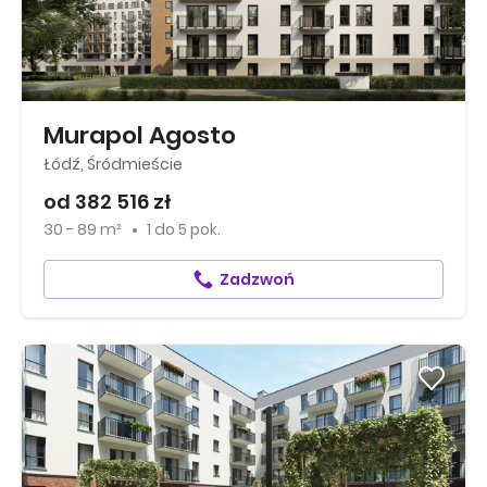
Murapol Agosto
Łódź, Śródmieście
od 382 516 zł
30 - 89 m²
1
do
5 pok.
Zadzwoń