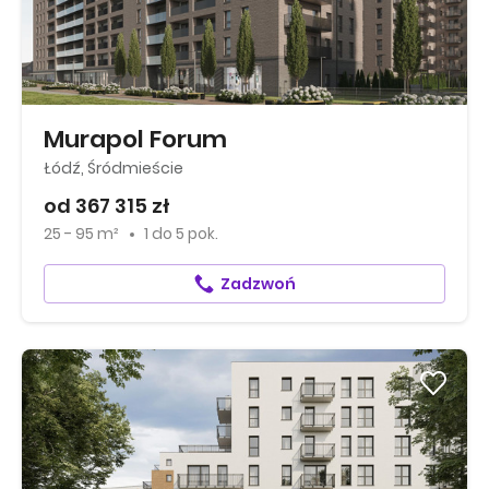
Murapol Forum
Łódź, Śródmieście
od 367 315 zł
25 - 95 m²
1
do
5 pok.
Zadzwoń