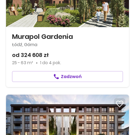
Murapol Gardenia
Łódź, Górna
od 324 608 zł
25 - 63 m²
1
do
4 pok.
Zadzwoń