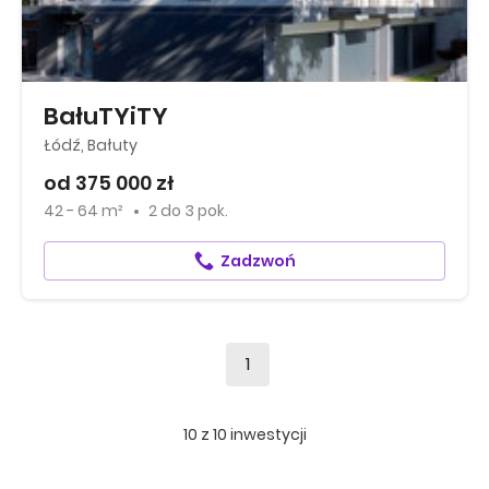
BałuTYiTY
Łódź, Bałuty
od 375 000 zł
42 - 64 m²
2
do
3 pok.
Zadzwoń
1
10
z
10
inwestycji