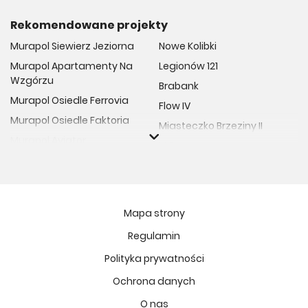
Rekomendowane projekty
Murapol Siewierz Jeziorna
Nowe Kolibki
Murapol Apartamenty Na
Legionów 121
Wzgórzu
Brabank
Murapol Osiedle Ferrovia
Flow IV
Murapol Osiedle Faktoria
Miasteczko Brzeziny II
Murapol Aviator
M Bemowo
Murapol Osiedle Wolka
Moja Retkinia
Murapol Trzy Lipki
Przy Placu Wolności
Murapol Osiedle Filo
Miasto GDY
Mapa strony
Murapol Osiedle Szafirove
Niedziałkowskiego Park
Regulamin
Murapol Agosto
Och!Widzew
Polityka prywatności
Murapol Forum
MIASTECZKO NOVA FALA
Murapol Primo
Ochrona danych
Żywiecka Vita
Murapol Motivo
O nas
Osiedle Art Park