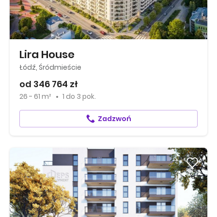
Lira House
Łódź, Śródmieście
od 346 764 zł
26 - 61 m²
1
do
3 pok.
Zadzwoń