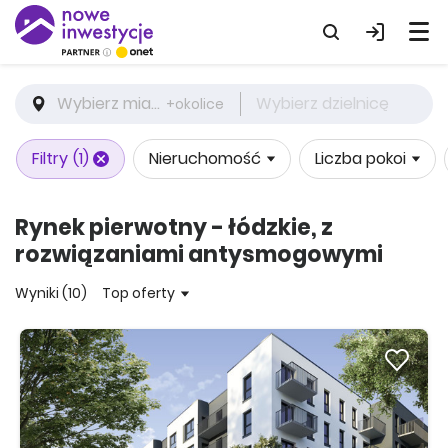
Wybierz miasto
Wybierz dzielnicę
+okolice
Filtry
(1)
Nieruchomość
Liczba pokoi
Rynek pierwotny - łódzkie, z
rozwiązaniami antysmogowymi
Wyniki (10)
Top oferty