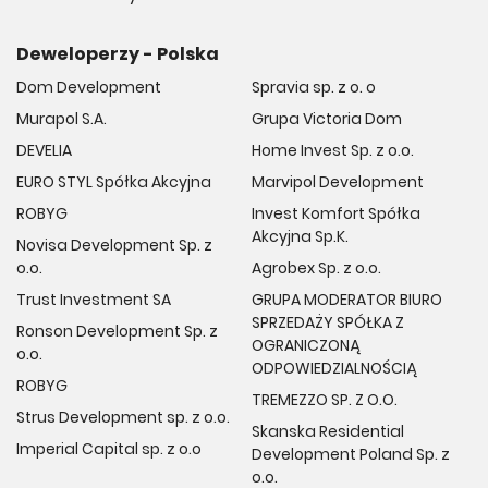
Deweloperzy - Polska
Dom Development
Spravia sp. z o. o
Murapol S.A.
Grupa Victoria Dom
DEVELIA
Home Invest Sp. z o.o.
EURO STYL Spółka Akcyjna
Marvipol Development
ROBYG
Invest Komfort Spółka
Akcyjna Sp.K.
Novisa Development Sp. z
o.o.
Agrobex Sp. z o.o.
Trust Investment SA
GRUPA MODERATOR BIURO
SPRZEDAŻY SPÓŁKA Z
Ronson Development Sp. z
OGRANICZONĄ
o.o.
ODPOWIEDZIALNOŚCIĄ
ROBYG
TREMEZZO SP. Z O.O.
Strus Development sp. z o.o.
Skanska Residential
Imperial Capital sp. z o.o
Development Poland Sp. z
o.o.