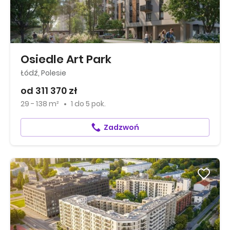
Osiedle Art Park
Łódź, Polesie
od 311 370 zł
29 - 138 m²
1
do
5 pok.
Zadzwoń