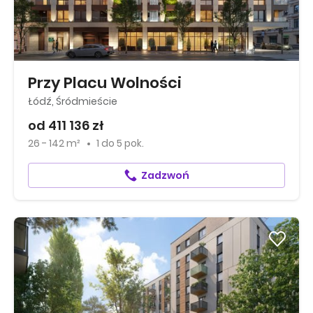
Przy Placu Wolności
Łódź, Śródmieście
od 411 136 zł
26 - 142 m²
1
do
5 pok.
Zadzwoń