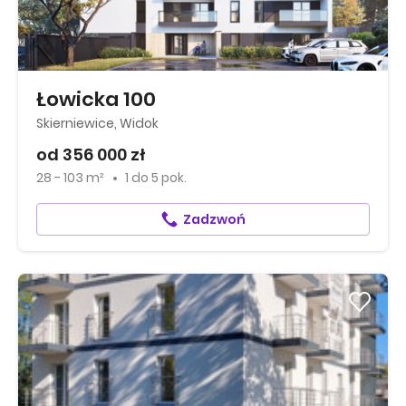
Łowicka 100
Skierniewice, Widok
od 356 000 zł
28 - 103 m²
1
do
5 pok.
Zadzwoń