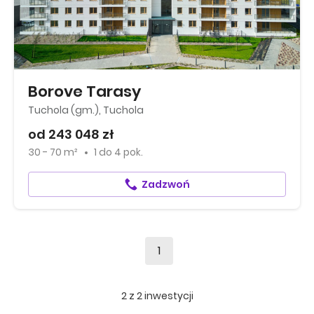
Borove Tarasy
Tuchola (gm.), Tuchola
od 243 048 zł
30 - 70 m²
1
do
4 pok.
Zadzwoń
1
2
z
2
inwestycji