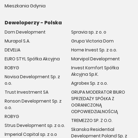
Mieszkania Gdynia
Deweloperzy - Polska
Dom Development
Spravia sp. z o. o
Murapol S.A.
Grupa Victoria Dom
DEVELIA
Home Invest Sp. z o.o.
EURO STYL Spółka Akcyjna
Marvipol Development
ROBYG
Invest Komfort Spółka
Akcyjna Sp.K.
Novisa Development Sp. z
o.o.
Agrobex Sp. z o.o.
Trust Investment SA
GRUPA MODERATOR BIURO
SPRZEDAŻY SPÓŁKA Z
Ronson Development Sp. z
OGRANICZONĄ
o.o.
ODPOWIEDZIALNOŚCIĄ
ROBYG
TREMEZZO SP. Z O.O.
Strus Development sp. z o.o.
Skanska Residential
Imperial Capital sp. z o.o
Development Poland Sp. z