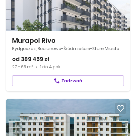
Murapol Rivo
Bydgoszcz, Bocianowo-Śródmieście-Stare Miasto
od 389 459 zł
27 - 65 m²
1
do
4 pok.
Zadzwoń