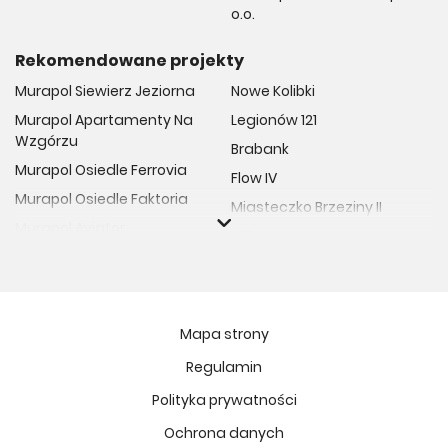
o.o.
Rekomendowane projekty
Murapol Siewierz Jeziorna
Nowe Kolibki
Murapol Apartamenty Na
Legionów 121
Wzgórzu
Brabank
Murapol Osiedle Ferrovia
Flow IV
Murapol Osiedle Faktoria
Miasteczko Brzeziny II
Murapol Aviator
M Bemowo
Murapol Osiedle Wolka
Moja Retkinia
Murapol Trzy Lipki
Przy Placu Wolności
Murapol Osiedle Filo
Miasto GDY
Mapa strony
Murapol Osiedle Szafirove
Niedziałkowskiego Park
Regulamin
Murapol Agosto
Och!Widzew
Polityka prywatności
Murapol Forum
MIASTECZKO NOVA FALA
Murapol Primo
Ochrona danych
Żywiecka Vita