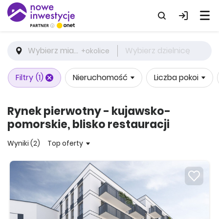
Wybierz miasto
Wybierz dzielnicę
+okolice
Filtry
(1)
Nieruchomość
Liczba pokoi
Rynek pierwotny - kujawsko-
pomorskie, blisko restauracji
Wyniki (2)
Top oferty