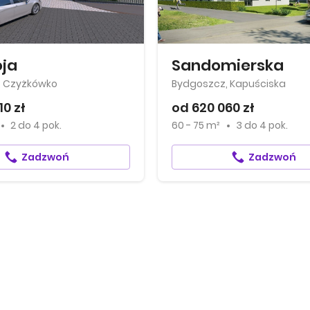
ja
Sandomierska
, Czyżkówko
Bydgoszcz, Kapuściska
10 zł
od 620 060 zł
2
do
4 pok.
60 - 75 m²
3
do
4 pok.
Zadzwoń
Zadzwoń