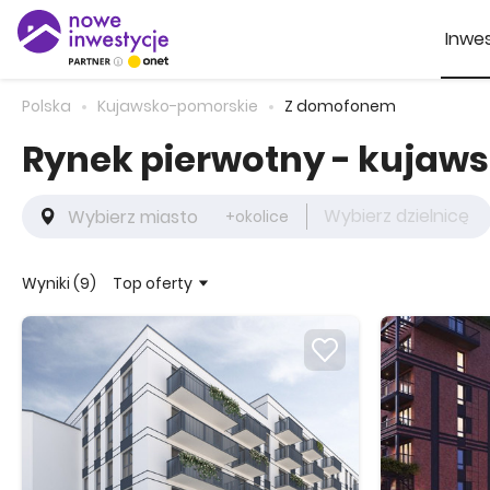
Inwes
Polska
Kujawsko-pomorskie
Z domofonem
Rynek pierwotny - kujaw
Wybierz dzielnicę
+okolice
Top oferty
Wyniki (9)