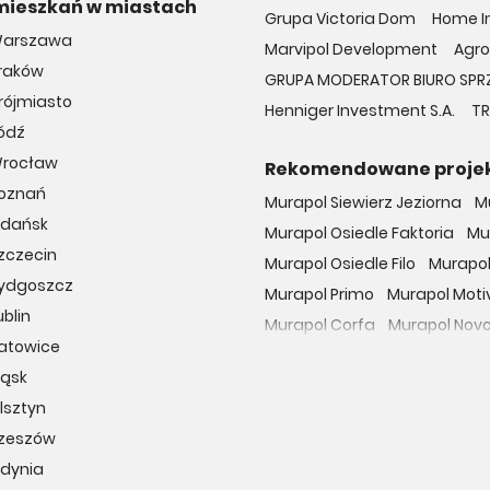
mieszkań w miastach
Grupa Victoria Dom
Home In
Warszawa
Marvipol Development
Agro
Kraków
GRUPA MODERATOR BIURO SPR
rójmiasto
Henniger Investment S.A.
TR
ódź
Wrocław
Rekomendowane proje
Poznań
Murapol Siewierz Jeziorna
M
Gdańsk
Murapol Osiedle Faktoria
Mu
zczecin
Murapol Osiedle Filo
Murapol
Bydgoszcz
Murapol Primo
Murapol Moti
blin
Murapol Corfa
Murapol Nov
Katowice
Murapol Portovo
Murapol St
ląsk
Murapol MainPoint
Murapol 
lsztyn
Murapol UniverCity
Murapol
Rzeszów
Osiedle przy Malborskiej
Oso
Gdynia
Dzielnica Mieszkaniowa Met