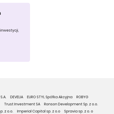
h
inwestycji,
S.A.
DEVELIA
EURO STYL Spółka Akcyjna
ROBYG
.
Trust Investment SA
Ronson Development Sp. z o.o.
. z o.o.
Imperial Capital sp. z o.o
Spravia sp. z o. o