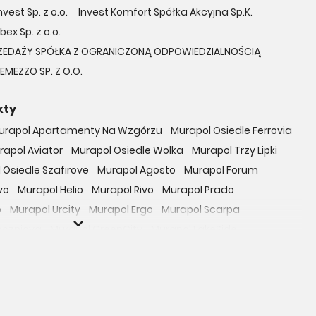
vest Sp. z o.o.
Invest Komfort Spółka Akcyjna Sp.K.
bex Sp. z o.o.
ZEDAŻY SPÓŁKA Z OGRANICZONĄ ODPOWIEDZIALNOŚCIĄ
EMEZZO SP. Z O.O.
kty
urapol Apartamenty Na Wzgórzu
Murapol Osiedle Ferrovia
rapol Aviator
Murapol Osiedle Wolka
Murapol Trzy Lipki
 Osiedle Szafirove
Murapol Agosto
Murapol Forum
vo
Murapol Helio
Murapol Rivo
Murapol Prado
o
Murapol Urcity
Murapol Ergo
Murapol Scarpa
oczniova
Murapol GreenCity
Murapol LakeSide
Gardenia
Murapol Nowe Bogucice
Murapol RiverSide
 EcoOne
Osiedle Mieszkaniowe Górka Narodowa
bowicka 114
Osiedle Zielna
ro Zachód
Osiedle Bokserska 71
Osiedle Urbino