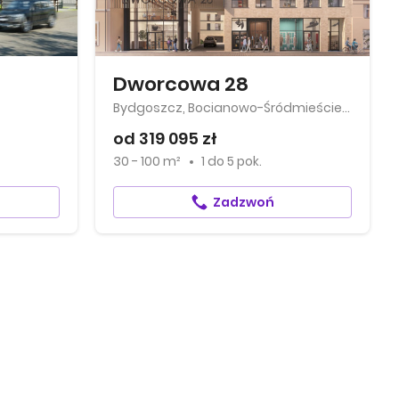
Dworcowa 28
Bydgoszcz, Bocianowo-Śródmieście-Stare Miasto
od 319 095 zł
30 - 100 m²
1
do
5 pok.
Zadzwoń