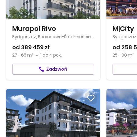
Murapol Rivo
M|City
Bydgoszcz, Bocianowo-Śródmieście-Stare Miasto
od 389 459 zł
od 258 5
27 - 65 m²
1
do
4 pok.
25 - 98 m²
Zadzwoń