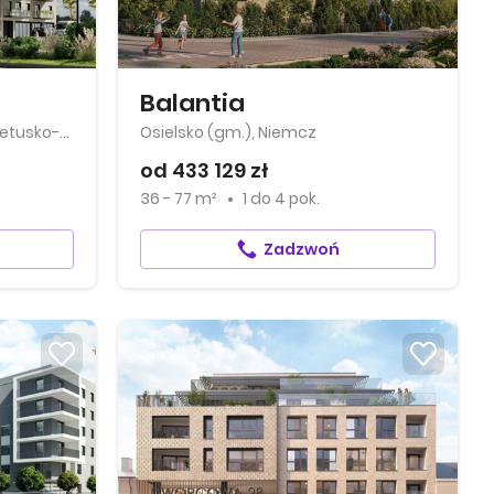
Balantia
Bydgoszcz, Bartodzieje-Skrzetusko-Bielawki
Osielsko (gm.), Niemcz
od 433 129 zł
36 - 77 m²
1
do
4 pok.
Zadzwoń