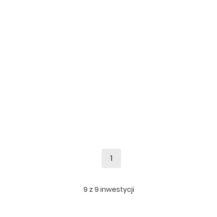
1
9
z
9
inwestycji