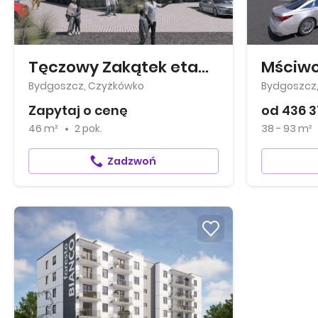
Tęczowy Zakątek etap XV
Mściwo
Bydgoszcz, Czyżkówko
Bydgoszcz
Zapytaj o cenę
od 436 3
46 m²
2 pok.
38 - 93 m²
Zadzwoń