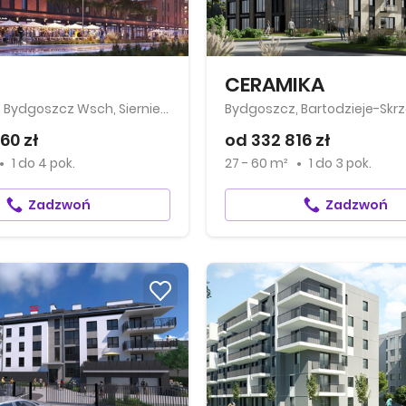
CERAMIKA
Bydgoszcz, Bydgoszcz Wsch, Siernieczek, Brdyujście
60 zł
od 332 816 zł
1
do
4 pok.
27 - 60 m²
1
do
3 pok.
Zadzwoń
Zadzwoń