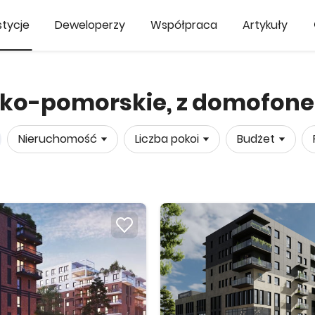
tycje
Deweloperzy
Współpraca
Artykuły
sko-pomorskie, z domofon
Nieruchomość
Liczba pokoi
Budżet