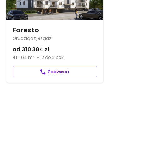
Foresto
Grudziądz, Rządz
od 310 384 zł
41 - 64 m²
2
do
3 pok.
Zadzwoń