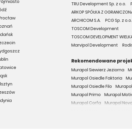
rójmiasto
TRU Development Sp. z o.o.
ódź
ARKOP SPÓŁKA Z OGRANICZON
Wrocław
ARCHICOM S.A.
PCG Sp. z o.o.
Poznań
TOSCOM Development
Gdańsk
TOSCOM DEVELOPMENT WIELKA
zczecin
Marvipol Development
Rodis
Bydgoszcz
blin
Rekomendowane proje
Katowice
Murapol Siewierz Jeziorna
M
ląsk
Murapol Osiedle Faktoria
Mu
lsztyn
Murapol Osiedle Filo
Murapol
Rzeszów
Murapol Primo
Murapol Moti
Gdynia
Murapol Corfa
Murapol Nov
Murapol Portovo
Murapol St
Murapol MainPoint
Murapol 
Murapol UniverCity
Murapol