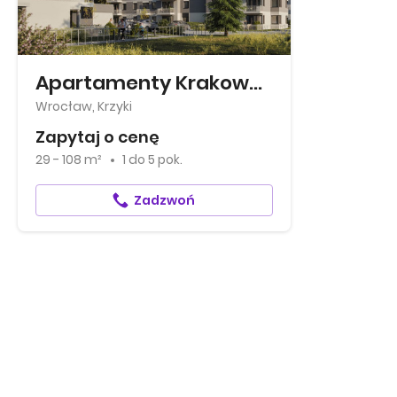
Apartamenty Krakowska
Wrocław, Krzyki
Zapytaj o cenę
29 - 108 m²
1
do
5 pok.
Zadzwoń