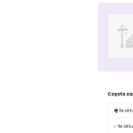
Często z
🏘️ Ile a
W ofercie
✅ Ile ak