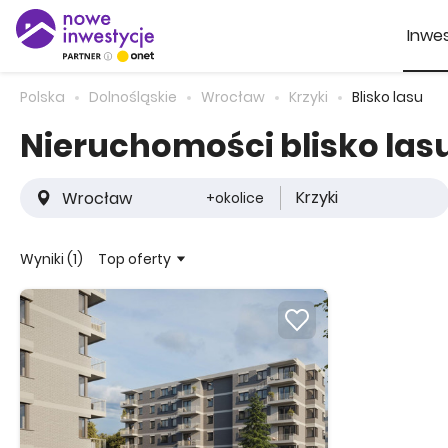
Inwes
Polska
Dolnośląskie
Wrocław
Krzyki
Blisko lasu
Nieruchomości blisko las
Krzyki
+okolice
Top oferty
Wyniki (1)