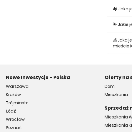
Obecnie w
🏘 Jaka 
Najmniejs
🌟 Jakie
Najtańsze 
💰 Jaka 
mieście K
Średnio z
Nowe Inwestycje - Polska
Oferty na 
Warszawa
Dom
Kraków
Mieszkania
Trójmiasto
Sprzedaż 
Łódź
Mieszkania 
Wrocław
Mieszkania 
Poznań