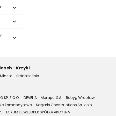
?
.
w
cach - Krzyki
 Miasto
Śródmieście
w
 SP. Z O.O.
DEVELIA
Murapol S.A.
Robyg Wrocław
półka komandytowa
Sagaris Constructions Sp. z o.o.
A.
LOKUM DEWELOPER SPÓŁKA AKCYJNA