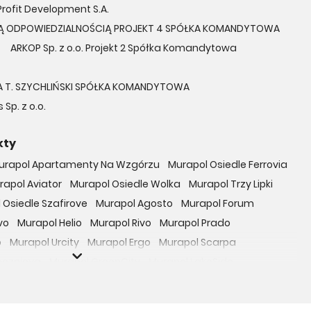
Profit Development S.A.
Ą ODPOWIEDZIALNOŚCIĄ PROJEKT 4 SPÓŁKA KOMANDYTOWA
ARKOP Sp. z o.o. Projekt 2 Spółka Komandytowa
 T. SZYCHLIŃSKI SPÓŁKA KOMANDYTOWA
 Sp. z o.o.
kty
urapol Apartamenty Na Wzgórzu
Murapol Osiedle Ferrovia
rapol Aviator
Murapol Osiedle Wolka
Murapol Trzy Lipki
 Osiedle Szafirove
Murapol Agosto
Murapol Forum
vo
Murapol Helio
Murapol Rivo
Murapol Prado
o
Murapol Urcity
Murapol Ergo
Murapol Scarpa
oczniova
Murapol GreenCity
Murapol LakeSide
Gardenia
Murapol Nowe Bogucice
Murapol RiverSide
 EcoOne
Osiedle Mieszkaniowe Górka Narodowa