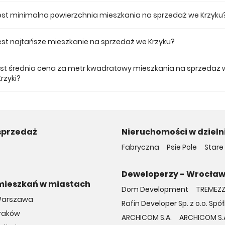
 ofercie posiadamy 1 inwestycji deweloperskich we Krzyku.
jest minimalna powierzchnia mieszkania na sprzedaż we Krzyku
ze mieszkanie dostępne na sprzedaż we Krzyku jest 28,89.
 jest najtańsze mieszkanie na sprzedaż we Krzyku?
mieszkanie na sprzedaż we Krzyku w naszej ofercie kosztuje 470 907 zł
jest średnia cena za metr kwadratowy mieszkania na sprzedaż 
rzyki?
a m2 nowego mieszkania we Krzyku musimy zapłacić 14 768 zł.
sprzedaż
Nieruchomości w dzielni
Fabryczna
Psie Pole
Stare
Deweloperzy - Wrocła
mieszkań w miastach
Dom Development
TREMEZZO
Warszawa
Rafin Developer Sp. z o.o. S
Kraków
ARCHICOM S.A.
ARCHICOM S.