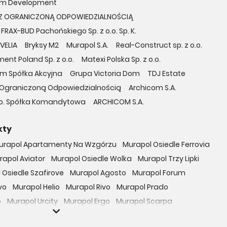
m Development
A Z OGRANICZONĄ ODPOWIEDZIALNOŚCIĄ
FRAX-BUD Pachońskiego Sp. z o.o. Sp. K.
VELIA
Bryksy M2
Murapol S.A.
Real-Construct sp. z o.o.
ent Poland Sp. z o.o.
Matexi Polska Sp. z o.o.
om Spółka Akcyjna
Grupa Victoria Dom
TDJ Estate
 z Ograniczoną Odpowiedzialnością
Archicom S.A.
o. o. Spółka Komandytowa
ARCHICOM S.A.
kty
urapol Apartamenty Na Wzgórzu
Murapol Osiedle Ferrovia
rapol Aviator
Murapol Osiedle Wolka
Murapol Trzy Lipki
 Osiedle Szafirove
Murapol Agosto
Murapol Forum
vo
Murapol Helio
Murapol Rivo
Murapol Prado
o
Murapol Urcity
Murapol Ergo
Murapol Scarpa
oczniova
Murapol GreenCity
Murapol LakeSide