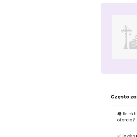
Często z
🏘️ Ile a
ofercie?
W ofercie
✅ Ile ak