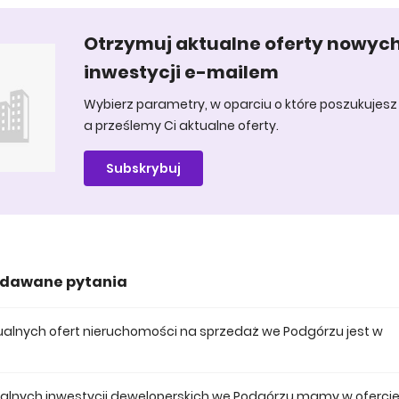
Otrzymuj aktualne oferty nowyc
inwestycji e-mailem
Wybierz parametry, w oparciu o które poszukujesz 
a prześlemy Ci aktualne oferty.
Subskrybuj
adawane pytania
ktualnych ofert nieruchomości na sprzedaż we Podgórzu jest w
 posiadamy obecnie 171 mieszkań na sprzedaż we Podgórzu.
tualnych inwestycji deweloperskich we Podgórzu mamy w oferci