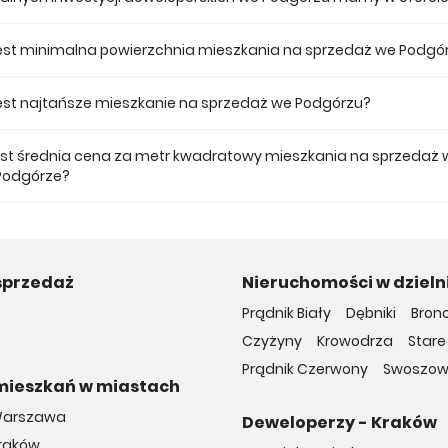
 ofercie posiadamy 2 inwestycji deweloperskich we Podgórzu.
jest minimalna powierzchnia mieszkania na sprzedaż we Podgó
ze mieszkanie dostępne na sprzedaż we Podgórzu jest 27,9.
 jest najtańsze mieszkanie na sprzedaż we Podgórzu?
mieszkanie na sprzedaż we Podgórzu w naszej ofercie kosztuje 632 789 
jest średnia cena za metr kwadratowy mieszkania na sprzedaż 
Podgórze?
a m2 nowego mieszkania we Podgórzu musimy zapłacić 20 986 zł.
sprzedaż
Nieruchomości w dzieln
Prądnik Biały
Dębniki
Bron
Czyżyny
Krowodrza
Stare
Prądnik Czerwony
Swoszow
mieszkań w miastach
Warszawa
Deweloperzy - Kraków
Kraków