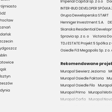
Imperial Capital sp. z o.o
Do
rójmiasto
INTER-BUD DEVELOPER SPÓŁK
ódź
Grupa Deweloperska START
Wrocław
Henniger Investment S.A.
DE
Poznań
Skanska Residential Developm
Gdańsk
Spravia sp. z o. o
Victoria D
zczecin
TDJ ESTATE Projekt 5 Spółka
Bydgoszcz
Osiedle Fi3 Megapolis Sp. z 
blin
Katowice
Rekomendowane proje
ląsk
Murapol Siewierz Jeziorna
M
lsztyn
Murapol Osiedle Faktoria
Mu
Rzeszów
Murapol Osiedle Filo
Murapol
Gdynia
Murapol Primo
Murapol Moti
Murapol Corfa
Murapol Nov
Murapol Portovo
Murapol St