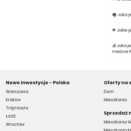
Obecnie w
🏘 Jaka 
Najmniejs
🌟 Jakie
Najtańsze 
💰 Jaka 
mieście 
Średnio z
Nowe Inwestycje - Polska
Oferty na 
Warszawa
Dom
Kraków
Mieszkania
Trójmiasto
Sprzedaż 
Łódź
Mieszkania 
Wrocław
Mieszkania 