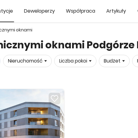
tycje
Deweloperzy
Współpraca
Artykuły
cznymi oknami
micznymi oknami Podgórze
Nieruchomość
Liczba pokoi
Budżet