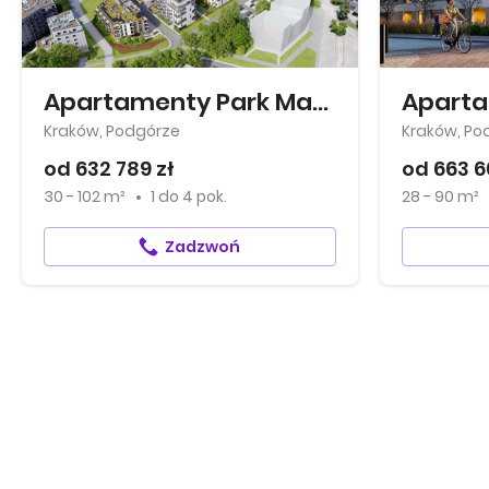
Apartamenty Park Matecznego
Kraków, Podgórze
Kraków, Po
od 632 789 zł
od 663 6
30 - 102 m²
1
do
4 pok.
28 - 90 m²
Zadzwoń