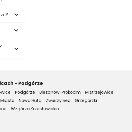
rzu?
zł.
w
icach - Podgórze
owice
Podgórze
Bieżanów-Prokocim
Mistrzejowice
 Miasto
Nowa Huta
Zwierzyniec
Grzegórzki
ice
Wzgórza Krzesławickie