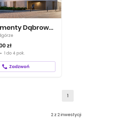
Apartamenty Dąbrowskiego 12
dgórze
00 zł
1
do
4 pok.
Zadzwoń
1
2
z
2
inwestycji