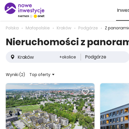
Inwes
Polska
Małopolskie
Kraków
Podgórze
Z panorami
Nieruchomości z panora
Podgórze
+okolice
Top oferty
Wyniki (2)