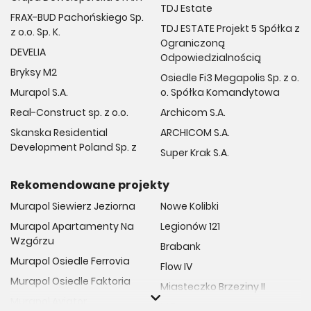
wyższa cena oferowanych mieszkań. Warto jednak
TDJ Estate
FRAX-BUD Pachońskiego Sp.
zwrócić uwagę na oferty z dalszych części Podgórza,
TDJ ESTATE Projekt 5 Spółka z
z o.o. Sp. K.
które mogą być atrakcyjne cenowo, a jednocześnie
Ograniczoną
oferować wysoki standard życia na co dzień.
DEVELIA
Odpowiedzialnością
Jeśli szukasz mieszkania na sprzedaż na Podgórzu, odwiedź
Bryksy M2
portal noweinwestycje.pl, gdzie znajdziesz najnowsze oferty
Osiedle Fi3 Megapolis Sp. z o.
mieszkań na rynku pierwotnym. Niezależnie od Twoich potrzeb i
Murapol S.A.
o. Spółka Komandytowa
budżetu, z pewnością znajdziesz w ramach serwisu idealne
Real-Construct sp. z o.o.
Archicom S.A.
mieszkanie dla siebie.
Skanska Residential
ARCHICOM S.A.
Development Poland Sp. z
Super Krak S.A.
Rekomendowane projekty
Murapol Siewierz Jeziorna
Nowe Kolibki
Murapol Apartamenty Na
Legionów 121
Wzgórzu
Brabank
Murapol Osiedle Ferrovia
Flow IV
Murapol Osiedle Faktoria
Miasteczko Brzeziny II
Murapol Aviator
M Bemowo