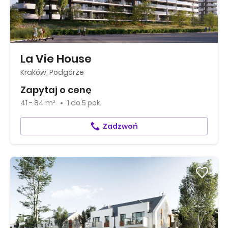
La Vie House
Kraków, Podgórze
Zapytaj o cenę
41 - 84 m²
1
do
5 pok.
Zadzwoń