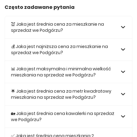
Często zadawane pytania
💒 Jaka jest średnia cena za mieszkanie na
sprzedaż we Podgórzu?
Średnia cena za mieszkania na sprzedaż we Podgórzu
wynosi 941 198 zł.
💰 Jaka jest najniższa cena za mieszkanie na
sprzedaż we Podgórzu?
Najniższa cena mieszkania na sprzedaż we Podgórzu
wynosi 444 963 zł.
📊 Jaka jest maksymalna i minimalna wielkość
mieszkania na sprzedaż we Podgórzu?
Największe mieszkanie na sprzedaż we Podgórzu w naszej
ofercie ma 138,48, a najmniejsze 26,19.
🌟 Jaka jest średnia cena za metr kwadratowy
mieszkania na sprzedaż we Podgórzu?
Średnio za m2 mieszkania we Podgórzu musimy zapłacić 18
574 zł.
🏡 Jaka jest średnia cena kawalerki na sprzedaż
we Podgórzu?
Średnio za kawalerkę we Podgórzu musimy zapłacić 700
709 zł.
✅ Jaka jest średnia cena mieszkania 2