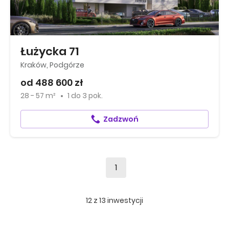
Łużycka 71
Kraków, Podgórze
od 488 600 zł
28 - 57 m²
1
do
3 pok.
Zadzwoń
1
12
z
13
inwestycji