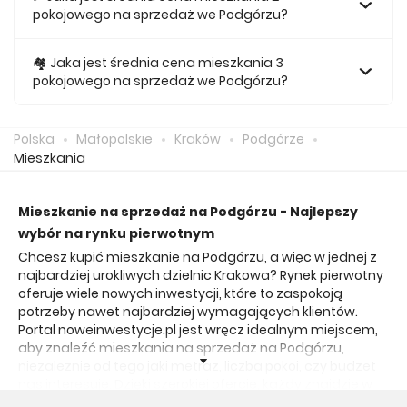
pokojowego na sprzedaż we Podgórzu?
Za nowe 2 pokojowe mieszkanie we Podgórzu średnio
musimy zapłacić 816 538 zł.
🏘️ Jaka jest średnia cena mieszkania 3
pokojowego na sprzedaż we Podgórzu?
Za nowe 3 pokojowe mieszkanie we Podgórzu średnio
musimy zapłacić 1 057 072 zł.
Polska
Małopolskie
Kraków
Podgórze
Mieszkania
Mieszkanie na sprzedaż na Podgórzu - Najlepszy
wybór na rynku pierwotnym
Chcesz kupić mieszkanie na Podgórzu, a więc w jednej z
najbardziej urokliwych dzielnic Krakowa? Rynek pierwotny
oferuje wiele nowych inwestycji, które to zaspokoją
potrzeby nawet najbardziej wymagających klientów.
Portal noweinwestycje.pl jest wręcz idealnym miejscem,
aby znaleźć mieszkania na sprzedaż na Podgórzu,
niezależnie od tego jaki metraż, liczba pokoi, czy budżet
nas interesuje. Dzięki szerokiej ofercie, każdy znajdzie w
ramach serwisu coś dla siebie. Podgórze to dzielnica,