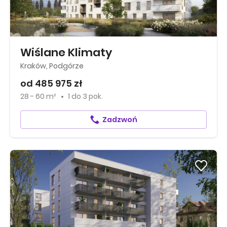
Wiślane Klimaty
Kraków, Podgórze
od 485 975 zł
28 - 60 m²
1
do
3 pok.
Zadzwoń