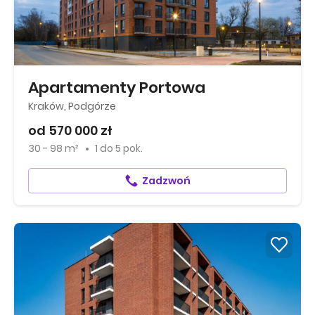
Apartamenty Portowa
Kraków, Podgórze
od 570 000 zł
30 - 98 m²
1
do
5 pok.
Zadzwoń