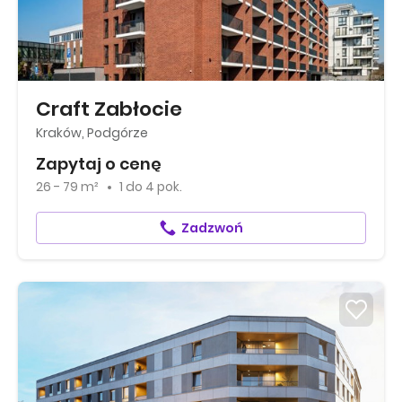
Craft Zabłocie
Kraków, Podgórze
Zapytaj o cenę
26 - 79 m²
1
do
4 pok.
Zadzwoń