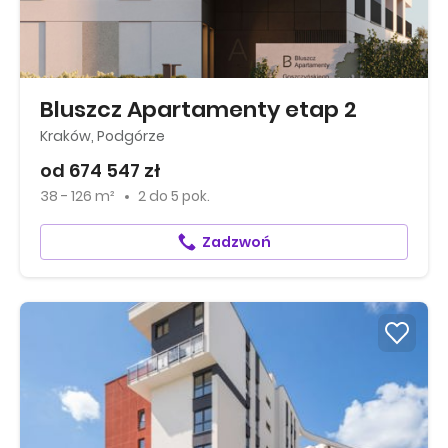
Bluszcz Apartamenty etap 2
Kraków, Podgórze
od 674 547 zł
38 - 126 m²
2
do
5 pok.
Zadzwoń