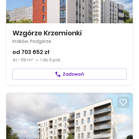
Wzgórze Krzemionki
Kraków, Podgórze
od 703 652 zł
41 - 119 m²
1
do
5 pok.
Zadzwoń