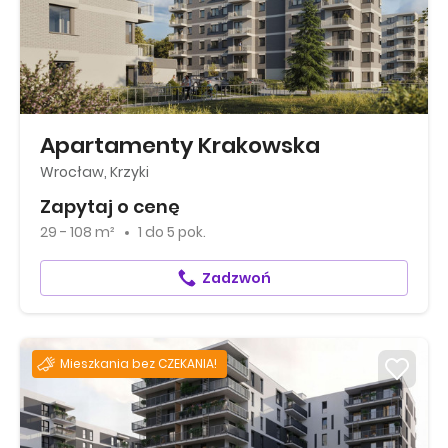
Apartamenty Krakowska
Wrocław, Krzyki
Zapytaj o cenę
29 - 108 m²
1
do
5 pok.
Zadzwoń
Mieszkania bez CZEKANIA!