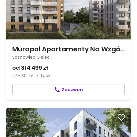
Murapol Apartamenty Na Wzgórzu
Sosnowiec, Sielec
od 314 499 zł
27 - 30 m²
1 pok.
Zadzwoń