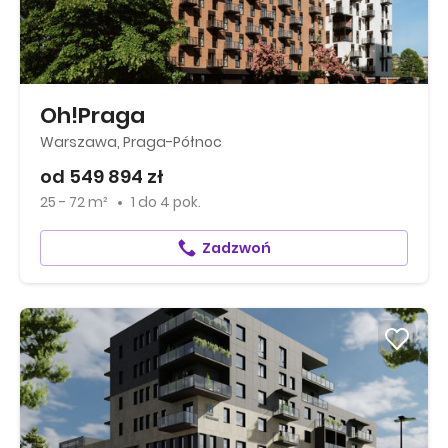
Oh!Praga
Warszawa, Praga-Północ
od 549 894 zł
25 - 72 m²
1
do
4 pok.
Zadzwoń