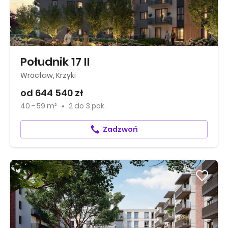
Południk 17 II
Wrocław, Krzyki
od 644 540 zł
40 - 59 m²
2
do
3 pok.
Zadzwoń