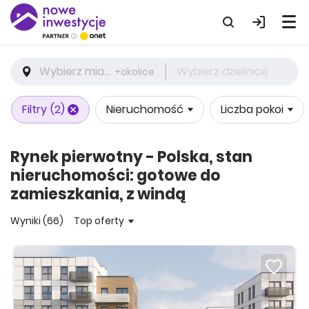
Wybierz miasto
Wybierz dzielnicę
+okolice
Filtry
(2)
Nieruchomość
Liczba pokoi
Rynek pierwotny - Polska, stan
nieruchomości: gotowe do
zamieszkania, z windą
Wyniki (66)
Top oferty