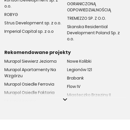
Ronson Development Sp. z
OGRANICZONĄ
o.o.
ODPOWIEDZIALNOŚCIĄ
ROBYG
TREMEZZO SP. Z O.O.
Strus Development sp. z o.o.
Skanska Residential
Imperial Capital sp. z o.o
Development Poland Sp. z
o.o.
Rekomendowane projekty
Murapol Siewierz Jeziorna
Nowe Kolibki
Murapol Apartamenty Na
Legionów 121
Wzgórzu
Brabank
Murapol Osiedle Ferrovia
Flow IV
Murapol Osiedle Faktoria
Miasteczko Brzeziny II
Murapol Aviator
M Bemowo
Murapol Osiedle Wolka
Moja Retkinia
Murapol Trzy Lipki
Przy Placu Wolności
Murapol Osiedle Filo
Miasto GDY