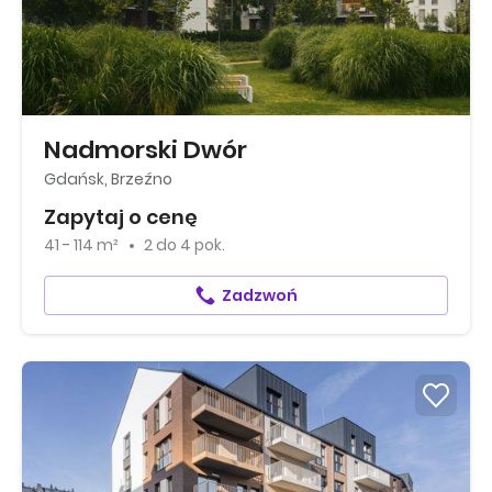
Nadmorski Dwór
Gdańsk, Brzeźno
Zapytaj o cenę
41 - 114 m²
2
do
4 pok.
Zadzwoń