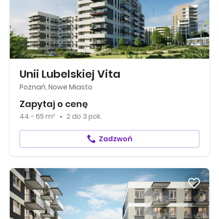
Unii Lubelskiej Vita
Poznań, Nowe Miasto
Zapytaj o cenę
44 - 65 m²
2
do
3 pok.
Zadzwoń