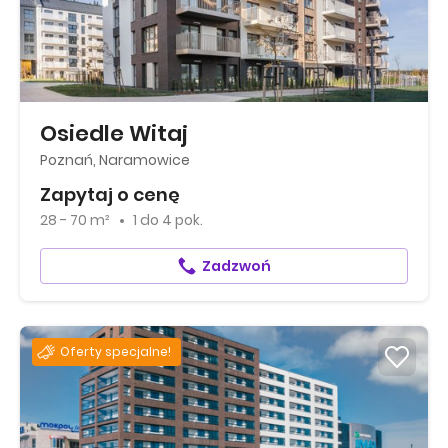
Osiedle Witaj
Poznań, Naramowice
Zapytaj o cenę
28 - 70 m²
1
do
4 pok.
Zadzwoń
Oferty specjalne!