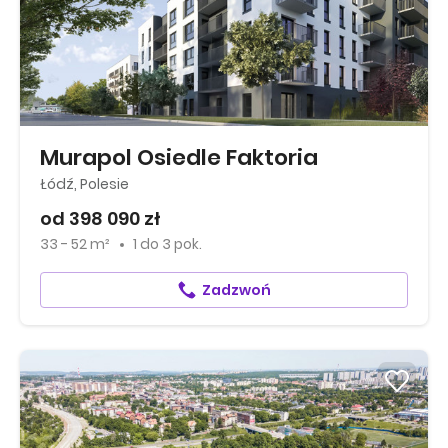
Murapol Osiedle Faktoria
Łódź, Polesie
od 398 090 zł
33 - 52 m²
1
do
3 pok.
Zadzwoń