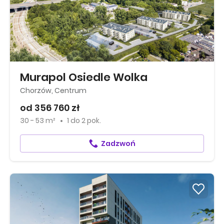
Murapol Osiedle Wolka
Chorzów, Centrum
od 356 760 zł
30 - 53 m²
1
do
2 pok.
Zadzwoń