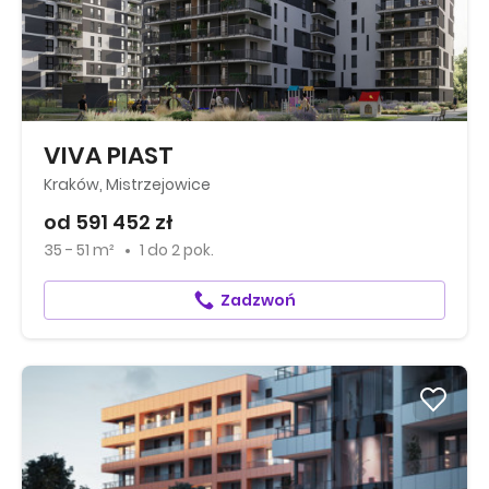
VIVA PIAST
Kraków, Mistrzejowice
od 591 452 zł
35 - 51 m²
1
do
2 pok.
Zadzwoń