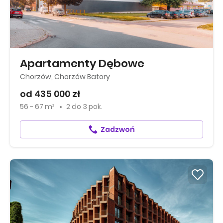
Apartamenty Dębowe
Chorzów, Chorzów Batory
od 435 000 zł
56 - 67 m²
2
do
3 pok.
Zadzwoń