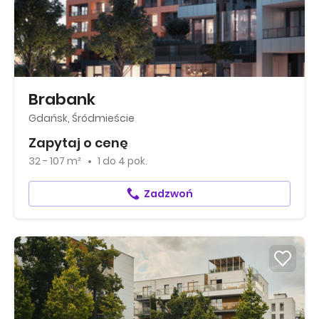
Brabank
Gdańsk, Śródmieście
Zapytaj o cenę
32 - 107 m²
1
do
4 pok.
Zadzwoń