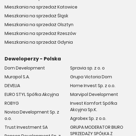
Mieszkania na sprzedaż Katowice
Mieszkania na sprzedaż Śląsk
Mieszkania na sprzedaż Olsztyn
Mieszkania na sprzedaż Rzeszów
Mieszkania na sprzedaż Gdynia
Deweloperzy - Polska
Dom Development
Spravia sp. z o. o
Murapol S.A.
Grupa Victoria Dom
DEVELIA
Home Invest Sp. z o.o.
EURO STYL Spółka Akcyjna
Marvipol Development
ROBYG
Invest Komfort Spółka
Akcyjna Sp.K.
Novisa Development Sp. z
o.o.
Agrobex Sp. z o.o.
Trust Investment SA
GRUPA MODERATOR BIURO
SPRZEDAŻY SPÓŁKA Z