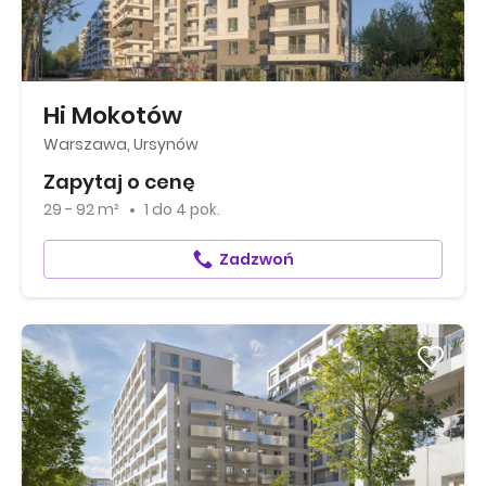
Hi Mokotów
Warszawa, Ursynów
Zapytaj o cenę
29 - 92 m²
1
do
4 pok.
Zadzwoń