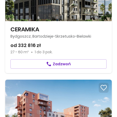
CERAMIKA
Bydgoszcz, Bartodzieje-Skrzetusko-Bielawki
od 332 816 zł
27 - 60 m²
1
do
3 pok.
Zadzwoń