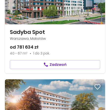
Sadyba Spot
Warszawa, Mokotów
od 781 634 zł
40 - 67 m²
1
do
3 pok.
Zadzwoń