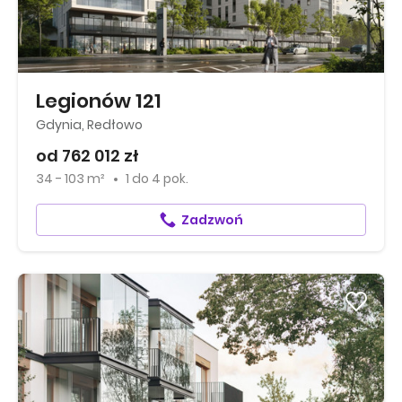
Legionów 121
Gdynia, Redłowo
od 762 012 zł
34 - 103 m²
1
do
4 pok.
Zadzwoń