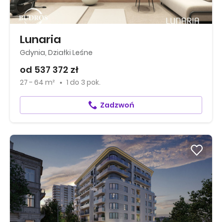
Lunaria
Gdynia, Działki Leśne
od 537 372 zł
27 - 64 m²
1
do
3 pok.
Zadzwoń