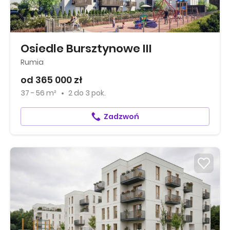
Osiedle Bursztynowe III
Rumia
od 365 000 zł
37 - 56 m²
2
do
3 pok.
Zadzwoń