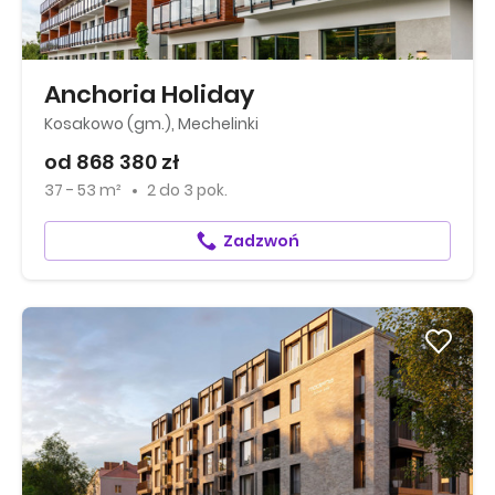
Anchoria Holiday
Kosakowo (gm.), Mechelinki
od 868 380 zł
37 - 53 m²
2
do
3 pok.
Zadzwoń