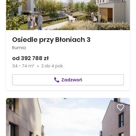
Osiedle przy Błoniach 3
Rumia
od 392 788 zł
34 - 74 m²
2
do
4 pok.
Zadzwoń