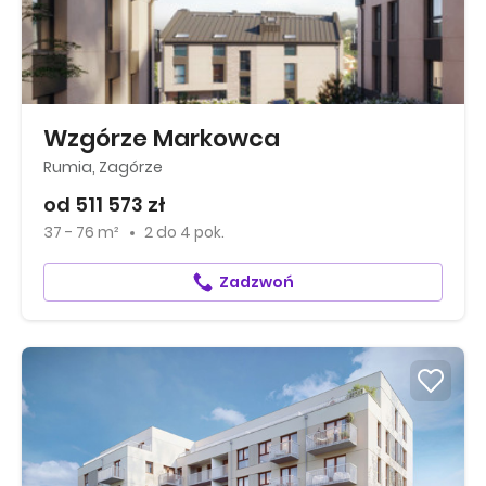
Wzgórze Markowca
Rumia, Zagórze
od 511 573 zł
37 - 76 m²
2
do
4 pok.
Zadzwoń