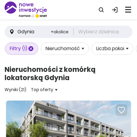
Gdynia
Wybierz dzielnicę
+okolice
Filtry
(1)
Nieruchomość
Liczba pokoi
Nieruchomości z komórką
lokatorską Gdynia
Wyniki (21)
Top oferty