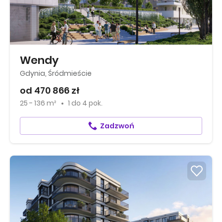
Wendy
Gdynia, Śródmieście
od 470 866 zł
25 - 136 m²
1
do
4 pok.
Zadzwoń