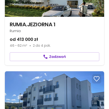
RUMIA.JEZIORNA 1
Rumia
od 413 000 zł
46 - 62 m²
2
do
4 pok.
Zadzwoń