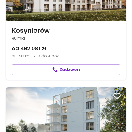
Kosynierów
Rumia
od 492 081 zł
51 - 92 m²
3
do
4 pok.
Zadzwoń