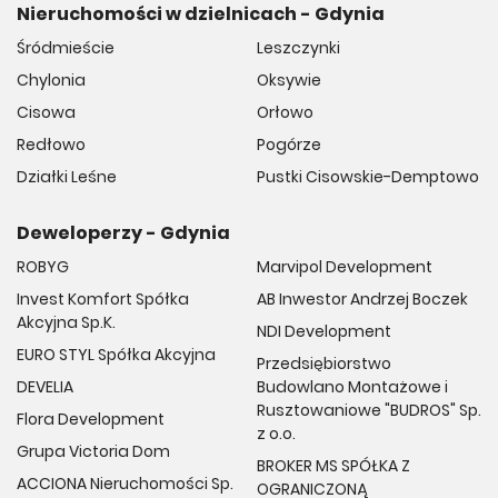
Nieruchomości w dzielnicach - Gdynia
Śródmieście
Leszczynki
Chylonia
Oksywie
Cisowa
Orłowo
Redłowo
Pogórze
Działki Leśne
Pustki Cisowskie-Demptowo
Deweloperzy - Gdynia
ROBYG
Marvipol Development
Invest Komfort Spółka
AB Inwestor Andrzej Boczek
Akcyjna Sp.K.
NDI Development
EURO STYL Spółka Akcyjna
Przedsiębiorstwo
DEVELIA
Budowlano Montażowe i
Rusztowaniowe "BUDROS" Sp.
Flora Development
z o.o.
Grupa Victoria Dom
BROKER MS SPÓŁKA Z
ACCIONA Nieruchomości Sp.
OGRANICZONĄ