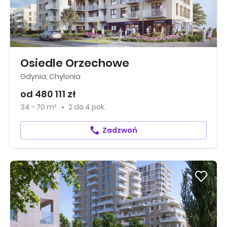
Osiedle Orzechowe
Gdynia, Chylonia
od 480 111 zł
34 - 70 m²
2
do
4 pok.
Zadzwoń