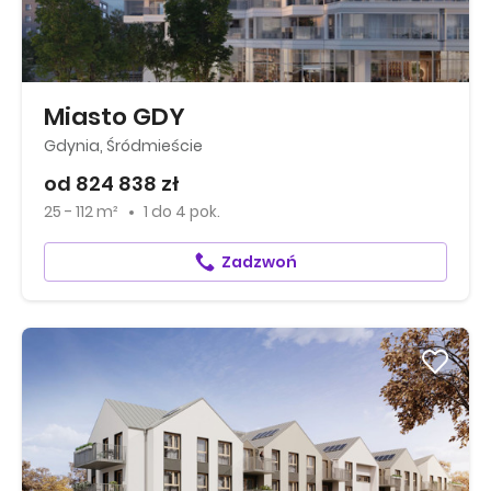
Miasto GDY
Gdynia, Śródmieście
od 824 838 zł
25 - 112 m²
1
do
4 pok.
Zadzwoń