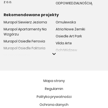
z o.o.
ODPOWIEDZIALNOŚCIĄ
Rekomendowane projekty
Murapol Siewierz Jeziorna
Omulewska
Murapol Apartamenty Na
Atria Nowe Żerniki
Wzgórzu
Osiedle Art Park
Murapol Osiedle Ferrovia
Vilda Arte
Murapol Osiedle Faktoria
Och!Widzew
Murapol Aviator
Fuelda etap II
Murapol Osiedle Wolka
Osiedle Meiera
Murapol Trzy Lipki
Żabiniec Vita
Murapol Osiedle Filo
Rytm Mokotowa
Mapa strony
Murapol Osiedle Szafirove
Apartamenty ESENCJA II
Regulamin
Murapol Agosto
Kopernika 71
Polityka prywatności
Murapol Forum
Fort Natura Etap II
Murapol Primo
Ochrona danych
Osiedle Imbramowskie