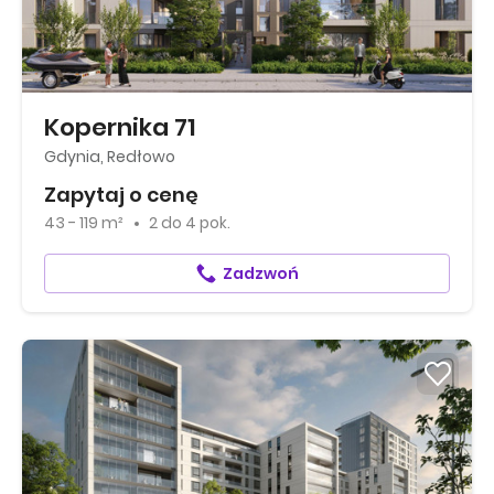
Kopernika 71
Gdynia, Redłowo
Zapytaj o cenę
43 - 119 m²
2
do
4 pok.
Zadzwoń