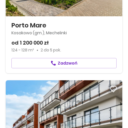
Porto Mare
Kosakowo (gm.), Mechelinki
od 1 200 000 zł
124 - 128 m²
2
do
5 pok.
Zadzwoń