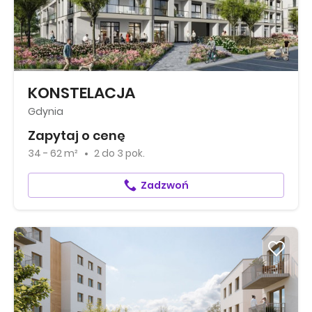
KONSTELACJA
Gdynia
Zapytaj o cenę
34 - 62 m²
2
do
3 pok.
Zadzwoń