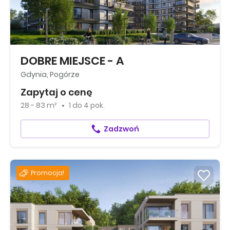
DOBRE MIEJSCE - A
Gdynia, Pogórze
Zapytaj o cenę
28 - 83 m²
1
do
4 pok.
Zadzwoń
Promocja!