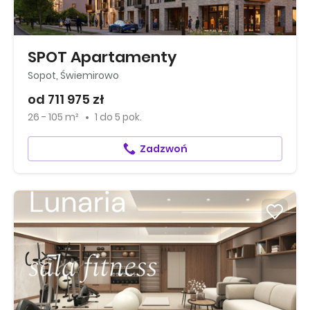
SPOT Apartamenty
Sopot, Świemirowo
od 711 975 zł
26 - 105 m²
1
do
5 pok.
Zadzwoń