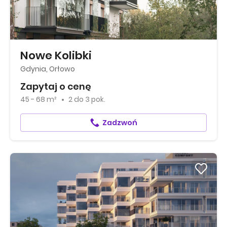
Nowe Kolibki
Gdynia, Orłowo
Zapytaj o cenę
45 - 68 m²
2
do
3 pok.
Zadzwoń