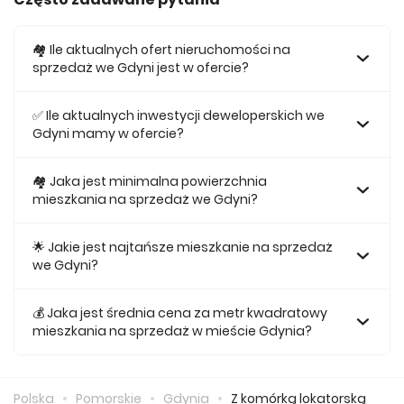
🏘️ Ile aktualnych ofert nieruchomości na
sprzedaż we Gdyni jest w ofercie?
W ofercie posiadamy obecnie 885 mieszkań na sprzedaż
we Gdyni.
✅ Ile aktualnych inwestycji deweloperskich we
Gdyni mamy w ofercie?
Obecnie w ofercie posiadamy 21 inwestycji
deweloperskich we Gdyni.
🏘 Jaka jest minimalna powierzchnia
mieszkania na sprzedaż we Gdyni?
Najmniejsze mieszkanie dostępne na sprzedaż we Gdyni
jest 25,16.
🌟 Jakie jest najtańsze mieszkanie na sprzedaż
we Gdyni?
Najtańsze mieszkanie na sprzedaż we Gdyni w naszej
ofercie kosztuje 326 374 zł.
💰 Jaka jest średnia cena za metr kwadratowy
mieszkania na sprzedaż w mieście Gdynia?
Średnio za m2 nowego mieszkania we Gdyni musimy
zapłacić 15 337 zł.
Polska
Pomorskie
Gdynia
Z komórką lokatorską