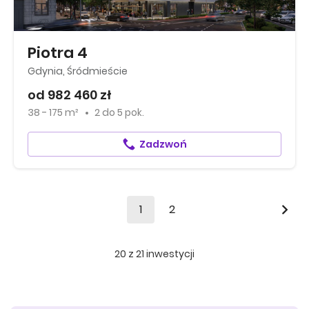
Piotra 4
Gdynia, Śródmieście
od 982 460 zł
38 - 175 m²
2
do
5 pok.
Zadzwoń
1
2
20
z
21
inwestycji