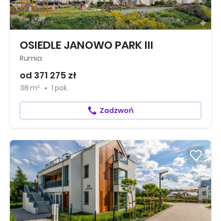
OSIEDLE JANOWO PARK III
Rumia
od 371 275 zł
38 m²
1 pok.
Zadzwoń