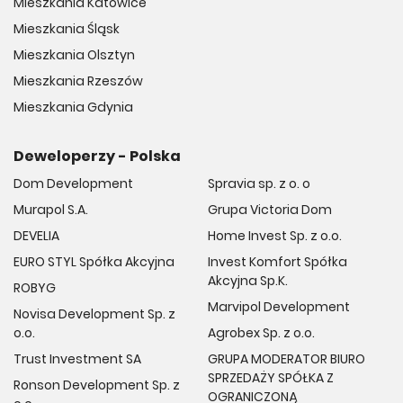
Mieszkania Katowice
Mieszkania Śląsk
Mieszkania Olsztyn
Mieszkania Rzeszów
Mieszkania Gdynia
Deweloperzy - Polska
Dom Development
Spravia sp. z o. o
Murapol S.A.
Grupa Victoria Dom
DEVELIA
Home Invest Sp. z o.o.
EURO STYL Spółka Akcyjna
Invest Komfort Spółka
Akcyjna Sp.K.
ROBYG
Marvipol Development
Novisa Development Sp. z
o.o.
Agrobex Sp. z o.o.
Trust Investment SA
GRUPA MODERATOR BIURO
SPRZEDAŻY SPÓŁKA Z
Ronson Development Sp. z
OGRANICZONĄ