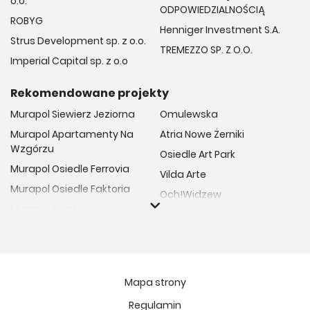
o.o.
ODPOWIEDZIALNOŚCIĄ
ROBYG
Henniger Investment S.A.
Strus Development sp. z o.o.
TREMEZZO SP. Z O.O.
Imperial Capital sp. z o.o
Rekomendowane projekty
Murapol Siewierz Jeziorna
Omulewska
Murapol Apartamenty Na
Atria Nowe Żerniki
Wzgórzu
Osiedle Art Park
Murapol Osiedle Ferrovia
Vilda Arte
Murapol Osiedle Faktoria
Och!Widzew
Murapol Aviator
Fuelda etap II
Murapol Osiedle Wolka
Osiedle Meiera
Murapol Trzy Lipki
Żabiniec Vita
Murapol Osiedle Filo
Rytm Mokotowa
Mapa strony
Murapol Osiedle Szafirove
Apartamenty ESENCJA II
Regulamin
Murapol Agosto