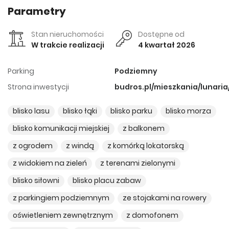
Parametry
Stan nieruchomości
Dostępne od
W trakcie realizacji
4 kwartał 2026
Parking
Podziemny
Strona inwestycji
budros.pl/mieszkania/lunaria
blisko lasu
blisko łąki
blisko parku
blisko morza
blisko komunikacji miejskiej
z balkonem
z ogrodem
z windą
z komórką lokatorską
z widokiem na zieleń
z terenami zielonymi
blisko siłowni
blisko placu zabaw
z parkingiem podziemnym
ze stojakami na rowery
oświetleniem zewnętrznym
z domofonem