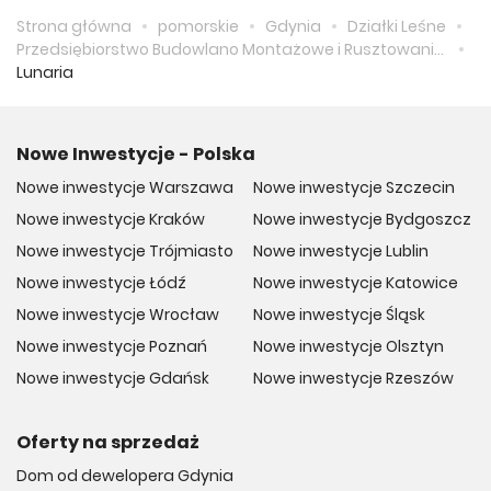
plac zabaw dla najmłodszych gwarantują idealne warunki
Strona główna
pomorskie
Gdynia
Działki Leśne
do wypoczynku po ciężkim dniu.
Przedsiębiorstwo Budowlano Montażowe i Rusztowaniowe "BUDROS" Sp. z o.o.
Lunaria
Wewnętrzny i zewnętrzny parking rowerowy: Liczne
miejsca parkingowe dedykowane rowerom wraz ze stacją
Nowe Inwestycje - Polska
naprawczą.
Wewnętrzna sala fitness: Miejsce, które pozwala na chwilę
Nowe inwestycje Warszawa
Nowe inwestycje Szczecin
wyciszenia np. w formie medytacji, jogi i ćwiczeń
Nowe inwestycje Kraków
Nowe inwestycje Bydgoszcz
oddechowych, co stanowi idealne dopełnienie stylu życia
opartego na równowadze między ciałem a duchem.
Nowe inwestycje Trójmiasto
Nowe inwestycje Lublin
Nowe inwestycje Łódź
Nowe inwestycje Katowice
Nowe inwestycje Wrocław
Nowe inwestycje Śląsk
Nowe inwestycje Poznań
Nowe inwestycje Olsztyn
Nowe inwestycje Gdańsk
Nowe inwestycje Rzeszów
Oferty na sprzedaż
Dom od dewelopera Gdynia