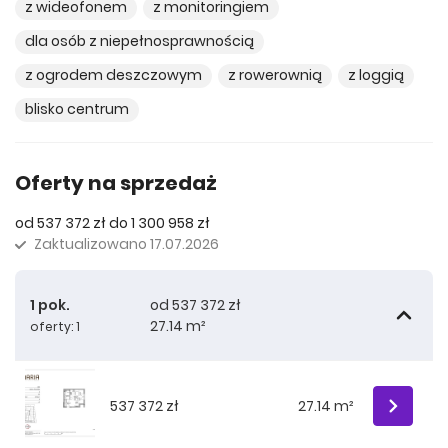
z wideofonem
z monitoringiem
dla osób z niepełnosprawnością
z ogrodem deszczowym
z rowerownią
z loggią
blisko centrum
Oferty na sprzedaż
od 537 372 zł do 1 300 958 zł
Zaktualizowano
17.07.2026
1 pok.
od 537 372 zł
27.14 m²
oferty: 1
537 372 zł
27.14 m²