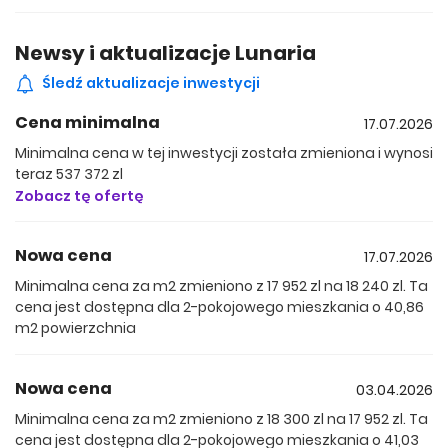
z myślą o funkcjonalności bez kompromisów. Dostępne
układy to doskonałe rozwiązanie zarówno dla młodych
Newsy i aktualizacje Lunaria
rodzin poszukujących wymarzonej przestrzeni, jak i dla
inwestorów pragnących ulokować swój kapitał w
Śledź aktualizacje inwestycji
nieruchomościach.
Cena minimalna
17.07.2026
Mieszkania trzypokojowe
Minimalna cena w tej inwestycji została zmieniona i wynosi
Propozycja trzydziestu pięciu lokali trzypokojowych ukazuje
teraz 537 372 zl
zróżnicowane aranżacje – od mieszkań o powierzchni 46–
Zobacz tę ofertę
48 m², przez te o metrażach 53–54 m² i 56–58 m², aż po
największe apartamenty powyżej 63 m². Warto podkreślić,
że większość lokali została zaprojektowana jako
Nowa cena
17.07.2026
dwustronna, co znacząco podnosi komfort codziennego
Minimalna cena za m2 zmieniono z 17 952 zl na 18 240 zl. Ta
mieszkania, z naciskiem na przestronność, naturalne
cena jest dostępna dla 2-pokojowego mieszkania o 40,86
oświetlenie oraz doskonałą wentylację.
m2 powierzchnia
Poszukujesz większej przestrzeni? Mamy dla Ciebie
dodatkową możliwość! W ramach inwestycji Lunaria
Nowa cena
03.04.2026
istnieje opcja łączenia mieszkań, dzięki czemu możesz
stworzyć przestrzeń idealnie dopasowaną do Twoich
Minimalna cena za m2 zmieniono z 18 300 zl na 17 952 zl. Ta
potrzeb. Zapytaj o szczegóły.
cena jest dostępna dla 2-pokojowego mieszkania o 41,03