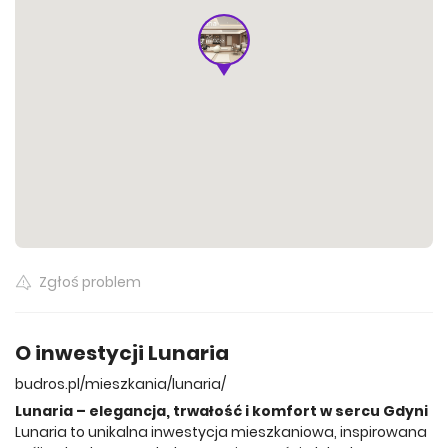
777 670 zł
908 960 zł
40.93 m²
47.84 m²
Wszystkie oferty
1 022 592 zł
53.26 m²
Wszystkie oferty
Zgłoś problem
O inwestycji Lunaria
budros.pl/mieszkania/lunaria/
Lunaria – elegancja, trwałość i komfort w sercu Gdyni
Lunaria to unikalna inwestycja mieszkaniowa, inspirowana