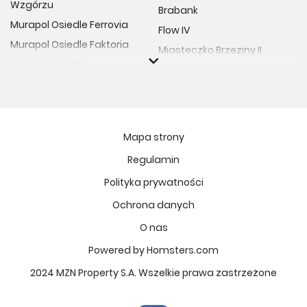
Wzgórzu
Brabank
Murapol Osiedle Ferrovia
Flow IV
Murapol Osiedle Faktoria
Miasteczko Brzeziny II
Murapol Aviator
M Bemowo
Murapol Osiedle Wolka
Moja Retkinia
Murapol Trzy Lipki
Przy Placu Wolności
Murapol Osiedle Filo
Miasto GDY
Mapa strony
Murapol Osiedle Szafirove
Niedziałkowskiego Park
Regulamin
Murapol Agosto
Och!Widzew
Polityka prywatności
Murapol Forum
MIASTECZKO NOVA FALA
Murapol Primo
Ochrona danych
Żywiecka Vita
Murapol Motivo
O nas
Osiedle Art Park
Murapol Helio
Apartamenty Krakowska
Powered by Homsters.com
Murapol Rivo
Vilda Arte
2024 MZN Property S.A. Wszelkie prawa zastrzeżone
Murapol Prado
Osiedle Lissa
Murapol Corfa