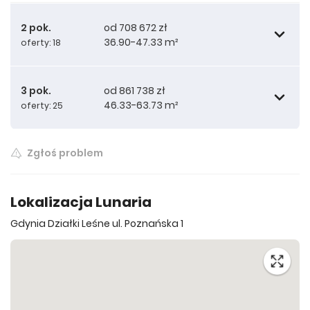
2 pok.
od 708 672 zł
36.90-47.33 m²
oferty: 18
3 pok.
od 861 738 zł
46.33-63.73 m²
oferty: 25
708 672 zł
36.90 m²
Zgłoś problem
716 248 zł
861 738 zł
36.92 m²
46.33 m²
Lokalizacja Lunaria
Gdynia Działki Leśne ul. Poznańska 1
710 976 zł
917 038 zł
37.03 m²
47.27 m²
745 286 zł
916 992 zł
40.86 m²
47.76 m²