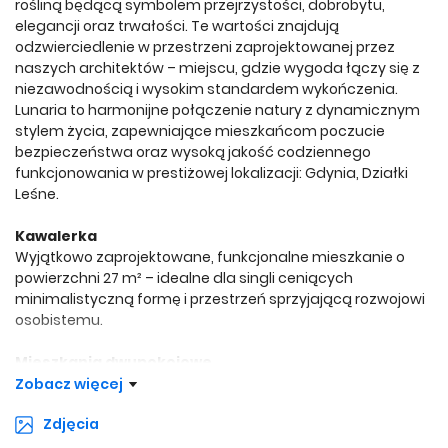
rośliną będącą symbolem przejrzystości, dobrobytu,
elegancji oraz trwałości. Te wartości znajdują
odzwierciedlenie w przestrzeni zaprojektowanej przez
naszych architektów – miejscu, gdzie wygoda łączy się z
niezawodnością i wysokim standardem wykończenia.
Lunaria to harmonijne połączenie natury z dynamicznym
stylem życia, zapewniające mieszkańcom poczucie
bezpieczeństwa oraz wysoką jakość codziennego
funkcjonowania w prestiżowej lokalizacji: Gdynia, Działki
Leśne.
Kawalerka
Wyjątkowo zaprojektowane, funkcjonalne mieszkanie o
powierzchni 27 m² – idealne dla singli ceniących
minimalistyczną formę i przestrzeń sprzyjającą rozwojowi
osobistemu.
Mieszkania dwupokojowe
Wśród dwudziestu czterech lokali dwupokojowych
Zobacz więcej
przeważają te o powierzchni 41 m². Dostępne są również
Zdjęcia
warianty mieszczące się w przedziale 37–40 m² oraz o
większych metrażach 45–47 m² – całość zaprojektowana