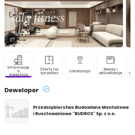
1
/7
Informacje
Oferty na
Newsy i
o
Lokalizacja
sprzedaż
aktualizacje
de
inwestycji
Deweloper
Przedsiębiorstwo Budowlano Montażowe
i Rusztowaniowe "BUDROS" Sp. z o.o.