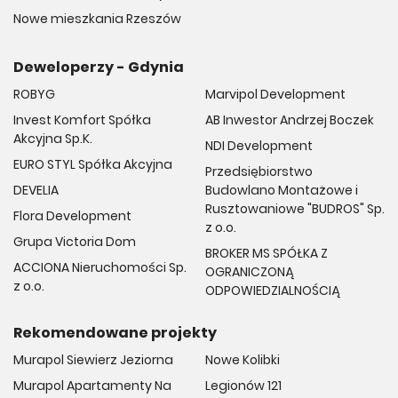
Nowe mieszkania Rzeszów
Deweloperzy - Gdynia
ROBYG
Marvipol Development
Invest Komfort Spółka
AB Inwestor Andrzej Boczek
Akcyjna Sp.K.
NDI Development
EURO STYL Spółka Akcyjna
Przedsiębiorstwo
DEVELIA
Budowlano Montażowe i
Rusztowaniowe "BUDROS" Sp.
Flora Development
z o.o.
Grupa Victoria Dom
BROKER MS SPÓŁKA Z
ACCIONA Nieruchomości Sp.
OGRANICZONĄ
z o.o.
ODPOWIEDZIALNOŚCIĄ
Rekomendowane projekty
Murapol Siewierz Jeziorna
Nowe Kolibki
Murapol Apartamenty Na
Legionów 121