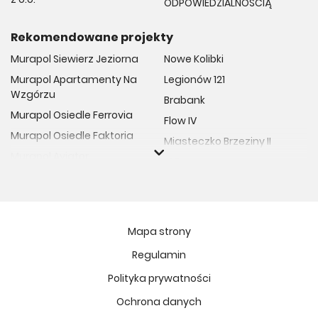
ODPOWIEDZIALNOŚCIĄ
Rekomendowane projekty
Murapol Siewierz Jeziorna
Nowe Kolibki
Murapol Apartamenty Na
Legionów 121
Wzgórzu
Brabank
Murapol Osiedle Ferrovia
Flow IV
Murapol Osiedle Faktoria
Miasteczko Brzeziny II
Murapol Aviator
M Bemowo
Murapol Osiedle Wolka
Moja Retkinia
Murapol Trzy Lipki
Przy Placu Wolności
Murapol Osiedle Filo
Miasto GDY
Mapa strony
Murapol Osiedle Szafirove
Niedziałkowskiego Park
Regulamin
Murapol Agosto
Och!Widzew
Polityka prywatności
Murapol Forum
MIASTECZKO NOVA FALA
Murapol Primo
Ochrona danych
Żywiecka Vita