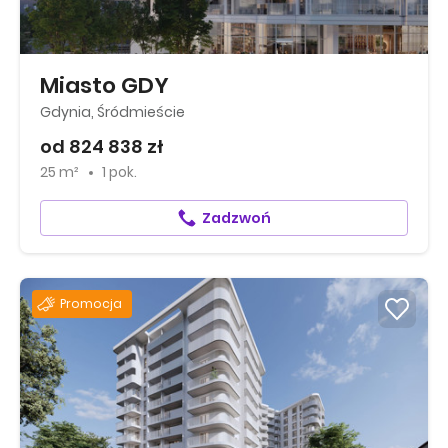
Miasto GDY
Gdynia, Śródmieście
od 824 838 zł
25 m²
1 pok.
Zadzwoń
Promocja