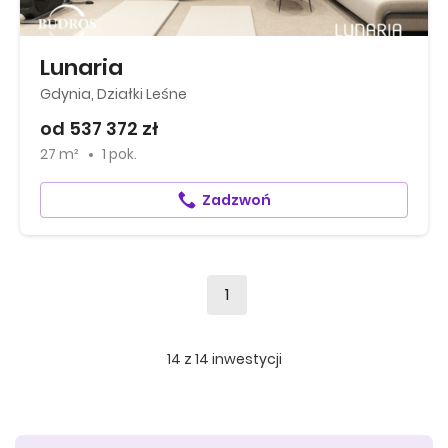
Lunaria
Gdynia, Działki Leśne
od 537 372 zł
27 m²
1 pok.
Zadzwoń
1
14
z
14
inwestycji