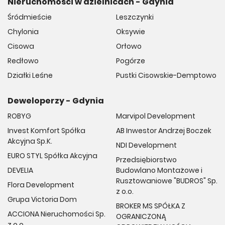
Nieruchomości w dzielnicach - Gdynia
Śródmieście
Leszczynki
Chylonia
Oksywie
Cisowa
Orłowo
Redłowo
Pogórze
Działki Leśne
Pustki Cisowskie-Demptowo
Deweloperzy - Gdynia
ROBYG
Marvipol Development
Invest Komfort Spółka
AB Inwestor Andrzej Boczek
Akcyjna Sp.K.
NDI Development
EURO STYL Spółka Akcyjna
Przedsiębiorstwo
DEVELIA
Budowlano Montażowe i
Rusztowaniowe "BUDROS" Sp.
Flora Development
z o.o.
Grupa Victoria Dom
BROKER MS SPÓŁKA Z
ACCIONA Nieruchomości Sp.
OGRANICZONĄ
z o.o.