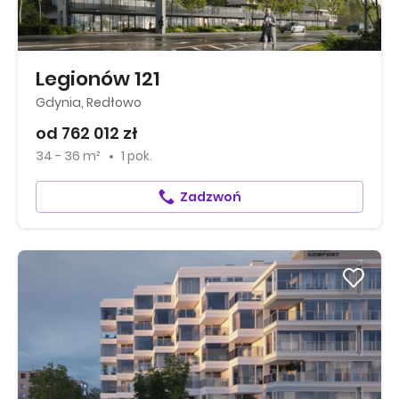
Legionów 121
Gdynia, Redłowo
od 762 012 zł
34 - 36 m²
1 pok.
Zadzwoń