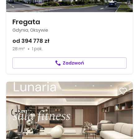
Fregata
Gdynia, Oksywie
od 394 778 zł
28 m²
1 pok.
Zadzwoń