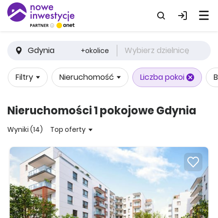
Gdynia
Wybierz dzielnicę
+okolice
Filtry
Nieruchomość
Liczba pokoi
B
Nieruchomości 1 pokojowe Gdynia
Wyniki (14)
Top oferty