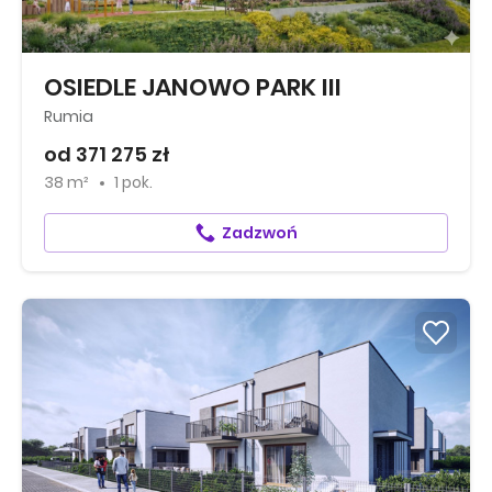
OSIEDLE JANOWO PARK III
Rumia
od 371 275 zł
38 m²
1 pok.
Zadzwoń