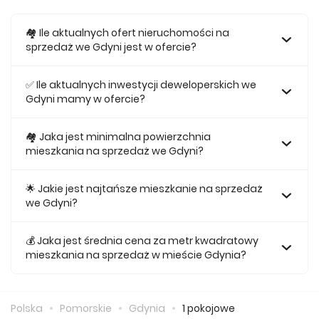
🏘️ Ile aktualnych ofert nieruchomości na
sprzedaż we Gdyni jest w ofercie?
W ofercie posiadamy obecnie 1109 mieszkań na sprzedaż
we Gdyni.
✅ Ile aktualnych inwestycji deweloperskich we
Gdyni mamy w ofercie?
Obecnie w ofercie posiadamy 14 inwestycji
deweloperskich we Gdyni.
🏘 Jaka jest minimalna powierzchnia
mieszkania na sprzedaż we Gdyni?
Najmniejsze mieszkanie dostępne na sprzedaż we Gdyni
jest 25,07.
🌟 Jakie jest najtańsze mieszkanie na sprzedaż
we Gdyni?
Najtańsze mieszkanie na sprzedaż we Gdyni w naszej
ofercie kosztuje 296 464 zł.
💰 Jaka jest średnia cena za metr kwadratowy
mieszkania na sprzedaż w mieście Gdynia?
Średnio za m2 nowego mieszkania we Gdyni musimy
zapłacić 14 039 zł.
Polska
Pomorskie
Gdynia
1 pokojowe