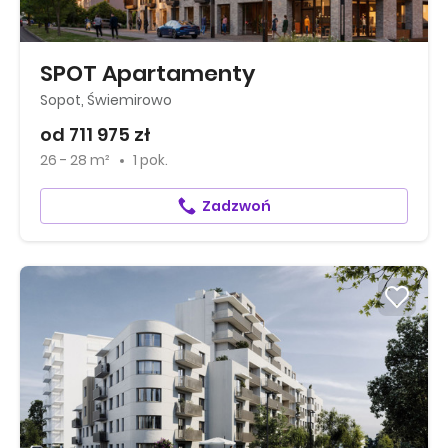
SPOT Apartamenty
Sopot, Świemirowo
od 711 975 zł
26 - 28 m²
1 pok.
Zadzwoń