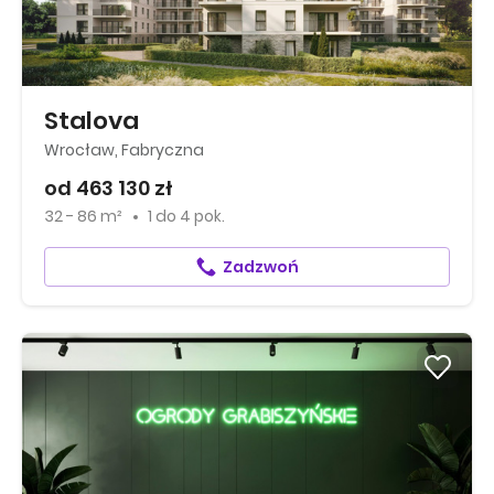
Stalova
Wrocław, Fabryczna
od 463 130 zł
32 - 86 m²
1
do
4 pok.
Zadzwoń