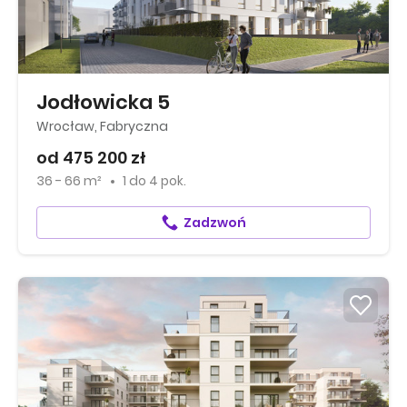
Jodłowicka 5
Wrocław, Fabryczna
od 475 200 zł
36 - 66 m²
1
do
4 pok.
Zadzwoń