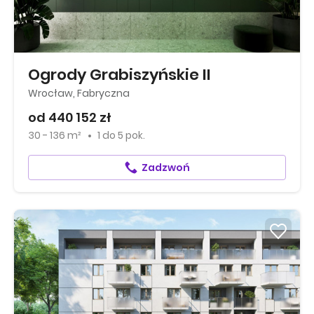
Ogrody Grabiszyńskie II
Wrocław, Fabryczna
od 440 152 zł
30 - 136 m²
1
do
5 pok.
Zadzwoń