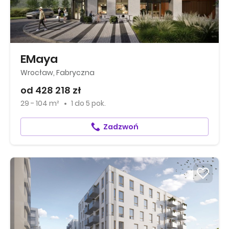
EMaya
Wrocław, Fabryczna
od 428 218 zł
29 - 104 m²
1
do
5 pok.
Zadzwoń