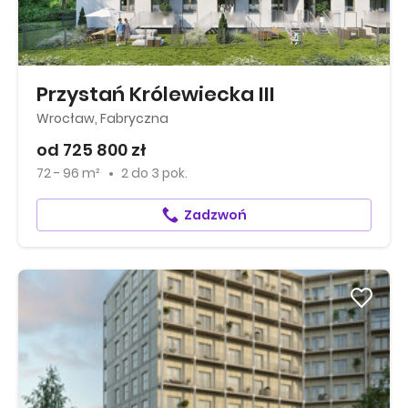
Przystań Królewiecka III
Wrocław, Fabryczna
od 725 800 zł
72 - 96 m²
2
do
3 pok.
Zadzwoń