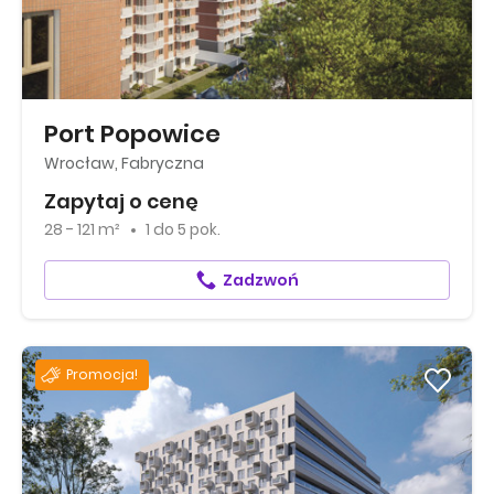
Port Popowice
Wrocław, Fabryczna
Zapytaj o cenę
28 - 121 m²
1
do
5 pok.
Zadzwoń
Promocja!