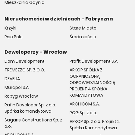
Mieszkania Gdynia
Nieruchomości w dzielnicach - Fabryczna
Krzyki
Stare Miasto
Psie Pole
Śródmieście
Deweloperzy - Wrocław
Dom Development
Profit Development S.A.
TREMEZZO SP. Z O.O.
ARKOP SPÓŁKA Z
OGRANICZONĄ
DEVELIA
ODPOWIEDZIALNOŚCIĄ
Murapol S.A.
PROJEKT 4 SPÓŁKA
KOMANDYTOWA
Robyg Wrocław
ARCHICOM S.A.
Rafin Developer Sp. z o.o.
Spółka komandytowa
PCG Sp. z o.o.
Sagaris Constructions Sp. z
ARKOP Sp. z o.o. Projekt 2
o.o.
Spółka Komandytowa