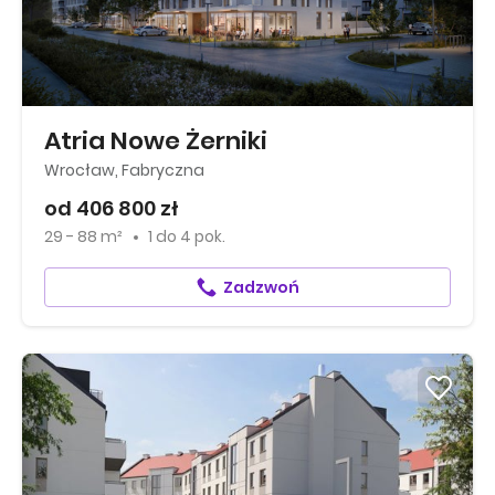
Atria Nowe Żerniki
Wrocław, Fabryczna
od 406 800 zł
29 - 88 m²
1
do
4 pok.
Zadzwoń