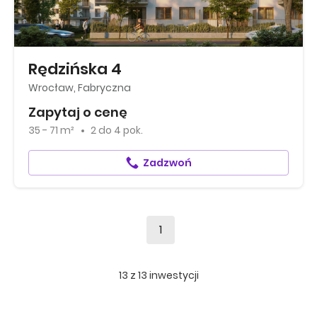
Rędzińska 4
Wrocław, Fabryczna
Zapytaj o cenę
35 - 71 m²
2
do
4 pok.
Zadzwoń
1
13
z
13
inwestycji