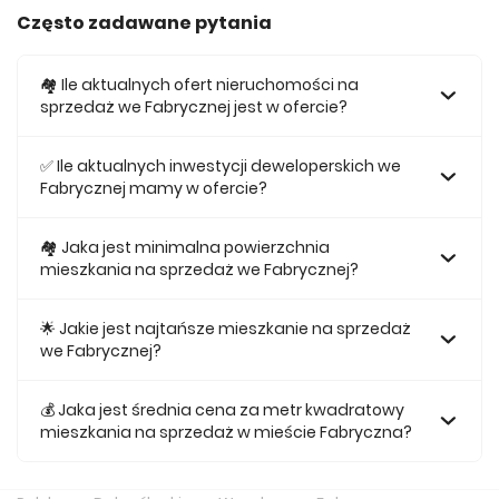
Często zadawane pytania
🏘️ Ile aktualnych ofert nieruchomości na
sprzedaż we Fabrycznej jest w ofercie?
W ofercie posiadamy obecnie 1033 mieszkań na sprzedaż
we Fabrycznej.
✅ Ile aktualnych inwestycji deweloperskich we
Fabrycznej mamy w ofercie?
Obecnie w ofercie posiadamy 13 inwestycji
deweloperskich we Fabrycznej.
🏘 Jaka jest minimalna powierzchnia
mieszkania na sprzedaż we Fabrycznej?
Najmniejsze mieszkanie dostępne na sprzedaż we
Fabrycznej jest 27,87.
🌟 Jakie jest najtańsze mieszkanie na sprzedaż
we Fabrycznej?
Najtańsze mieszkanie na sprzedaż we Fabrycznej w naszej
ofercie kosztuje 385 303 zł.
💰 Jaka jest średnia cena za metr kwadratowy
mieszkania na sprzedaż w mieście Fabryczna?
Średnio za m2 nowego mieszkania we Fabrycznej musimy
zapłacić 13 762 zł.