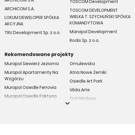
ARCHICOM S.A.
TOSCOM Development
ARCHICOM S.A.
TOSCOM DEVELOPMENT
WIELKA T. SZYCHLIŃSKI SPÓŁKA
LOKUM DEWELOPER SPÓŁKA
KOMANDYTOWA
AKCYJNA
Marvipol Development
TRU Development Sp. z o.o.
Rodis Sp. z o.o.
Rekomendowane projekty
Murapol Siewierz Jeziorna
Omulewska
Murapol Apartamenty Na
Atria Nowe Żerniki
Wzgórzu
Osiedle Art Park
Murapol Osiedle Ferrovia
Vilda Arte
Murapol Osiedle Faktoria
Och!Widzew
Murapol Aviator
Fuelda etap II
Murapol Osiedle Wolka
Osiedle Meiera
Murapol Trzy Lipki
Żabiniec Vita
Murapol Osiedle Filo
Rytm Mokotowa