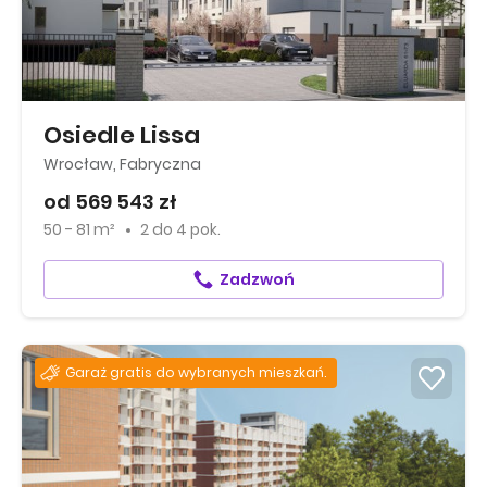
Osiedle Lissa
Wrocław, Fabryczna
od 569 543 zł
50 - 81 m²
2
do
4 pok.
Zadzwoń
Garaż gratis do wybranych mieszkań.