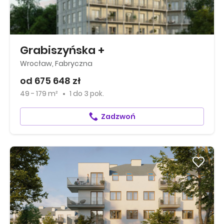
Grabiszyńska +
Wrocław, Fabryczna
od 675 648 zł
49 - 179 m²
1
do
3 pok.
Zadzwoń