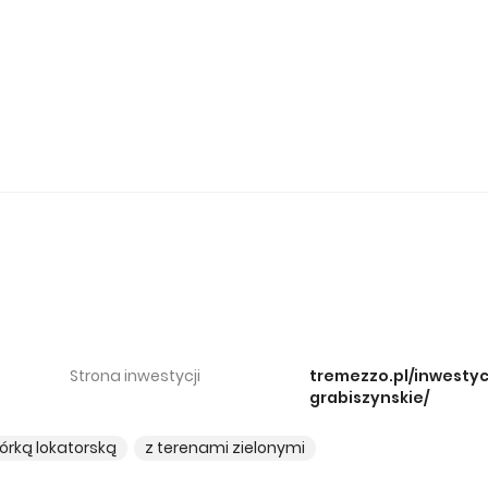
Strona inwestycji
tremezzo.pl/inwestyc
grabiszynskie/
órką lokatorską
z terenami zielonymi