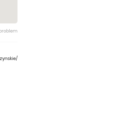
 problem
zynskie/