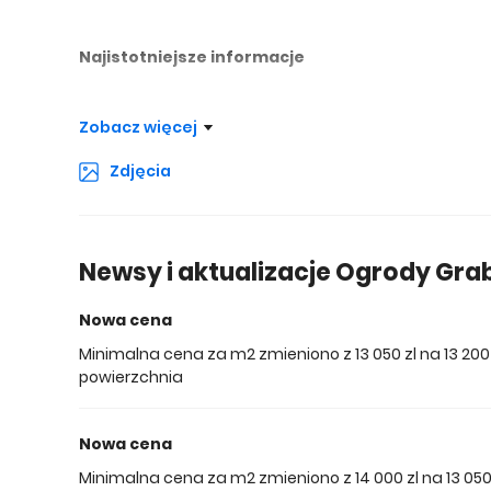
Najistotniejsze informacje
Drugi etap budowy osiedla Ogrody Grabiszyńskie obej
Zobacz więcej
zróżnicowanej wysokości (zależnej od piętra), wahają
19 mkw, jak i większe mieszkania: 2-pokojowe o metr
Zdjęcia
pokojowe o metrażu od 101 do 137 mkw i wyjątkowo pr
nowatorskimi, szklanymi balkonami, które nie tylko z
kosztów utrzymania. Użycie stonowanej i jednolitej 
Newsy i aktualizacje Ogrody Grab
wygląd.
Nowa cena
Lokalizacja
Minimalna cena za m2 zmieniono z 13 050 zl na 13 200
powierzchnia
Ogrody Grabiszyńskie są zlokalizowane w części Wrocł
Grabiszynek, przy Alei Hallera. Południowo-zachodnia
jednocześnie znajduje się blisko terenów zielonych, co
Nowa cena
Minimalna cena za m2 zmieniono z 14 000 zl na 13 05