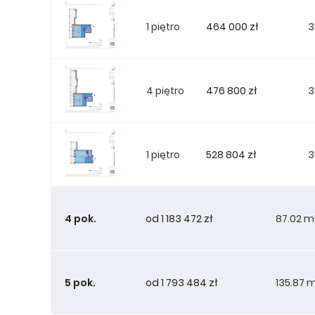
464 000 zł
1 piętro
3
476 800 zł
4 piętro
3
528 804 zł
1 piętro
3
4 pok.
od 1 183 472 zł
87.02 m
5 pok.
od 1 793 484 zł
135.87 
1 183 472 zł
10 piętro
8