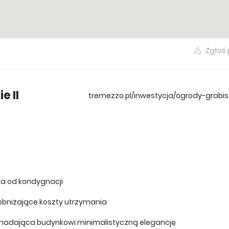
Zgłoś
e II
tremezzo.pl/inwestycja/ogrody-grabis
a od kondygnacji
i obniżające koszty utrzymania
, nadająca budynkowi minimalistyczną elegancję