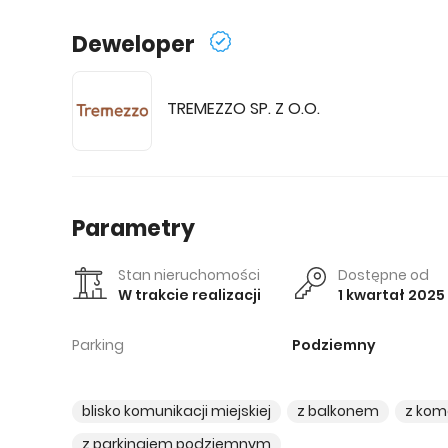
Deweloper
TREMEZZO SP. Z O.O.
Parametry
Stan nieruchomości
Dostępne od
W trakcie realizacji
1 kwartał 2025
Parking
Podziemny
blisko komunikacji miejskiej
z balkonem
z kom
z parkingiem podziemnym