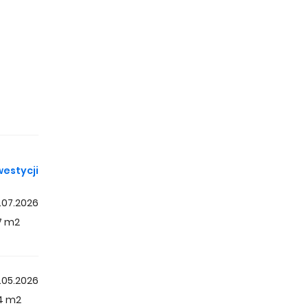
zchni od
ia się
iczenie
zny
westycji
.07.2026
87 m2
c, a
.05.2026
84 m2