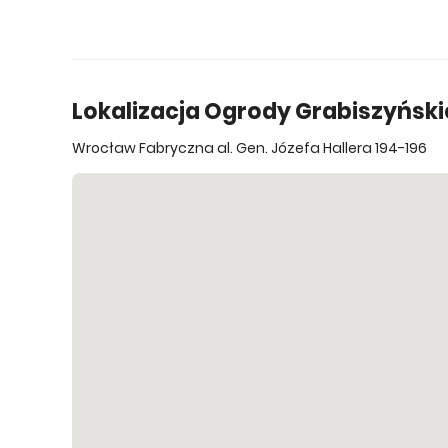
1 793 484 zł
10 piętro
1
Lokalizacja Ogrody Grabiszyńskie
Wrocław Fabryczna al. Gen. Józefa Hallera 194-196