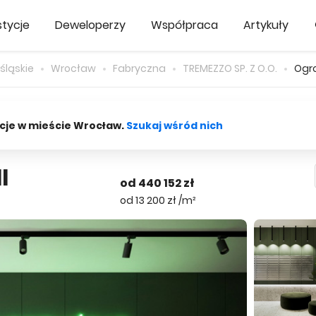
tycje
Deweloperzy
Współpraca
Artykuły
śląskie
Wrocław
Fabryczna
TREMEZZO SP. Z O.O.
Ogro
cje w mieście Wrocław.
Szukaj wśród nich
I
od 440 152 zł
od 13 200 zł /m²