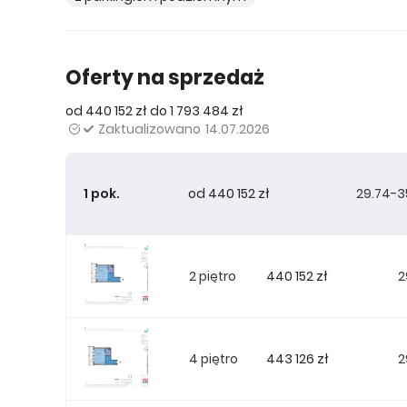
Oferty na sprzedaż
od 440 152 zł do 1 793 484 zł
Zaktualizowano
14.07.2026
1 pok.
od 440 152 zł
29.74-3
440 152 zł
2 piętro
2
443 126 zł
4 piętro
2