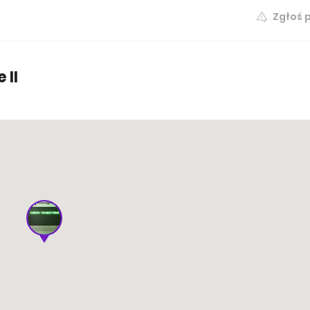
Zgłoś 
Spraw
35.87 m²
13 200 zł /m²
dostępne
 II