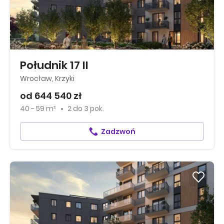
Południk 17 II
Wrocław, Krzyki
od 644 540 zł
40 - 59 m²
2
do
3 pok.
Zadzwoń