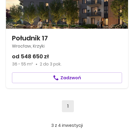
Południk 17
Wrocław, Krzyki
od 548 650 zł
36 - 55 m²
2
do
3 pok.
Zadzwoń
1
3
z
4
inwestycji