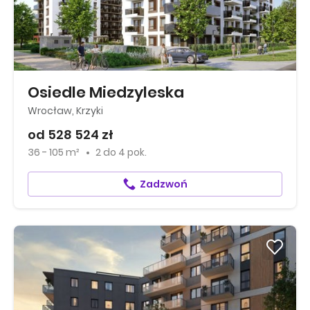
Osiedle Miedzyleska
Wrocław, Krzyki
od 528 524 zł
36 - 105 m²
2
do
4 pok.
Zadzwoń