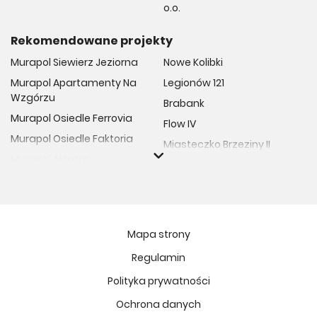
o.o.
Rekomendowane projekty
Murapol Siewierz Jeziorna
Nowe Kolibki
Murapol Apartamenty Na
Legionów 121
Wzgórzu
Brabank
Murapol Osiedle Ferrovia
Flow IV
Murapol Osiedle Faktoria
Miasteczko Brzeziny II
Murapol Aviator
M Bemowo
Murapol Osiedle Wolka
Moja Retkinia
Murapol Trzy Lipki
Przy Placu Wolności
Murapol Osiedle Filo
Miasto GDY
Mapa strony
Murapol Osiedle Szafirove
Niedziałkowskiego Park
Regulamin
Murapol Agosto
Och!Widzew
Polityka prywatności
Murapol Forum
MIASTECZKO NOVA FALA
Murapol Primo
Ochrona danych
Żywiecka Vita