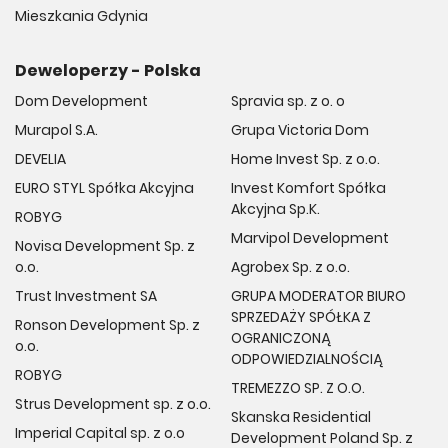
Mieszkania Gdynia
Deweloperzy - Polska
Dom Development
Spravia sp. z o. o
Murapol S.A.
Grupa Victoria Dom
DEVELIA
Home Invest Sp. z o.o.
EURO STYL Spółka Akcyjna
Invest Komfort Spółka
Akcyjna Sp.K.
ROBYG
Marvipol Development
Novisa Development Sp. z
o.o.
Agrobex Sp. z o.o.
Trust Investment SA
GRUPA MODERATOR BIURO
SPRZEDAŻY SPÓŁKA Z
Ronson Development Sp. z
OGRANICZONĄ
o.o.
ODPOWIEDZIALNOŚCIĄ
ROBYG
TREMEZZO SP. Z O.O.
Strus Development sp. z o.o.
Skanska Residential
Imperial Capital sp. z o.o
Development Poland Sp. z