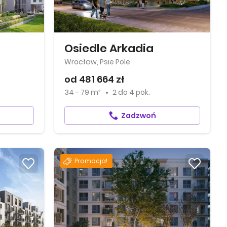
Osiedle Arkadia
Wrocław, Psie Pole
od 481 664 zł
34 - 79 m²
2
do
4 pok.
Zadzwoń
Promocja!