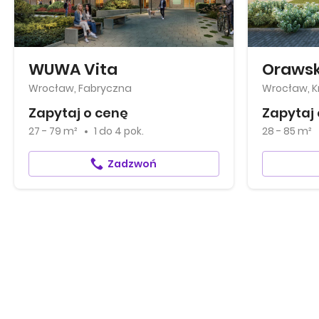
WUWA Vita
Orawsk
Wrocław, Fabryczna
Wrocław, Kr
Zapytaj o cenę
Zapytaj 
27 - 79 m²
1
do
4 pok.
28 - 85 m²
Zadzwoń