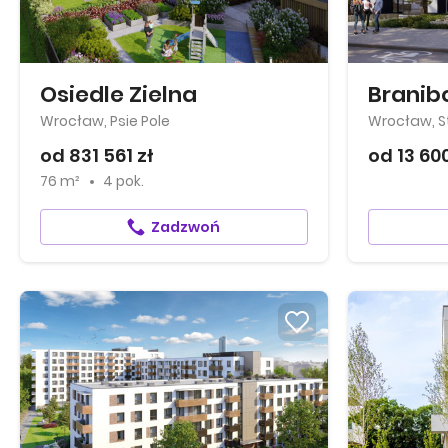
Osiedle Zielna
Branib
Wrocław, Psie Pole
Wrocław, S
od 831 561 zł
od 13 600
76 m²
4 pok.
Zadzwoń