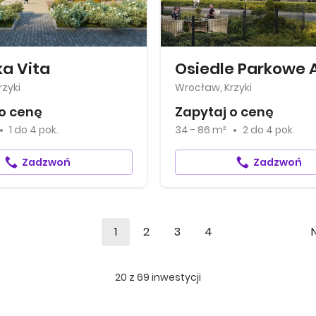
a Vita
Osiedle Parkowe A
zyki
Wrocław, Krzyki
o cenę
Zapytaj o cenę
1
do
4 pok.
34 - 86 m²
2
do
4 pok.
Zadzwoń
Zadzwoń
1
2
3
4
20
z
69
inwestycji