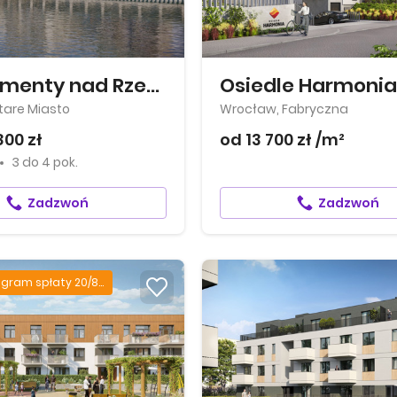
Apartamenty nad Rzeką
Osiedle Harmonia
tare Miasto
Wrocław, Fabryczna
800 zł
od 13 700 zł /m²
3
do
4 pok.
Zadzwoń
Zadzwoń
Harmonogram spłaty 20/80