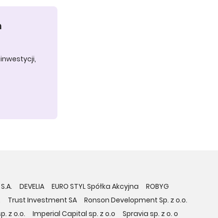
h
inwestycji,
S.A.
DEVELIA
EURO STYL Spółka Akcyjna
ROBYG
.
Trust Investment SA
Ronson Development Sp. z o.o.
. z o.o.
Imperial Capital sp. z o.o
Spravia sp. z o. o