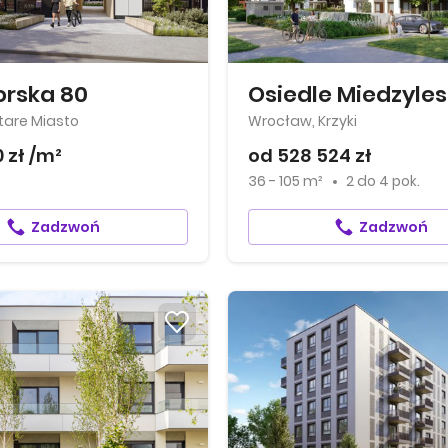
orska 80
Osiedle Miedzyle
tare Miasto
Wrocław, Krzyki
 zł /m²
od 528 524 zł
36 - 105 m²
2
do
4 pok.
Zadzwoń
Zadzwoń