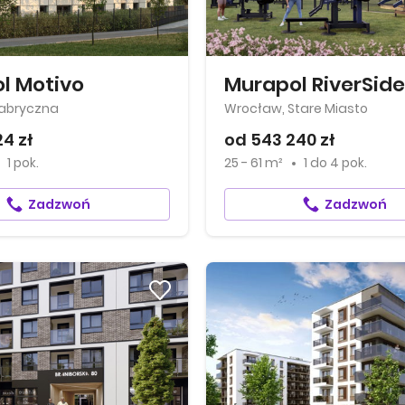
l Motivo
Murapol RiverSide
Fabryczna
Wrocław, Stare Miasto
24 zł
od 543 240 zł
1 pok.
25 - 61 m²
1
do
4 pok.
Zadzwoń
Zadzwoń