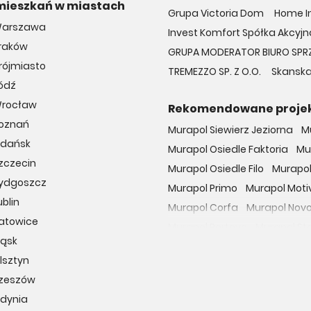
mieszkań w miastach
Grupa Victoria Dom
Home In
Warszawa
Invest Komfort Spółka Akcyjna
Kraków
GRUPA MODERATOR BIURO SPR
rójmiasto
TREMEZZO SP. Z O.O.
Skanska
ódź
Wrocław
Rekomendowane proje
Poznań
Murapol Siewierz Jeziorna
M
Gdańsk
Murapol Osiedle Faktoria
Mu
zczecin
Murapol Osiedle Filo
Murapol
Bydgoszcz
Murapol Primo
Murapol Moti
blin
Murapol Corfa
Murapol Nov
Katowice
Murapol Portovo
Murapol St
ląsk
Murapol MainPoint
Murapol 
lsztyn
Murapol UniverCity
Murapol
Rzeszów
Osiedle przy Malborskiej
Oso
Gdynia
Dzielnica Mieszkaniowa Met