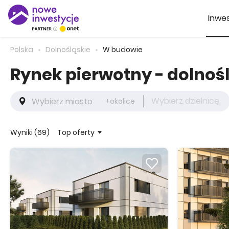
Inwes
Polska
Dolnośląskie
W budowie
Rynek pierwotny - dolnoś
Wybierz dzielnicę
+okolice
Top oferty
Wyniki (69)