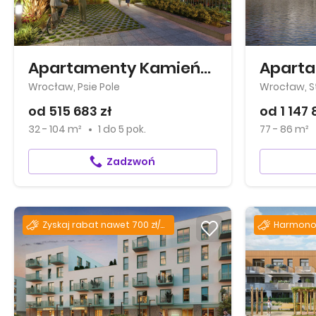
Apartamenty Kamieńskiego
Wrocław, Psie Pole
Wrocław, S
od 515 683 zł
od 1 147 
32 - 104 m²
1
do
5 pok.
77 - 86 m²
Zadzwoń
Zyskaj rabat nawet 700 zł/m2