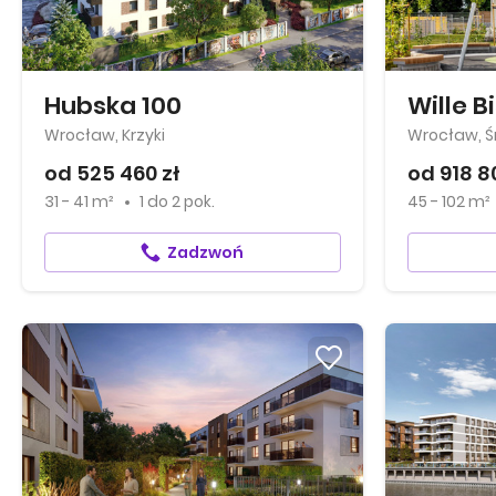
Hubska 100
Wille B
Wrocław, Krzyki
Wrocław, Ś
od 525 460 zł
od 918 8
31 - 41 m²
1
do
2 pok.
45 - 102 m²
Zadzwoń