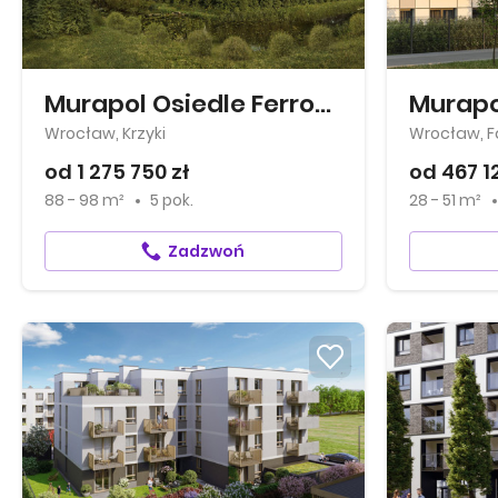
Murapol Osiedle Ferrovia
Murapo
Wrocław, Krzyki
Wrocław, 
od 1 275 750 zł
od 467 1
88 - 98 m²
5 pok.
28 - 51 m²
Zadzwoń