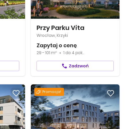
Przy Parku Vita
Wrocław, Krzyki
Zapytaj o cenę
29 - 101 m²
1
do
4 pok.
Zadzwoń
Promocja!