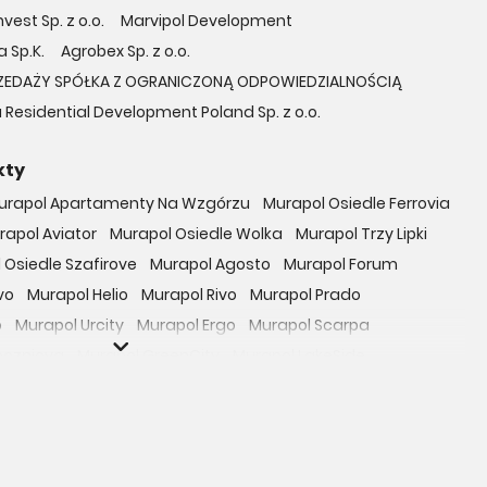
vest Sp. z o.o.
Marvipol Development
 Sp.K.
Agrobex Sp. z o.o.
ZEDAŻY SPÓŁKA Z OGRANICZONĄ ODPOWIEDZIALNOŚCIĄ
 Residential Development Poland Sp. z o.o.
kty
urapol Apartamenty Na Wzgórzu
Murapol Osiedle Ferrovia
rapol Aviator
Murapol Osiedle Wolka
Murapol Trzy Lipki
 Osiedle Szafirove
Murapol Agosto
Murapol Forum
vo
Murapol Helio
Murapol Rivo
Murapol Prado
o
Murapol Urcity
Murapol Ergo
Murapol Scarpa
oczniova
Murapol GreenCity
Murapol LakeSide
Gardenia
Murapol Nowe Bogucice
Murapol RiverSide
 EcoOne
Osiedle Mieszkaniowe Górka Narodowa
bowicka 114
Osiedle Zielna
ro Zachód
Osiedle Bokserska 71
Osiedle Urbino