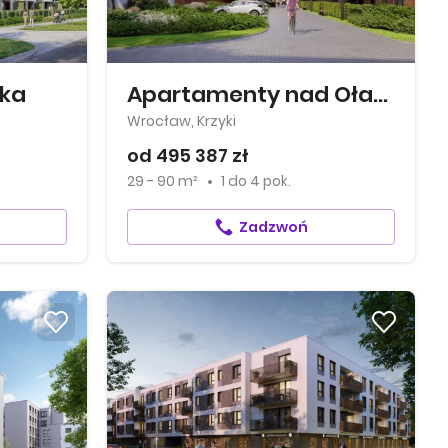
ska
Apartamenty nad Oławką
Wrocław, Krzyki
od 495 387 zł
29 - 90 m²
1
do
4 pok.
Zadzwoń