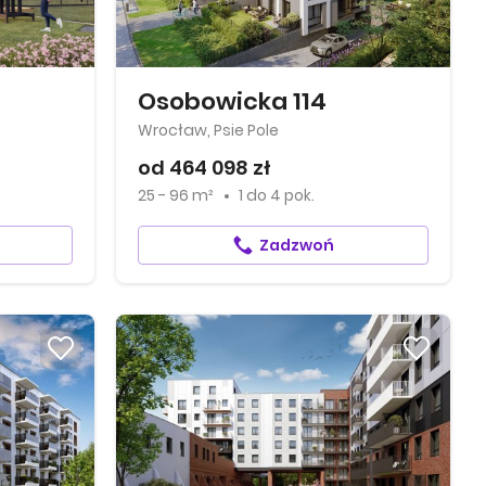
Osobowicka 114
Wrocław, Psie Pole
od 464 098 zł
25 - 96 m²
1
do
4 pok.
Zadzwoń