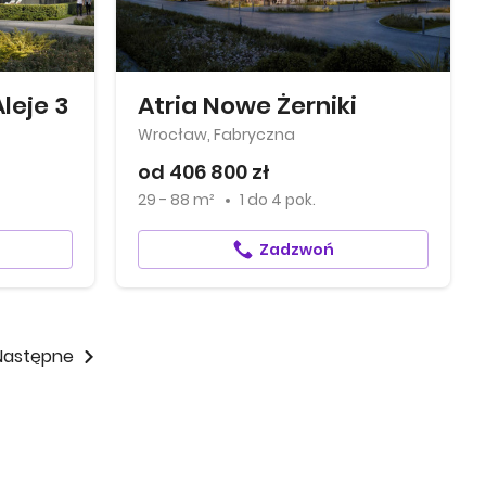
leje 3
Atria Nowe Żerniki
Wrocław, Fabryczna
od 406 800 zł
29 - 88 m²
1
do
4 pok.
Zadzwoń
Następne