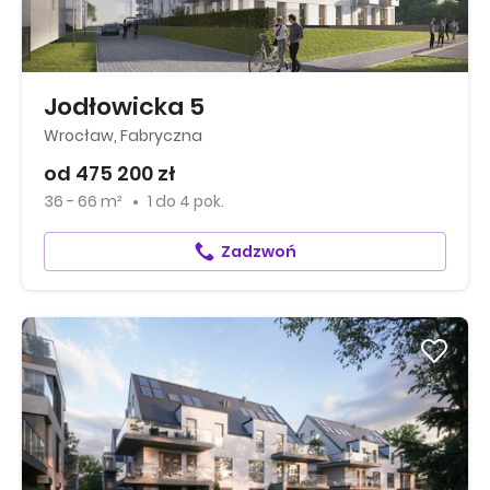
Jodłowicka 5
Wrocław, Fabryczna
od 475 200 zł
36 - 66 m²
1
do
4 pok.
Zadzwoń