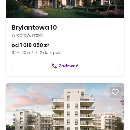
Brylantowa 10
Wrocław, Krzyki
od 1 018 050 zł
62 - 120 m²
2
do
4 pok.
Zadzwoń