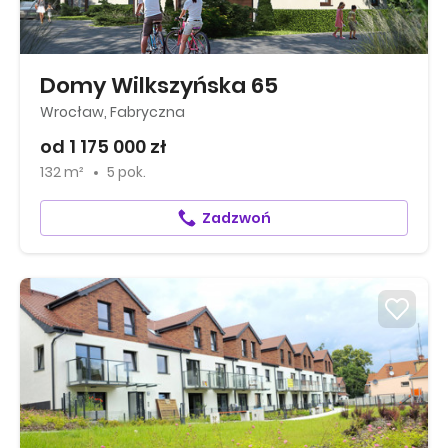
Domy Wilkszyńska 65
Wrocław, Fabryczna
od 1 175 000 zł
132 m²
5 pok.
Zadzwoń