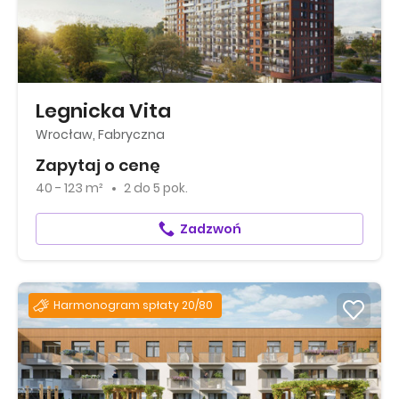
Legnicka Vita
Wrocław, Fabryczna
Zapytaj o cenę
40 - 123 m²
2
do
5 pok.
Zadzwoń
Harmonogram spłaty 20/80