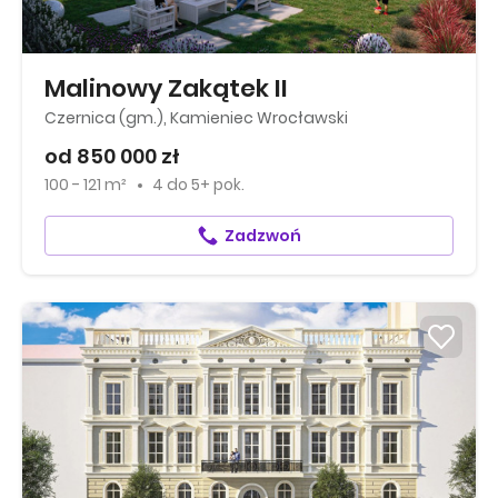
Malinowy Zakątek II
Czernica (gm.), Kamieniec Wrocławski
od 850 000 zł
100 - 121 m²
4
do
5+ pok.
Zadzwoń