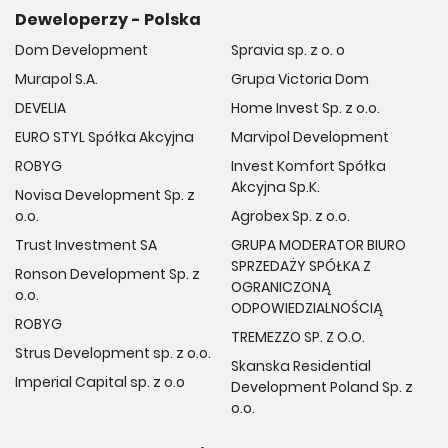
Deweloperzy - Polska
Dom Development
Spravia sp. z o. o
Murapol S.A.
Grupa Victoria Dom
DEVELIA
Home Invest Sp. z o.o.
EURO STYL Spółka Akcyjna
Marvipol Development
ROBYG
Invest Komfort Spółka
Akcyjna Sp.K.
Novisa Development Sp. z
o.o.
Agrobex Sp. z o.o.
Trust Investment SA
GRUPA MODERATOR BIURO
SPRZEDAŻY SPÓŁKA Z
Ronson Development Sp. z
OGRANICZONĄ
o.o.
ODPOWIEDZIALNOŚCIĄ
ROBYG
TREMEZZO SP. Z O.O.
Strus Development sp. z o.o.
Skanska Residential
Imperial Capital sp. z o.o
Development Poland Sp. z
o.o.