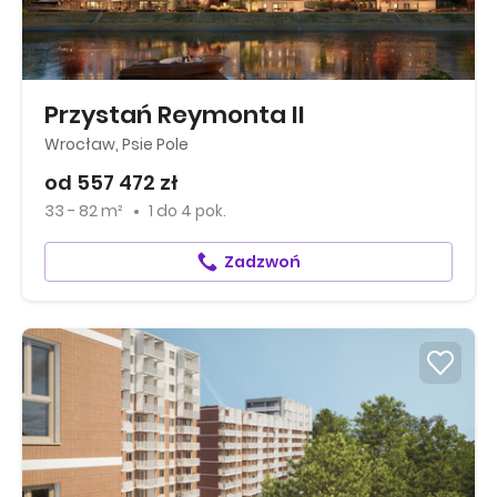
Przystań Reymonta II
Wrocław, Psie Pole
od 557 472 zł
33 - 82 m²
1
do
4 pok.
Zadzwoń