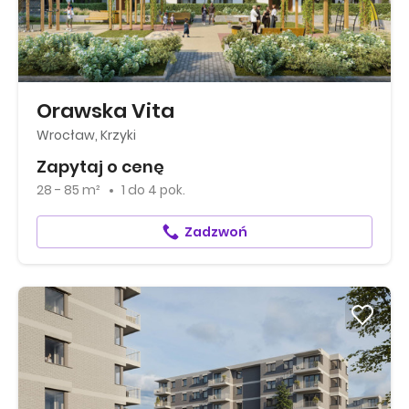
Orawska Vita
Wrocław, Krzyki
Zapytaj o cenę
28 - 85 m²
1
do
4 pok.
Zadzwoń