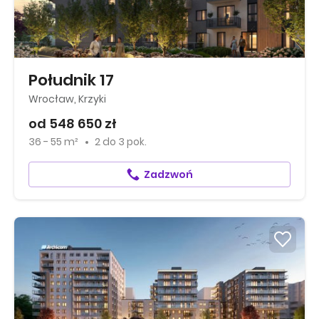
Południk 17
Wrocław, Krzyki
od 548 650 zł
36 - 55 m²
2
do
3 pok.
Zadzwoń