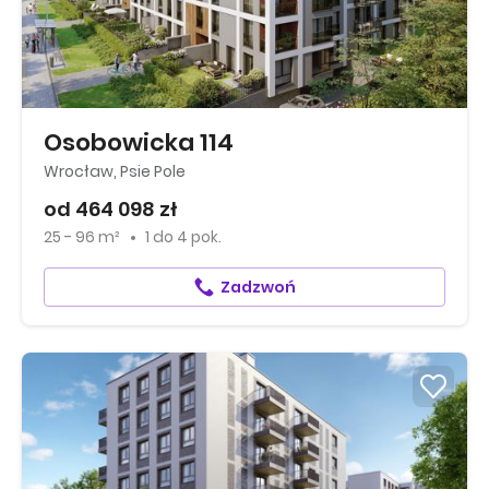
Osobowicka 114
Wrocław, Psie Pole
od 464 098 zł
25 - 96 m²
1
do
4 pok.
Zadzwoń