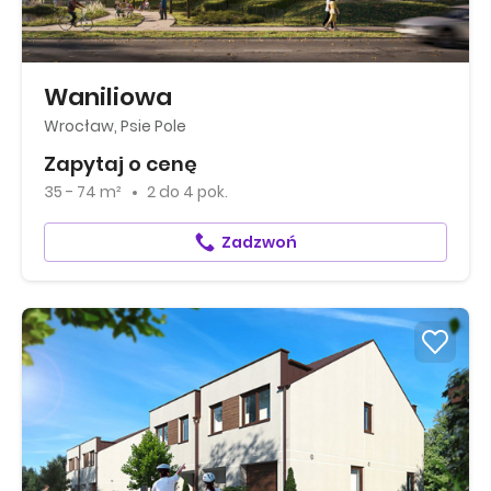
Waniliowa
Wrocław, Psie Pole
Zapytaj o cenę
35 - 74 m²
2
do
4 pok.
Zadzwoń