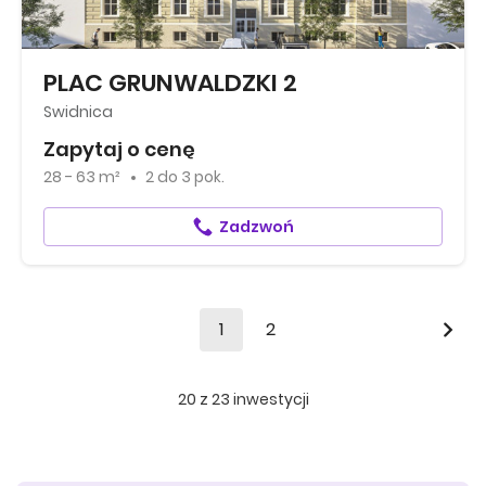
PLAC GRUNWALDZKI 2
Swidnica
Zapytaj o cenę
28 - 63 m²
2
do
3 pok.
Zadzwoń
1
2
20
z
23
inwestycji