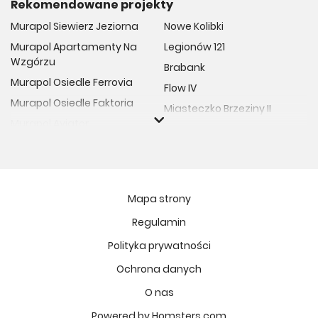
Rekomendowane projekty
Murapol Siewierz Jeziorna
Nowe Kolibki
Murapol Apartamenty Na
Legionów 121
Wzgórzu
Brabank
Murapol Osiedle Ferrovia
Flow IV
Murapol Osiedle Faktoria
Miasteczko Brzeziny II
Murapol Aviator
M Bemowo
Murapol Osiedle Wolka
Moja Retkinia
Murapol Trzy Lipki
Przy Placu Wolności
Murapol Osiedle Filo
Miasto GDY
Mapa strony
Murapol Osiedle Szafirove
Niedziałkowskiego Park
Regulamin
Murapol Agosto
Och!Widzew
Polityka prywatności
Murapol Forum
MIASTECZKO NOVA FALA
Murapol Primo
Ochrona danych
Żywiecka Vita
Murapol Motivo
O nas
Osiedle Art Park
Murapol Helio
Apartamenty Krakowska
Powered by Homsters.com