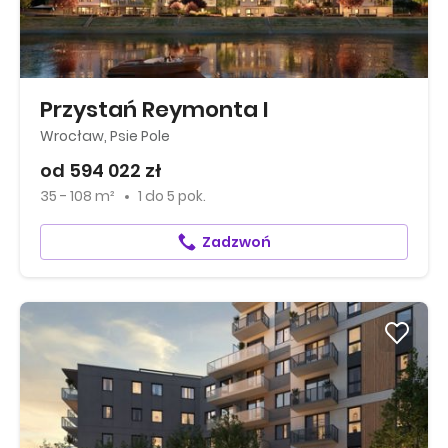
Przystań Reymonta I
Wrocław, Psie Pole
od 594 022 zł
35 - 108 m²
1
do
5 pok.
Zadzwoń