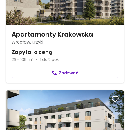
Apartamenty Krakowska
Wrocław, Krzyki
Zapytaj o cenę
29 - 108 m²
1
do
5 pok.
Zadzwoń