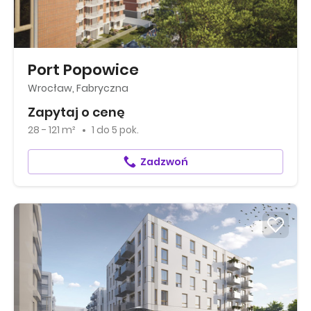
Port Popowice
Wrocław, Fabryczna
Zapytaj o cenę
28 - 121 m²
1
do
5 pok.
Zadzwoń