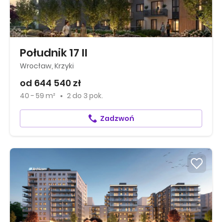
Południk 17 II
Wrocław, Krzyki
od 644 540 zł
40 - 59 m²
2
do
3 pok.
Zadzwoń