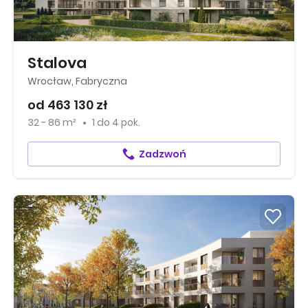
Stalova
Wrocław, Fabryczna
od 463 130 zł
32 - 86 m²
1
do
4 pok.
Zadzwoń