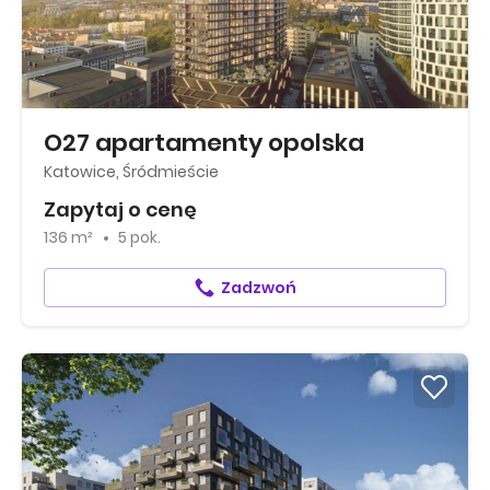
O27 apartamenty opolska
Katowice, Śródmieście
Zapytaj o cenę
136 m²
5 pok.
Zadzwoń