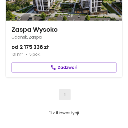
Zaspa Wysoko
Gdańsk, Zaspa
od 2 175 336 zł
101 m²
5 pok.
Zadzwoń
1
11
z
11
inwestycji