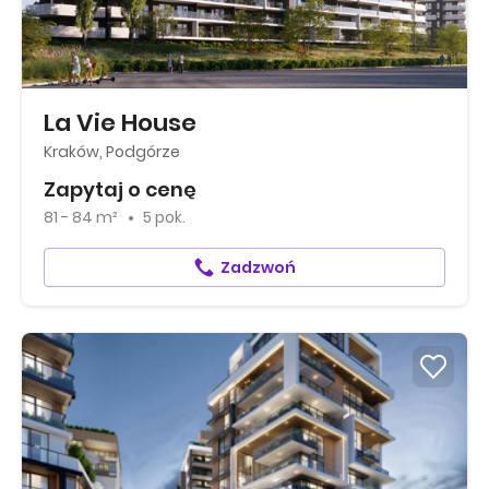
La Vie House
Kraków, Podgórze
Zapytaj o cenę
81 - 84 m²
5 pok.
Zadzwoń