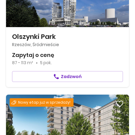
Olszynki Park
Rzeszów, Śródmieście
Zapytaj o cenę
87 - 113 m²
5 pok.
Zadzwoń
Nowy etap już w sprzedaży!