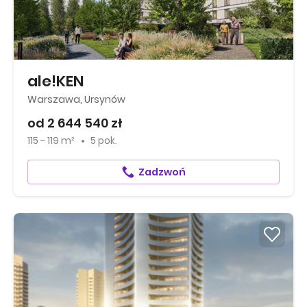
ale!KEN
Warszawa, Ursynów
od 2 644 540 zł
115 - 119 m²
5 pok.
Zadzwoń