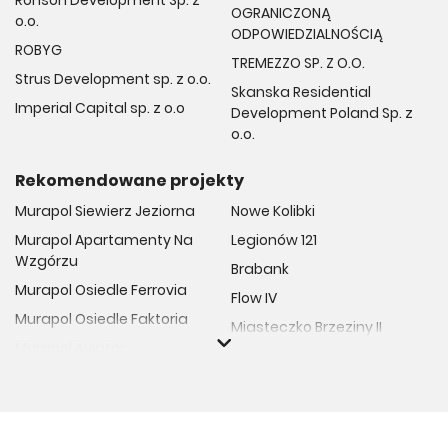
Ronson Development Sp. z
OGRANICZONĄ
o.o.
ODPOWIEDZIALNOŚCIĄ
ROBYG
TREMEZZO SP. Z O.O.
Strus Development sp. z o.o.
Skanska Residential
Imperial Capital sp. z o.o
Development Poland Sp. z
o.o.
Rekomendowane projekty
Murapol Siewierz Jeziorna
Nowe Kolibki
Murapol Apartamenty Na
Legionów 121
Wzgórzu
Brabank
Murapol Osiedle Ferrovia
Flow IV
Murapol Osiedle Faktoria
Miasteczko Brzeziny II
Murapol Aviator
M Bemowo
Murapol Osiedle Wolka
Moja Retkinia
Murapol Trzy Lipki
Przy Placu Wolności
Murapol Osiedle Filo
Miasto GDY