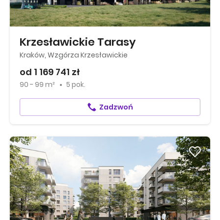
Krzesławickie Tarasy
Kraków, Wzgórza Krzesławickie
od 1 169 741 zł
90 - 99 m²
5 pok.
Zadzwoń