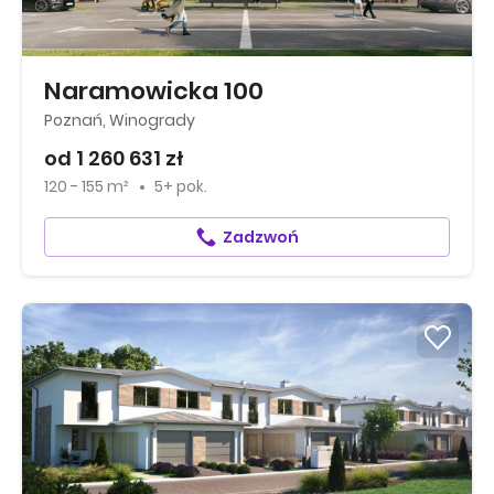
Naramowicka 100
Poznań, Winogrady
od 1 260 631 zł
120 - 155 m²
5+ pok.
Zadzwoń