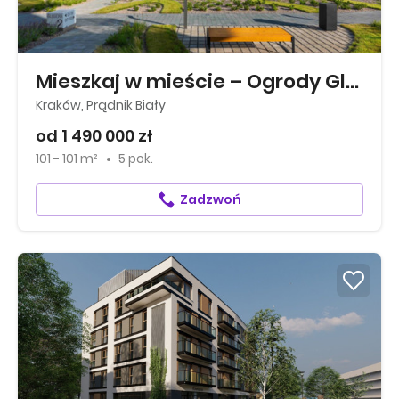
Mieszkaj w mieście – Ogrody Glogera
Kraków, Prądnik Biały
od 1 490 000 zł
101 - 101 m²
5 pok.
Zadzwoń