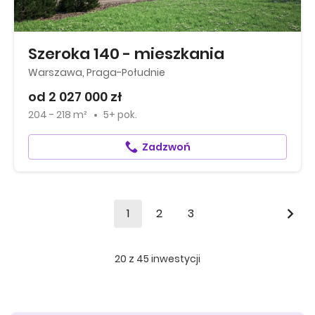
Szeroka 140 - mieszkania
Warszawa, Praga-Południe
od 2 027 000 zł
204 - 218 m²
5+ pok.
Zadzwoń
1
2
3
20
z
45
inwestycji