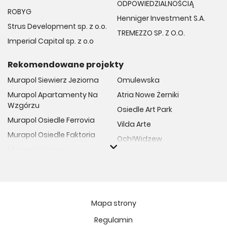
ODPOWIEDZIALNOŚCIĄ
ROBYG
Henniger Investment S.A.
Strus Development sp. z o.o.
TREMEZZO SP. Z O.O.
Imperial Capital sp. z o.o
Rekomendowane projekty
Murapol Siewierz Jeziorna
Omulewska
Murapol Apartamenty Na
Atria Nowe Żerniki
Wzgórzu
Osiedle Art Park
Murapol Osiedle Ferrovia
Vilda Arte
Murapol Osiedle Faktoria
Och!Widzew
Murapol Aviator
Fuelda etap II
Murapol Osiedle Wolka
Osiedle Meiera
Murapol Trzy Lipki
Żabiniec Vita
Murapol Osiedle Filo
Rytm Mokotowa
Mapa strony
Murapol Osiedle Szafirove
Apartamenty ESENCJA II
Regulamin
Murapol Agosto