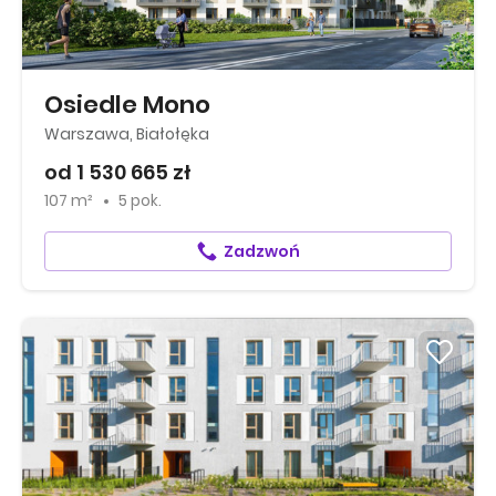
Osiedle Mono
Warszawa, Białołęka
od 1 530 665 zł
107 m²
5 pok.
Zadzwoń