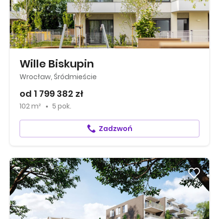
Wille Biskupin
Wrocław, Śródmieście
od 1 799 382 zł
102 m²
5 pok.
Zadzwoń