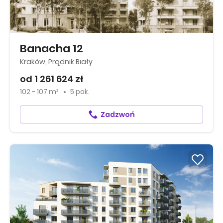
Banacha 12
Kraków, Prądnik Biały
od 1 261 624 zł
102 - 107 m²
5 pok.
Zadzwoń