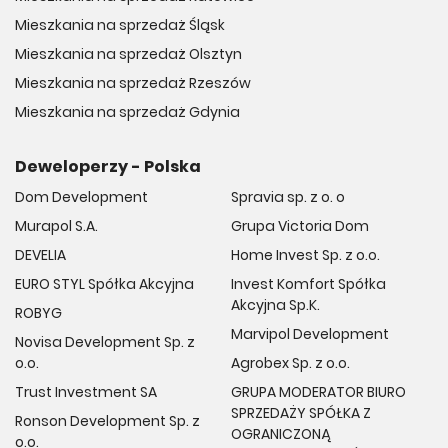
Mieszkania na sprzedaż Śląsk
Mieszkania na sprzedaż Olsztyn
Mieszkania na sprzedaż Rzeszów
Mieszkania na sprzedaż Gdynia
Deweloperzy - Polska
Dom Development
Spravia sp. z o. o
Murapol S.A.
Grupa Victoria Dom
DEVELIA
Home Invest Sp. z o.o.
EURO STYL Spółka Akcyjna
Invest Komfort Spółka
Akcyjna Sp.K.
ROBYG
Marvipol Development
Novisa Development Sp. z
o.o.
Agrobex Sp. z o.o.
Trust Investment SA
GRUPA MODERATOR BIURO
SPRZEDAŻY SPÓŁKA Z
Ronson Development Sp. z
OGRANICZONĄ
o.o.