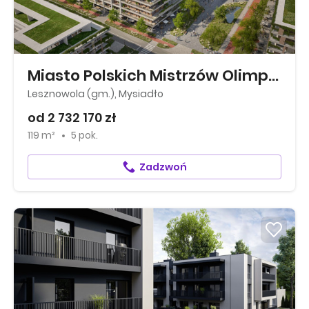
Miasto Polskich Mistrzów Olimpijskich
Lesznowola (gm.), Mysiadło
od 2 732 170 zł
119 m²
5 pok.
Zadzwoń