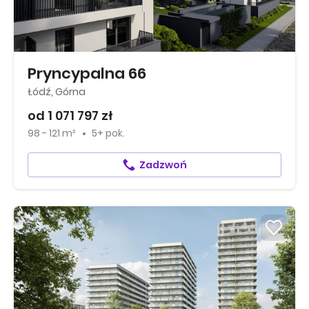
Pryncypalna 66
Łódź, Górna
od 1 071 797 zł
98 - 121 m²
5+ pok.
Zadzwoń