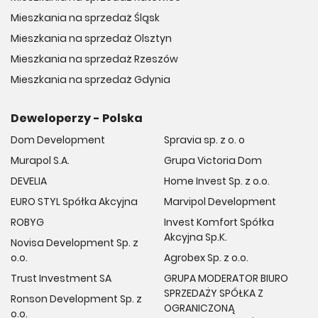
Mieszkania na sprzedaż Śląsk
Mieszkania na sprzedaż Olsztyn
Mieszkania na sprzedaż Rzeszów
Mieszkania na sprzedaż Gdynia
Deweloperzy - Polska
Dom Development
Spravia sp. z o. o
Murapol S.A.
Grupa Victoria Dom
DEVELIA
Home Invest Sp. z o.o.
EURO STYL Spółka Akcyjna
Marvipol Development
ROBYG
Invest Komfort Spółka
Akcyjna Sp.K.
Novisa Development Sp. z
o.o.
Agrobex Sp. z o.o.
Trust Investment SA
GRUPA MODERATOR BIURO
SPRZEDAŻY SPÓŁKA Z
Ronson Development Sp. z
OGRANICZONĄ
o.o.