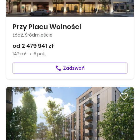
Przy Placu Wolności
Łódź, Śródmieście
od 2 479 941 zł
142 m²
5 pok.
Zadzwoń