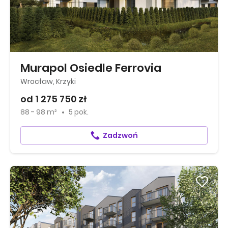
Murapol Osiedle Ferrovia
Wrocław, Krzyki
od 1 275 750 zł
88 - 98 m²
5 pok.
Zadzwoń