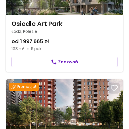
Osiedle Art Park
Łódź, Polesie
od 1 997 665 zł
138 m²
5 pok.
Zadzwoń
Promocja!