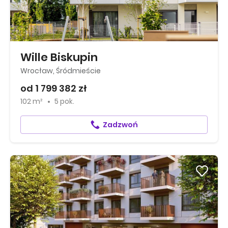
Wille Biskupin
Wrocław, Śródmieście
od 1 799 382 zł
102 m²
5 pok.
Zadzwoń