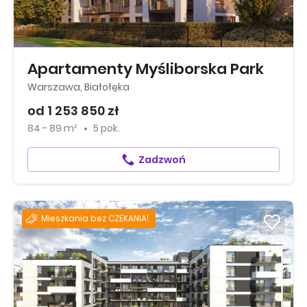
Apartamenty Myśliborska Park
Warszawa, Białołęka
od 1 253 850 zł
84 - 89 m²
5 pok.
Zadzwoń
Mieszkania bez CZEKANIA!