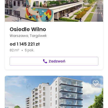
Osiedle Wilno
Warszawa, Targówek
od 1 145 221 zł
82 m²
5 pok.
Zadzwoń