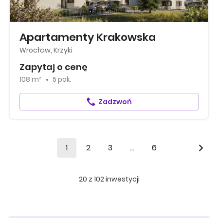
Apartamenty Krakowska
Wrocław, Krzyki
Zapytaj o cenę
108 m²
5 pok.
Zadzwoń
1
2
3
...
6
20
z
102
inwestycji