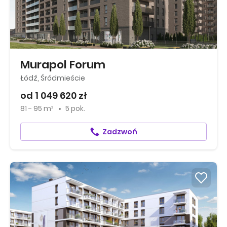
Murapol Forum
Łódź, Śródmieście
od 1 049 620 zł
81 - 95 m²
5 pok.
Zadzwoń