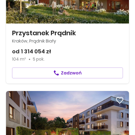
Przystanek Prądnik
Kraków, Prądnik Biały
od 1 314 054 zł
104 m²
5 pok.
Zadzwoń