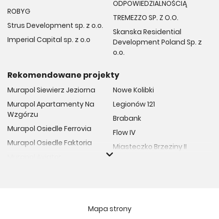
ODPOWIEDZIALNOŚCIĄ
ROBYG
TREMEZZO SP. Z O.O.
Strus Development sp. z o.o.
Skanska Residential
Imperial Capital sp. z o.o
Development Poland Sp. z
o.o.
Rekomendowane projekty
Murapol Siewierz Jeziorna
Nowe Kolibki
Murapol Apartamenty Na
Legionów 121
Wzgórzu
Brabank
Murapol Osiedle Ferrovia
Flow IV
Murapol Osiedle Faktoria
Miasteczko Brzeziny II
Murapol Aviator
M Bemowo
Murapol Osiedle Wolka
Moja Retkinia
Murapol Trzy Lipki
Przy Placu Wolności
Murapol Osiedle Filo
Miasto GDY
Mapa strony
Murapol Osiedle Szafirove
Niedziałkowskiego Park