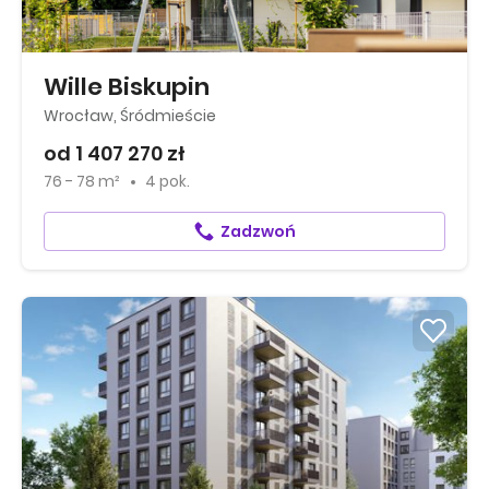
Wille Biskupin
Wrocław, Śródmieście
od 1 407 270 zł
76 - 78 m²
4 pok.
Zadzwoń