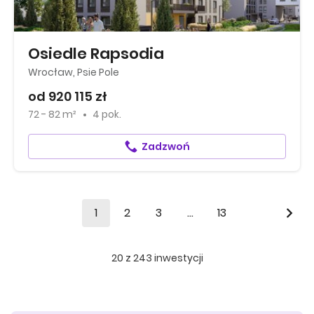
Osiedle Rapsodia
Wrocław, Psie Pole
od 920 115 zł
72 - 82 m²
4 pok.
Zadzwoń
1
2
3
...
13
20
z
243
inwestycji