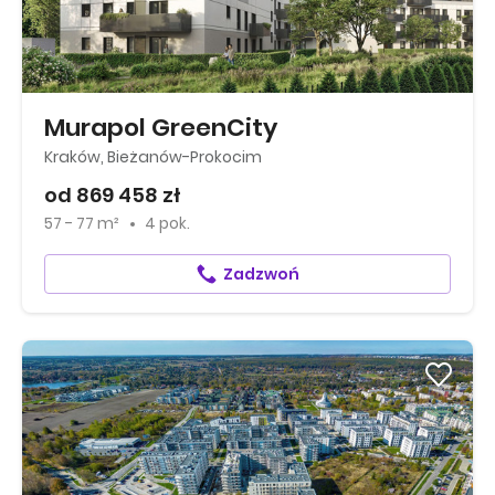
Murapol GreenCity
Kraków, Bieżanów-Prokocim
od 869 458 zł
57 - 77 m²
4 pok.
Zadzwoń