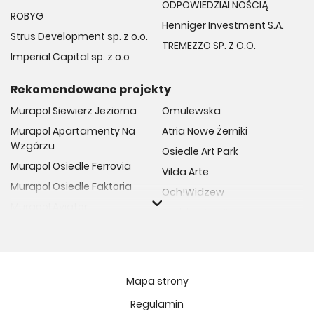
ODPOWIEDZIALNOŚCIĄ
ROBYG
Henniger Investment S.A.
Strus Development sp. z o.o.
TREMEZZO SP. Z O.O.
Imperial Capital sp. z o.o
Rekomendowane projekty
Murapol Siewierz Jeziorna
Omulewska
Murapol Apartamenty Na
Atria Nowe Żerniki
Wzgórzu
Osiedle Art Park
Murapol Osiedle Ferrovia
Vilda Arte
Murapol Osiedle Faktoria
Och!Widzew
Murapol Aviator
Fuelda etap II
Murapol Osiedle Wolka
Osiedle Meiera
Murapol Trzy Lipki
Żabiniec Vita
Murapol Osiedle Filo
Rytm Mokotowa
Mapa strony
Murapol Osiedle Szafirove
Apartamenty ESENCJA II
Regulamin
Murapol Agosto