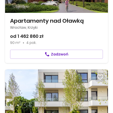
Apartamenty nad Oławką
Wrocław, Krzyki
od 1 462 860 zł
90 m²
4 pok.
Zadzwoń