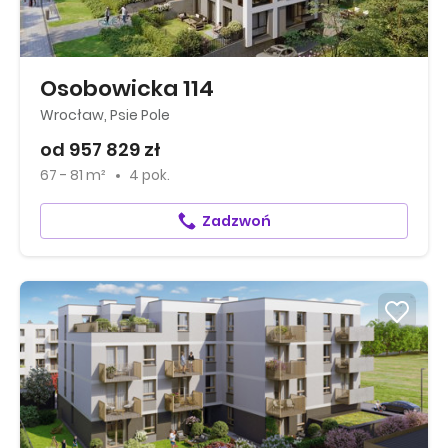
Osobowicka 114
Wrocław, Psie Pole
od 957 829 zł
67 - 81 m²
4 pok.
Zadzwoń