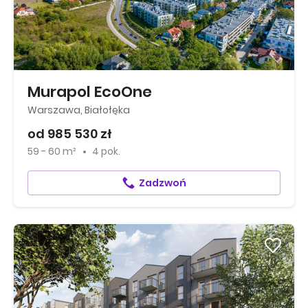
Murapol EcoOne
Warszawa, Białołęka
od 985 530 zł
59 - 60 m²
4 pok.
Zadzwoń