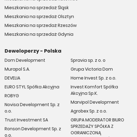
Mieszkania na sprzedaż Śląsk
Mieszkania na sprzedaż Olsztyn
Mieszkania na sprzedaż Rzeszów
Mieszkania na sprzedaż Gdynia
Deweloperzy - Polska
Dom Development
Spravia sp. z o. o
Murapol S.A.
Grupa Victoria Dom
DEVELIA
Home Invest Sp. z o.o.
EURO STYL Spółka Akcyjna
Invest Komfort Spółka
Akcyjna Sp.K.
ROBYG
Marvipol Development
Novisa Development Sp. z
o.o.
Agrobex Sp. z o.o.
Trust Investment SA
GRUPA MODERATOR BIURO
SPRZEDAŻY SPÓŁKA Z
Ronson Development Sp. z
OGRANICZONĄ
o.o.