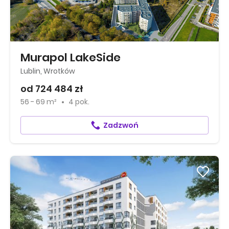
Murapol LakeSide
Lublin, Wrotków
od 724 484 zł
56 - 69 m²
4 pok.
Zadzwoń