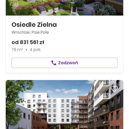
Osiedle Zielna
Wrocław, Psie Pole
od 831 561 zł
76 m²
4 pok.
Zadzwoń