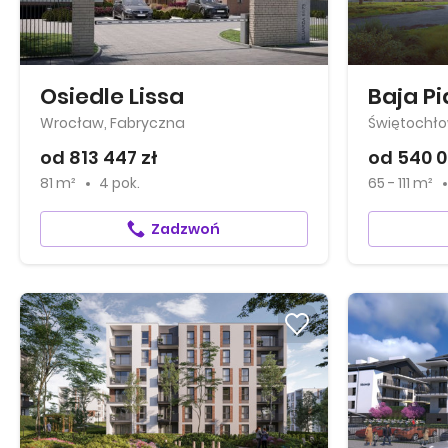
Osiedle Lissa
Baja Pi
Wrocław, Fabryczna
Świętochłow
od 813 447 zł
od 540 0
81 m²
4 pok.
65 - 111 m²
Zadzwoń