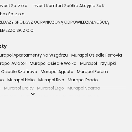
vest Sp. z o.o.
Invest Komfort Spółka Akcyjna Sp.K.
bex Sp. z o.o.
ZEDAŻY SPÓŁKA Z OGRANICZONĄ ODPOWIEDZIALNOŚCIĄ
EMEZZO SP. Z O.O.
kty
urapol Apartamenty Na Wzgórzu
Murapol Osiedle Ferrovia
rapol Aviator
Murapol Osiedle Wolka
Murapol Trzy Lipki
 Osiedle Szafirove
Murapol Agosto
Murapol Forum
vo
Murapol Helio
Murapol Rivo
Murapol Prado
o
Murapol Urcity
Murapol Ergo
Murapol Scarpa
oczniova
Murapol GreenCity
Murapol LakeSide
Gardenia
Murapol Nowe Bogucice
Murapol RiverSide
 EcoOne
Osiedle Mieszkaniowe Górka Narodowa
bowicka 114
Osiedle Zielna
ro Zachód
Osiedle Bokserska 71
Osiedle Urbino