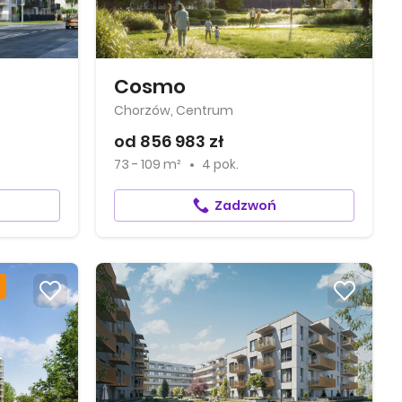
Cosmo
Chorzów, Centrum
od 856 983 zł
73 - 109 m²
4 pok.
Zadzwoń