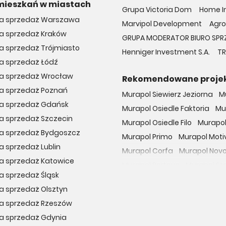
mieszkań w miastach
Grupa Victoria Dom
Home In
na sprzedaż Warszawa
Marvipol Development
Agro
na sprzedaż Kraków
GRUPA MODERATOR BIURO SPR
a sprzedaż Trójmiasto
Henniger Investment S.A.
TR
a sprzedaż Łódź
na sprzedaż Wrocław
Rekomendowane proje
na sprzedaż Poznań
Murapol Siewierz Jeziorna
M
na sprzedaż Gdańsk
Murapol Osiedle Faktoria
Mu
a sprzedaż Szczecin
Murapol Osiedle Filo
Murapol
na sprzedaż Bydgoszcz
Murapol Primo
Murapol Moti
a sprzedaż Lublin
Murapol Corfa
Murapol Nov
a sprzedaż Katowice
Murapol Portovo
Murapol St
a sprzedaż Śląsk
Murapol MainPoint
Murapol 
a sprzedaż Olsztyn
Murapol UniverCity
Murapol
na sprzedaż Rzeszów
Osiedle przy Malborskiej
Oso
na sprzedaż Gdynia
Dzielnica Mieszkaniowa Met