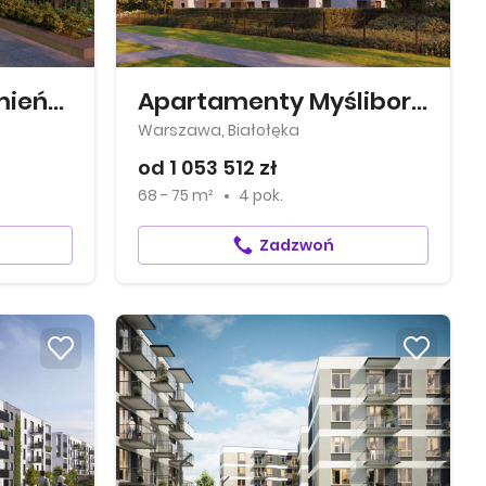
Apartamenty Kamieńskiego
Apartamenty Myśliborska Park
Warszawa, Białołęka
od 1 053 512 zł
68 - 75 m²
4 pok.
Zadzwoń