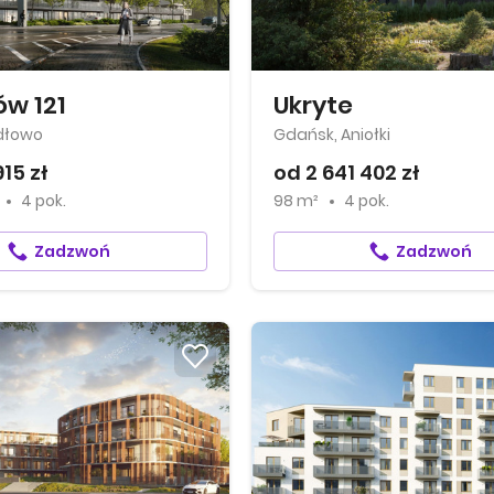
ów 121
Ukryte
dłowo
Gdańsk, Aniołki
915 zł
od 2 641 402 zł
4 pok.
98 m²
4 pok.
Zadzwoń
Zadzwoń