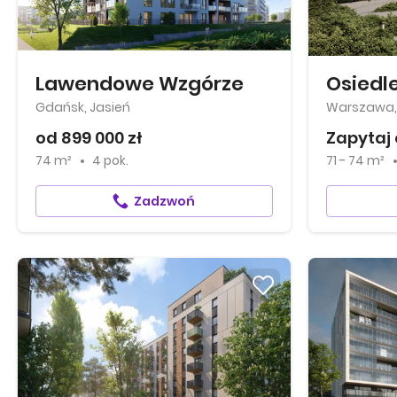
Lawendowe Wzgórze
Osiedle
Gdańsk, Jasień
Warszawa, 
od 899 000 zł
Zapytaj 
74 m²
4 pok.
71 - 74 m²
Zadzwoń