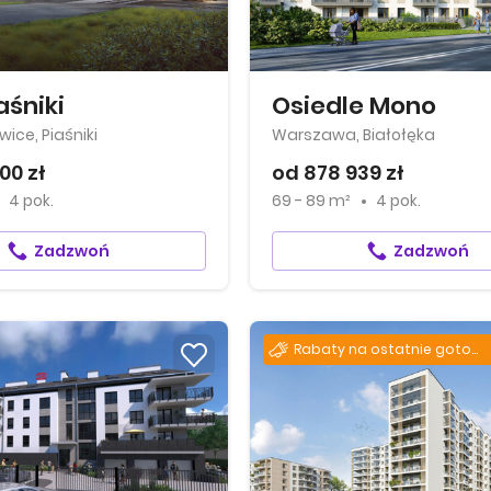
aśniki
Osiedle Mono
ice, Piaśniki
Warszawa, Białołęka
00 zł
od 878 939 zł
4 pok.
69 - 89 m²
4 pok.
Zadzwoń
Zadzwoń
Rabaty na ostatnie gotowe lokale!