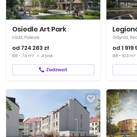
Osiedle Art Park
Legion
Łódź, Polesie
Gdynia, Re
od 724 283 zł
od 1 919 
68 - 74 m²
4 pok.
88 - 103 m²
Zadzwoń