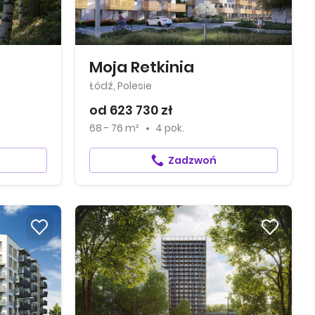
Moja Retkinia
Łódź, Polesie
od 623 730 zł
68 - 76 m²
4 pok.
Zadzwoń