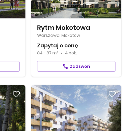
Rytm Mokotowa
Warszawa, Mokotów
Zapytaj o cenę
84 - 87 m²
4 pok.
Zadzwoń