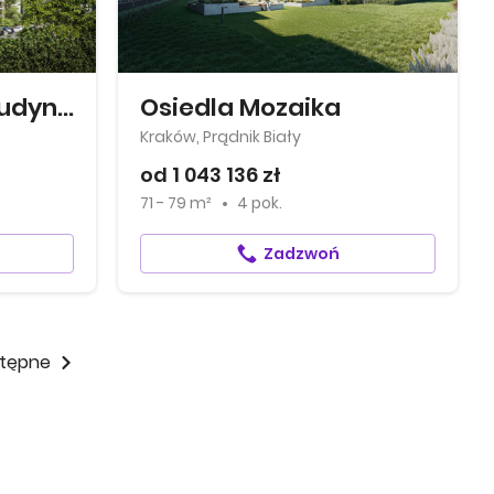
Kusocińskiego - Budynek B
Osiedla Mozaika
Kraków, Prądnik Biały
od 1 043 136 zł
71 - 79 m²
4 pok.
Zadzwoń
tępne