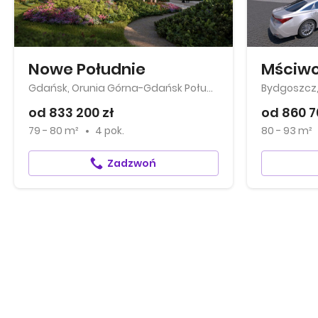
Nowe Południe
Mściwo
Gdańsk, Orunia Górna-Gdańsk Południe
Bydgoszcz
od 833 200 zł
od 860 7
79 - 80 m²
4 pok.
80 - 93 m²
Zadzwoń