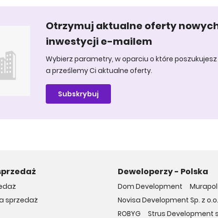
Otrzymuj aktualne oferty nowyc
inwestycji e-mailem
Wybierz parametry, w oparciu o które poszukujesz 
a prześlemy Ci aktualne oferty.
Subskrybuj
sprzedaż
Deweloperzy - Polska
edaż
Dom Development
Murapol 
na sprzedaż
Novisa Development Sp. z o.o
ROBYG
Strus Development sp