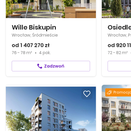
Wille Biskupin
Osiedl
Wrocław, Śródmieście
Wrocław, Ps
od 1 407 270 zł
od 920 11
76 - 78 m²
4 pok.
72 - 82 m²
Zadzwoń
Promocja