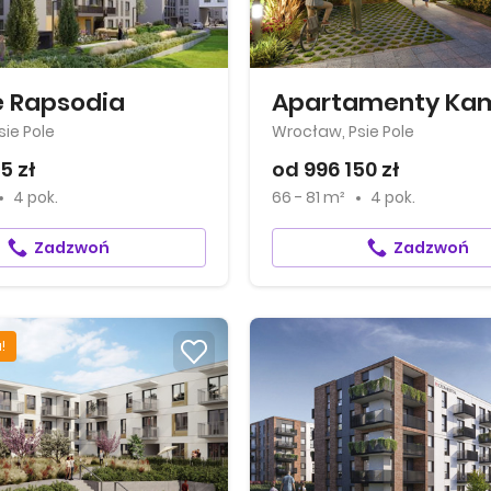
e Rapsodia
ie Pole
Wrocław, Psie Pole
5 zł
od 996 150 zł
4 pok.
66 - 81 m²
4 pok.
Zadzwoń
Zadzwoń
!