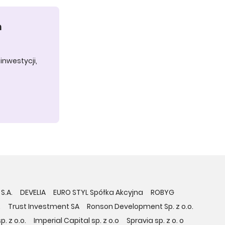
h
inwestycji,
S.A.
DEVELIA
EURO STYL Spółka Akcyjna
ROBYG
.
Trust Investment SA
Ronson Development Sp. z o.o.
. z o.o.
Imperial Capital sp. z o.o
Spravia sp. z o. o