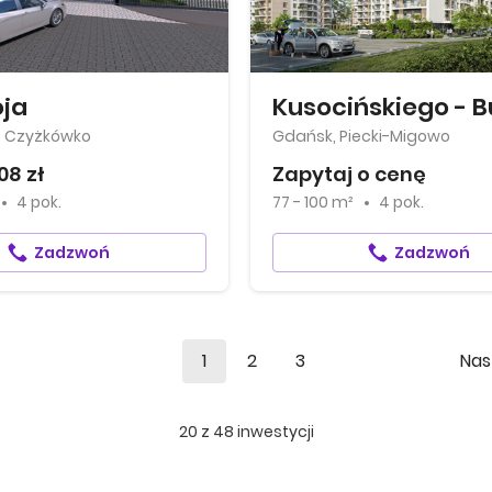
ja
, Czyżkówko
Gdańsk, Piecki-Migowo
08 zł
Zapytaj o cenę
4 pok.
77 - 100 m²
4 pok.
Zadzwoń
Zadzwoń
1
2
3
Nas
20
z
48
inwestycji