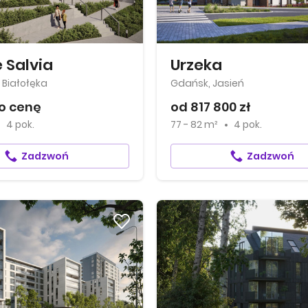
 Salvia
Urzeka
Białołęka
Gdańsk, Jasień
o cenę
od 817 800 zł
4 pok.
77 - 82 m²
4 pok.
Zadzwoń
Zadzwoń