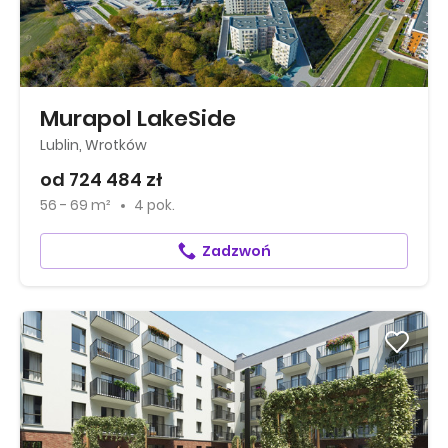
Murapol LakeSide
Lublin, Wrotków
od 724 484 zł
56 - 69 m²
4 pok.
Zadzwoń