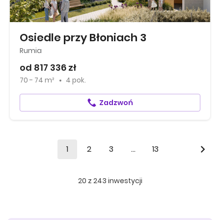
Osiedle przy Błoniach 3
Rumia
od 817 336 zł
70 - 74 m²
4 pok.
Zadzwoń
1
2
3
...
13
20
z
243
inwestycji