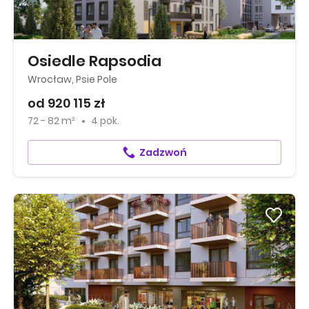
Osiedle Rapsodia
Wrocław, Psie Pole
od 920 115 zł
72 - 82 m²
4 pok.
Zadzwoń