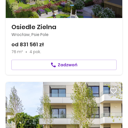
Osiedle Zielna
Wrocław, Psie Pole
od 831 561 zł
76 m²
4 pok.
Zadzwoń