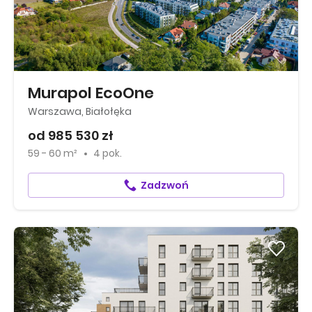
Murapol EcoOne
Warszawa, Białołęka
od 985 530 zł
59 - 60 m²
4 pok.
Zadzwoń