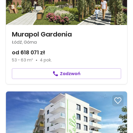
Murapol Gardenia
Łódź, Górna
od 618 071 zł
53 - 63 m²
4 pok.
Zadzwoń