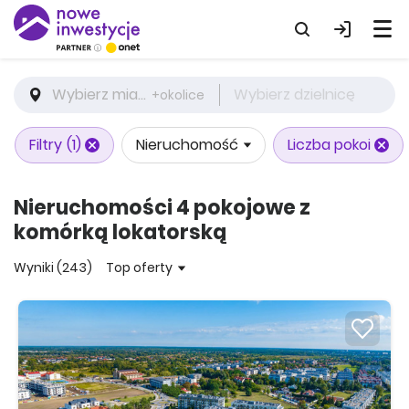
Wybierz miasto
Wybierz dzielnicę
+okolice
Filtry
(1)
Nieruchomość
Liczba pokoi
Nieruchomości 4 pokojowe z
komórką lokatorską
Wyniki (243)
Top oferty