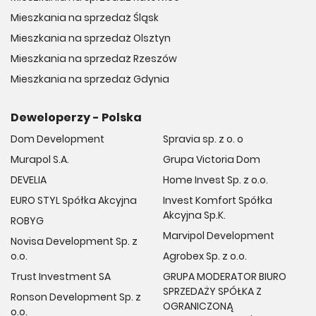
Mieszkania na sprzedaż Śląsk
Mieszkania na sprzedaż Olsztyn
Mieszkania na sprzedaż Rzeszów
Mieszkania na sprzedaż Gdynia
Deweloperzy - Polska
Dom Development
Spravia sp. z o. o
Murapol S.A.
Grupa Victoria Dom
DEVELIA
Home Invest Sp. z o.o.
EURO STYL Spółka Akcyjna
Invest Komfort Spółka
Akcyjna Sp.K.
ROBYG
Marvipol Development
Novisa Development Sp. z
o.o.
Agrobex Sp. z o.o.
Trust Investment SA
GRUPA MODERATOR BIURO
SPRZEDAŻY SPÓŁKA Z
Ronson Development Sp. z
OGRANICZONĄ
o.o.