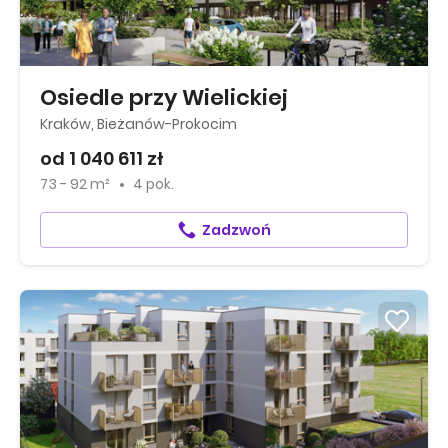
Osiedle przy Wielickiej
Kraków, Bieżanów-Prokocim
od 1 040 611 zł
73 - 92 m²
4 pok.
Zadzwoń