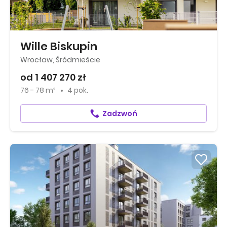
Wille Biskupin
Wrocław, Śródmieście
od 1 407 270 zł
76 - 78 m²
4 pok.
Zadzwoń