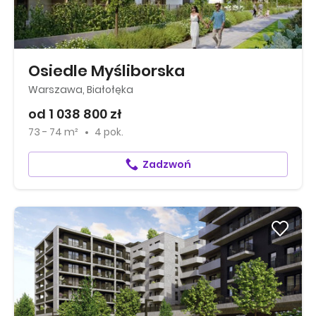
Osiedle Myśliborska
Warszawa, Białołęka
od 1 038 800 zł
73 - 74 m²
4 pok.
Zadzwoń