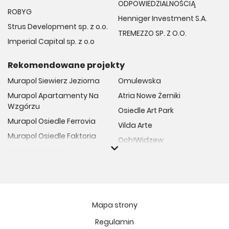
ODPOWIEDZIALNOŚCIĄ
ROBYG
Henniger Investment S.A.
Strus Development sp. z o.o.
TREMEZZO SP. Z O.O.
Imperial Capital sp. z o.o
Rekomendowane projekty
Murapol Siewierz Jeziorna
Omulewska
Murapol Apartamenty Na
Atria Nowe Żerniki
Wzgórzu
Osiedle Art Park
Murapol Osiedle Ferrovia
Vilda Arte
Murapol Osiedle Faktoria
Och!Widzew
Murapol Aviator
Fuelda etap II
Murapol Osiedle Wolka
Osiedle Meiera
Murapol Trzy Lipki
Żabiniec Vita
Murapol Osiedle Filo
Rytm Mokotowa
Mapa strony
Murapol Osiedle Szafirove
Apartamenty ESENCJA II
Regulamin
Murapol Agosto