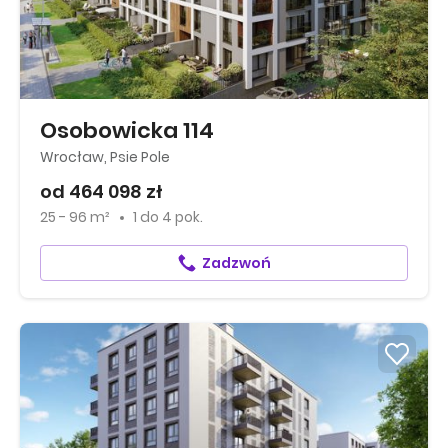
Osobowicka 114
Wrocław, Psie Pole
od 464 098 zł
25 - 96 m²
1
do
4 pok.
Zadzwoń