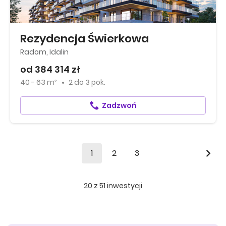
Rezydencja Świerkowa
Radom, Idalin
od 384 314 zł
40 - 63 m²
2
do
3 pok.
Zadzwoń
1
2
3
20
z
51
inwestycji