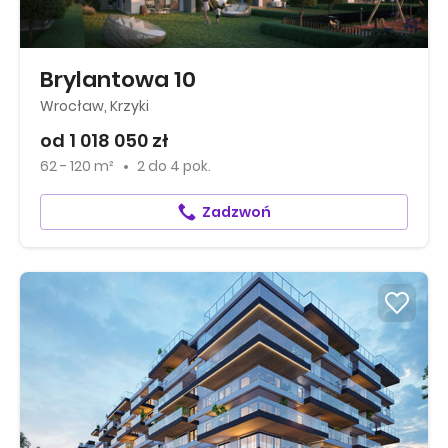
Brylantowa 10
Wrocław, Krzyki
od 1 018 050 zł
62 - 120 m²
2
do
4 pok.
Zadzwoń