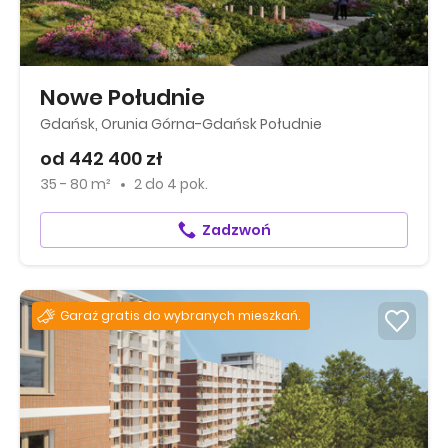
Nowe Południe
Gdańsk, Orunia Górna-Gdańsk Południe
od 442 400 zł
35 - 80 m²
2
do
4 pok.
Zadzwoń
Garaż gratis do wybranych mieszkań.