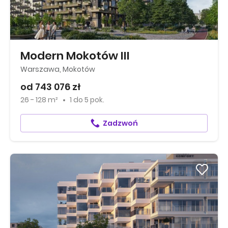
Modern Mokotów III
Warszawa, Mokotów
od 743 076 zł
26 - 128 m²
1
do
5 pok.
Zadzwoń