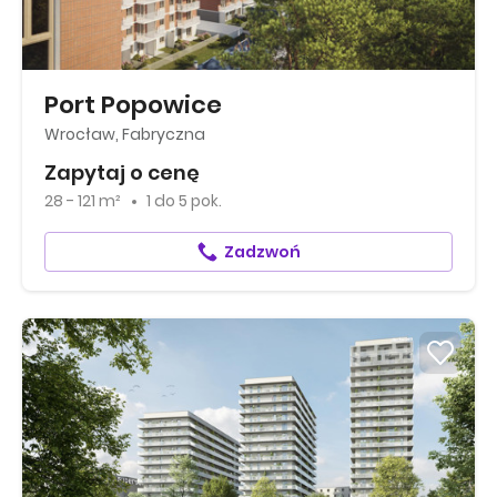
Port Popowice
Wrocław, Fabryczna
Zapytaj o cenę
28 - 121 m²
1
do
5 pok.
Zadzwoń