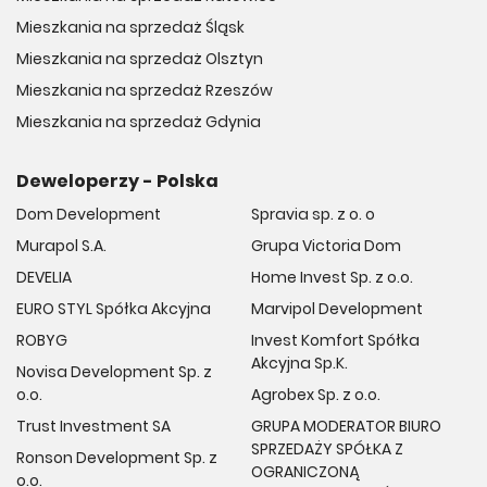
Mieszkania na sprzedaż Śląsk
Mieszkania na sprzedaż Olsztyn
Mieszkania na sprzedaż Rzeszów
Mieszkania na sprzedaż Gdynia
Deweloperzy - Polska
Dom Development
Spravia sp. z o. o
Murapol S.A.
Grupa Victoria Dom
DEVELIA
Home Invest Sp. z o.o.
EURO STYL Spółka Akcyjna
Marvipol Development
ROBYG
Invest Komfort Spółka
Akcyjna Sp.K.
Novisa Development Sp. z
o.o.
Agrobex Sp. z o.o.
Trust Investment SA
GRUPA MODERATOR BIURO
SPRZEDAŻY SPÓŁKA Z
Ronson Development Sp. z
OGRANICZONĄ
o.o.