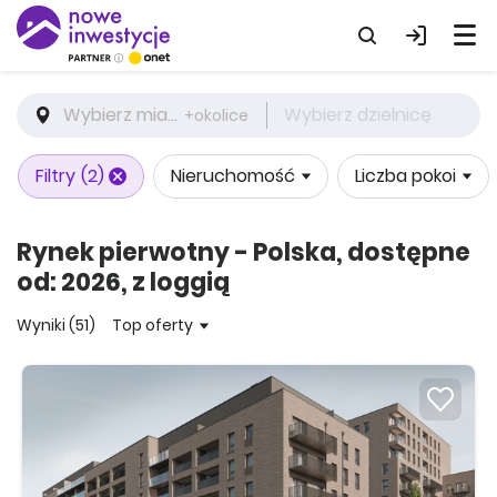
Wybierz miasto
Wybierz dzielnicę
+okolice
Filtry
(2)
Nieruchomość
Liczba pokoi
Rynek pierwotny - Polska, dostępne
od: 2026, z loggią
Wyniki (51)
Top oferty