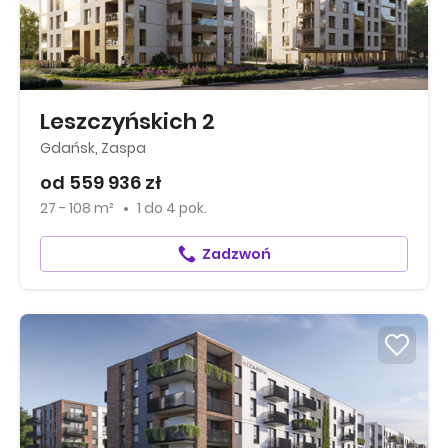
Leszczyńskich 2
Gdańsk, Zaspa
od 559 936 zł
27 - 108 m²
1
do
4 pok.
Zadzwoń