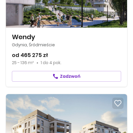
Wendy
Gdynia, Śródmieście
od 465 275 zł
25 - 136 m²
1
do
4 pok.
Zadzwoń