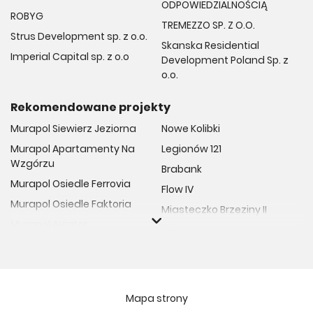
ODPOWIEDZIALNOŚCIĄ
ROBYG
TREMEZZO SP. Z O.O.
Strus Development sp. z o.o.
Skanska Residential
Imperial Capital sp. z o.o
Development Poland Sp. z
o.o.
Rekomendowane projekty
Murapol Siewierz Jeziorna
Nowe Kolibki
Murapol Apartamenty Na
Legionów 121
Wzgórzu
Brabank
Murapol Osiedle Ferrovia
Flow IV
Murapol Osiedle Faktoria
Miasteczko Brzeziny II
Murapol Aviator
M Bemowo
Murapol Osiedle Wolka
Moja Retkinia
Murapol Trzy Lipki
Przy Placu Wolności
Murapol Osiedle Filo
Miasto GDY
Mapa strony
Murapol Osiedle Szafirove
Niedziałkowskiego Park