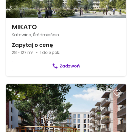
MIKATO
Katowice, Śródmieście
Zapytaj o cenę
28 - 127 m²
1
do
5 pok.
Zadzwoń