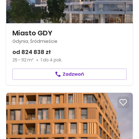
Miasto GDY
Gdynia, Śródmieście
od 824 838 zł
25 - 112 m²
1
do
4 pok.
Zadzwoń