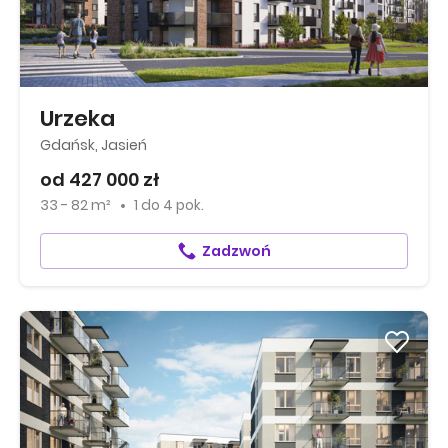
Urzeka
Gdańsk, Jasień
od 427 000 zł
33 - 82 m²
1
do
4 pok.
Zadzwoń