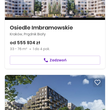
Osiedle Imbramowskie
Kraków, Prądnik Biały
od 555 934 zł
33 - 76 m²
1
do
4 pok.
Zadzwoń