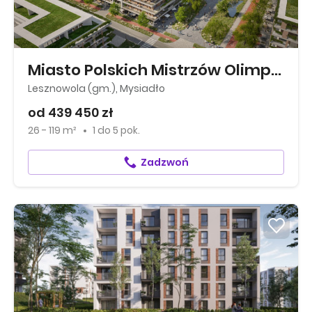
Miasto Polskich Mistrzów Olimpijskich
Lesznowola (gm.), Mysiadło
od 439 450 zł
26 - 119 m²
1
do
5 pok.
Zadzwoń