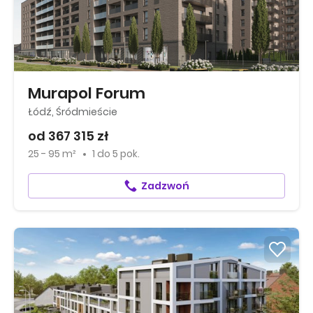
Murapol Forum
Łódź, Śródmieście
od 367 315 zł
25 - 95 m²
1
do
5 pok.
Zadzwoń