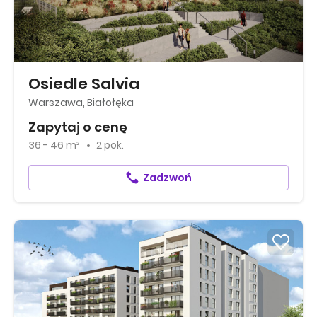
Osiedle Salvia
Warszawa, Białołęka
Zapytaj o cenę
36 - 46 m²
2 pok.
Zadzwoń