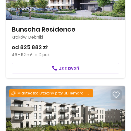
Bunscha Residence
Kraków, Dębniki
od 825 882 zł
46 - 52 m²
2 pok.
Zadzwoń
Miasteczko Brzeziny przy ul. Hemara – już gotowe!