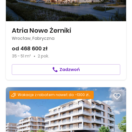
Atria Nowe Żerniki
Wrocław, Fabryczna
od 468 600 zł
35 - 51 m²
2 pok.
Zadzwoń
Wakacje z rabatem nawet do –1300 zł za każdy m²!