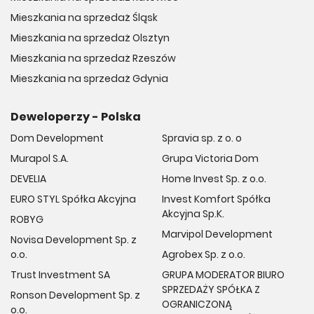
Mieszkania na sprzedaż Śląsk
Mieszkania na sprzedaż Olsztyn
Mieszkania na sprzedaż Rzeszów
Mieszkania na sprzedaż Gdynia
Deweloperzy - Polska
Dom Development
Spravia sp. z o. o
Murapol S.A.
Grupa Victoria Dom
DEVELIA
Home Invest Sp. z o.o.
EURO STYL Spółka Akcyjna
Invest Komfort Spółka
Akcyjna Sp.K.
ROBYG
Marvipol Development
Novisa Development Sp. z
o.o.
Agrobex Sp. z o.o.
Trust Investment SA
GRUPA MODERATOR BIURO
SPRZEDAŻY SPÓŁKA Z
Ronson Development Sp. z
OGRANICZONĄ
o.o.