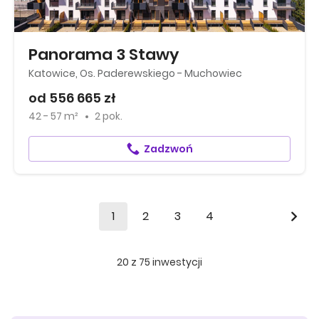
Panorama 3 Stawy
Katowice, Os. Paderewskiego - Muchowiec
od 556 665 zł
42 - 57 m²
2 pok.
Zadzwoń
1
2
3
4
20
z
75
inwestycji