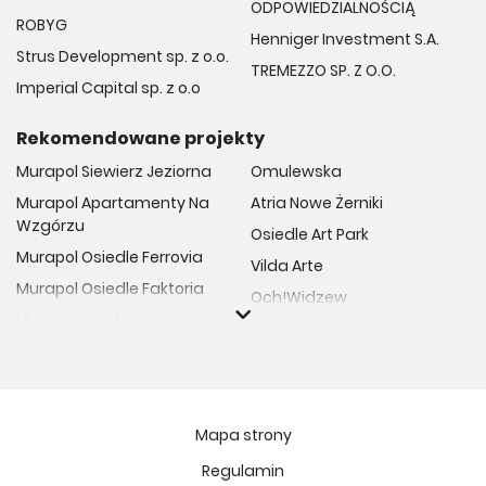
ODPOWIEDZIALNOŚCIĄ
ROBYG
Henniger Investment S.A.
Strus Development sp. z o.o.
TREMEZZO SP. Z O.O.
Imperial Capital sp. z o.o
Rekomendowane projekty
Murapol Siewierz Jeziorna
Omulewska
Murapol Apartamenty Na
Atria Nowe Żerniki
Wzgórzu
Osiedle Art Park
Murapol Osiedle Ferrovia
Vilda Arte
Murapol Osiedle Faktoria
Och!Widzew
Murapol Aviator
Fuelda etap II
Murapol Osiedle Wolka
Osiedle Meiera
Murapol Trzy Lipki
Żabiniec Vita
Murapol Osiedle Filo
Rytm Mokotowa
Mapa strony
Murapol Osiedle Szafirove
Apartamenty ESENCJA II
Regulamin
Murapol Agosto