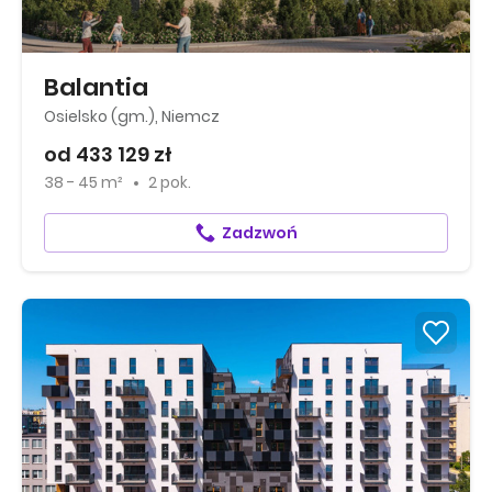
Balantia
Osielsko (gm.), Niemcz
od 433 129 zł
38 - 45 m²
2 pok.
Zadzwoń