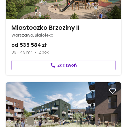
Miasteczko Brzeziny II
Warszawa, Białołęka
od 535 584 zł
39 - 49 m²
2 pok.
Zadzwoń