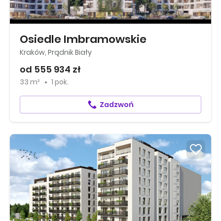
Osiedle Imbramowskie
Kraków, Prądnik Biały
od 555 934 zł
33 m²
1 pok.
Zadzwoń