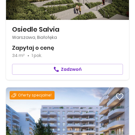
Osiedle Salvia
Warszawa, Białołęka
Zapytaj o cenę
34 m²
1 pok.
Zadzwoń
Oferty specjalne!