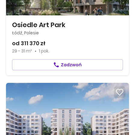
Osiedle Art Park
Łódź, Polesie
od 311 370 zł
29 - 31 m²
1 pok.
Zadzwoń