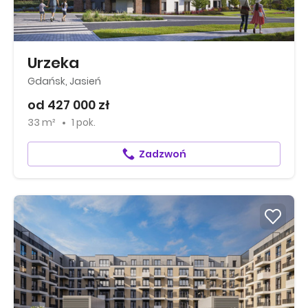
Urzeka
Gdańsk, Jasień
od 427 000 zł
33 m²
1 pok.
Zadzwoń