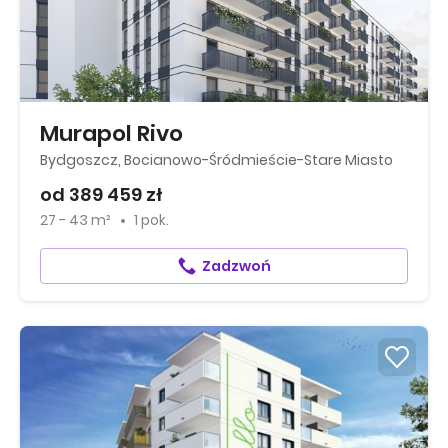
Murapol Rivo
Bydgoszcz, Bocianowo-Śródmieście-Stare Miasto
od 389 459 zł
27 - 43 m²
1 pok.
Zadzwoń