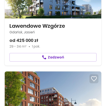
Lawendowe Wzgórze
Gdańsk, Jasień
od 425 000 zł
29 - 34 m²
1 pok.
Zadzwoń