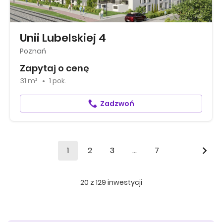
Unii Lubelskiej 4
Poznań
Zapytaj o cenę
31 m²
1 pok.
Zadzwoń
1
2
3
...
7
20
z
129
inwestycji