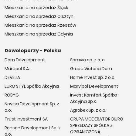
Mieszkania na sprzedaż Śląsk
Mieszkania na sprzedaż Olsztyn
Mieszkania na sprzedaż Rzeszów
Mieszkania na sprzedaż Gdynia
Deweloperzy - Polska
Dom Development
Spravia sp. z o. o
Murapol S.A.
Grupa Victoria Dom
DEVELIA
Home Invest Sp. z o.o.
EURO STYL Spółka Akcyjna
Marvipol Development
ROBYG
Invest Komfort Spółka
Akcyjna Sp.K.
Novisa Development Sp. z
o.o.
Agrobex Sp. z o.o.
Trust Investment SA
GRUPA MODERATOR BIURO
SPRZEDAŻY SPÓŁKA Z
Ronson Development Sp. z
OGRANICZONĄ
o.o.