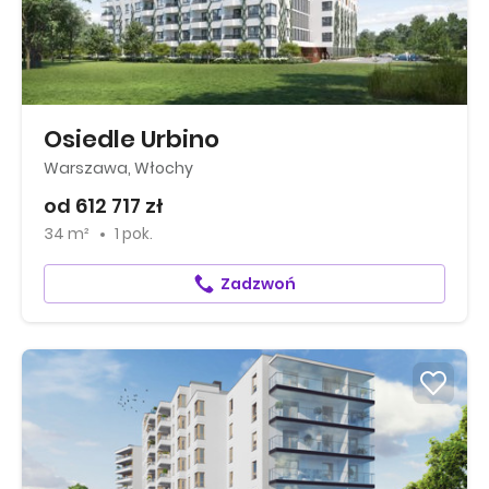
Osiedle Urbino
Warszawa, Włochy
od 612 717 zł
34 m²
1 pok.
Zadzwoń