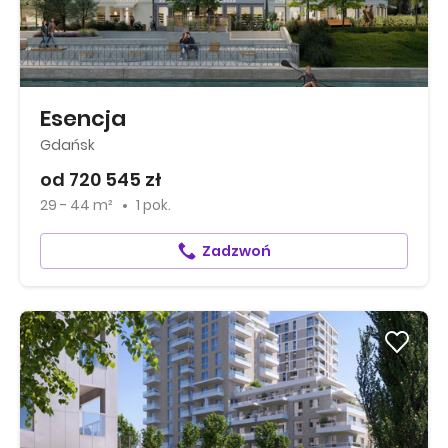
Esencja
Gdańsk
od 720 545 zł
29 - 44 m²
1 pok.
Zadzwoń