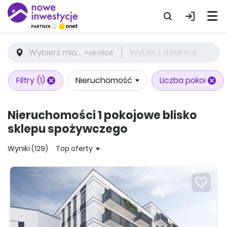
Wybierz miasto
Wybierz dzielnicę
+okolice
Filtry
(1)
Nieruchomość
Liczba pokoi
Nieruchomości 1 pokojowe blisko
sklepu spożywczego
Wyniki (129)
Top oferty