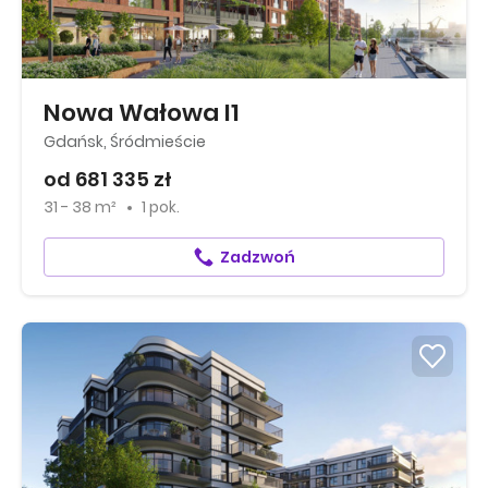
Nowa Wałowa I1
Gdańsk, Śródmieście
od 681 335 zł
31 - 38 m²
1 pok.
Zadzwoń