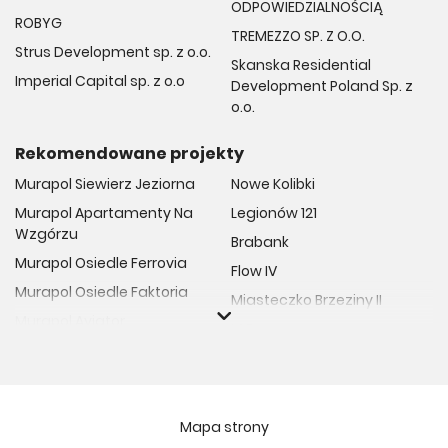
ODPOWIEDZIALNOŚCIĄ
ROBYG
TREMEZZO SP. Z O.O.
Strus Development sp. z o.o.
Skanska Residential
Imperial Capital sp. z o.o
Development Poland Sp. z
o.o.
Rekomendowane projekty
Murapol Siewierz Jeziorna
Nowe Kolibki
Murapol Apartamenty Na
Legionów 121
Wzgórzu
Brabank
Murapol Osiedle Ferrovia
Flow IV
Murapol Osiedle Faktoria
Miasteczko Brzeziny II
Murapol Aviator
M Bemowo
Murapol Osiedle Wolka
Moja Retkinia
Murapol Trzy Lipki
Przy Placu Wolności
Murapol Osiedle Filo
Miasto GDY
Mapa strony
Murapol Osiedle Szafirove
Niedziałkowskiego Park