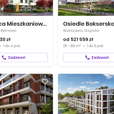
Dzielnica Mieszkaniowa Metro Zachód
Osiedle Bokserska
, Bemowo
Warszawa, Ursynów
30 zł
od 521 559 zł
1
do
4 pok.
25 - 86 m²
1
do
5 pok.
Zadzwoń
Zadzwoń