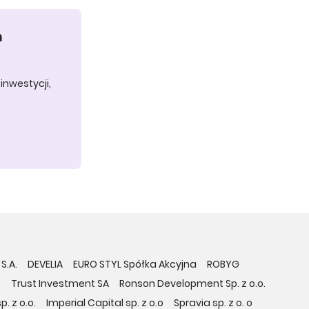
h
inwestycji,
S.A.
DEVELIA
EURO STYL Spółka Akcyjna
ROBYG
.
Trust Investment SA
Ronson Development Sp. z o.o.
. z o.o.
Imperial Capital sp. z o.o
Spravia sp. z o. o