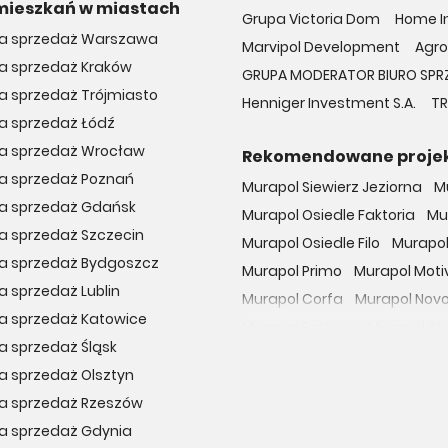
mieszkań w miastach
Grupa Victoria Dom
Home In
na sprzedaż Warszawa
Marvipol Development
Agro
na sprzedaż Kraków
GRUPA MODERATOR BIURO SPR
a sprzedaż Trójmiasto
Henniger Investment S.A.
TR
a sprzedaż Łódź
na sprzedaż Wrocław
Rekomendowane proje
na sprzedaż Poznań
Murapol Siewierz Jeziorna
M
na sprzedaż Gdańsk
Murapol Osiedle Faktoria
Mu
a sprzedaż Szczecin
Murapol Osiedle Filo
Murapol
na sprzedaż Bydgoszcz
Murapol Primo
Murapol Moti
a sprzedaż Lublin
Murapol Corfa
Murapol Nov
a sprzedaż Katowice
Murapol Portovo
Murapol St
a sprzedaż Śląsk
Murapol MainPoint
Murapol 
a sprzedaż Olsztyn
Murapol UniverCity
Murapol
na sprzedaż Rzeszów
Osiedle przy Malborskiej
Oso
na sprzedaż Gdynia
Dzielnica Mieszkaniowa Met