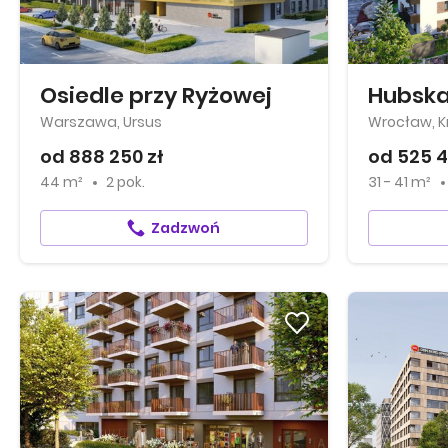
Osiedle przy Ryżowej
Hubska
Warszawa, Ursus
Wrocław, Kr
od 888 250 zł
od 525 4
44 m²
2 pok.
31 - 41 m²
Zadzwoń