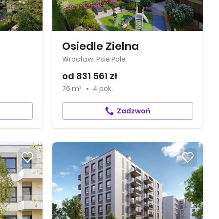
Osiedle Zielna
Wrocław, Psie Pole
od 831 561 zł
76 m²
4 pok.
Zadzwoń