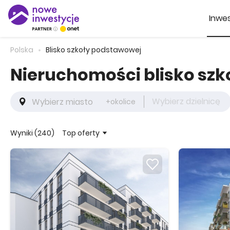
Inwes
Polska
Blisko szkoły podstawowej
Nieruchomości blisko sz
Wybierz dzielnicę
+okolice
Top oferty
Wyniki (240)