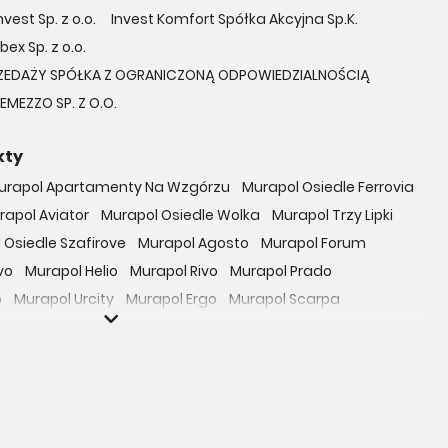
vest Sp. z o.o.
Invest Komfort Spółka Akcyjna Sp.K.
bex Sp. z o.o.
ZEDAŻY SPÓŁKA Z OGRANICZONĄ ODPOWIEDZIALNOŚCIĄ
EMEZZO SP. Z O.O.
kty
urapol Apartamenty Na Wzgórzu
Murapol Osiedle Ferrovia
rapol Aviator
Murapol Osiedle Wolka
Murapol Trzy Lipki
 Osiedle Szafirove
Murapol Agosto
Murapol Forum
vo
Murapol Helio
Murapol Rivo
Murapol Prado
o
Murapol Urcity
Murapol Ergo
Murapol Scarpa
oczniova
Murapol GreenCity
Murapol LakeSide
Gardenia
Murapol Nowe Bogucice
Murapol RiverSide
 EcoOne
Osiedle Mieszkaniowe Górka Narodowa
bowicka 114
Osiedle Zielna
ro Zachód
Osiedle Bokserska 71
Osiedle Urbino