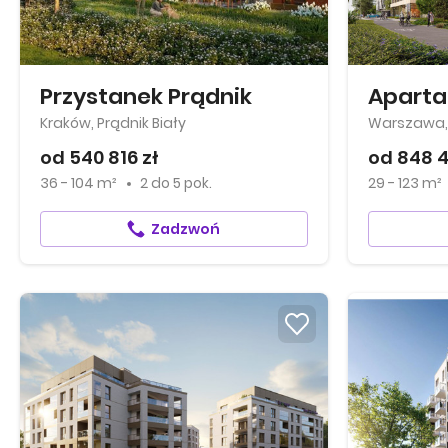
Przystanek Prądnik
Kraków, Prądnik Biały
Warszawa,
od 540 816 zł
od 848 4
36 - 104 m²
2
do
5 pok.
29 - 123 m²
Zadzwoń