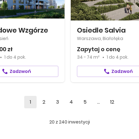
dowe Wzgórze
Osiedle Salvia
sień
Warszawa, Białołęka
00 zł
Zapytaj o cenę
1
do
4 pok.
34 - 74 m²
1
do
4 pok.
Zadzwoń
Zadzwoń
1
2
3
4
5
...
12
20
z
240
inwestycji