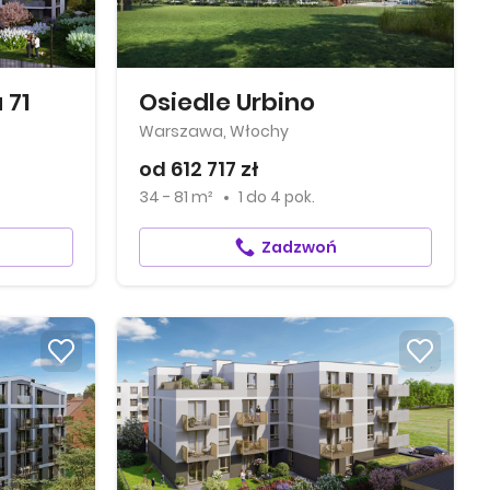
 71
Osiedle Urbino
Warszawa, Włochy
od 612 717 zł
34 - 81 m²
1
do
4 pok.
Zadzwoń