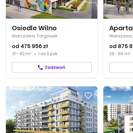
Osiedle Wilno
Warszawa, Targówek
Warszawa,
od 475 956 zł
od 875 8
31 - 82 m²
1
do
5 pok.
26 - 66 m²
Zadzwoń