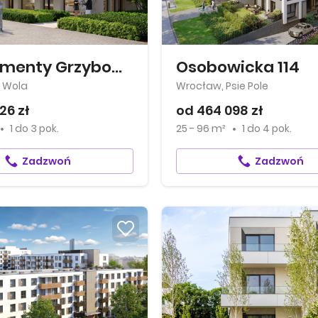
Apartamenty Grzybowska 11
Osobowicka 114
 Wola
Wrocław, Psie Pole
26 zł
od 464 098 zł
1
do
3 pok.
25 - 96 m²
1
do
4 pok.
Zadzwoń
Zadzwoń