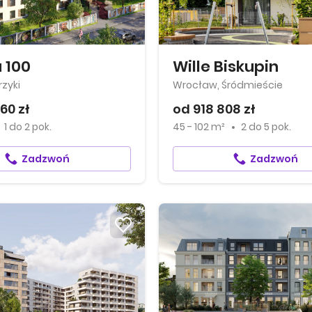
 100
Wille Biskupin
zyki
Wrocław, Śródmieście
60 zł
od 918 808 zł
1
do
2 pok.
45 - 102 m²
2
do
5 pok.
Zadzwoń
Zadzwoń