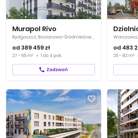
Murapol Rivo
Bydgoszcz, Bocianowo-Śródmieście-Stare Miasto
Warszawa
od 389 459 zł
od 483 2
27 - 65 m²
1
do
4 pok.
25 - 82 m²
Zadzwoń