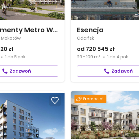
Apartamenty Metro Wilanowska
Esencja
 Mokotów
Gdańsk
20 zł
od 720 545 zł
1
do
5 pok.
29 - 109 m²
1
do
4 pok.
Zadzwoń
Zadzwoń
Promocja!