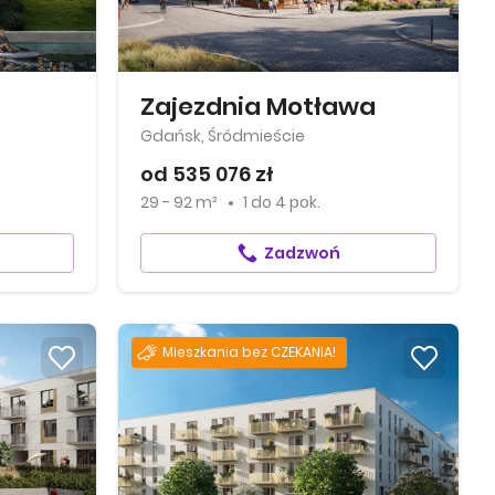
Zajezdnia Motława
Gdańsk, Śródmieście
od 535 076 zł
29 - 92 m²
1
do
4 pok.
Zadzwoń
Mieszkania bez CZEKANIA!