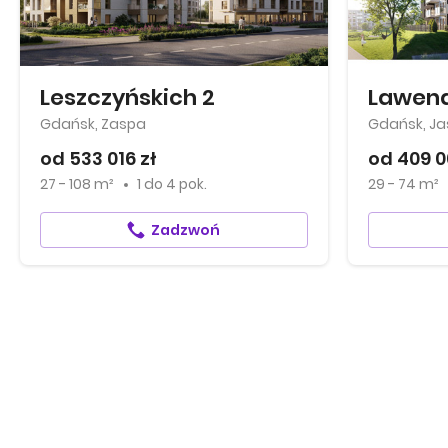
Leszczyńskich 2
Lawen
Gdańsk, Zaspa
Gdańsk, Ja
od 533 016 zł
od 409 0
27 - 108 m²
1
do
4 pok.
29 - 74 m²
Zadzwoń