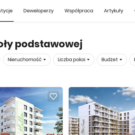
tycje
Deweloperzy
Współpraca
Artykuły
koły podstawowej
Nieruchomość
Liczba pokoi
Budżet