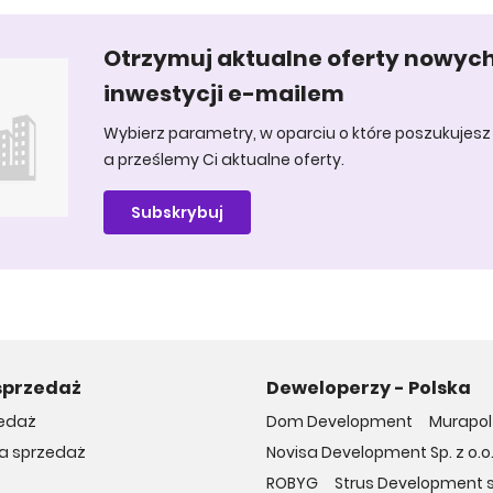
Otrzymuj aktualne oferty nowyc
inwestycji e-mailem
Wybierz parametry, w oparciu o które poszukujesz 
a prześlemy Ci aktualne oferty.
Subskrybuj
sprzedaż
Deweloperzy - Polska
edaż
Dom Development
Murapol 
na sprzedaż
Novisa Development Sp. z o.o
ROBYG
Strus Development sp