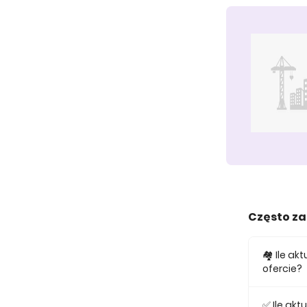
Często z
🏘️ Ile 
ofercie?
W ofercie
✅ Ile ak