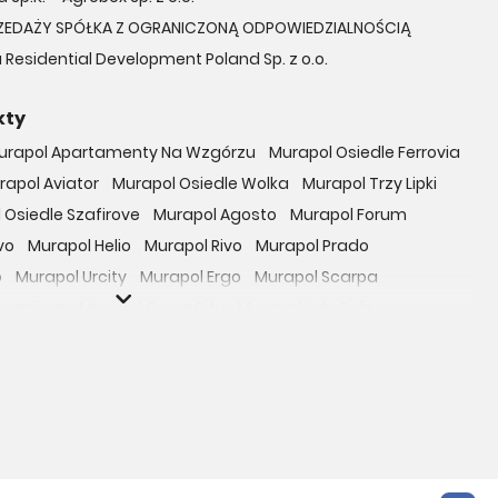
ZEDAŻY SPÓŁKA Z OGRANICZONĄ ODPOWIEDZIALNOŚCIĄ
 Residential Development Poland Sp. z o.o.
kty
urapol Apartamenty Na Wzgórzu
Murapol Osiedle Ferrovia
rapol Aviator
Murapol Osiedle Wolka
Murapol Trzy Lipki
 Osiedle Szafirove
Murapol Agosto
Murapol Forum
vo
Murapol Helio
Murapol Rivo
Murapol Prado
o
Murapol Urcity
Murapol Ergo
Murapol Scarpa
oczniova
Murapol GreenCity
Murapol LakeSide
Gardenia
Murapol Nowe Bogucice
Murapol RiverSide
 EcoOne
Osiedle Mieszkaniowe Górka Narodowa
bowicka 114
Osiedle Zielna
ro Zachód
Osiedle Bokserska 71
Osiedle Urbino
rtamenty nad Rzeką
Osiedle przy Ryżowej
Braniborska 80
e Harmonia
Apartamenty Literacka