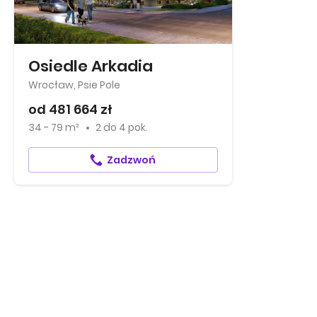
Osiedle Arkadia
Wrocław, Psie Pole
od 481 664 zł
34 - 79 m²
2
do
4 pok.
Zadzwoń