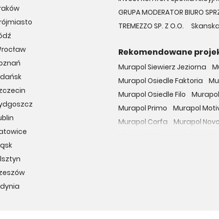
Kraków
GRUPA MODERATOR BIURO SPR
rójmiasto
TREMEZZO SP. Z O.O.
Skanska
ódź
Wrocław
Rekomendowane proje
Poznań
Murapol Siewierz Jeziorna
M
Gdańsk
Murapol Osiedle Faktoria
Mu
zczecin
Murapol Osiedle Filo
Murapol
Bydgoszcz
Murapol Primo
Murapol Moti
blin
Murapol Corfa
Murapol Nov
Katowice
Murapol Portovo
Murapol St
ląsk
Murapol MainPoint
Murapol 
lsztyn
Murapol UniverCity
Murapol
Rzeszów
Osiedle przy Malborskiej
Oso
Gdynia
Dzielnica Mieszkaniowa Met
Osiedle Wilno
29. Aleja
Apa
Osiedle Miedzyleska
Osiedl