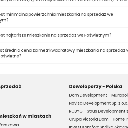
 ofercie posiadamy 1 inwestycji deweloperskich we Poświętnym.
jest minimalna powierzchnia mieszkania na sprzedaż we
nym?
ze mieszkanie dostępne na sprzedaż we Poświętnym jest 33,92.
 jest najtańsze mieszkanie na sprzedaż we Poświętnym?
 mieszkanie na sprzedaż we Poświętnym w naszej ofercie kosztuje 481 6
jest średnia cena za metr kwadratowy mieszkania na sprzedaż 
Poświętne?
a m2 nowego mieszkania we Poświętnym musimy zapłacić 12 918 zł.
sprzedaż
Deweloperzy - Polska
Dom Development
Murapol 
Novisa Development Sp. z o.o
ROBYG
Strus Development sp
mieszkań w miastach
Grupa Victoria Dom
Home In
Warszawa
Invest Komfort Spółka Akcyjna