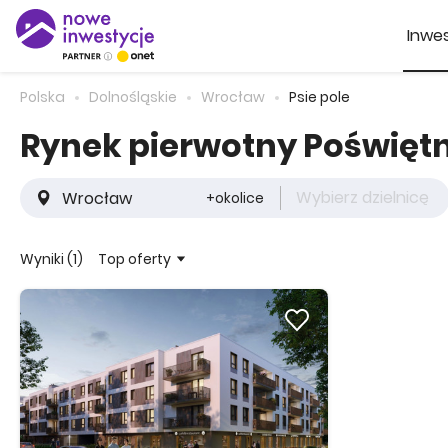
Inwes
Polska
Dolnośląskie
Wrocław
Psie pole
Rynek pierwotny Poświęt
Wybierz dzielnicę
+okolice
Top oferty
Wyniki (1)