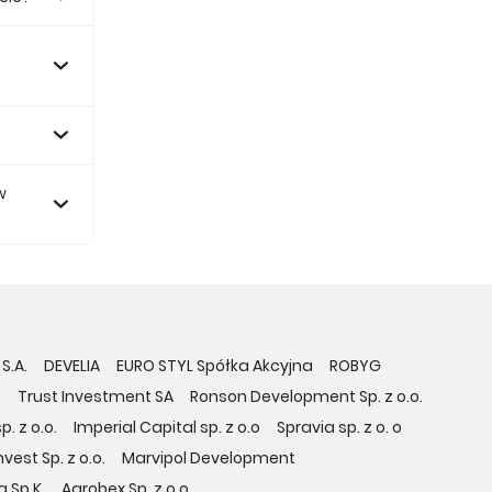
64 zł.
w
S.A.
DEVELIA
EURO STYL Spółka Akcyjna
ROBYG
.
Trust Investment SA
Ronson Development Sp. z o.o.
. z o.o.
Imperial Capital sp. z o.o
Spravia sp. z o. o
vest Sp. z o.o.
Marvipol Development
 Sp.K.
Agrobex Sp. z o.o.