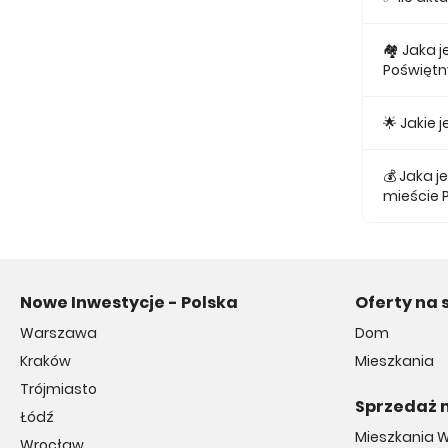
Obecnie w
🏘 Jaka 
Poświęt
Najmniejs
🌟 Jakie
Najtańsze
💰 Jaka 
mieście 
Średnio z
Nowe Inwestycje - Polska
Oferty na 
Warszawa
Dom
Kraków
Mieszkania
Trójmiasto
Sprzedaż 
Łódź
Mieszkania 
Wrocław