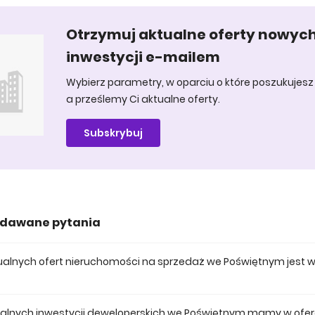
Otrzymuj aktualne oferty nowyc
inwestycji e-mailem
Wybierz parametry, w oparciu o które poszukujesz 
a prześlemy Ci aktualne oferty.
Subskrybuj
adawane pytania
aktualnych ofert nieruchomości na sprzedaż we Poświętnym jest 
 posiadamy obecnie 50 mieszkań na sprzedaż we Poświętnym.
tualnych inwestycji deweloperskich we Poświętnym mamy w ofer